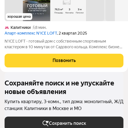
хорошая цена
Калитники
8 мин.
Апарт-комплекс N’ICE LOFT
, 2 квартал 2025
N'ICE LOFT - готовый дом с собственным спортивным
кластером в 10 минутах от Садового кольца. Комплекс бизнес-
класса N'ICE LOFT, девелопером которого выступила
компания КОЛДИ, представляет собой знаковое жилое
Позвонить
пространство, на территории которого
Сохраняйте поиск и не упускайте
новые объявления
Купить квартиру, 3-комн., тип дома: монолитный, Ж/Д
станция: Калитники в Москве и МО
Сохранить поиск