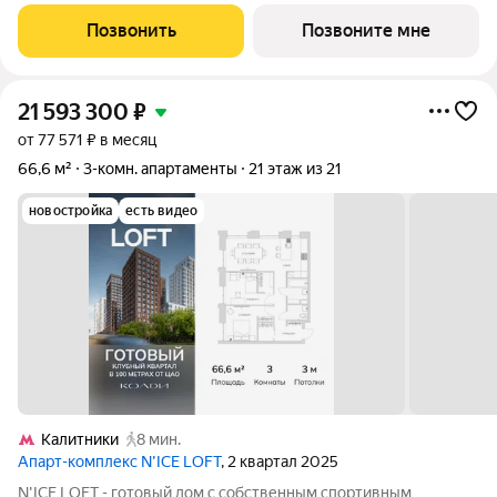
1.3, секция 1) в проекте ПИК «Первый Дубровский». Удобное
расположение 5 минут пешком до станции метро
Позвонить
Позвоните мне
«Волгоградский проспект». 7 минут на
21 593 300
₽
от 77 571 ₽ в месяц
66,6 м²
3-комн. апартаменты
21 этаж из 21
новостройка
есть видео
Калитники
8 мин.
Апарт-комплекс N’ICE LOFT
, 2 квартал 2025
N'ICE LOFT - готовый дом с собственным спортивным