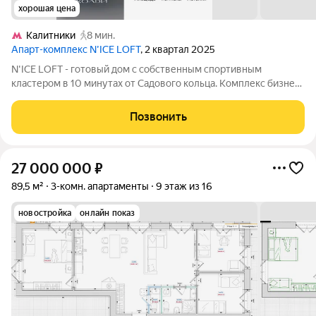
хорошая цена
Калитники
8 мин.
Апарт-комплекс N’ICE LOFT
, 2 квартал 2025
N'ICE LOFT - готовый дом с собственным спортивным
кластером в 10 минутах от Садового кольца. Комплекс бизнес-
класса N'ICE LOFT, девелопером которого выступила
компания КОЛДИ, представляет собой знаковое жилое
Позвонить
пространство, на территории которого
27 000 000
₽
89,5 м²
3-комн. апартаменты
9 этаж из 16
новостройка
онлайн показ