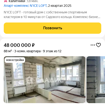
Калитники
8 мин.
Апарт-комплекс N’ICE LOFT
, 2 квартал 2025
N'ICE LOFT - готовый дом с собственным спортивным
кластером в 10 минутах от Садового кольца. Комплекс бизнес-
класса N'ICE LOFT, девелопером которого выступила
компания КОЛДИ, представляет собой знаковое жилое
Позвонить
пространство, на территории которого
48 000 000
₽
88 м²
3-комн. квартира
9 этаж из 12
новостройка