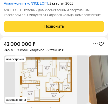
Апарт-комплекс N’ICE LOFT
, 2 квартал 2025
N'ICE LOFT - готовый дом с собственным спортивным
кластером в 10 минутах от Садового кольца. Комплекс бизнес-
класса N'ICE LOFT, девелопером которого выступила
компания КОЛДИ, представляет собой знаковое жилое
Позвонить
пространство, на территории которого
42 000 000
₽
74,5 м²
3-комн. квартира
6 этаж из 8
новостройка
хорошая цена