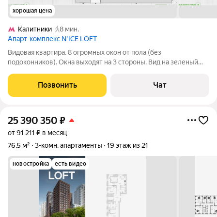
хорошая цена
Калитники
8 мин.
Апарт-комплекс N’ICE LOFT
Видовая квартира. 8 огромных окон от пола (без
подоконников). Окна выходят на 3 стороны. Вид на зеленый
массив и на город. Первый подъезд. Всего 16 этажей, всего 7
апартаментов на этаже. Лифты OTIS. Так же продаем соседний
Позвонить
Чат
апартамент (28 кв.м.) с
25 390 350
₽
от 91 211 ₽ в месяц
76,5 м²
3-комн. апартаменты
19 этаж из 21
новостройка
есть видео