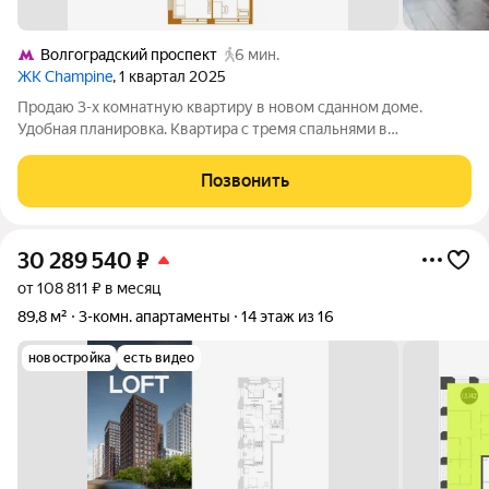
Волгоградский проспект
6 мин.
ЖК Champine
, 1 квартал 2025
Продаю 3-х комнатную квартиру в новом сданном доме.
Удобная планировка. Квартира с тремя спальнями в
компактном, очень функциональном формате для тех, кто
хочет, чтобы у каждого в семье был свой «угол», но без
Позвонить
переплаты за лишние метры. Высокие
30 289 540
₽
от 108 811 ₽ в месяц
89,8 м²
3-комн. апартаменты
14 этаж из 16
новостройка
есть видео