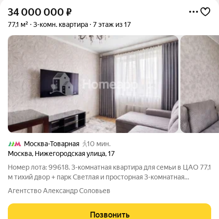
34 000 000
₽
77,1 м²
3-комн. квартира
7 этаж из 17
Москва-Товарная
10 мин.
Москва
,
Нижегородская улица
,
17
Номер лота: 99618. 3-комнатная квартира для семьи в ЦАО 77,1
м тихий двор + парк Светлая и просторная 3-комнатная
квартира 77,1 м в тёплом монолитно-кирпичном доме 2009
Агентство Александр Соловьев
года на комфортном 7 этаже. Планировка продумана для
семьи: 3 изолированные
Позвонить