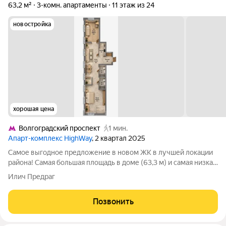
63,2 м²
3-комн. апартаменты
11 этаж из 24
новостройка
хорошая цена
Волгоградский проспект
1 мин.
Апарт-комплекс HighWay
, 2 квартал 2025
Самое выгодное предложение в новом ЖК в лучшей локации
района! Самая большая площадь в доме (63,3 м) и самая низкая
цена за м. Всего 1 минута пешком до метро Волгоградский
Илич Предраг
проспект (третье фото)! В шаговой доступности - метро
Дубровка и МЦК
Позвонить