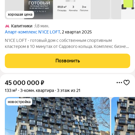
хорошая цена
Калитники
8 мин.
Апарт-комплекс N’ICE LOFT
, 2 квартал 2025
N'ICE LOFT - готовый дом с собственным спортивным
кластером в 10 минутах от Садового кольца. Комплекс бизнес-
класса N'ICE LOFT, девелопером которого выступила
компания КОЛДИ, представляет собой знаковое жилое
Позвонить
пространство, на территории которого
45 000 000
₽
133 м²
3-комн. квартира
3 этаж из 21
новостройка