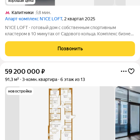
хорошая цена
Калитники
8 мин.
Апарт-комплекс N’ICE LOFT
, 2 квартал 2025
N'ICE LOFT - готовый дом с собственным спортивным
кластером в 10 минутах от Садового кольца. Комплекс бизнес-
класса N'ICE LOFT, девелопером которого выступила
компания КОЛДИ, представляет собой знаковое жилое
Позвонить
пространство, на территории которого
59 200 000
₽
91,3 м²
3-комн. квартира
6 этаж из 13
новостройка