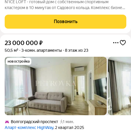
N'ICE LOFT - готовый дом с собственным спортивным
кластером в 10 минутах от Садового кольца. Комплекс бизнес-
класса N'ICE LOFT, девелопером которого выступила
компания КОЛДИ, представляет собой знаковое жилое
Позвонить
пространство, на территории которого
23 000 000
₽
50,5 м²
3-комн. апартаменты
8 этаж из 23
новостройка
Волгоградский проспект
1 мин.
Апарт-комплекс HighWay
, 2 квартал 2025