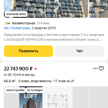
хорошая цена
Авиамоторная
14 мин.
ЖК «Геометрия»
, 2 квартал 2019
Предлагается на продажу светлая и просторная 3-Х к. квартира
С БОЛЬШОЙ ТЕРРАСОЙ в жилом комплексе бизнес-класса
"Геометрия" расположенная на 3 этаже монолитного 21
этажного дома, построен по индивидуальному проекту с
Позвонить
Чат
соблюдением всех норм и
22 743 900
₽
от 81 704 ₽ в месяц
66,6 м²
3-комн. апартаменты
17 этаж из 21
новостройка
есть видео