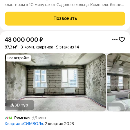
кластером в 10 минутах от Садового кольца. Комплекс бизнес-
класса N'ICE LOFT, девелопером которого выступила
компания КОЛДИ, представляет собой знаковое жилое
Позвонить
пространство, на территории которого
48 000 000
₽
87,3 м²
3-комн. квартира
9 этаж из 14
новостройка
3D-тур
Римская
9 мин.
Квартал «СИМВОЛ»
, 2 квартал 2023