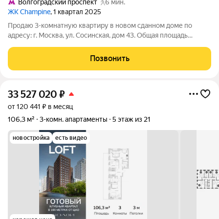
Волгоградский проспект
6 мин.
ЖК Champine
, 1 квартал 2025
Продаю 3-комнатную квартиру в новом сданном доме по
адресу: г. Москва, ул. Сосинская, дом 43. Общая площадь
квартиры составляет 74,5 кв. м, расположена на 6 этаже.
Квартира отличается удобной планировкой и
Позвонить
функциональностью, что позволяет каждому
33 527 020
₽
от 120 441 ₽ в месяц
106,3 м²
3-комн. апартаменты
5 этаж из 21
новостройка
есть видео