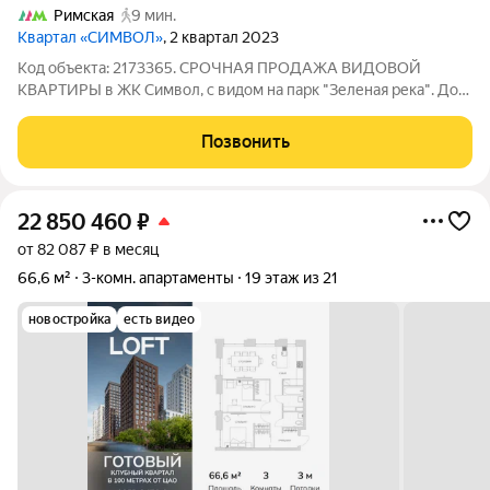
Римская
9 мин.
Квартал «СИМВОЛ»
, 2 квартал 2023
Код объекта: 2173365. СРОЧНАЯ ПРОДАЖА ВИДОВОЙ
КВАРТИРЫ в ЖК Символ, с видом на парк "Зеленая река". Дом
сдан. Ключи получены Квартира расположена в современном
жилом комплексе бизнес - класса "Символ" квартал
Позвонить
Искренность 22 корпус, в доме есть 3-х
22 850 460
₽
от 82 087 ₽ в месяц
66,6 м²
3-комн. апартаменты
19 этаж из 21
новостройка
есть видео