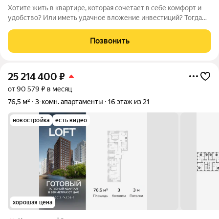
Хотите жить в квартире, которая сочетает в себе комфорт и
удобство? Или иметь удачное вложение инвестиций? Тогда
этот вариант идеально подойдет для вас! Представляем
вашему вниманию просторную квартиру площадью 50,5кв.м. в
Позвонить
ЖК "Хай Вей". Ритм
25 214 400
₽
от 90 579 ₽ в месяц
76,5 м²
3-комн. апартаменты
16 этаж из 21
новостройка
есть видео
хорошая цена