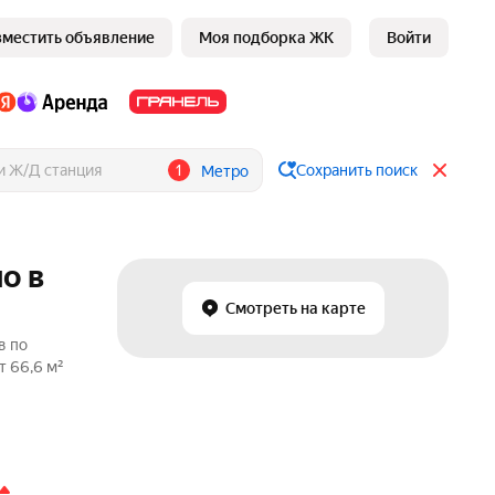
зместить объявление
Моя подборка ЖК
Войти
1
Сохранить поиск
Метро
о в
Смотреть на карте
в по
т 66,6 м²