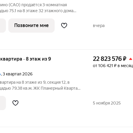
нино (САО) продаётся 3-комнатная
дью 75.1 на 8 этаже 32 этажного дома
кте ПИК «Бусиновский парк». Удобное
 пешком до станций метро «Ховрино» и
Позвоните мне
вчера
22 823 576
₽
я квартира · 8 этаж из 9
от 106 421 ₽ в месяц
»
, 3 квартал 2026
артира на 8 этаже из 9, секция 12, в
адью 79.38 кв.м. ЖК Планерный Квартал
ой инфраструктуры, современных
ологии и транспортной доступности.
5 ноября 2025