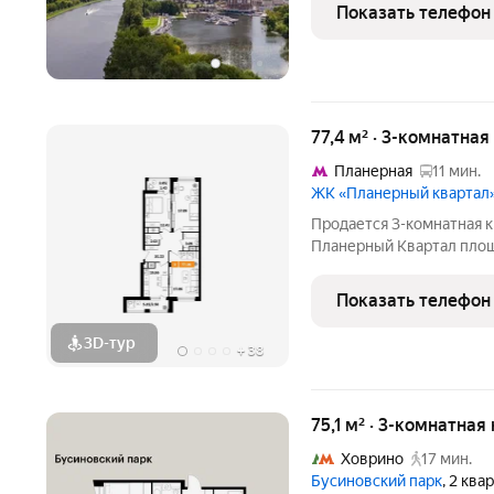
востока огромная приватн
Показать телефон
77,4 м² · 3-комнатная
Планерная
11 мин.
ЖК «Планерный квартал
Продается 3-комнатная кв
Планерный Квартал площ
- это сочетание развит
технологий, отличной эк
Показать телефон
Комплекс
3D-тур
+
38
75,1 м² · 3-комнатная
Ховрино
17 мин.
Бусиновский парк
, 2 ква