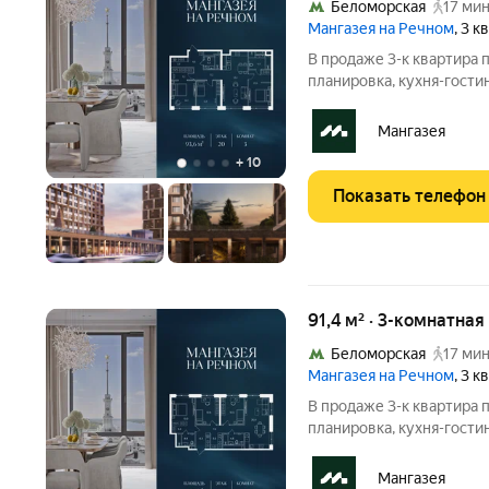
Беломорская
17 мин
Мангазея на Речном
, 3 
В продаже 3-к квартира
планировка, кухня-гости
Квартира расположена на
Стоимость указана с уче
Мангазея
884 рублей!
+
10
Показать телефон
91,4 м² · 3-комнатна
Беломорская
17 мин
Мангазея на Речном
, 3 
В продаже 3-к квартира 
планировка, кухня-гости
Квартира расположена на
покупки: - Семейная ипоте
Мангазея