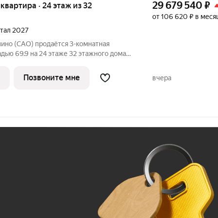
29 679 540
₽
я квартира · 24 этаж из 32
от 106 620 ₽ в меся
ртал 2027
нино (САО) продаётся 3-комнатная
дью 69.9 на 24 этаже 32 этажного дома
кте ПИК «Бусиновский парк». Удобное
 пешком до станций метро «Ховрино» и
Позвоните мне
вчера
Ж
До 100 тыс. ₽