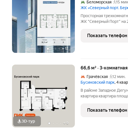
Беломорская
15 мин
ЖК «Северный порт. Бе
Просторная трехкомнатн
ЖК "Северный Порт" на 2 
33.1 кв.м., площадь прос
изолированные, все окна
Показать телефон
+
12
66,6 м² · 3-комнатна
Грачёвская
12 мин.
Бусиновский парк
, 4 ква
В районе Западное Дегу
квартира квартира площа
(корпус, секция) в прое
расположение: 20 минут
Показать телефон
15 минут от МЦД
3D-тур
+
9