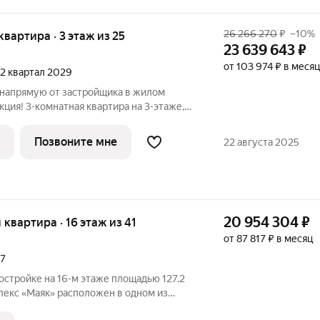
26 266 270
₽
–10%
 квартира · 3 этаж из 25
23 639 643
₽
от 103 974 ₽ в месяц
, 2 квартал 2029
 напрямую от застройщика в жилом
ция! 3-комнатная квартира на 3-этаже,
то продуманный жилой
очет жить в комфортной городской среде и
Позвоните мне
22 августа 2025
20 954 304
₽
я квартира · 16 этаж из 41
от 87 817 ₽ в месяц
17
востройке на 16-м этаже площадью 127.2
лекс «Маяк» расположен в одном из
лекательных мест Старых Химок. С юга и