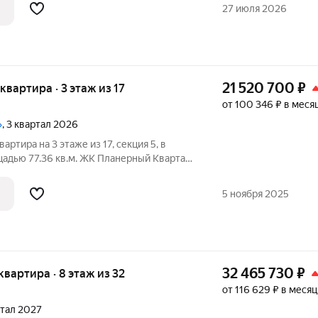
ая территория 10,8 га, которая с одной
27 июля 2026
21 520 700
₽
 квартира · 3 этаж из 17
от 100 346 ₽ в меся
»
, 3 квартал 2026
артира на 3 этаже из 17, секция 5, в
адью 77.36 кв.м. ЖК Планерный Квартал
ой инфраструктуры, современных
ологии и транспортной доступности.
5 ноября 2025
32 465 730
₽
 квартира · 8 этаж из 32
от 116 629 ₽ в месяц
ртал 2027