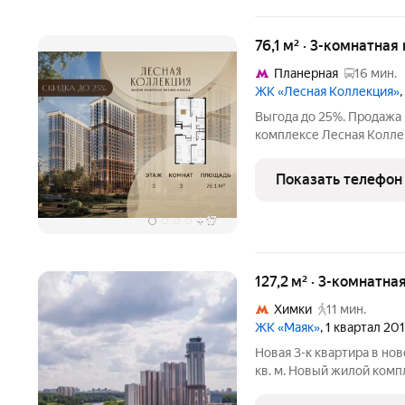
76,1 м² · 3-комнатная
Планерная
16 мин.
ЖК «Лесная Коллекция»
Выгода до 25%. Продажа
комплексе Лесная Коллек
площадью 76.1-квм. Лесная Коллекция э
комплекс для тех, кто х
Показать телефон
при этом
+
17
127,2 м² · 3-комнатна
Химки
11 мин.
ЖК «Маяк»
, 1 квартал 20
Новая 3-к квартира в но
кв. м. Новый жилой комп
самых уникальных и прив