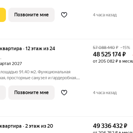
Позвоните мне
4 часа назад
57 088 440
₽
–15%
я квартира · 12 этаж из 24
48 525 174
₽
.
от 205 082 ₽ в меся
квартал 2027
площадью 91.40 м2. Функциональная
ная, просторные санузел и гардеробная.
 12-м этаже 24-этажного дома.
том скидки 15%, экономия составит 8 563
Позвоните мне
4 часа назад
49 336 432
₽
я квартира · 2 этаж из 20
от 206 762 ₽ в меся