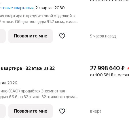
.
реговые кварталы»
, 2 квартал 2030
ая квартира с предчистовой отделкой в
этаже. Общая площадь: 91.7 кв.м., жилая:
торной кухни-столовой: 31.9 кв.м. Комнаты
 выходят на одну сторону. В квартире
Позвоните мне
5 часов назад
27 998 640
₽
я квартира · 32 этаж из 32
от 100 581 ₽ в месяц
ртал 2026
нино (САО) продаётся 3-комнатная
дью 66.6 на 32 этаже 32 этажного дома
кте ПИК «Бусиновский парк». Удобное
 пешком до станций метро «Ховрино» и
Позвоните мне
вчера