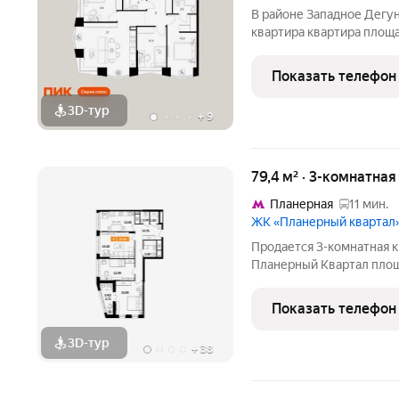
В районе Западное Дегу
квартира квартира площа
(корпус, секция) в прое
расположение: 20 минут
Показать телефон
15 минут от МЦД
3D-тур
+
9
79,4 м² · 3-комнатна
Планерная
11 мин.
ЖК «Планерный квартал
Продается 3-комнатная кв
Планерный Квартал площ
- это сочетание развит
технологий, отличной эк
Показать телефон
Комплекс
3D-тур
+
38