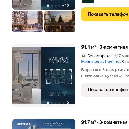
на
+
10
Показать телефон
91,4 м² · 3-комнатна
Беломорская
17 мин
Мангазея на Речном
, 3 
В продаже 3-к квартира 
планировка, кухня-гости
Квартира расположена на
Стоимость указана с уче
Показать телефон
266 рублей!
+
10
91,7 м² · 3-комнатна