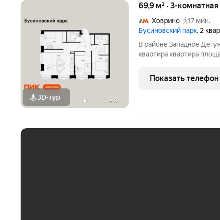
69,9 м² · 3-комнатна
Ховрино
17 мин.
Бусиновский парк
, 2 ква
В районе Западное Дегу
квартира квартира площа
(корпус, секция) в прое
расположение: 20 минут
Показать телефон
15 минут от МЦД
3D-тур
+
9
ЕЖЕМЕСЯЧНЫЙ ПЛАТЁ
До 30 тыс. ₽
До 50 тыс. ₽
До 70 тыс. ₽