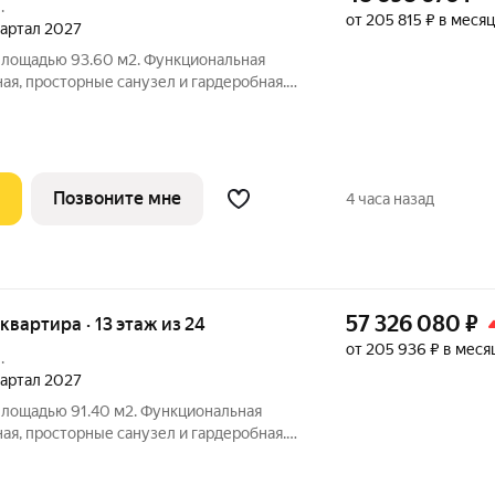
.
от 205 815 ₽ в месяц
квартал 2027
 площадью 93.60 м2. Функциональная
ная, просторные санузел и гардеробная.
 20-м этаже 24-этажного дома.
том скидки 15%, экономия составит 8 593
Позвоните мне
4 часа назад
57 326 080
₽
я квартира · 13 этаж из 24
от 205 936 ₽ в меся
.
квартал 2027
площадью 91.40 м2. Функциональная
ная, просторные санузел и гардеробная.
 13-м этаже 24-этажного дома. Условия
ка от 3,5% на весь срок; - Ипотека 0,11%