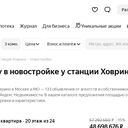
Ра
потека
Журнал
Для бизнеса
Уникальные акции
3 комн.
Цена
Взнос и платёж
Станция Ховрино
Новостройки
 в новостройке у станции Ховрин
врино в Москве и МО — 133 объявления от агентств и собственнико
на Яндекс Недвижимости. В нашем каталоге предложения площадью о
ровки и характеристики.
57 292 560
₽
–15%
я квартира · 20 этаж из 24
48 698 676
₽