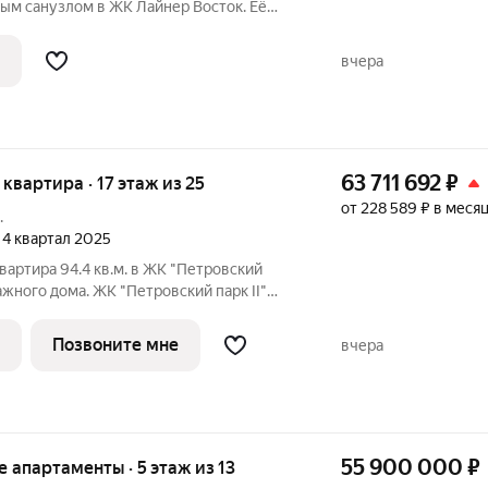
ым санузлом в ЖК Лайнер Восток. Её
 Вам удобно. Квартира оборудована
ебелью и бытовой техникой. Есть
вчера
к,
63 711 692
₽
я квартира · 17 этаж из 25
от 228 589 ₽ в меся
.
, 4 квартал 2025
вартира 94.4 кв.м. в ЖК "Петровский
тажного дома. ЖК "Петровский парк II"
овском районе, где город ощущается
асштаб Москвы не давят, а задают фон
Позвоните мне
вчера
55 900 000
₽
ые апартаменты · 5 этаж из 13