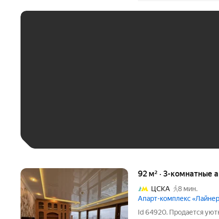
ЕЖЕМЕСЯЧНЫЙ ПЛАТЁ
До 30 тыс. ₽
До 50 тыс. ₽
До 70 тыс. ₽
Больше 100 тыс. ₽
92 м² · 3-комнатные 
ЦСКА
8 мин.
Апарт-комплекс «Лайне
Id 64920. Продается уют