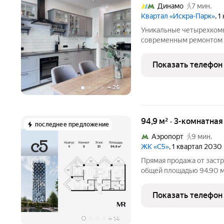
Динамо
7 мин.
Квартал «Искра-Парк»
, 
Уникальные четырехком
современным ремонтом в
парк". Искра Парк жилой комплекс апартаментов премиум-класса.
Проект состоит из 10 не
Показать телефон
гранитом и
+
26
94,9 м² · 3-комнатна
последнее предложение
Аэропорт
9 мин.
ЖК «С5»
, 1 квартал 2030
Прямая продажа от застр
общей площадью 94.90 м 
этажного дома. Жилой комплекс «С5» это н
жизни в премиальном се
Показать телефон
создан с
+
14