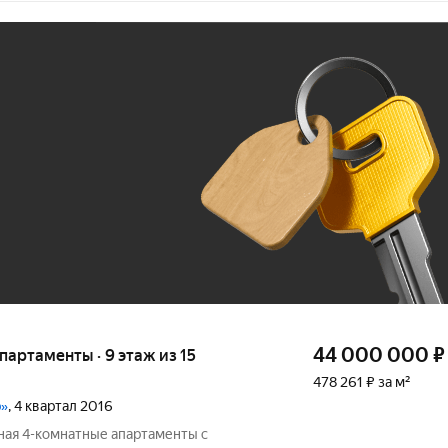
Ж
До 100 тыс. ₽
44 000 000
₽
апартаменты · 9 этаж из 15
478 261 ₽ за м²
р»
, 4 квартал 2016
ная 4-комнатные апартаменты с