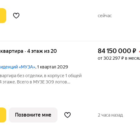
глаз.
сейчас
84 150 000
₽
я квартира · 4 этаж из 20
от 302 297 ₽ в меся
езиденций «МУЗА»
, 1 квартал 2029
вартира без отделки, в корпусе 1 общей
 4 этаже. Всего в МУЗЕ 309 лотов
 балконами и террасами.
Позвоните мне
2 часа назад