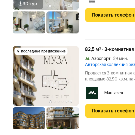
скрытую от посторонних 
3D-тур
+
26
Показать телефон
82,5 м² · 3-комнатна
последнее предложение
Аэропорт
9 мин.
Авторская коллекция р
Продается 3-комнатная к
площадью 82,50 кв.м. на
площадью от 37 до 250 м, большинство с
Высота потолков от 3,5 до 4,65 м. Эксклюзивные форматы:
Мангазея
Пентхаусы
+
19
Показать телефон