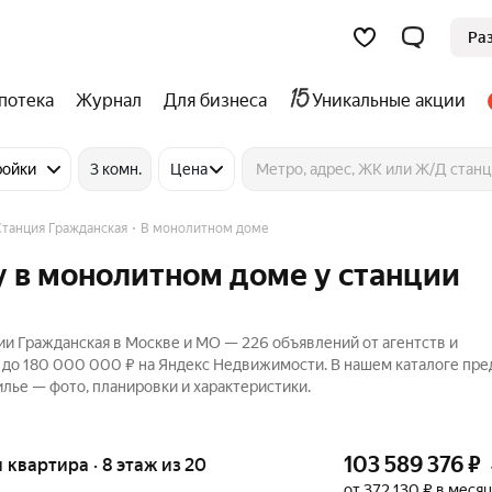
Ра
потека
Журнал
Для бизнеса
Уникальные акции
ройки
3 комн.
Цена
Станция Гражданская
В монолитном доме
 в монолитном доме у станции
и Гражданская в Москве и МО — 226 объявлений от агентств и
₽ до 180 000 000 ₽ на Яндекс Недвижимости. В нашем каталоге пр
лье — фото, планировки и характеристики.
103 589 376
₽
я квартира · 8 этаж из 20
от 372 130 ₽ в месяц