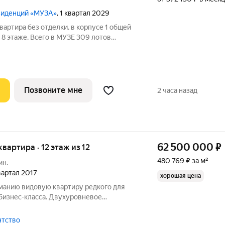
езиденций «МУЗА»
, 1 квартал 2029
вартира без отделки, в корпусе 1 общей
 8 этаже. Всего в МУЗЕ 309 лотов
 балконами и террасами.
Позвоните мне
2 часа назад
62 500 000
₽
квартира · 12 этаж из 12
480 769 ₽ за м²
ин.
квартал 2017
хорошая цена
анию видовую квартиру редкого для
бизнес-класса. Двухуровневое
нной террасой. Планировка каждой
к гостевую зону, так и приватную,
ентство