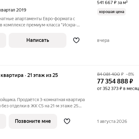
541 667 ₽ за м²
1 квартал 2019
хорошая цена
натные апартаменты Евро-формата с
 комплексе премиум-класса "Искра-
 высотных секций. Фасады отделаны
Написать
вчера
84 081 400
₽
–8%
я квартира · 21 этаж из 25
77 354 888
₽
от 352 373 ₽ в месяц
ойщика. Продаётся 3-комнатная квартира
без отделки в ЖК C5 на 21-м этаже 25
овое пространство для
гменте Москвы, где каждый элемент
Позвоните мне
1 августа 2026