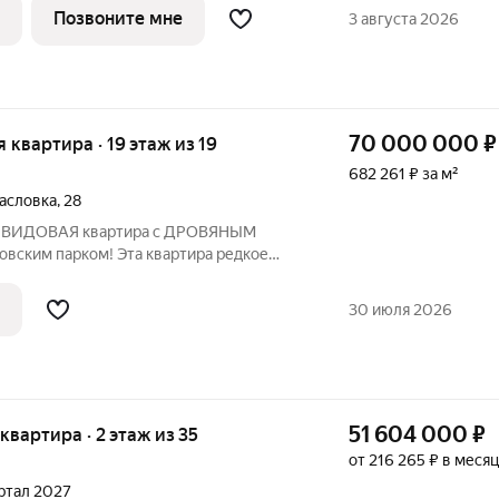
асположен в сформированном районе с
Позвоните мне
3 августа 2026
70 000 000
₽
я квартира · 19 этаж из 19
682 261 ₽ за м²
асловка
,
28
ся ВИДОВАЯ квартира с ДРОВЯНЫМ
ским парком! Эта квартира редкое
ции, продуманного пространства и
ровский парк, Тимирязевский парк и
30 июля 2026
родажа БЕЗ
51 604 000
₽
 квартира · 2 этаж из 35
от 216 265 ₽ в месяц
артал 2027