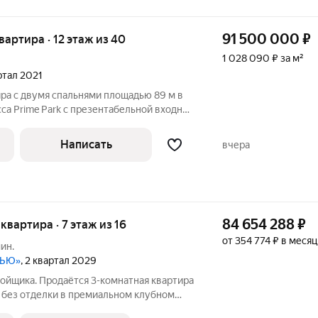
91 500 000
₽
квартира · 12 этаж из 40
1 028 090 ₽ за м²
артал 2021
ра с двумя спальнями площадью 89 м в
а Prime Park с презентабельной входной
бюро Dyer. Угловая квартира расположена
 корпусе R5. Выполнен современный
Написать
вчера
84 654 288
₽
 квартира · 7 этаж из 16
от 354 774 ₽ в месяц
мин.
ВЬЮ»
, 2 квартал 2029
ойщика. Продаётся 3-комнатная квартира
 без отделки в премиальном клубном
-м этаже 16 этажного дома.