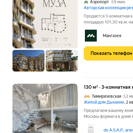
Аэропорт
9 мин.
Авторская коллекция р
Продается 3-комнатная к
площадью 101,30 кв.м. на
площадью от 37 до 250 м, большинство с
Высота потолков от 3,5 до 4,65 м. Эксклюзивные форматы:
Мангазея
Пентхаусы
+
19
Показать телефон
130 м² · 3-комнатная 
Тимирязевская
2 м
Жилой дом Дыхание
, 2 
Предлагаем вашему вним
Москвы формата в доме 
пространство с собстве
комнаты предполагает ка
do A.S.A.P., аг