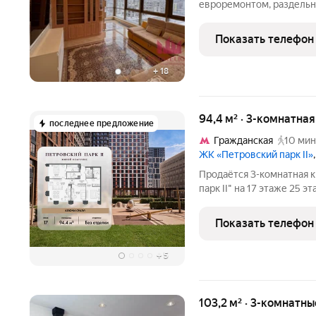
евроремонтом, раздельн
можно посмотреть когда
кухонным гарнитуром, м
Показать телефон
премиальный холодильни
+
18
94,4 м² · 3-комнатна
последнее предложение
Гражданская
10 мин
ЖК «Петровский парк II»
Продаётся 3-комнатная к
парк II" на 17 этаже 25 э
жилой комплекс в Савёл
иначе. Здесь история и м
Показать телефон
для
+
5
103,2 м² · 3-комнатн