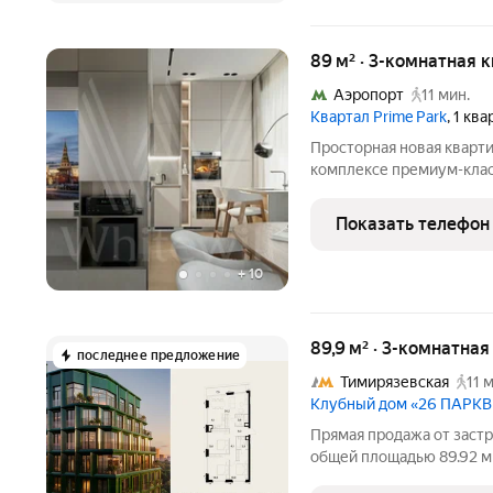
89 м² · 3-комнатная 
Аэропорт
11 мин.
Квартал Prime Park
, 1 кв
Просторная новая кварти
комплексе премиум-класс
группой от британского 
на двенадцатом этаже в
Показать телефон
ремонт.
+
10
89,9 м² · 3-комнатная
последнее предложение
Тимирязевская
11 
Клубный дом «26 ПАРК
Прямая продажа от застр
общей площадью 89.92 м
доме «26 ПАРКВЬЮ» на 7