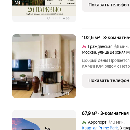
Расположение Проект р
Показать телефон
устойчивой городской
+
14
102,6 м² · 3-комнатна
Гражданская
8 мин.
Москва
,
улица Верхняя М
Добрый день! Продаёт
КАМИНОМ рядом с Петров
сочетание удобной лока
панорамных видов на Пет
Показать телефон
Останкинскую башню. П
+
19
67,9 м² · 3-комнатная
Аэропорт
13 мин.
Квартал Prime Park
, 3 кв