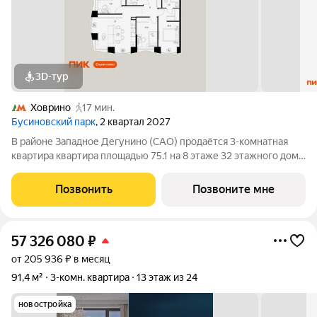
3D-тур
Ховрино
17 мин.
Бусиновский парк
, 2 квартал 2027
В районе Западное Дегунино (САО) продаётся 3-комнатная
квартира квартира площадью 75.1 на 8 этаже 32 этажного дома
(корпус, секция) в проекте ПИК «Бусиновский парк». Удобное
расположение: 20 минут пешком до станций метро «Ховрино»
Позвонить
Позвоните мне
и 15 минут от МЦД
57 326 080
₽
от 205 936 ₽ в месяц
91,4 м²
3-комн. квартира
13 этаж из 24
новостройка