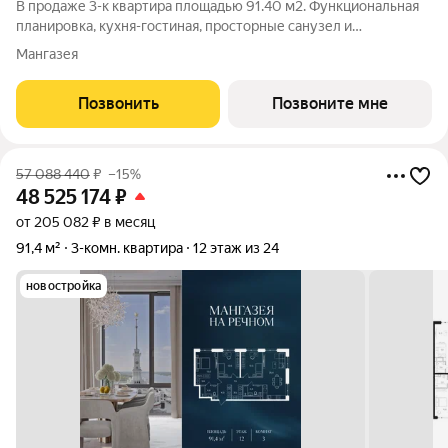
В продаже 3-к квартира площадью 91.40 м2. Функциональная
планировка, кухня-гостиная, просторные санузел и
гардеробная. Квартира расположена на 22-м этаже 24-
Мангазея
этажного дома. Стоимость указана с учетом скидки 15%,
экономия составит 8 895 048 рублей!
Позвонить
Позвоните мне
57 088 440
₽
–15%
48 525 174
₽
от 205 082 ₽ в месяц
91,4 м²
3-комн. квартира
12 этаж из 24
новостройка