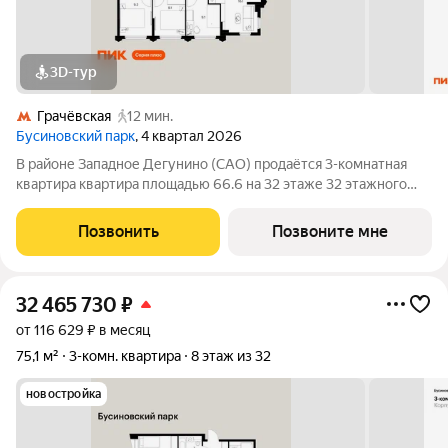
3D-тур
Грачёвская
12 мин.
Бусиновский парк
, 4 квартал 2026
В районе Западное Дегунино (САО) продаётся 3-комнатная
квартира квартира площадью 66.6 на 32 этаже 32 этажного
дома (корпус, секция) в проекте ПИК «Бусиновский парк».
Удобное расположение: 20 минут пешком до станций метро
Позвонить
Позвоните мне
«Ховрино» и 15 минут от МЦД
32 465 730
₽
от 116 629 ₽ в месяц
75,1 м²
3-комн. квартира
8 этаж из 32
новостройка