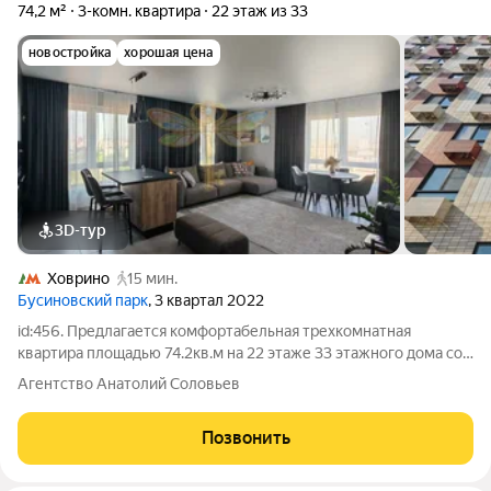
74,2 м²
3-комн. квартира
22 этаж из 33
новостройка
хорошая цена
3D-тур
Ховрино
15 мин.
Бусиновский парк
, 3 квартал 2022
id:456. Предлагается комфортабельная трехкомнатная
квартира площадью 74.2кв.м на 22 этаже 33 этажного дома со
свежим ремонтом «под себя», готовая к проживанию.
Агентство Анатолий Соловьев
Продуманная планировка: Кухня-гостиная, разнесенные
спальни, два санузла, просторный холл.
Позвонить