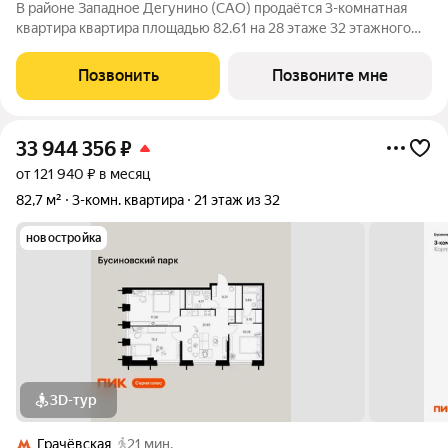
В районе Западное Дегунино (САО) продаётся 3-комнатная
квартира квартира площадью 82.61 на 28 этаже 32 этажного
дома (корпус, секция) в проекте ПИК «Бусиновский парк».
Удобное расположение: 20 минут пешком до станций метро
Позвонить
Позвоните мне
«Ховрино» и 15 минут от МЦД
33 944 356
₽
от 121 940 ₽ в месяц
82,7 м²
3-комн. квартира
21 этаж из 32
новостройка
3D-тур
Грачёвская
21 мин.