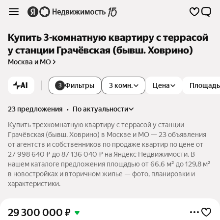
Купить 3-комнатную квартиру с террасой
у станции Грачёвская (бывш. Ховрино)
Москва и МО
AI
Фильтры
3 комн.
Цена
Площадь
3
23 предложения
•
по актуальности
Купить трехкомнатную квартиру с террасой у станции
Грачёвская (бывш. Ховрино) в Москве и МО — 23 объявления
от агентств и собственников по продаже квартир по цене от
27 998 640 ₽ до 87 136 040 ₽ на Яндекс Недвижимости. В
нашем каталоге предложения площадью от 66,6 м² до 129,8 м²
в новостройках и вторичном жилье — фото, планировки и
характеристики.
29 300 000
₽