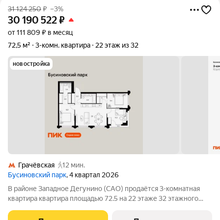
31 124 250
₽
–3%
30 190 522
₽
от 111 809 ₽ в месяц
72,5 м²
3-комн. квартира
22 этаж из 32
новостройка
Грачёвская
12 мин.
Бусиновский парк
, 4 квартал 2026
В районе Западное Дегунино (САО) продаётся 3-комнатная
квартира квартира площадью 72.5 на 22 этаже 32 этажного
дома (корпус, секция) в проекте ПИК «Бусиновский парк».
Удобное расположение: 20 минут пешком до станций метро