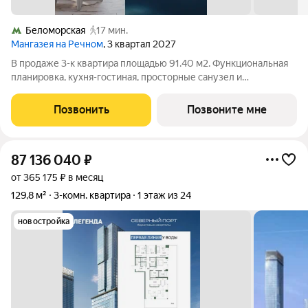
Беломорская
17 мин.
Мангазея на Речном
, 3 квартал 2027
В продаже 3-к квартира площадью 91.40 м2. Функциональная
планировка, кухня-гостиная, просторные санузел и
гардеробная. Квартира расположена на 12-м этаже 24-
этажного дома. Стоимость указана с учетом скидки 15%,
Позвонить
Позвоните мне
экономия составит 8 563 266 рублей!
87 136 040
₽
от 365 175 ₽ в месяц
129,8 м²
3-комн. квартира
1 этаж из 24
новостройка