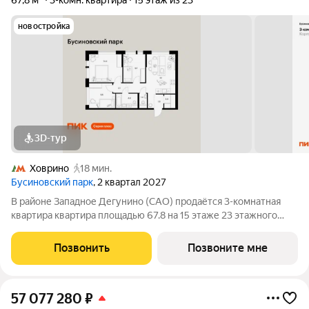
67,8 м²
3-комн. квартира
15 этаж из 23
новостройка
3D-тур
Ховрино
18 мин.
Бусиновский парк
, 2 квартал 2027
В районе Западное Дегунино (САО) продаётся 3-комнатная
квартира квартира площадью 67.8 на 15 этаже 23 этажного
дома (корпус, секция) в проекте ПИК «Бусиновский парк».
Удобное расположение: 20 минут пешком до станций метро
Позвонить
Позвоните мне
«Ховрино» и 15 минут от МЦД
57 077 280
₽