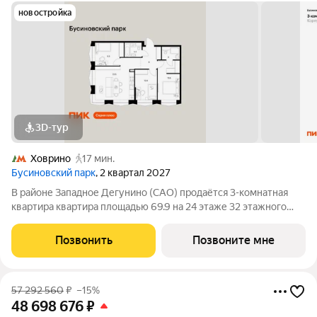
новостройка
3D-тур
Ховрино
17 мин.
Бусиновский парк
, 2 квартал 2027
В районе Западное Дегунино (САО) продаётся 3-комнатная
квартира квартира площадью 69.9 на 24 этаже 32 этажного
дома (корпус, секция) в проекте ПИК «Бусиновский парк».
Удобное расположение: 20 минут пешком до станций метро
Позвонить
Позвоните мне
«Ховрино» и 15 минут от МЦД
57 292 560
₽
–15%
48 698 676
₽