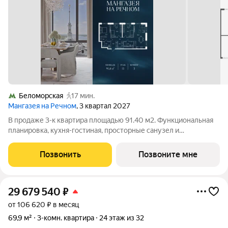
Беломорская
17 мин.
Мангазея на Речном
, 3 квартал 2027
В продаже 3-к квартира площадью 91.40 м2. Функциональная
планировка, кухня-гостиная, просторные санузел и
гардеробная. Квартира расположена на 13-м этаже 24-
этажного дома. Условия покупки: - Семейная ипотека от 3,5%
Позвонить
Позвоните мне
на весь срок; - Ипотека 0,11% на
29 679 540
₽
от 106 620 ₽ в месяц
69,9 м²
3-комн. квартира
24 этаж из 32