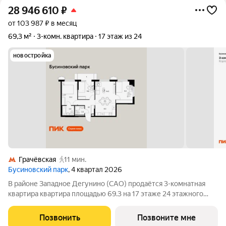
28 946 610
₽
от 103 987 ₽ в месяц
69,3 м²
3-комн. квартира
17 этаж из 24
новостройка
Грачёвская
11 мин.
Бусиновский парк
, 4 квартал 2026
В районе Западное Дегунино (САО) продаётся 3-комнатная
квартира квартира площадью 69.3 на 17 этаже 24 этажного
дома (корпус, секция) в проекте ПИК «Бусиновский парк».
Удобное расположение: 20 минут пешком до станций метро
Позвонить
Позвоните мне
«Ховрино» и 15 минут от МЦД