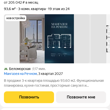
от 205 042 ₽ в месяц
93,6 м²
3-комн. квартира
19 этаж из 24
новостройка
Беломорская
17 мин.
Мангазея на Речном
, 3 квартал 2027
В продаже 3-к квартира площадью 93.60 м2. Функциональная
планировка, кухня-гостиная, просторные санузел и
гардеробная. Квартира расположена на 19-м этаже 24-
этажного дома. Условия покупки: - Семейная ипотека от 3,5%
Позвонить
Позвоните мне
на весь срок; - Ипотека 0,11% на