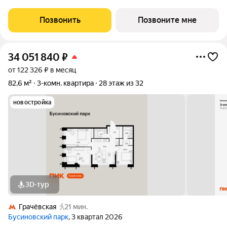
гардеробная. Квартира расположена на 20-м этаже 24-
этажного дома. Условия покупки: - Семейная ипотека от 3,5%
Позвонить
Позвоните мне
на весь срок; - Ипотека 0,11% на
34 051 840
₽
от 122 326 ₽ в месяц
82,6 м²
3-комн. квартира
28 этаж из 32
новостройка
3D-тур
Грачёвская
21 мин.
Бусиновский парк
, 3 квартал 2026