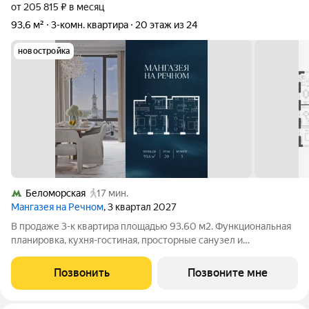
от 205 815 ₽ в месяц
93,6 м²
3-комн. квартира
20 этаж из 24
новостройка
Беломорская
17 мин.
Мангазея на Речном
, 3 квартал 2027
В продаже 3-к квартира площадью 93.60 м2. Функциональная
планировка, кухня-гостиная, просторные санузел и
гардеробная. Квартира расположена на 20-м этаже 24-
этажного дома. Стоимость указана с учетом скидки 15%,
Позвонить
Позвоните мне
экономия составит 8 593 884 рублей!