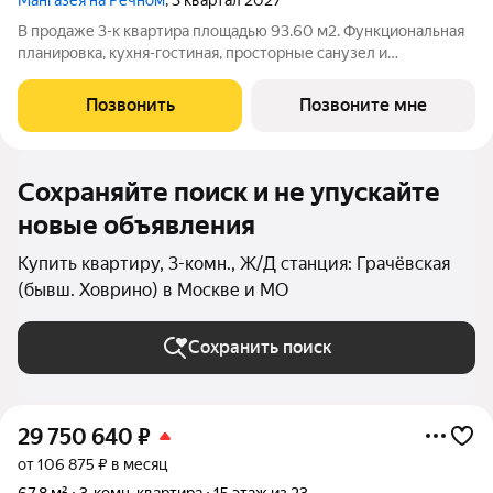
Мангазея на Речном
, 3 квартал 2027
В продаже 3-к квартира площадью 93.60 м2. Функциональная
планировка, кухня-гостиная, просторные санузел и
гардеробная. Квартира расположена на 22-м этаже 24-
этажного дома. Стоимость указана с учетом скидки 15%,
Позвонить
Позвоните мне
экономия составит 8 657 064 рублей!
Сохраняйте поиск и не упускайте
новые объявления
Купить квартиру, 3-комн., Ж/Д станция: Грачёвская
(бывш. Ховрино) в Москве и МО
Сохранить поиск
29 750 640
₽
от 106 875 ₽ в месяц