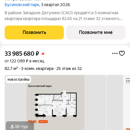
Бусиновский парк
, 3 квартал 2026
В районе Западное Дегунино (САО) продаётся 3-комнатная
квартира квартира площадью 82.65 на 21 этаже 32 этажного
дома (корпус, секция) в проекте ПИК «Бусиновский парк».
Удобное расположение: 20 минут пешком до станций метро
Позвонить
Позвоните мне
«Ховрино» и 15 минут от МЦД
33 985 680
₽
от 122 089 ₽ в месяц
82,7 м²
3-комн. квартира
25 этаж из 32
новостройка
3D-тур