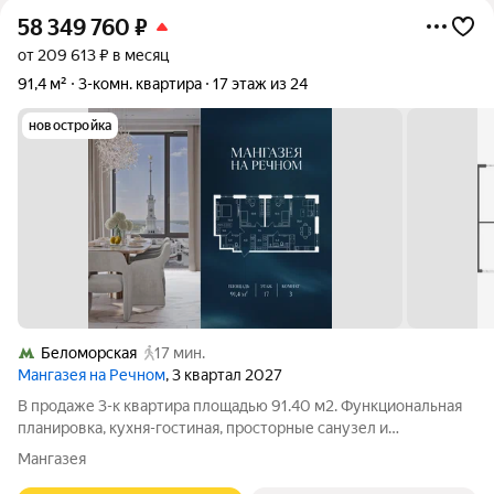
58 349 760
₽
от 209 613 ₽ в месяц
91,4 м²
3-комн. квартира
17 этаж из 24
новостройка
Беломорская
17 мин.
Мангазея на Речном
, 3 квартал 2027
В продаже 3-к квартира площадью 91.40 м2. Функциональная
планировка, кухня-гостиная, просторные санузел и
гардеробная. Квартира расположена на 17-м этаже 24-
Мангазея
этажного дома. Условия покупки: - Семейная ипотека от 3,5%