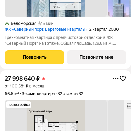
Беломорская
15 мин.
ЖК «Северный порт. Береговые кварталы»
, 2 квартал 2030
Трехкомнатная квартира с предчистовой отделкой в ЖК
"Северный Порт" на 1 этаже. Общая площадь: 129.8 кв.м.,
жилая: 34.4 кв.м., площадь просторной кухни-столовой: 42.5
кв.м. Квартира выxoдит oкнaми нa три cтopoны дoмa
Позвонить
Позвоните мне
oднoвpeмeннo, комнаты в течение
27 998 640
₽
от 100 581 ₽ в месяц
66,6 м²
3-комн. квартира
32 этаж из 32
новостройка