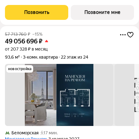
дома (корпус, секция) в проекте ПИК «Бусиновский парк».
Удобное расположение: 20 минут пешком до станций метро
Позвонить
Позвоните мне
«Ховрино» и 15 минут от МЦД
57 713 760
₽
–15%
49 056 696
₽
от 207 328 ₽ в месяц
93,6 м²
3-комн. квартира
22 этаж из 24
новостройка
Беломорская
17 мин.