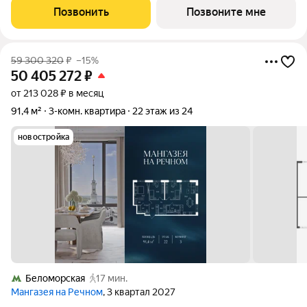
на весь срок; - Ипотека 0,11% на
Позвонить
Позвоните мне
59 300 320
₽
–15%
50 405 272
₽
от 213 028 ₽ в месяц
91,4 м²
3-комн. квартира
22 этаж из 24
новостройка
Беломорская
17 мин.
Мангазея на Речном
, 3 квартал 2027