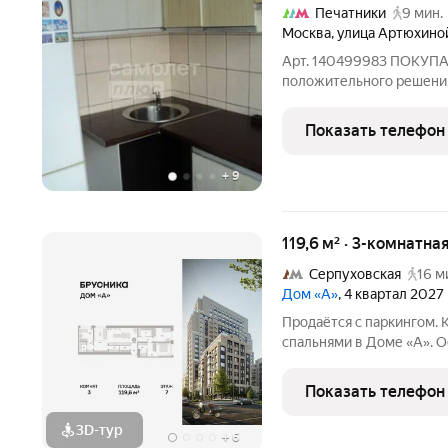
Печатники
9 мин.
Москва
,
улица Артюхино
Арт. 140499983 ПОКУПА
положительного решения
ипотеке от 12,25 (консу
сопровождение сделки по
Показать телефон
юридическая и финансов
+
9
119,6 м² · 3-комнатна
Серпуховская
16 м
Дом «А»
, 4 квартал 2027
Продаётся с паркингом. 
спальнями в Доме «А». О
во двор, гардеробная, ма
постирочная, разнесённые
Показать телефон
3D-тур
+
6