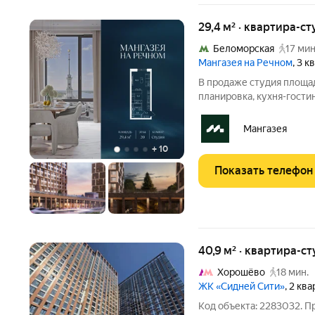
29,4 м² · квартира-ст
Беломорская
17 мин
Мангазея на Речном
, 3 
В продаже студия площа
планировка, кухня-гости
Квартира расположена на
Стоимость указана с уче
Мангазея
240 рублей! Стоимость
+
10
Показать телефон
40,9 м² · квартира-ст
Хорошёво
18 мин.
ЖК «Сидней Сити»
, 2 кв
Код объекта: 2283032. П