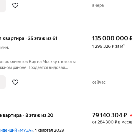
ма, в новом элитном жилом комплексе
вчера
135 000 000
я квартира · 35 этаж из 61
1 299 326 ₽ за м²
 мин.
аших клиентов Вид на Москву с высоты
тижном районе Продается видовая
 башне Capital Towers на
режной. Общая площадь 103,9
сейчас
ж из 61. О
79 140 304
₽
я квартира · 8 этаж из 20
от 284 300 ₽ в меся
езиденций «МУЗА»
, 1 квартал 2029