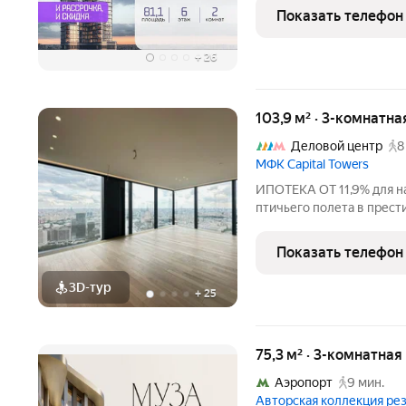
6 этаже 24-этажного до
Показать телефон
«Начало» от
+
26
103,9 м² · 3-комнатна
Деловой центр
8
МФК Capital Towers
ИПОТЕКА ОТ 11,9% для н
птичьего полета в прес
трехкомнатная квартира в
Краснопресненской набе
Показать телефон
квадратных метра, 35 эта
3D-тур
+
25
75,3 м² · 3-комнатна
Аэропорт
9 мин.
Авторская коллекция р