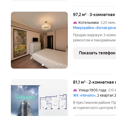
97,2 м² · 3-комнатна
Котельники
20 мин.
Микрорайон «Белая дача
Продаю видoвую 3-комна
peмонтом и пaнopaмным в
гардeробная, двa caнузлa
инфpacтpу
Показать телефон
+
24
81,1 м² · 2-комнатная
Улица 1905 года
15 
ЖК «Начало»
, 2 квартал
В престижном районе Пре
исторического центров 
квартира площадью 81.10 