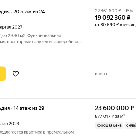
22 461 600
₽
–15%
удия · 20 этаж из 24
19 092 360
₽
.
от 80 690 ₽ в месяц
квартал 2027
дью 29.40 м2. Функциональная
ная, просторные санузел и гардеробная.
 20-м этаже 24-этажного дома.
том скидки 15%, экономия составит 3 369
вчера
23 600 000
₽
удия · 14 этаж из 29
577 017 ₽ за м²
артал 2023
хорошая цена
онла
редлагается квартира в премиальном