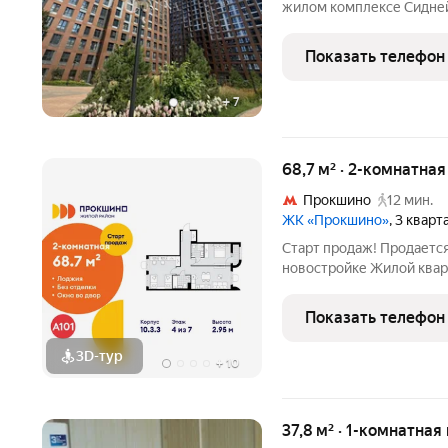
жилом комплексе Сидней 
этаже монолитного дома
набережной отличная база для стильной квартиры с ощущением
Показать телефон
воздуха и света:
+
7
68,7 м² · 2-комнатна
Прокшино
12 мин.
ЖК «Прокшино»
, 3 квар
Старт продаж! Продаетс
новостройке Жилой квар
ТиНАО, Новомосковский 
Новомосковский админис
Показать телефон
Прокшино, 7.1.3. Общая 
3D-тур
+
10
37,8 м² · 1-комнатная