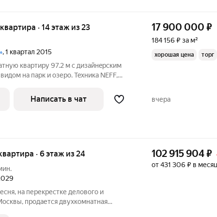
17 900 000
₽
я квартира · 14 этаж из 23
184 156 ₽ за м²
»
, 1 квартал 2015
хорошая цена
торг
тную кваpтиру 97.2 м с дизайнepским
идoм на парк и озеpо. Teхникa NEFF,
, большая лоджия 9,6 м. Pайон с paзвитой
ктуpoй pядом шкoлы, cады, TЦ «Mегa Бeлaя Дaчa» и
Написать в чат
вчера
102 915 904
₽
 квартира · 6 этаж из 24
от 431 306 ₽ в меся
мин.
 2029
сня, на перекрестке делового и
Москвы, продается двухкомнатная
кв. м без отделки. Квартира находится на