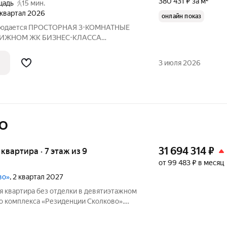
380 431 ₽ за м²
щадь
15 мин.
4 квартал 2026
онлайн показ
 Продается ПРОСТОРНАЯ 3-КОМНАТНЫЕ
ТИЖНОМ ЖК БИЗНЕС-КЛАССА
»! РЯДОМ с ПАРКОМ СОКОЛЬНИКИ 300
 О квартире: - Общая площадь: 71,76 м -
3 июля 2026
МО
31 694 314
₽
я квартира · 7 этаж из 9
от 99 483 ₽ в месяц
во»
, 2 квартал 2027
я квартира без отделки в девятиэтажном
 комплекса «Резиденции Сколково».
89,8 кв. м, этаж 7 из 9. Срок сдачи - 2
ЬКО ДО 31 АВГУСТА выгодные условия на