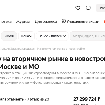
Ра
потека
Журнал
Для бизнеса
Уникальные акции
3 комн.
Цена
Взнос и платёж
Станция Электрозаводская
На вторичном рынке в новостройке
 на вторичном рынке в новостро
 Москве и МО
тройке у станции Электрозаводская в Москве и МО — 1 объявление
299 724 ₽ до 27 299 724 ₽ на Яндекс Недвижимости. В нашем катало
 и вторичном жилье — фото, планировки и характеристики.
27 299 724
₽
е апартаменты · 7 этаж из 20