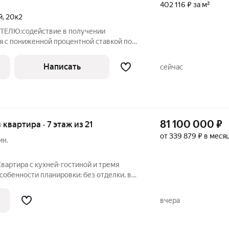
402 116 ₽ за м²
й
,
20к2
ТЕЛЮ:содействие в получении
 с пониженной процентной ставкой по
льтация бесплатно); полное юридическое
д ключ ; безопасные расчёты,
Написать
сейчас
ая
81 100 000
₽
я квартира · 7 этаж из 21
от 339 879 ₽ в меся
ин.
Квартира с кухней-гостиной и тремя
собенности планировки: без отделки, вид
стер-спальня, окна на две стороны,
 спальни. Срок сдачи IV кв. 2027 Дом А -
вчера