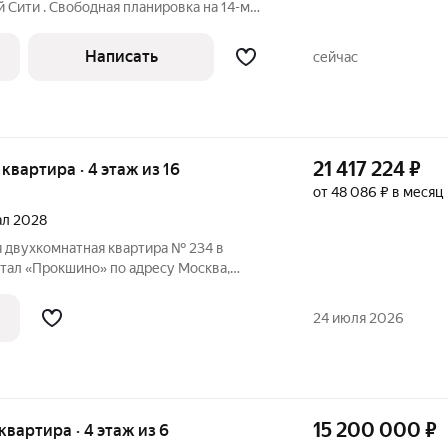
Сити . Свободная планировка на 14-м
 2023 года на Шелепихинской
Написать
сейчас
21 417 224
₽
я квартира · 4 этаж из 16
от 48 086 ₽ в месяц
тал 2028
я двухкомнатная квартира № 234 в
тал «Прокшино» по адресу Москва,
АО, Сосенское С/П, Москва,
тративный округ, район Коммунарка, ЖК
24 июля 2026
площадь
15 200 000
₽
 квартира · 4 этаж из 6