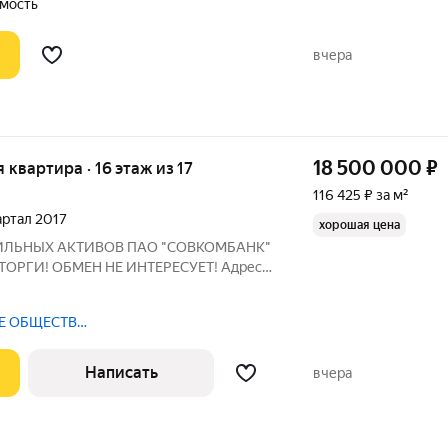
мость
вчера
18 500 000
₽
я квартира · 16 этаж из 17
116 425 ₽ за м²
вартал 2017
хорошая цена
ЛЬНЫХ АКТИВОВ ПАО "СОВКОМБАНК"
ОРГИ! ОБМЕН НЕ ИНТЕРЕСУЕТ! Адрес:
г. Дзержинский, ул. Угрешская, д. 32, кв.
:3186. Продаем квартиру в ЖК «Лесные
Е ОБЩЕСТВО
, агентство
Написать
вчера