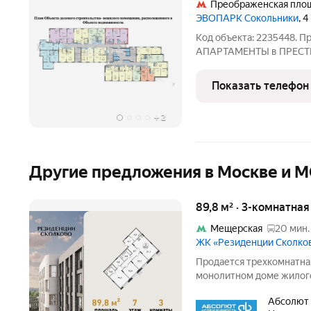
Преображенская пло
ЭВОПАРК Сокольники
, 
Код объекта: 2235448.
АПАРТАМЕНТЫ в ПРЕС
«ЭВОПАРК Сокольники
м. СДАЧА ЖК в 2026 году.
Показать телефон
Жилая площадь: 47,3 м -
+
2
Другие предложения в Москве и 
89,8 м² · 3-комнатна
Мещерская
20 мин.
ЖК «Резиденции Сколко
Продается трехкомнатна
монолитном доме жилого
Общая площадь квартиры - 
Абсолют
квартал 2027 года. ТОЛ