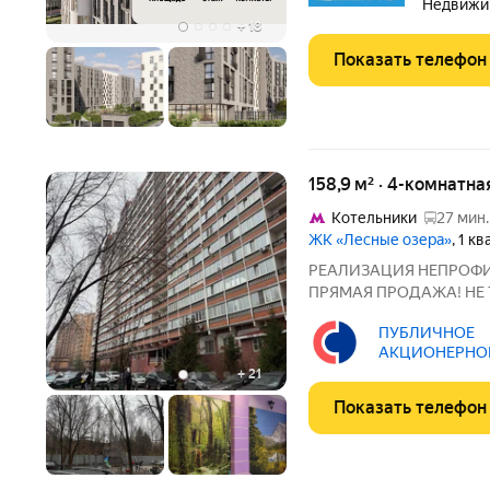
Недвижи
+
18
Показать телефон
158,9 м² · 4-комнатна
Котельники
27 мин.
ЖК «Лесные озера»
, 1 к
РЕАЛИЗАЦИЯ НЕПРОФИ
ПРЯМАЯ ПРОДАЖА! НЕ Т
140090, Московская обл., 
ПУБЛИЧНОЕ
531. КН: 50:64:0000000
АКЦИОНЕРНО
озёра». Монолитный
"СОВКОМБАНК"
+
21
Показать телефон