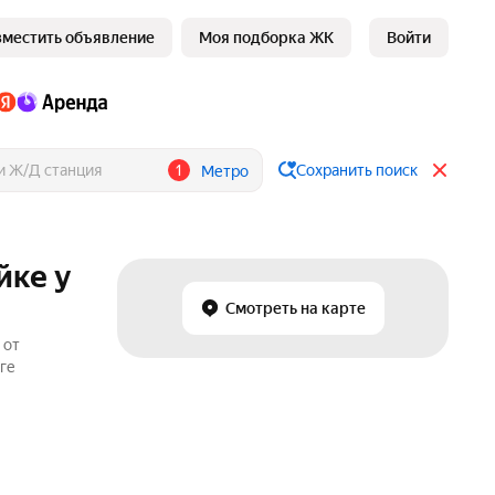
зместить объявление
Моя подборка ЖК
Войти
1
Сохранить поиск
Метро
йке у
Смотреть на карте
 от
ге