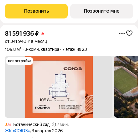
этаже в Жилом Комплексе «Союз». Квартал здоровой жизни
премиум-класса с рекордным количеством олимпийских
Позвонить
Позвоните мне
видов спорта: - Ледовая арена для хоккея
81 591 936
₽
от 341 940 ₽ в месяц
105,8 м²
3-комн. квартира
7 этаж из 23
новостройка
Ботанический сад
12 мин.
ЖК «СОЮЗ»
, 3 квартал 2026