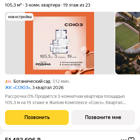
105,3 м²
3-комн. квартира
19 этаж из 23
новостройка
Ботанический сад
12 мин.
ЖК «СОЮЗ»
, 3 квартал 2026
Рассрочка 0% Продаётся 3-комнатная квартира площадью
105.3 м на 19 этаже в Жилом Комплексе «Союз». Квартал
здоровой жизни премиум-класса с рекордным количеством
олимпийских видов спорта: - Ледовая арена для хоккея и
Позвонить
Позвоните мне
фигурного катания, - Футбольные