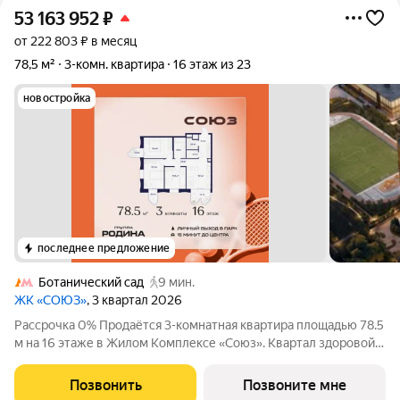
53 163 952
₽
от 222 803 ₽ в месяц
78,5 м²
3-комн. квартира
16 этаж из 23
новостройка
последнее предложение
Ботанический сад
9 мин.
ЖК «СОЮЗ»
, 3 квартал 2026
Рассрочка 0% Продаётся 3-комнатная квартира площадью 78.5
м на 16 этаже в Жилом Комплексе «Союз». Квартал здоровой
жизни премиум-класса с рекордным количеством
олимпийских видов спорта: - Ледовая арена для хоккея и
Позвонить
Позвоните мне
фигурного катания, - Футбольные