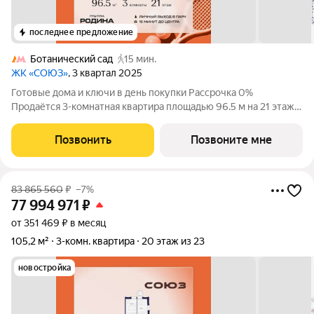
последнее предложение
Ботанический сад
15 мин.
ЖК «СОЮЗ»
, 3 квартал 2025
Готовые дома и ключи в день покупки Рассрочка 0%
Продаётся 3-комнатная квартира площадью 96.5 м на 21 этаже
в Жилом Комплексе «Союз». Квартал здоровой жизни
премиум-класса с рекордным количеством олимпийских
Позвонить
Позвоните мне
видов спорта: - Ледовая арена для хоккея и
83 865 560
₽
–7%
77 994 971
₽
от 351 469 ₽ в месяц
105,2 м²
3-комн. квартира
20 этаж из 23
новостройка