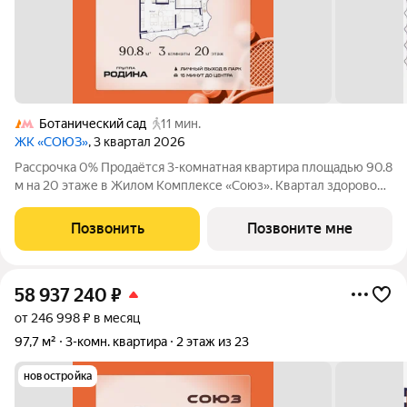
Ботанический сад
11 мин.
ЖК «СОЮЗ»
, 3 квартал 2026
Рассрочка 0% Продаётся 3-комнатная квартира площадью 90.8
м на 20 этаже в Жилом Комплексе «Союз». Квартал здоровой
жизни премиум-класса с рекордным количеством
олимпийских видов спорта: - Ледовая арена для хоккея и
Позвонить
Позвоните мне
фигурного катания, - Футбольные
58 937 240
₽
от 246 998 ₽ в месяц
97,7 м²
3-комн. квартира
2 этаж из 23
новостройка