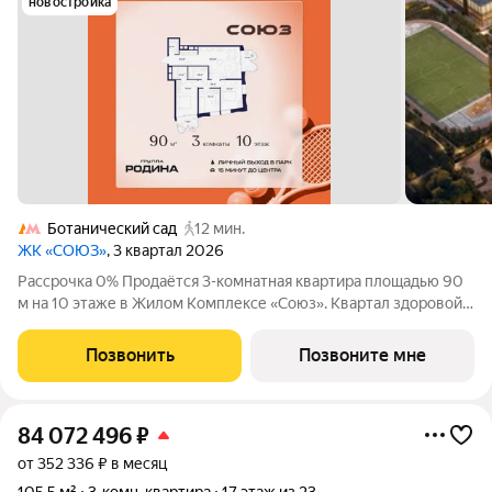
новостройка
Ботанический сад
12 мин.
ЖК «СОЮЗ»
, 3 квартал 2026
Рассрочка 0% Продаётся 3-комнатная квартира площадью 90
м на 10 этаже в Жилом Комплексе «Союз». Квартал здоровой
жизни премиум-класса с рекордным количеством
олимпийских видов спорта: - Ледовая арена для хоккея и
Позвонить
Позвоните мне
фигурного катания, - Футбольные поля
84 072 496
₽
от 352 336 ₽ в месяц