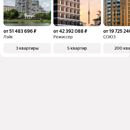
от 51 483 696 ₽
от 42 392 088 ₽
от 19 725 24
Лэйк
Режиссер
СОЮЗ
3 квартиры
5 квартир
200 кв