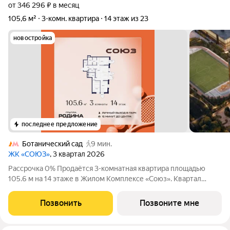
от 346 296 ₽ в месяц
105,6 м²
3-комн. квартира
14 этаж из 23
новостройка
последнее предложение
Ботанический сад
9 мин.
ЖК «СОЮЗ»
, 3 квартал 2026
Рассрочка 0% Продаётся 3-комнатная квартира площадью
105.6 м на 14 этаже в Жилом Комплексе «Союз». Квартал
здоровой жизни премиум-класса с рекордным количеством
олимпийских видов спорта: - Ледовая арена для хоккея и
Позвонить
Позвоните мне
фигурного катания, - Футбольные