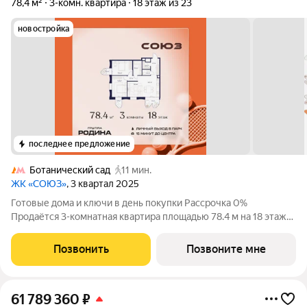
78,4 м²
3-комн. квартира
18 этаж из 23
новостройка
последнее предложение
Ботанический сад
11 мин.
ЖК «СОЮЗ»
, 3 квартал 2025
Готовые дома и ключи в день покупки Рассрочка 0%
Продаётся 3-комнатная квартира площадью 78.4 м на 18 этаже
в Жилом Комплексе «Союз». Квартал здоровой жизни
премиум-класса с рекордным количеством олимпийских
Позвонить
Позвоните мне
видов спорта: - Ледовая арена для хоккея и
61 789 360
₽