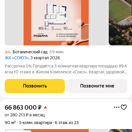
Ботанический сад
9 мин.
ЖК «СОЮЗ»
, 3 квартал 2026
Рассрочка 0% Продаётся 3-комнатная квартира площадью 89.4
м на 10 этаже в Жилом Комплексе «Союз». Квартал здоровой
жизни премиум-класса с рекордным количеством
олимпийских видов спорта: - Ледовая арена для хоккея и
Позвонить
Позвоните мне
фигурного катания, - Футбольные
66 863 000
₽
от 280 213 ₽ в месяц
90 м²
3-комн. квартира
6 этаж из 23