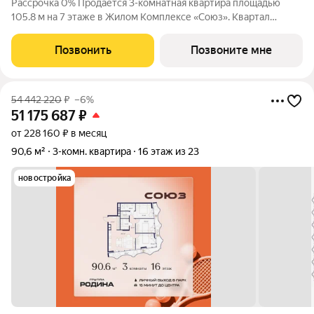
Рассрочка 0% Продаётся 3-комнатная квартира площадью
105.8 м на 7 этаже в Жилом Комплексе «Союз». Квартал
здоровой жизни премиум-класса с рекордным количеством
олимпийских видов спорта: - Ледовая арена для хоккея и
Позвонить
Позвоните мне
фигурного катания, - Футбольные
54 442 220
₽
–6%
51 175 687
₽
от 228 160 ₽ в месяц
90,6 м²
3-комн. квартира
16 этаж из 23
новостройка