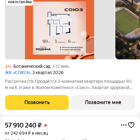
новостройка
Ботанический сад
12 мин.
ЖК «СОЮЗ»
, 3 квартал 2026
Рассрочка 0% Продаётся 3-комнатная квартира площадью 90
м на 6 этаже в Жилом Комплексе «Союз». Квартал здоровой
жизни премиум-класса с рекордным количеством
олимпийских видов спорта: - Ледовая арена для хоккея и
Позвонить
Позвоните мне
фигурного катания, - Футбольные поля
57 910 240
₽
от 242 694 ₽ в месяц