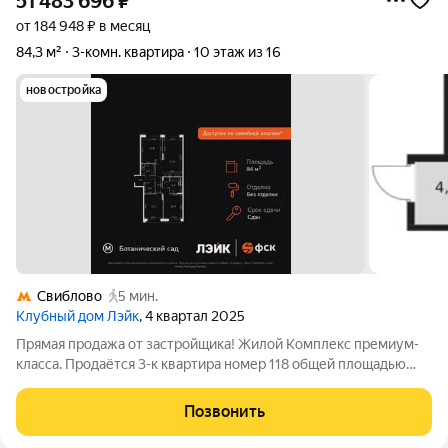
51 483 696
₽
от 184 948 ₽ в месяц
84,3 м²
3-комн. квартира
10 этаж из 16
новостройка
Свиблово
5 мин.
Клубный дом Лэйк
, 4 квартал 2025
Прямая продажа от застройщика! Жилой Комплекс премиум-
класса. Продаётся 3-к квартира номер 118 общей площадью
84.3 кв.м. на 10-м этаже 10 этажного здания. Без отделки. -
Мастер-зона с санузлом. Уют и комфорт в одном
Позвонить
пространстве. - Увеличенное