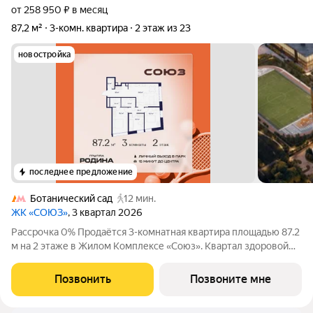
от 258 950 ₽ в месяц
87,2 м²
3-комн. квартира
2 этаж из 23
новостройка
последнее предложение
Ботанический сад
12 мин.
ЖК «СОЮЗ»
, 3 квартал 2026
Рассрочка 0% Продаётся 3-комнатная квартира площадью 87.2
м на 2 этаже в Жилом Комплексе «Союз». Квартал здоровой
жизни премиум-класса с рекордным количеством
олимпийских видов спорта: - Ледовая арена для хоккея и
Позвонить
Позвоните мне
фигурного катания, - Футбольные поля