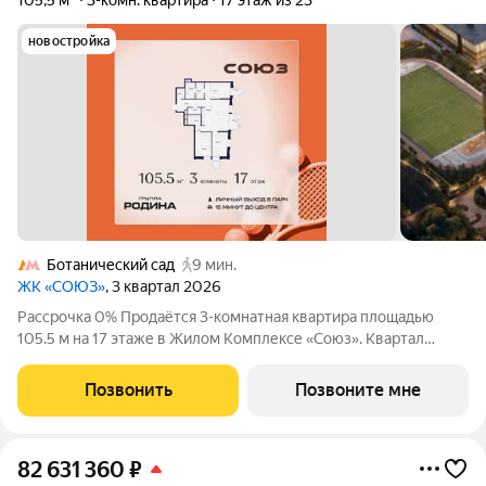
105,5 м²
3-комн. квартира
17 этаж из 23
новостройка
Ботанический сад
9 мин.
ЖК «СОЮЗ»
, 3 квартал 2026
Рассрочка 0% Продаётся 3-комнатная квартира площадью
105.5 м на 17 этаже в Жилом Комплексе «Союз». Квартал
здоровой жизни премиум-класса с рекордным количеством
олимпийских видов спорта: - Ледовая арена для хоккея и
Позвонить
Позвоните мне
фигурного катания, - Футбольные
82 631 360
₽