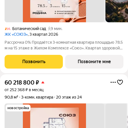
Ботанический сад
9 мин.
ЖК «СОЮЗ»
, 3 квартал 2026
Рассрочка 0% Продаётся 3-комнатная квартира площадью 78.5
м на 15 этаже в Жилом Комплексе «Союз». Квартал здоровой
жизни премиум-класса с рекордным количеством
олимпийских видов спорта: - Ледовая арена для хоккея и
Позвонить
Позвоните мне
фигурного катания, - Футбольные
60 218 800
₽
от 252 368 ₽ в месяц
90,8 м²
3-комн. квартира
20 этаж из 24
новостройка