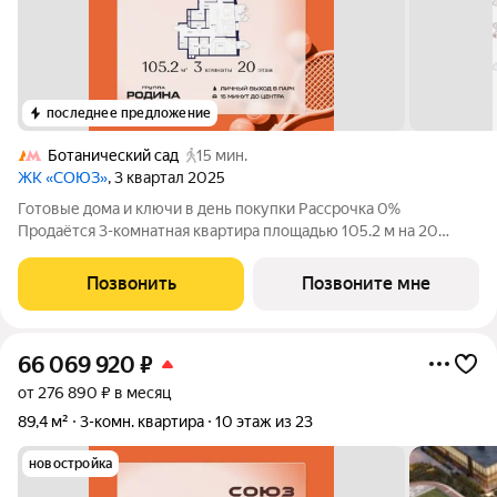
последнее предложение
Ботанический сад
15 мин.
ЖК «СОЮЗ»
, 3 квартал 2025
Готовые дома и ключи в день покупки Рассрочка 0%
Продаётся 3-комнатная квартира площадью 105.2 м на 20
этаже в Жилом Комплексе «Союз». Квартал здоровой жизни
премиум-класса с рекордным количеством олимпийских
Позвонить
Позвоните мне
видов спорта: - Ледовая арена для хоккея
66 069 920
₽
от 276 890 ₽ в месяц
89,4 м²
3-комн. квартира
10 этаж из 23
новостройка