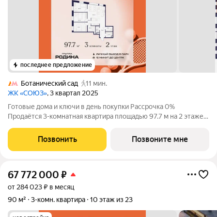
последнее предложение
Ботанический сад
11 мин.
ЖК «СОЮЗ»
, 3 квартал 2025
Готовые дома и ключи в день покупки Рассрочка 0%
Продаётся 3-комнатная квартира площадью 97.7 м на 2 этаже в
Жилом Комплексе «Союз». Квартал здоровой жизни премиум-
класса с рекордным количеством олимпийских видов спорта: -
Позвонить
Позвоните мне
Ледовая арена для хоккея и
67 772 000
₽
от 284 023 ₽ в месяц
90 м²
3-комн. квартира
10 этаж из 23