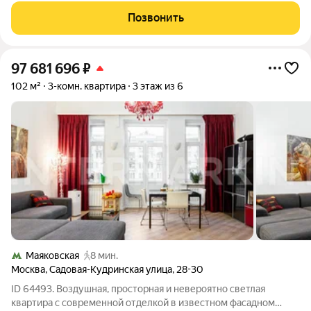
высококачественных материалов. Квартира оснащена лучшей
Позвонить
техникой и премиальной сантехникой от ведущих
97 681 696
₽
102 м²
3-комн. квартира
3 этаж из 6
Маяковская
8 мин.
Москва
,
Садовая-Кудринская улица
,
28-30
ID 64493. Воздушная, просторная и невероятно светлая
квартира с современной отделкой в известном фасадном