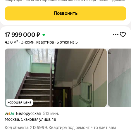
высокие потолки 3,2 м и большие комнаты создают ощущение
воздуха и свободы. На 2-м этаже кирпичного дома 1955 года
Позвонить
тихо , все окна во
17 999 000
₽
43,8 м²
3-комн. квартира
5 этаж из 5
хорошая цена
Белорусская
13 мин.
Москва
,
Скаковая улица
,
18
Код объекта: 2136999. Квартира под ремонт, что дает вам