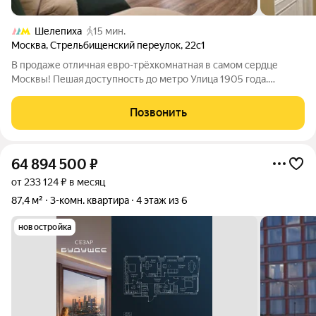
Шелепиха
15 мин.
Москва
,
Стрельбищенский переулок
,
22с1
В продаже отличная евро-трёхкомнатная в самом сердце
Москвы! Пешая доступность до метро Улица 1905 года.
Квартира формата - заезжай и живи, не требует
дополнительных вложений, потолки 3,4 метра, много света. 2
Позвонить
изолированные спальни, с системами
64 894 500
₽
от 233 124 ₽ в месяц
87,4 м²
3-комн. квартира
4 этаж из 6
новостройка