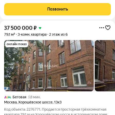
особняке рядом с Патриаршими прудами. Жилое пространство
комфортно спланировано: зона кухни-гостиной с выходом на
Позвонить
балкон и тремя окнами, две
37 500 000
₽
79,1 м²
3-комн. квартира
2 этаж из 6
онлайн показ
Беговая
8 мин.
Москва
,
Хорошёвское шоссе
,
13к3
Код объекта: 2276771. Продается просторная трёхкомнатная
квартира 79,1 м на Хорошёвском шоссе в историческом доме