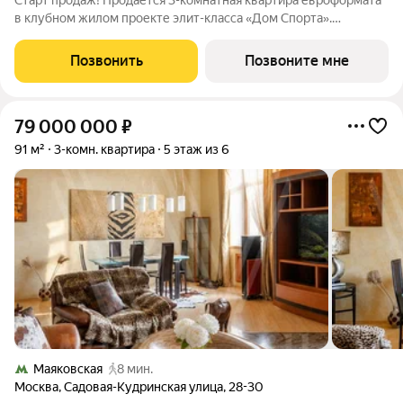
Старт продаж! Продаётся 3-комнатная квартира евроформата
в клубном жилом проекте элит-класса «Дом Спорта».
Планировка квартиры сочетает открытость общего
пространства и приватность личных зон: Просторная кухня-
Позвонить
Позвоните мне
гостиная единое пространство для
79 000 000
₽
91 м²
3-комн. квартира
5 этаж из 6
Маяковская
8 мин.
Москва
,
Садовая-Кудринская улица
,
28-30