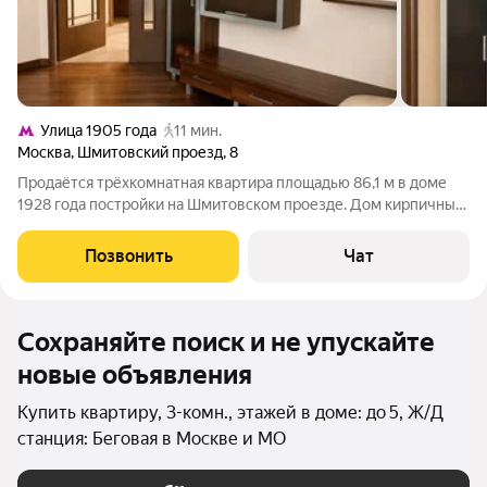
Улица 1905 года
11 мин.
Москва
,
Шмитовский проезд
,
8
Продаётся трёхкомнатная квартира площадью 86,1 м в доме
1928 года постройки на Шмитовском проезде. Дом кирпичный,
с железобетонными перекрытиями, расположен в
Краснопресненском районе ЦАО. До станции метро «Улица
Позвонить
Чат
1905 года» около 1011 минут пешком.
Сохраняйте поиск и не упускайте
новые объявления
Купить квартиру, 3-комн., этажей в доме: до 5, Ж/Д
станция: Беговая в Москве и МО