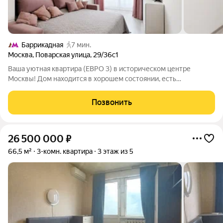
Баррикадная
7 мин.
Москва
,
Поварская улица
,
29/36с1
Ваша уютная квартира (ЕВРО 3) в историческом центре
Москвы! Дом находится в хорошем состоянии, есть
пассажирский лифт, на этаже две квартиры, высокие потолки.
Парковка со шлагбаумом, всегда есть место для вашего
Позвонить
автомобиля. Рядом с домом находятся
26 500 000
₽
66,5 м²
3-комн. квартира
3 этаж из 5