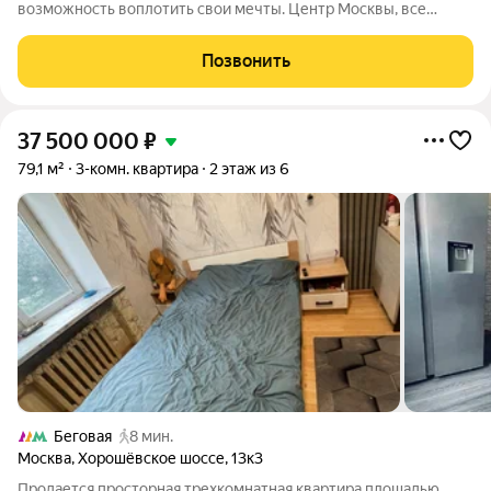
возможность воплотить свои мечты. Центр Москвы, все
достопримечательности столицы в шаговой доступности.
Позвонить
37 500 000
₽
79,1 м²
3-комн. квартира
2 этаж из 6
Беговая
8 мин.
Москва
,
Хорошёвское шоссе
,
13к3
Продается просторная трехкомнатная квартира площадью