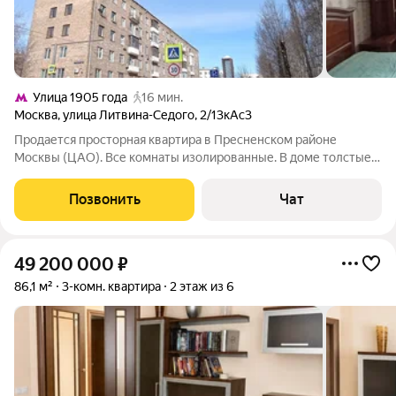
Улица 1905 года
16 мин.
Москва
,
улица Литвина-Седого
,
2/13кАс3
Продается просторная квартира в Пресненском районе
Москвы (ЦАО). Все комнаты изолированные. В доме толстые
кирпичные стены, поэтому зимой всегда тепло, а летом
прохладно. Высокие потолки. Зеленый двор со шлагбаумом.
Позвонить
Чат
Квартира требует ремонта -
49 200 000
₽
86,1 м²
3-комн. квартира
2 этаж из 6