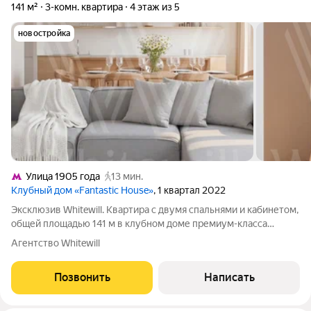
141 м²
3-комн. квартира
4 этаж из 5
новостройка
Улица 1905 года
13 мин.
Клубный дом «Fantastic House»
, 1 квартал 2022
Эксклюзив Whitewill. Квартира с двумя спальнями и кабинетом,
общей площадью 141 м в клубном доме премиум-класса
Fantastic House на четвертом этаже. Выполнена дизайнерская
Агентство Whitewill
отделка в современном стиле. Квартира укомплектована
встроенной бытовой
Позвонить
Написать