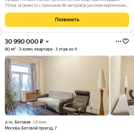
79.1кв. м (вместе с балконом 85 метров)в уютном кирпичном
доме 1955 года постройки. Квартира расположена на 2-м
этаже 6-этажного дома. Высокие потолки 3.2 метра с красивой
Позвонить
лепниной в отличном
30 990 000
₽
80 м²
3-комн. квартира
3 этаж из 4
Беговая
8 мин.
Москва
,
Беговой проезд
,
7