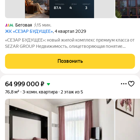
Беговая
15 мин.
ЖК «СЕЗАР БУДУЩЕЕ»
, 4 квартал 2029
«СЕЗАР БУДУЩЕЕ»: новый жилой комплекс премиум класса от
SEZAR GROUP Недвижимость, олицетворяющая понятие
особой ценности и архитектурного совершенства. «СЕЗАР
БУДУЩЕЕ» ультрасовременный жилой комплекс премиум-
Позвонить
класса, формирующий новый архитектурный
64 999 000
₽
76,8 м²
3-комн. квартира
2 этаж из 5