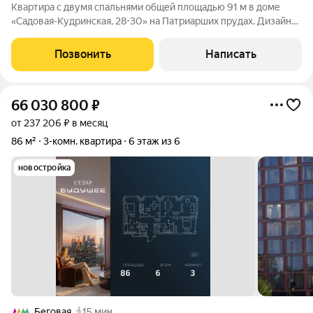
Квартира с двумя спальнями общей площадью 91 м в доме
«Садовая-Кудринская, 28-30» на Патриарших прудах. Дизайн
интерьера оформлен в стиле эклектики. Спланирована кухня-
гостиная, две спальни, ванная комната с окном, санузел с
Позвонить
Написать
душем, холл. Квартира
66 030 800
₽
от 237 206 ₽ в месяц
86 м²
3-комн. квартира
6 этаж из 6
новостройка
Беговая
15 мин.