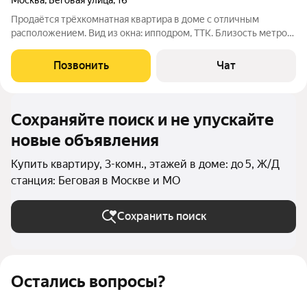
Москва
,
Беговая улица
,
16
Продаётся трёхкомнатная квартира в доме с отличным
расположением. Вид из окна: ипподром, ТТК. Близость метро
(Беговая), пешком 10-12 минут, рядом автобусные остановки.
Развитая инфраструктура: магазины, детский сад, библиотека,
Позвонить
Чат
школа, пункт ПВЗ.
Сохраняйте поиск и не упускайте
новые объявления
Купить квартиру, 3-комн., этажей в доме: до 5, Ж/Д
станция: Беговая в Москве и МО
Сохранить поиск
Остались вопросы?