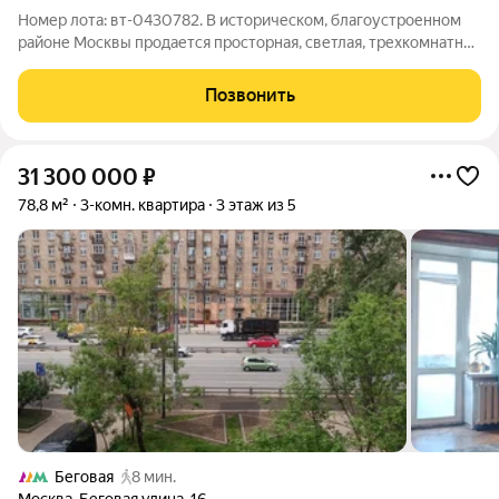
Номер лота: вт-0430782. В историческом, благоустроенном
районе Москвы продается просторная, светлая, трехкомнатная
квартира. Метро 10 мин пешком, рядом престижная школа
2030, детские сады, два прекрасных парка. В 2022 году сделан
Позвонить
косметический
31 300 000
₽
78,8 м²
3-комн. квартира
3 этаж из 5
Беговая
8 мин.