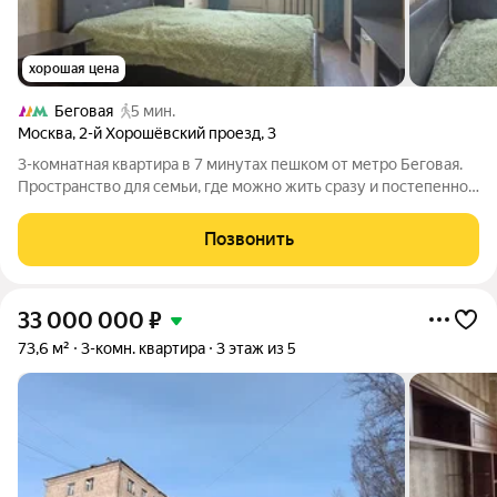
хорошая цена
Беговая
5 мин.
Москва
,
2-й Хорошёвский проезд
,
3
3-комнатная квартира в 7 минутах пешком от метро Беговая.
Пространство для семьи, где можно жить сразу и постепенно
создать интерьер своей мечты. Если вы ищете квартиру в
районе с развитой инфраструктурой, удобной транспортной
Позвонить
доступностью и хотите
33 000 000
₽
73,6 м²
3-комн. квартира
3 этаж из 5