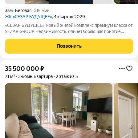
Беговая
15 мин.
ЖК «СЕЗАР БУДУЩЕЕ»
, 4 квартал 2029
«СЕЗАР БУДУЩЕЕ»: новый жилой комплекс премиум класса от
SEZAR GROUP Недвижимость, олицетворяющая понятие
особой ценности и архитектурного совершенства. «СЕЗАР
БУДУЩЕЕ» ультрасовременный жилой комплекс премиум-
Позвонить
класса, формирующий новый архитектурный
35 500 000
₽
71 м²
3-комн. квартира
2 этаж из 5