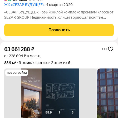
ЖК «СЕЗАР БУДУЩЕЕ»
, 4 квартал 2029
«СЕЗАР БУДУЩЕЕ»: новый жилой комплекс премиум класса от
SEZAR GROUP Недвижимость, олицетворяющая понятие
особой ценности и архитектурного совершенства. «СЕЗАР
БУДУЩЕЕ» ультрасовременный жилой комплекс премиум-
Позвонить
класса, формирующий новый архитектурный
63 661 288
₽
от 228 694 ₽ в месяц
88,9 м²
3-комн. квартира
2 этаж из 6
новостройка