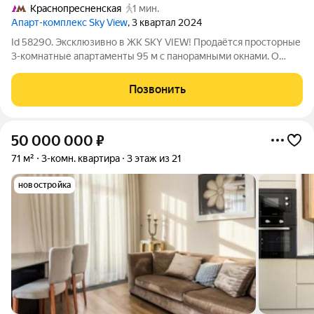
Краснопресненская
1 мин.
Апарт-комплекс Sky View
, 3 квартал 2024
Id 58290. Эксклюзивно в ЖК SKY VIEW! Продаётся просторные
3-комнатные апартаменты 95 м с панорамными окнами. О
КОМПЛЕКСЕ: SKY VIEW знаковый комплекс от известного
девелопера, визитная карточка современной Москвы. Это
Позвонить
город в городе с собственной
50 000 000
₽
71 м²
3-комн. квартира
3 этаж из 21
новостройка