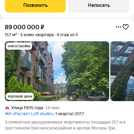
панорамному остеклению и высоким
Позвонить
Написать
89 000 000
₽
157 м²
3-комн. квартира
4 этаж из 5
новостройка
хорошая цена
Улица 1905 года
6 мин.
ЖК «Рассвет Loft studio»
, 1 квартал 2017
3-комнатные двухуровневые апартаменты площадью 157 м в
престижном Пресненском районе в центре Москвы Три