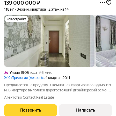
139 000 000
₽
118 м²
3-комн. квартира
2 этаж из 14
новостройка
Улица 1905 года
6 мин.
ЖК «Трилогия (Vesper)»
, 4 квартал 2011
Предлагается на продажу 3-комнатная квартира площадью 118
м. В квартире выполнен дорогостоящий дизайнерский ремонт
с использованием итальянской мебели и декора, бытовая
Агентство Contact Real Estate
техника ведущих производителей (Германия, Австрия).
Квартира расположена на 2
Позвонить
Написать