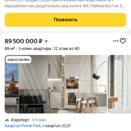
Id 64920. Продается уютная 4-комнатные апартаменты с
евроремонтом, раздельным санузлом в ЖК Лайнер Восток. Её
можно посмотреть когда Вам удобно. Квартира оборудована
кухонным гарнитуром, мебелью и бытовой техникой. Есть
Позвонить
премиальный холодильник,
89 500 000
₽
89 м²
3-комн. квартира
12 этаж из 40
новостройка
Аэропорт
11 мин.
Квартал Prime Park
, 1 квартал 2021