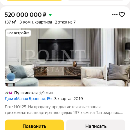
520 000 000
₽
137 м²
3-комн. квартира
2 этаж из 7
новостройка
Пушкинская
9 мин.
Дом «Малая Бронная, 15»
, 3 квартал 2019
Лот: 110125. На продажу предлагается изысканная
трехкомнатная квартира площадью 137 кв.м. на Патриарших.
Функциональная планировка: кухня-гостиная, две спальни с
гардеробными и санузлами, гардеробная, гостевой санузел,
Позвонить
Написать