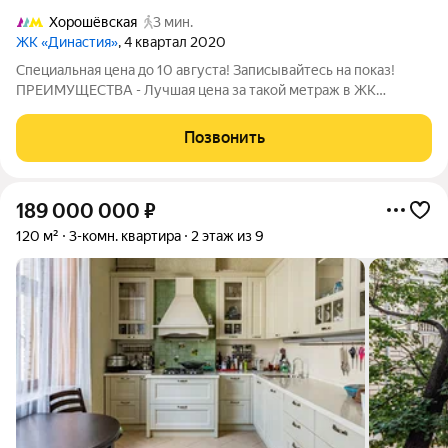
Хорошёвская
3 мин.
ЖК «Династия»
, 4 квартал 2020
Специальная цена до 10 августа! Записывайтесь на показ!
ПРЕИМУЩЕСТВА - Лучшая цена за такой метраж в ЖК
«Династия» - Организованные системы хранения, плюс
постирочная - Просторная площадь комнат позволяет
Позвонить
выполнить зонирование по своему вкусу -
189 000 000
₽
120 м²
3-комн. квартира
2 этаж из 9