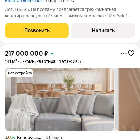
Квартал «Redside»
, 4 квартал 2017
Лот: 116326. На продажу предлагается трехкомнатная
квартира, площадью 73 кв.м., в жилом комплексе "Red Side".
Планировка: кухня-гостиная, две спальни, гардеробная,
совмещенный санузел, прихожая. Высота потолков - 3,3 м. Из
Позвонить
Написать
панорамных окон открываются
217 000 000
₽
141 м²
3-комн. квартира
4 этаж из 5
новостройка
Белорусская
12 мин.