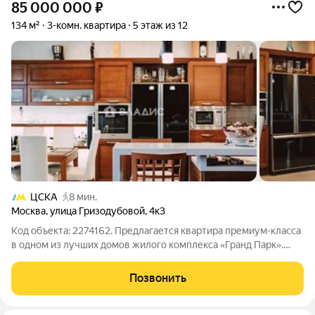
85 000 000
₽
134 м²
3-комн. квартира
5 этаж из 12
ЦСКА
8 мин.
Москва
,
улица Гризодубовой
,
4к3
Код объекта: 2274162. Предлагается квартира премиум-класса
в одном из лучших домов жилого комплекса «Гранд Парк».
Общая площадь квартиры 134 м, дополнительно две лоджии
общей площадью 9 м. Квартира расположена на 5 этаже 12-
Позвонить
этажного дома. Высота