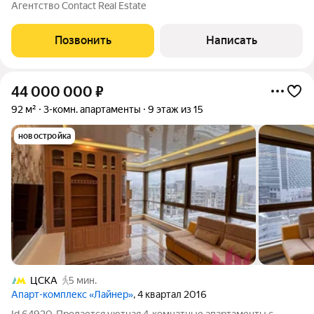
просторных этажа с панорамными окнами, мансарда, веранда и
Агентство Contact Real Estate
приватное патио почувствуйте премиальный комфорт
загородной жизни в центре Москвы!
Позвонить
Написать
44 000 000
₽
92 м²
3-комн. апартаменты
9 этаж из 15
новостройка
ЦСКА
5 мин.
Апарт-комплекс «Лайнер»
, 4 квартал 2016