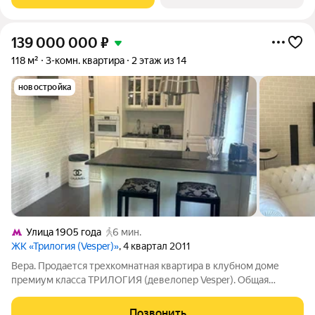
постирочная, прихожая. Высота
139 000 000
₽
118 м²
3-комн. квартира
2 этаж из 14
новостройка
Улица 1905 года
6 мин.
ЖК «Трилогия (Vesper)»
, 4 квартал 2011
Вера. Продается трехкомнатная квартира в клубном доме
премиум класса ТРИЛОГИЯ (девелопер Vesper). Общая
площадь квартиры составляет 117,5 кв. м; просторная кухня-
гостиная 56,1 кв.м., две спальни: 13,2 кв.м. и 19,3 кв.м., два
Позвонить