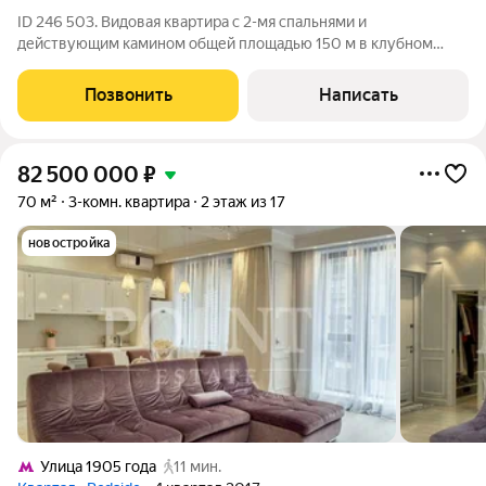
ID 246 503. Видовая квартира с 2-мя спальнями и
действующим камином общей площадью 150 м в клубном
доме «Агаларов Хаус». Светлая квартира с потолками 3 метра,
большим количеством окон, эркерами и балконом
Позвонить
Написать
расположена на 3-м этаже. Выполнена отделка
82 500 000
₽
70 м²
3-комн. квартира
2 этаж из 17
новостройка
Улица 1905 года
11 мин.