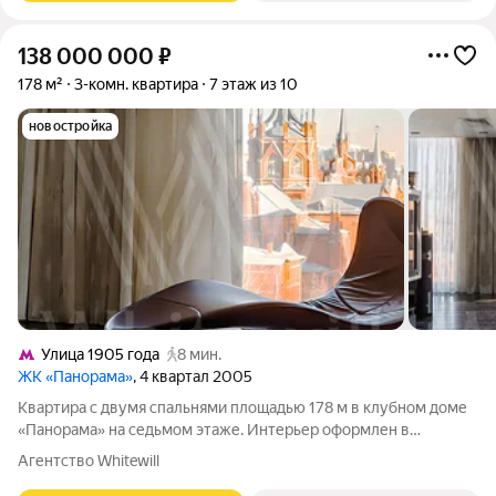
138 000 000
₽
178 м²
3-комн. квартира
7 этаж из 10
новостройка
Улица 1905 года
8 мин.
ЖК «Панорама»
, 4 квартал 2005
Квартира с двумя спальнями площадью 178 м в клубном доме
«Панорама» на седьмом этаже. Интерьер оформлен в
эклектичном стиле по авторскому дизайн-проекту. В отделке
Агентство Whitewill
использованы натуральные материалы. Благодаря