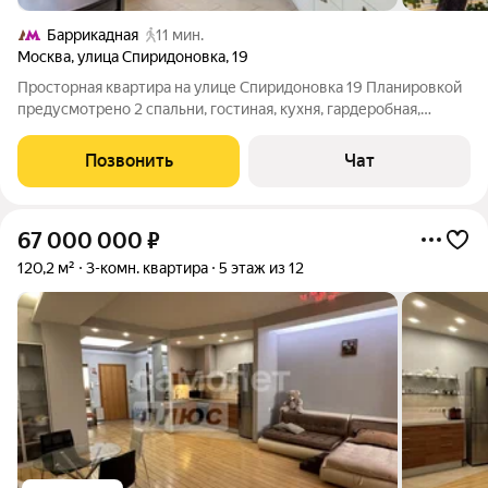
Баррикадная
11 мин.
Москва
,
улица Спиридоновка
,
19
Просторная квартира на улице Спиридоновка 19 Планировкой
предусмотрено 2 спальни, гостиная, кухня, гардеробная,
большой балкон 8м2, гостевой и хозяйский сан.узел. Окна
спален выходят в тихий и зеленый двор. Стеклопакеты
Позвонить
Чат
качественные, были привезены
67 000 000
₽
120,2 м²
3-комн. квартира
5 этаж из 12