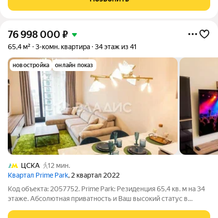
санузла: 3, 5 кв. м.
76 998 000
₽
65,4 м²
3-комн. квартира
34 этаж из 41
новостройка
онлайн показ
ЦСКА
12 мин.
Квартал Prime Park
, 2 квартал 2022
Код объекта: 2057752. Prime Park: Резиденция 65,4 кв. м на 34
этаже. Абсолютная приватность и Ваш высокий статус в
центре столицы! Исключительный лот для тех, кто не ищет