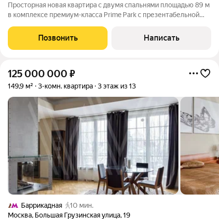
Просторная новая квартира с двумя спальнями площадью 89 м
в комплексе премиум-класса Prime Park с презентабельной
входной группой от британского бюро Dyer. Угловая квартира
расположена на двенадцатом этаже в корпусе R5. Выполнен
Позвонить
Написать
современный ремонт.
125 000 000
₽
149,9 м²
3-комн. квартира
3 этаж из 13
Баррикадная
10 мин.
Москва
,
Большая Грузинская улица
,
19