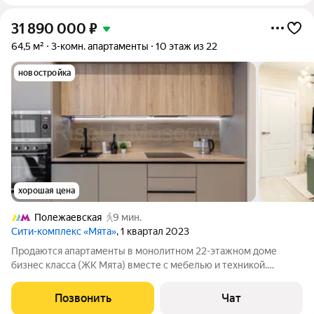
31 890 000
₽
64,5 м²
3-комн. апартаменты
10 этаж из 22
новостройка
хорошая цена
Полежаевская
9 мин.
Сити-комплекс «Мята»
, 1 квартал 2023
Продаются апартаменты в монолитном 22-этажном доме
бизнес класса (ЖК Мята) вместе с мебелью и техникой.
Высокий этаж с прекрасными видами на Москва- Сити.
Апартаменты имеют удачную планировку: просторная кухня-
Позвонить
Чат
гостиная, мастер-спальня со своим