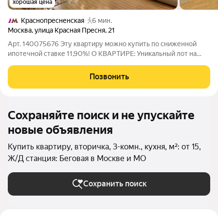
хорошая цена
Краснопресненская
6 мин.
Москва
,
улица Красная Пресня
,
21
Арт. 140075676 Эту квартиру можно купить по сниженной
ипотечной ставке 11,90%! О КВАРТИРЕ: Уникальный лот на
ПРЕСНЕ, в 3 МИНУТАХ пешком от метро
«Краснопресненская»! Функциональная мастер-спальня со
Позвонить
своим санузлом, шикарным джакузи и выходом на
Сохраняйте поиск и не упускайте
новые объявления
Купить квартиру, вторичка, 3-комн., кухня, м²: от 15,
Ж/Д станция: Беговая в Москве и МО
Сохранить поиск