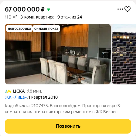
67 000 000
₽
110 м²
3-комн. квартира
9 этаж из 24
новостройка
онлайн показ
ЦСКА
8 мин.
ЖК «Лица»
, 1 квартал 2018
Код объекта: 2107475. Ваш новый дом: Просторная евро 3-
комнатная квартира с авторским ремонтом в ЖК Бизнес
класса, Хорошевском районе! Добро пожаловать в квартиру,
где каждая деталь создана для комфортной жизни! Это не
Позвонить
просто квадратные метры, а