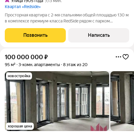
Улица 1905 года
13 мин.
Квартал «Redside»
Просторная квартира с 2-мя спальнями общей площадью 130 м
в комплексе премиум-класса RedSide рядом с парком
«Красногвардейские пруды». Выполнена премиальная отделка
в современном стиле с использованием натуральных
Позвонить
Написать
материалов, потолки украшены
100 000 000
₽
95 м²
3-комн. апартаменты
8 этаж из 20
новостройка
хорошая цена