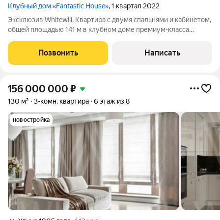
Клубный дом «Fantastic House»
, 1 квартал 2022
Эксклюзив Whitewill. Квартира с двумя спальнями и кабинетом,
общей площадью 141 м в клубном доме премиум-класса
Fantastic House на четвертом этаже. Выполнена дизайнерская
отделка в современном стиле. Квартира укомплектована
Позвонить
Написать
встроенной бытовой
156 000 000
₽
130 м²
3-комн. квартира
6 этаж из 8
новостройка