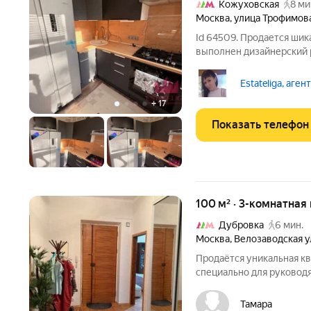
Кожуховская
8 ми
Москва
,
улица Трофимов
Id 64509. Продается шик
выполнен дизайнерский 
и дорогостоящих матери
комнаты, кухня и раздел
Estateliga, аген
останутся
+
17
Показать телефон
100 м² · 3-комнатная
Дубровка
6 мин.
Москва
,
Велозаводская у
Продаётся уникальная кв
специально для руководя
директоров, ведущих ин
Квартира светлая и очен
Тамара