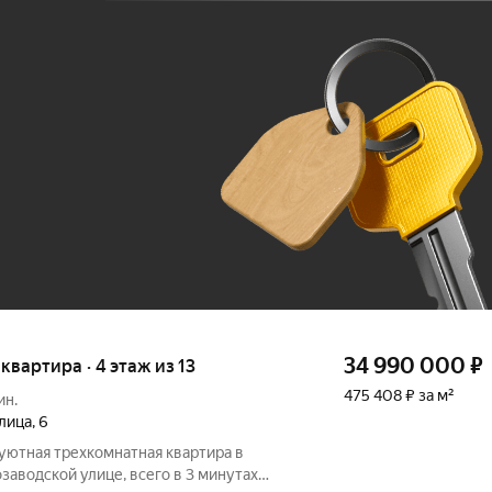
Ж
До 100 тыс. ₽
34 990 000
₽
 квартира · 4 этаж из 13
475 408 ₽ за м²
ин.
лица
,
6
уютная трехкомнатная квартира в
заводской улице, всего в 3 минутах