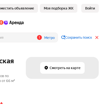
зместить объявление
Моя подборка ЖК
Войти
1
Сохранить поиск
Метро
ская
Смотреть на карте
ков по
 от 66 м²