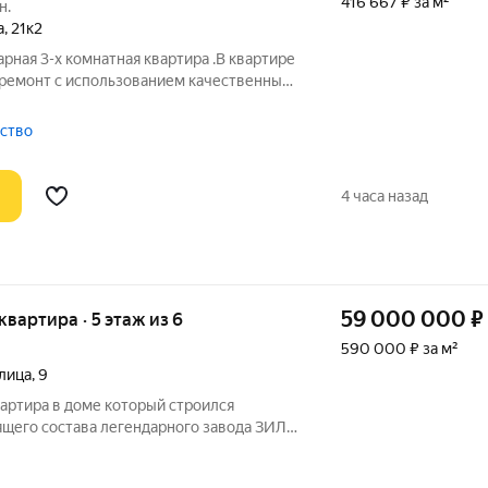
416 667 ₽ за м²
н.
а
,
21к2
арная 3-х комнатная квартира .В квартире
ремонт с использованием качественных
алов. В квартире три изолированные
ьный санузел. Вся мебель и техника
тство
4 часа назад
59 000 000
₽
 квартира · 5 этаж из 6
590 000 ₽ за м²
лица
,
9
артира в доме который строился
щего состава легендарного завода ЗИЛ:
женеров и специалистов предприятия.
ь просторная. Окна выходят сразу на три