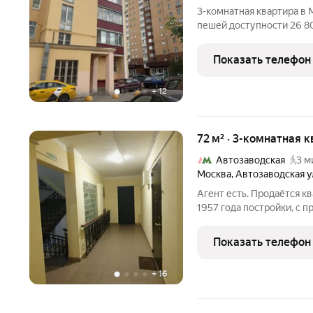
3-комнатная квартира в Москве 71,6 м кирпичны
пешей доступности 26 800 000 Москва, ул. 7-я Кож
корп. 2 Торг обсуждается после просмотра. Эта квартира станет
отличным выбором для те
Показать телефон
+
12
72 м² · 3-комнатная к
Автозаводская
3 м
Москва
,
Автозаводская у
Агент есть. Продаётся к
1957 года постройки, с 
холлом, с консьержкой, 
лифтов. Два пассажирски
Показать телефон
Толстые
+
16