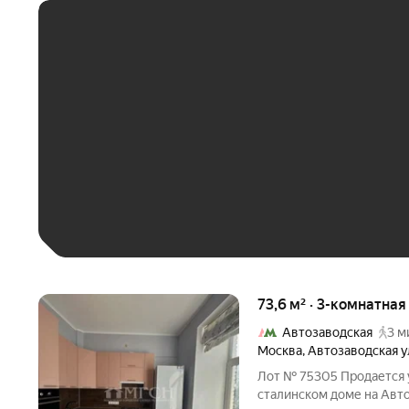
ЕЖЕМЕСЯЧНЫЙ ПЛАТЁ
До 30 тыс. ₽
До 50 тыс. ₽
До 70 тыс. ₽
Больше 100 тыс. ₽
73,6 м² · 3-комнатная
Автозаводская
3 м
Москва
,
Автозаводская у
Лот № 75305 Продается 
сталинском доме на Авто