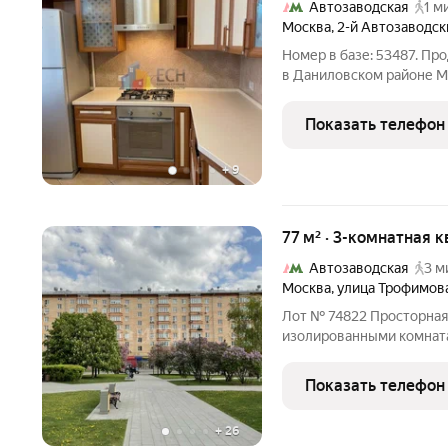
Автозаводская
1 м
Москва
,
2-й Автозаводск
Номер в базе: 53487. Пр
в Даниловском районе Москвы отличный выбор
которая хочет жить в и
комфортом!Продуманная планировка мак
Показать телефон
площадь квартиры 86,8
+
9
77 м² · 3-комнатная к
Автозаводская
3 м
Москва
,
улица Трофимов
Лот № 74822 Просторная 
изолированными комнатам
Перепланировок в кварти
необходимости, планиров
Показать телефон
квартиры нет несущих ст
+
26