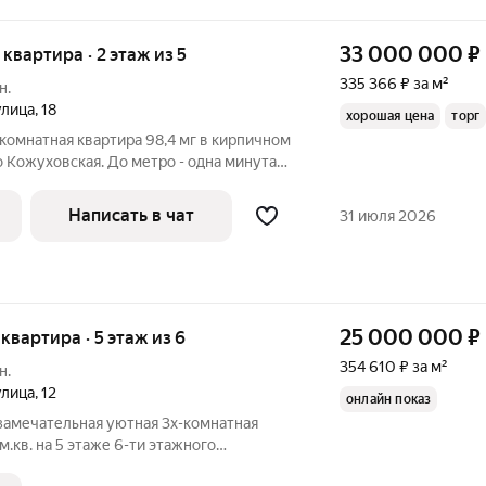
33 000 000
₽
я квартира · 2 этаж из 5
335 366 ₽ за м²
н.
улица
,
18
хорошая цена
торг
комнатная квартира 98,4 мг в кирпичном
 Кожуховская. До метро - одна минута
стью обновлена: выполнен капитальный
чистовой отделки, заменены Инженерные
Написать в чат
31 июля 2026
25 000 000
₽
 квартира · 5 этаж из 6
354 610 ₽ за м²
н.
улица
,
12
онлайн показ
замечательная уютная 3х-комнатная
.кв. на 5 этаже 6-ти этажного
да постройки. Все комнаты раздельные