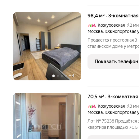
98,4 м² · 3-комнатна
Кожуховская
2 ми
Москва
,
Южнопортовая 
Продается просторная 3-
сталинском доме у метро
пешком. Квартира полно
ремонт от черновой до 
Показать телефон
+
4
70,5 м² · 3-комнатная
Кожуховская
3 ми
Москва
,
Южнопортовая 
Лот № 75238 Продаётся 
квартира площадью 70.5 м
кирпичного дома 1959 го