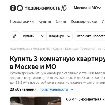
Москва и МО
Новостройки
Купить
Снять
Коммерческая
И
Купить
Квартиру
Вторичка, новост
Недвижимость в Москве и МО
Купить
Квартира
Трехкомнатные
Купить 3-комнатную квартиру
в Москве и МО
Купить трехкомнатную квартиру в сталинке у станции Автоза
продаже квартир по цене от 25 000 000 ₽ до 73 000 000 ₽
до 136,5 м² в новостройках и вторичном жилье — фото, плани
23 объявления:
по актуальности
66 м² · 3-комнатная 