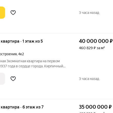
3 часа назад
40 000 000
₽
 квартира · 1 этаж из 5
460 829 ₽ за м²
остроения
,
4к2
тная 3комнатная квартира на первом
1937 года в сердце города. Кирпичный
: тепло зимой, прохладно летом,
 Рядом наземная парковка. До метро
3 часа назад
35 000 000
₽
я квартира · 6 этаж из 7