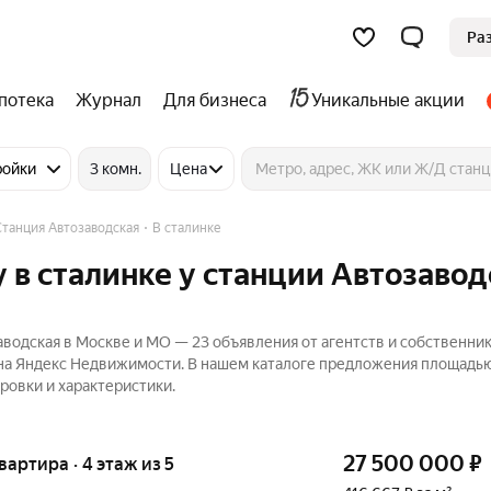
Ра
потека
Журнал
Для бизнеса
Уникальные акции
ройки
3 комн.
Цена
Станция Автозаводская
В сталинке
 в сталинке у станции Автозавод
водская в Москве и МО — 23 объявления от агентств и собственни
 на Яндекс Недвижимости. В нашем каталоге предложения площадью
ровки и характеристики.
27 500 000
₽
квартира · 4 этаж из 5