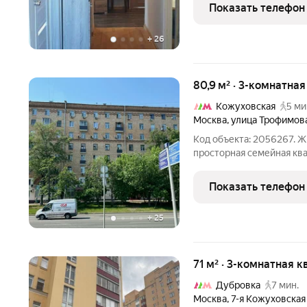
(18+18+14 м.кв.), прост
Показать телефон
на три стороны
+
26
80,9 м² · 3-комнатна
Кожуховская
5 ми
Москва
,
улица Трофимов
Код объекта: 2056267. Ж
просторная семейная ква
утро с чашкой кофе на п
река, а напротив растут
Показать телефон
«Москва-Сити
+
25
71 м² · 3-комнатная к
Дубровка
7 мин.
Москва
,
7-я Кожуховская