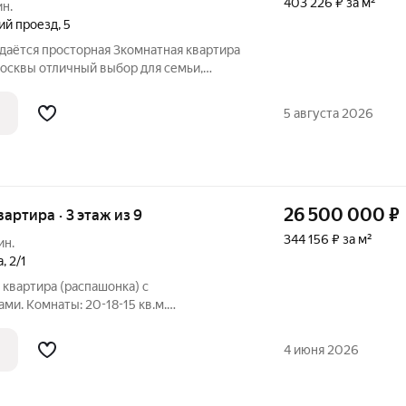
403 226 ₽ за м²
ин.
ий проезд
,
5
одаётся просторная 3комнатная квартира
 для семьи,
сторическом доме с современным
симум удобства.Общая
5 августа 2026
26 500 000
₽
вартира · 3 этаж из 9
344 156 ₽ за м²
ин.
а
,
2/1
квартира (распашонка) с
и. Комнаты: 20-18-15 кв.м.
ре нет. В тоже время, при
ку можно изменить, т.к. внутри
4 июня 2026
ен. Кухонная плита газовая.