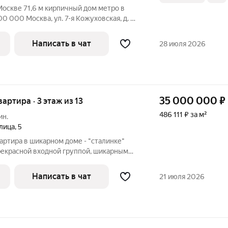
й дом метро в
уховская, д. 4,
х, кто хочет жить в районе с уже
Написать в чат
28 июля 2026
35 000 000
₽
вартира · 3 этаж из 13
486 111 ₽ за м²
ин.
лица
,
5
вартира в шикарном доме - "сталинке"
прекрасной входной группой, шикарным
с "башенками" на крыше. Без ступеней до
х лифта и два лестничных марша.
Написать в чат
21 июля 2026