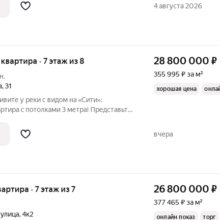
орный балкон. Благодаря окнам, выходящим
4 августа 2026
28 800 000
₽
я квартира · 7 этаж из 8
355 995 ₽ за м²
н.
а
,
31
хорошая цена
онла
ивите у реки с видом на «Сити»:
ртира с потолками 3 метра! Представьте
анорамном балконе: внизу течет Москва-
 небоскребы нового делового центра
вчера
26 800 000
₽
вартира · 7 этаж из 7
377 465 ₽ за м²
 улица
,
4к2
онлайн показ
торг