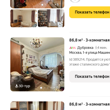
стороны: на
+
5
Показать телефон
86,8 м² · 3-комнатная
Дубровка
4 мин.
Москва
,
1-я улица Машин
Id 389214. Продаётся ую
этаже сталинского дома 
дом в хорошем состоянии
отличная звукоизоляция.
Показать телефон
«Дубровка» 8 минут
3D-тур
+
15
86,8 м² · 3-комнатна