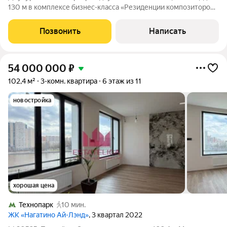
130 м в комплексе бизнес-класса «Резиденции композиторов»
в двух минутах ходьбы от Павелецкой набережной. Квартира с
дизайнерской отделкой в современном стиле расположена на
Позвонить
Написать
третьем этаже.
54 000 000
₽
102,4 м²
3-комн. квартира
6 этаж из 11
новостройка
хорошая цена
Технопарк
10 мин.
ЖК «Нагатино Ай-Лэнд»
, 3 квартал 2022