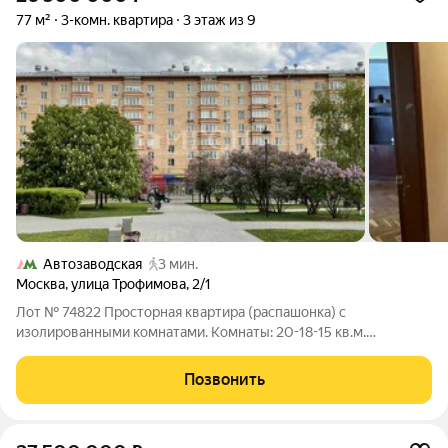
77 м²
3-комн. квартира
3 этаж из 9
Автозаводская
3 мин.
Москва
,
улица Трофимова
,
2/1
Лот № 74822 Просторная квартира (распашонка) с
изолированными комнатами. Комнаты: 20-18-15 кв.м.
Перепланировок в квартире нет. В тоже время, при
необходимости, планировку можно изменить, т.к. внутри
Позвонить
квартиры нет несущих стен. Кухонная плита газовая.