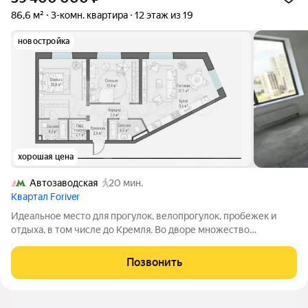
86,6 м²
3-комн. квартира
12 этаж из 19
новостройка
хорошая цена
Автозаводская
20 мин.
Квартал Foriver
Идеальное место для прогулок, велопрогулок, пробежек и
отдыха, в том числе до Кремля. Во дворе множество
идеальных зон для отдыха, собственный песчаный пляж,
деревянные шезлонги, конструкции, перголы. Ухоженный
Позвонить
двор с ландшафтным дизайном. Обилие