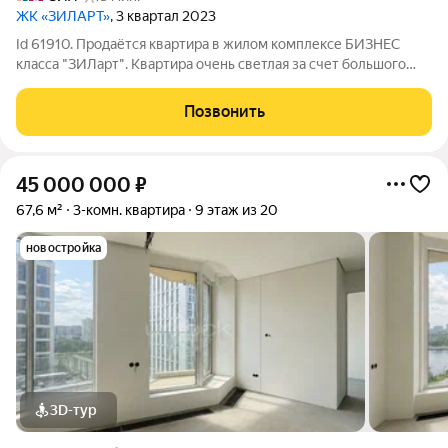
ЖК «ЗИЛАРТ»
, 3 квартал 2023
Id 61910. Продаётся квартира в жилом комплексе БИЗНЕС
класса "ЗИЛарт". Квартира очень светлая за счет большого
количество окон и высоты этажа! Окна выходят на 3 стороны
света! Квартира без отделки, что позволяет Вам свободно
Позвонить
воплотить собственные
45 000 000
₽
67,6 м²
3-комн. квартира
9 этаж из 20
новостройка
3D-тур