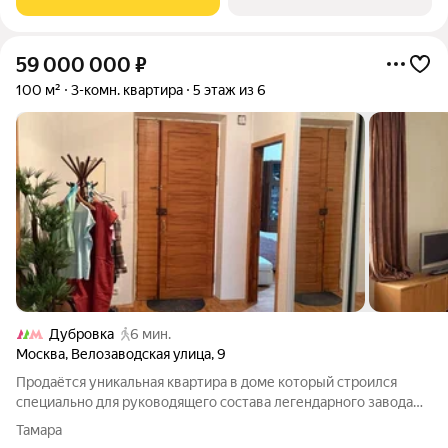
59 000 000
₽
100 м²
3-комн. квартира
5 этаж из 6
Дубровка
6 мин.
Москва
,
Велозаводская улица
,
9
Продаётся уникальная квартира в доме который строился
специально для руководящего состава легендарного завода
ЗИЛ: директоров, ведущих инженеров и специалистов
Тамара
предприятия. Квартира светлая и очень просторная. Окна