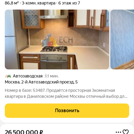
86,8 м²
3-комн. квартира
6 этаж из 7
Автозаводская
1 мин.
Москва
,
2-й Автозаводский проезд
,
5
Номер в базе: 53487. Продаётся просторная 3комнатная
квартира в Даниловском районе Москвы отличный выбор для
семьи, которая хочет жить в историческом доме с
современным комфортом!Продуманная планировка максимум
Позвонить
удобства.Общая площадь квартиры 86,8
26 500 000
₽