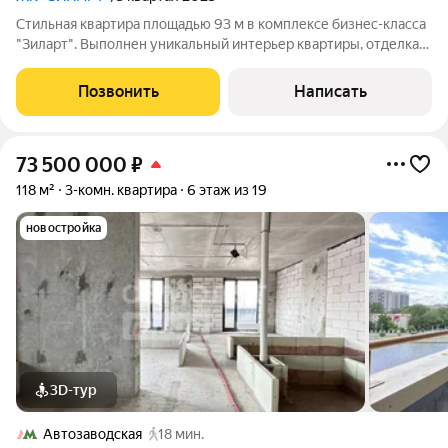
Стильная квартира площадью 93 м в комплексе бизнес-класса
"Зиларт". Выполнен уникальный интерьер квартиры, отделка
стен шпоном ценных пород дерева с сочетанием оникса, меди
и латуни; на полу паркетная доска; вся мебель гармонично
Позвонить
Написать
сочетается между
73 500 000
₽
118 м²
3-комн. квартира
6 этаж из 19
новостройка
3D-тур
Автозаводская
18 мин.