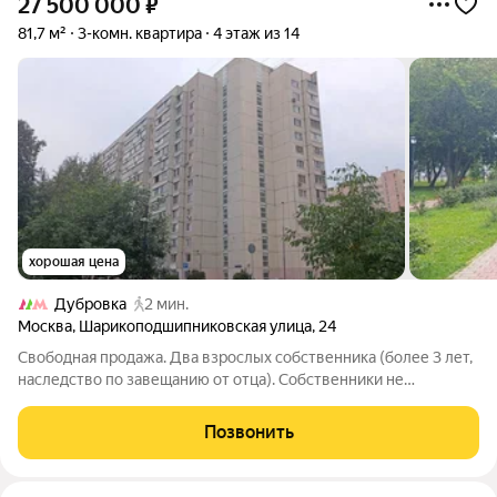
27 500 000
₽
81,7 м²
3-комн. квартира
4 этаж из 14
хорошая цена
Дубровка
2 мин.
Москва
,
Шарикоподшипниковская улица
,
24
Свободная продажа. Два взрослых собственника (более 3 лет,
наследство по завещанию от отца). Собственники не
возрастные. Полная стоимость в договоре. Квартира без
обременений и перепланировок. Быстрый выход на сделку.
Позвонить
Общая площадь с лоджией: 81,5