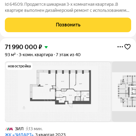
Id 64509. Продается шикарная 3-х комнатная квартира .В
квартире выполнен дизайнерский ремонт с использованием
качественных и дорогостоящих материалов. В квартире три
изолированные комнаты, кухня и раздельный санузел. Вся
Позвонить
мебель и техника останутся
71 990 000
₽
93 м²
3-комн. квартира
7 этаж из 40
новостройка
ЗИЛ
13 мин.
ЖК «ЗИЛАРТ»
, 3 квартал 2023