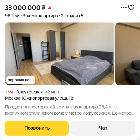
33 000 000
₽
98,4 м²
3-комн. квартира
2 этаж из 5
хорошая цена
Кожуховская
2 мин.
Москва
,
Южнопортовая улица
,
18
Продается просторная 3-комнатная квартира 98,4 мг в
кирпичном сталинском доме у метро Кожуховская. До метро -
одна минута пешком. Квартира полностью обновлена:
выполнен капитальный ремонт от черновой до чистовой
Позвонить
Чат
отделки, заменены Инженерные