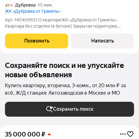
Дубровка
5 мин.
ЖК «Дубровка от Гранель»
Арт. 140409931 О квартиреЖК «Дубровка от Гранель».
Квартира без отделки (в бетоне) Закрытая территория.
Подземный паркинг. Современные входные группы.
Благоустроенный двор с детскими и спортивными
Позвонить
Написать
площадками. ТранспортМетро Дубровка 5 минут пешком.
Сохраняйте поиск и не упускайте
новые объявления
Купить квартиру, вторичка, 3-комн., от 20 млн ₽ за
всё, Ж/Д станция: Автозаводская в Москве и МО
Сохранить поиск
35 000 000
₽