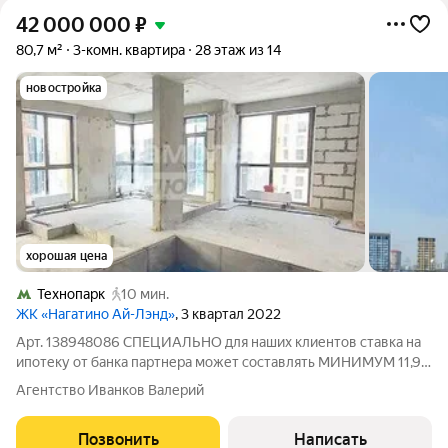
42 000 000
₽
80,7 м²
3-комн. квартира
28 этаж из 14
новостройка
хорошая цена
Технопарк
10 мин.
ЖК «Нагатино Ай-Лэнд»
, 3 квартал 2022
Арт. 138948086 СПЕЦИАЛЬНО для наших клиентов ставка на
ипотеку от банка партнера может составлять МИНИМУМ 11,9
%! В Жилом Комплексе «Нагатино Ай-Лэнд» дом бизнес класса
Агентство Иванков Валерий
продаётся евро 4-к квартира ! О Квартире: -общей площадью
80,7 кв.м., -на 28-м
Позвонить
Написать