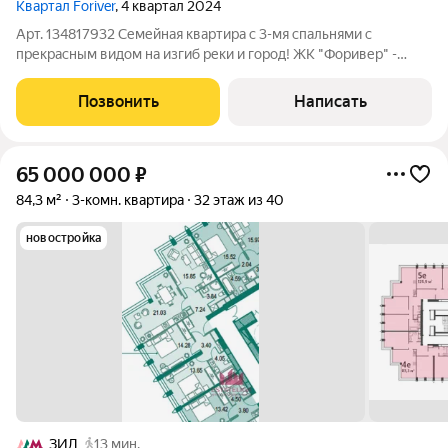
Квартал Foriver
, 4 квартал 2024
Арт. 134817932 Семейная квартира с 3-мя спальнями с
прекрасным видом на изгиб реки и город! ЖК "Форивер" -
премиальный проект с большим потенциалом роста цены.
Рядом реконструируется Симоновская набережная,
Позвонить
Написать
отстраивается новый стадион Торпедо,
65 000 000
₽
84,3 м²
3-комн. квартира
32 этаж из 40
новостройка
ЗИЛ
13 мин.