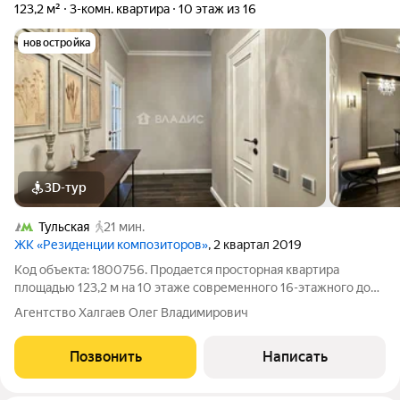
123,2 м²
3-комн. квартира
10 этаж из 16
новостройка
3D-тур
Тульская
21 мин.
ЖК «Резиденции композиторов»
, 2 квартал 2019
Код объекта: 1800756. Продается просторная квартира
площадью 123,2 м на 10 этаже современного 16-этажного дома
бизнес-класса 2019 года постройки. Высокие потолки (3 м) и
Агентство Халгаев Олег Владимирович
большие окна создают ощущение простора и наполненности
светом. Функциональная
Позвонить
Написать