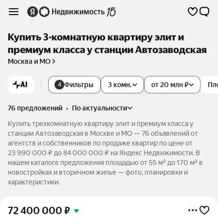
Купить 3-комнатную квартиру элит и
премиум класса у станции Автозаводская
Москва и МО
AI
Фильтры
3 комн.
от 20 млн ₽
Пл
4
76 предложений
•
по актуальности
Купить трехкомнатную квартиру элит и премиум класса у
станции Автозаводская в Москве и МО — 76 объявлений от
агентств и собственников по продаже квартир по цене от
23 990 000 ₽ до 84 000 000 ₽ на Яндекс Недвижимости. В
нашем каталоге предложения площадью от 55 м² до 170 м² в
новостройках и вторичном жилье — фото, планировки и
характеристики.
72 400 000
₽