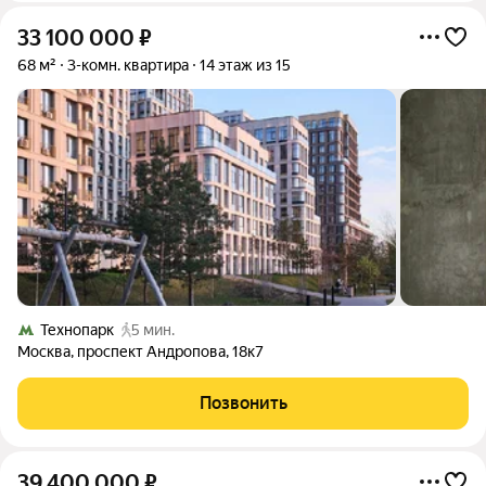
33 100 000
₽
68 м²
3-комн. квартира
14 этаж из 15
Технопарк
5 мин.
Москва
,
проспект Андропова
,
18к7
Позвонить
39 400 000
₽