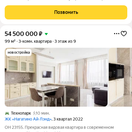
метрах от воды, в 5 минутах от метро. В инфраструктуре
жилого комплекса: школа, детский сад, 15 детских площадок,
Позвонить
променад,
54 500 000
₽
99 м²
3-комн. квартира
3 этаж из 9
новостройка
Технопарк
10 мин.
ЖК «Нагатино Ай-Лэнд»
, 3 квартал 2022
ОН 23155. Прекрасная видовая квартира в современном