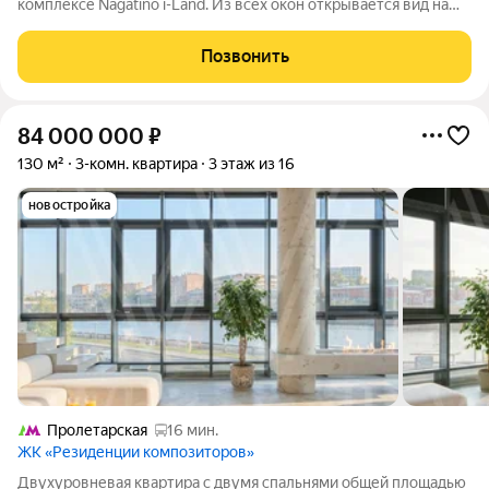
комплексе Nagatino i-Land. Из всех окон открывается вид на
воду. В квартире выполнен качественный ремонт в светлых
тонах. Пространство рационально спланировано: кухня-
Позвонить
столовая, 2 спальни, кабинет, 2
84 000 000
₽
130 м²
3-комн. квартира
3 этаж из 16
новостройка
Пролетарская
16 мин.
ЖК «Резиденции композиторов»
Двухуровневая квартира с двумя спальнями общей площадью