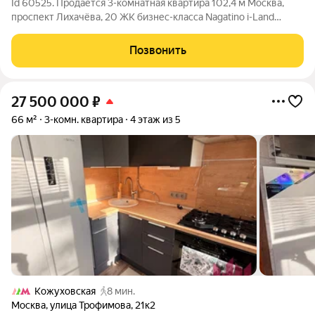
Id 60525. Продаётся 3-комнатная квартира 102,4 м Москва,
проспект Лихачёва, 20 ЖК бизнес-класса Nagatino i-Land
Технопарк 13 мин. пешком Коломенская 15 мин. пешком ЗИЛ 16
мин. пешком О квартире Просторная 3-комнатная квартира в
Позвонить
современном
27 500 000
₽
66 м²
3-комн. квартира
4 этаж из 5
Кожуховская
8 мин.
Москва
,
улица Трофимова
,
21к2