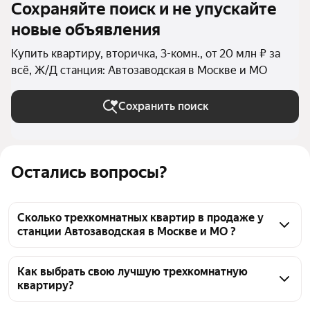
Сохраняйте поиск и не упускайте
новые объявления
Купить квартиру, вторичка, 3-комн., от 20 млн ₽ за
всё, Ж/Д станция: Автозаводская в Москве и МО
Сохранить поиск
Остались вопросы?
Сколько трехкомнатных квартир в продаже у
станции Автозаводская в Москве и МО ?
На Яндекс Недвижимости в продаже у станции 
Автозаводская в Москве и МО 76 трехкомнатных 
Как выбрать свою лучшую трехкомнатную
квартиру?
квартир, из них 10 объявлений от собственников, 
66 объявлений от агентств
Чтобы купить 3-комнатную квартиру элит и 