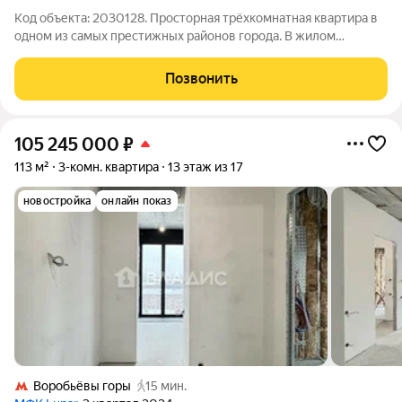
Код объекта: 2030128. Просторная трёхкомнатная квартира в
одном из самых престижных районов города. В жилом
комплексе созданы все условия для динамичной жизни как
взрослых, так и детей - наличие лобби, лаундж-зоны с
Позвонить
кофепойнтом, зоны буккроссинга,
105 245 000
₽
113 м²
3-комн. квартира
13 этаж из 17
новостройка
онлайн показ
Воробьёвы горы
15 мин.