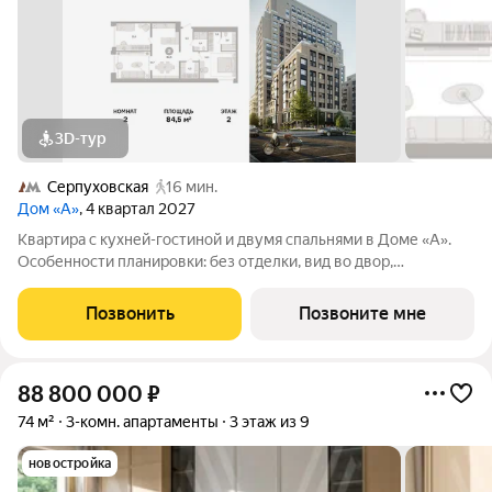
3D-тур
Серпуховская
16 мин.
Дом «А»
, 4 квартал 2027
Квартира с кухней-гостиной и двумя спальнями в Доме «А».
Особенности планировки: без отделки, вид во двор,
гардеробная, мастер-спальня, окна на две стороны,
постирочная, разнесённые спальни. Срок сдачи IV кв. 2027
Позвонить
Позвоните мне
Дом А - проект от застройщика
88 800 000
₽
74 м²
3-комн. апартаменты
3 этаж из 9
новостройка