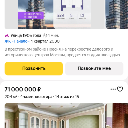
Улица 1905 года
14 мин.
ЖК «Начало»
, 1 квартал 2030
В престижном районе Пресня, на перекрестке делового и
исторического центров Москвы, продается студия площадью
35.90 кв. м без отделки. Квартира находится на 5 этаже 48-
этажного дома, в новом элитном жилом комплексе «Начало»
Позвонить
Позвоните мне
от девелопера «Донстрой».
71 000 000
₽
204 м²
4-комн. квартира
14 этаж из 15