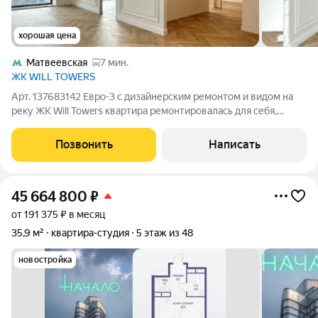
хорошая цена
Матвеевская
7 мин.
ЖК WILL TOWERS
Арт. 137683142 Евро-3 с дизайнерским ремонтом и видом на
реку ЖК Will Towers квартира ремонтировалась для себя,
имеется полный пакет дизайн проекта! продается в связи с
покупкой большей площади! Межкомнатные двери и
Позвонить
Написать
светильники возможно подобрать
45 664 800
₽
от 191 375 ₽ в месяц
35,9 м²
квартира-студия
5 этаж из 48
новостройка