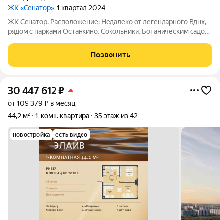
ЖК «Сенатор»
, 1 квартал 2024
ЖК Сенатор. Расположение: Недалеко от легендарного Вднх,
рядом с парками Останкино, Сокольники, Ботаническим садом.
Транспортная доступность: до метро Алексеевская 700 м, до
метро Вднх 850 м, до центра 10 минут на автомобиле.
Позвонить
Удобный прямой выезд на
30 447 612
₽
от 109 379 ₽ в месяц
44,2 м²
1-комн. квартира
35 этаж из 42
новостройка
есть видео