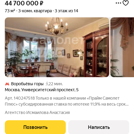
44 700 000
₽
73 м²
3-комн. квартира
3 этаж из 14
Воробьёвы горы
22 мин.
Москва
,
Университетский проспект
,
5
Арт. 140247518 Только в нашей компании «Прайм Самолет
Плюс» субсидированная ставка по ипотеке 11,9% на весь срок!
Помощь в оформлении ипотеки от квалифицированного
Агентство Исмаилова Анастасия
ипотечного брокера и полное юридическое сопровождение
сделки. Покупая квартиру с нами,
Позвонить
Написать