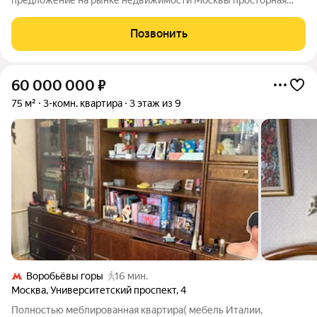
предложение на рынке недвижимости Москвы просторная
трёхкомнатная квартира в кирпичном доме по адресу
Вавилова, 6 -метро Ленинский проспект - 1 мин.пешком .
Позвонить
Квартира расположена на 4 этаже 8-этажного
60 000 000
₽
75 м²
3-комн. квартира
3 этаж из 9
Воробьёвы горы
16 мин.
Москва
,
Университетский проспект
,
4
Полностью меблированная квартира( мебель Италии,