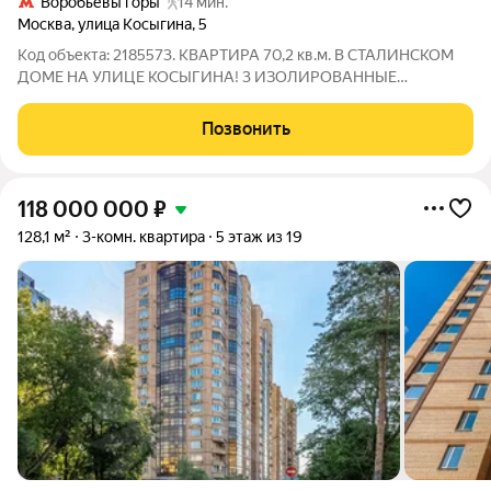
Воробьёвы горы
14 мин.
Москва
,
улица Косыгина
,
5
Код объекта: 2185573. КВАРТИРА 70,2 кв.м. В СТАЛИНСКОМ
ДОМЕ НА УЛИЦЕ КОСЫГИНА! 3 ИЗОЛИРОВАННЫЕ
КОМНАТЫ С ОКНАМИ ВО ДВОР МЕБЕЛЬ И ТЕХНИКА
ОСТАЮТСЯ ЕВРОРЕМОНТ 250м до Ленинского проспекта
Позвонить
100м до парка Воробьевы горы Дом и двор: - Кирпичный дом
по
118 000 000
₽
128,1 м²
3-комн. квартира
5 этаж из 19