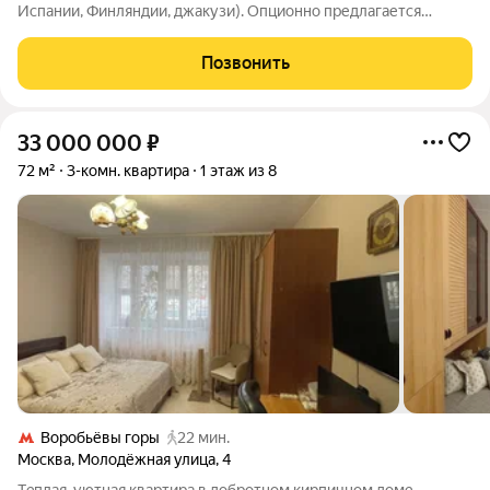
Испании, Финляндии, джакузи). Опционно предлагается
подземный гараж рядом с домом.
Позвонить
33 000 000
₽
72 м²
3-комн. квартира
1 этаж из 8
Воробьёвы горы
22 мин.
Москва
,
Молодёжная улица
,
4