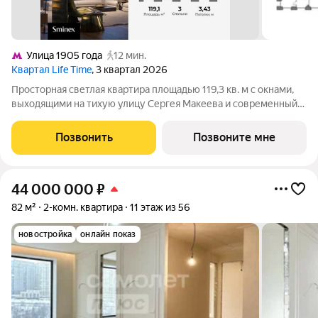
Улица 1905 года
12 мин.
Квартал Life Time
, 3 квартал 2026
Просторная светлая квартира площадью 119,3 кв. м с окнами,
выходящими на тихую улицу Сергея Макеева и современный
бизнес-центр Marr Plaza. Большое панорамное окно в с/у с
возможностью открывания настежь улучшает видовые
Позвонить
Позвоните мне
характеристики. Продуманная
44 000 000
₽
82 м²
2-комн. квартира
11 этаж из 56
новостройка
онлайн показ