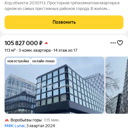
Код объекта: 2030113. Просторная трёхкомнатная квартира в
одном из самых престижных районов города. В жилом
комплексе созданы все условия для динамичной жизни как
взрослых, так и детей - наличие лобби, лаундж-зоны с
Позвонить
кофепойнтом, зоны буккроссинга,
105 827 000
₽
113 м²
3-комн. квартира
14 этаж из 17
новостройка
онлайн показ
Воробьёвы горы
15 мин.
МФК Lunar
, 3 квартал 2024