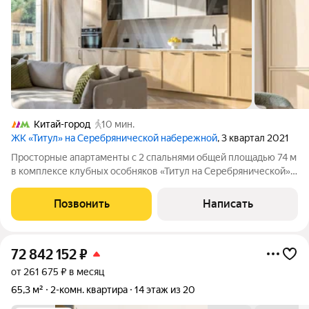
Китай-город
10 мин.
ЖК «Титул» на Серебрянической набережной
, 3 квартал 2021
Просторные апартаменты с 2 спальнями общей площадью 74 м
в комплексе клубных особняков «Титул на Серебрянической».
Угловые апартаменты с готовой отделкой расположены на 3
этаже в корпусе 1.1. Высота потолков 3,2 метра. Планировка:
Позвонить
Написать
кухня-гостиная,
72 842 152
₽
от 261 675 ₽ в месяц
65,3 м²
2-комн. квартира
14 этаж из 20