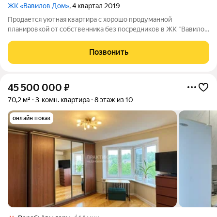
ЖК «Вавилов Дом»
, 4 квартал 2019
Продается уютная квартира с хорошо продуманной
планировкой от собственника без посредников в ЖК "Вавилов
ДОМ". ДДУ 2019 года, обременений нет, один собственник, в
квартире никто не прописан, свободная продажа. Отделка
Позвонить
сделана «для себя», выполнена
45 500 000
₽
70,2 м²
3-комн. квартира
8 этаж из 10
онлайн показ