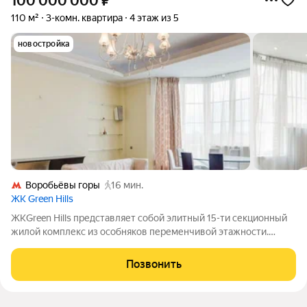
100 000 000
₽
110 м²
3-комн. квартира
4 этаж из 5
новостройка
Воробьёвы горы
16 мин.
ЖК Green Hills
ЖКGreen Hills представляет собой элитный 15-ти секционный
жилой комплекс из особняков переменчивой этажности.
Всего в домах класса люкс размещается 77 квартир.
Придомовая территория полностью благоустроена и
Позвонить
огорожена, за ней ведется круглосуточное