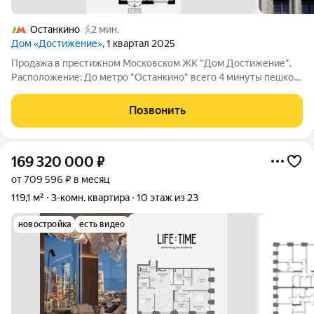
Останкино
2 мин.
Дом «Достижение»
, 1 квартал 2025
Продажа в престижном Московском ЖК "Дом Достижение".
Расположение: До метро "Останкино" всего 4 минуты пешком,
что делает передвижение по городу максимально удобным. В
пешей доступности находятся школы и детские сады. Рядом
Позвонить
также расположены
169 320 000
₽
от 709 596 ₽ в месяц
119,1 м²
3-комн. квартира
10 этаж из 23
новостройка
есть видео