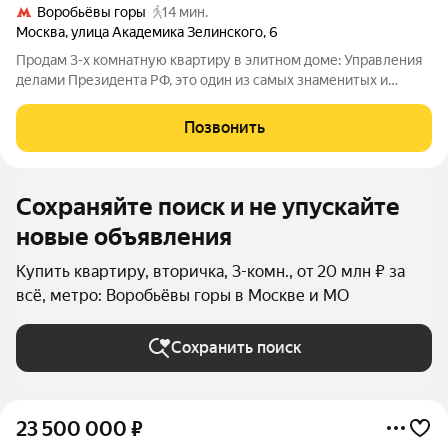
Воробьёвы горы
14 мин.
Москва
,
улица Академика Зелинского
,
6
Продам 3-х комнатную квартиру в элитном доме: Управления
делами Президента РФ, это один из самых знаменитых и
статусных домов Москвы, надежная охрана, закрытая
территория. Квартира расположена на пятом этаже, откуда
Позвонить
открывается панорамный вид на :
Сохраняйте поиск и не упускайте
новые объявления
Купить квартиру, вторичка, 3-комн., от 20 млн ₽ за
всё, метро: Воробьёвы горы в Москве и МО
Сохранить поиск
23 500 000
₽