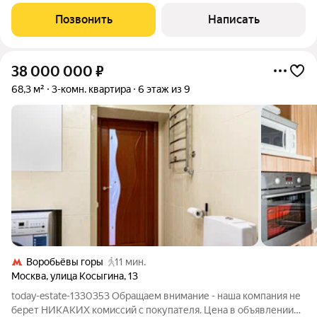
Квартира с предчистовой отделкой расположена на
двенадцатом этаже. Благодаря высоте потолков 3,2 метра и
Позвонить
Написать
панорамному остеклению пространство
38 000 000
₽
68,3 м²
3-комн. квартира
6 этаж из 9
Воробьёвы горы
11 мин.
Москва
,
улица Косыгина
,
13
today-estate-1330353 Обращаем внимание - наша компания не
берет НИКАКИХ комиссий с покупателя. Цена в объявлении