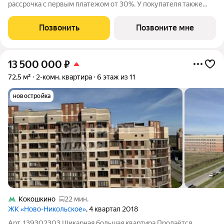
рассрочка с первым платежом от 30%. У покупателя также
есть право воспользоваться скидкой в размере 5% от полной
стоимости квартиры. - Первый платеж составляет 30% от
Позвонить
Позвоните мне
стоимости объекта и вносится при
13 500 000
₽
72,5 м²
2-комн. квартира
6 этаж из 11
новостройка
Кокошкино
22 мин.
ЖК «Ново-Никольское»
, 4 квартал 2018
Арт. 139302303 Шикарная большая квартира Продаётся