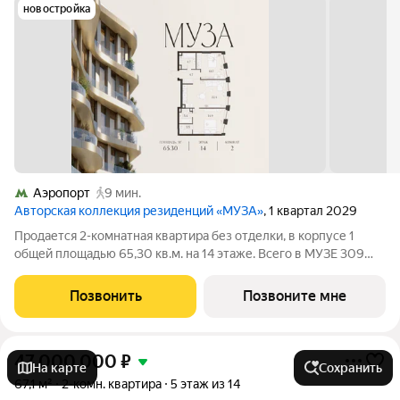
новостройка
Аэропорт
9 мин.
Авторская коллекция резиденций «МУЗА»
, 1 квартал 2029
Продается 2-комнатная квартира без отделки, в корпусе 1
общей площадью 65,30 кв.м. на 14 этаже. Всего в МУЗЕ 309
лотов площадью от 37 до 250 м, большинство с балконами и
террасами. Высота потолков от 3,5 до 4,65 м. Эксклюзивные
Позвонить
Позвоните мне
форматы: Пентхаусы
47 000 000
₽
На карте
Сохранить
67,1 м²
2-комн. квартира
5 этаж из 14