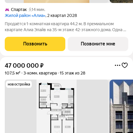
Спартак
14 мин.
Жилой район «Алиа»
, 2 квартал 2028
Продаётся 1-комнатная квартира 44.2 м. В премиальном
квартале Алиа Элайв на 35-м этаже 42-этажного дома. Одна из
самых ярких и впечатляющих частей жилого района Алиа
премиальный квартал Алиа Элайв. Это две башни LIGHTHOUSE
Позвонить
Позвоните мне
от бюро APEX на первой
47 000 000
₽
107,5 м²
3-комн. квартира
15 этаж из 28
новостройка