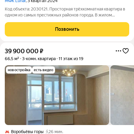
МФК Lunar
, 3 квартал 2024
Код объекта: 2030121. Просторная трёхкомнатная квартира в
одном из самых престижных районов города. В жилом
комплексе созданы все условия для динамичной жизни как
взрослых, так и детей - наличие лобби, лаундж-зоны с
Позвонить
кофепойнтом, зоны буккроссинга,
39 900 000
₽
66,5 м²
3-комн. квартира
11 этаж из 19
новостройка
есть видео
Воробьёвы горы
26 мин.