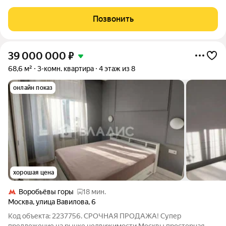
не увеличивается! ОБ ОБЪЕКТЕ: Продается 3-к квартира,
общая площадь 68,3м. Квартира находится на 6-м этаже, из
Позвонить
окон вид на Москва-Сити.
39 000 000
₽
68,6 м²
3-комн. квартира
4 этаж из 8
онлайн показ
хорошая цена
Воробьёвы горы
18 мин.
Москва
,
улица Вавилова
,
6
Код объекта: 2237756. СРОЧНАЯ ПРОДАЖА! Супер