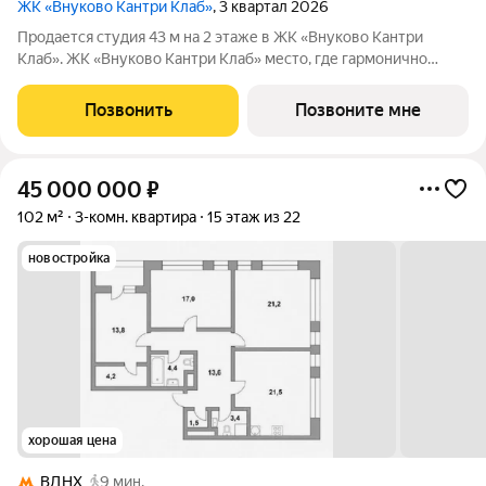
ЖК «Внуково Кантри Клаб»
, 3 квартал 2026
Продается студия 43 м на 2 этаже в ЖК «Внуково Кантри
Клаб». ЖК «Внуково Кантри Клаб» место, где гармонично
сочетаются природная идиллия и удобства современного
мегаполиса. Пространство, созданное для тех, кто ценит
Позвонить
Позвоните мне
уединение, премиальный сервис и
45 000 000
₽
102 м²
3-комн. квартира
15 этаж из 22
новостройка
хорошая цена
ВДНХ
9 мин.