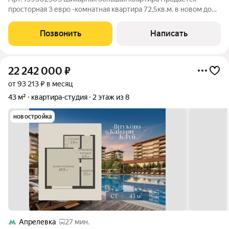
просторная 3 евро -комнатная квартира 72,5кв.м. в новом доме
О КВАРТИРЕ: Общая площадь:72,5м Жилая площадь: 38м
Площадь кухни: 11,6м Этаж:6 из 11 Высота потолков: 3м
Позвонить
Написать
Санузел: раздельный
22 242 000
₽
от 93 213 ₽ в месяц
43 м²
квартира-студия
2 этаж из 8
новостройка
Апрелевка
27 мин.