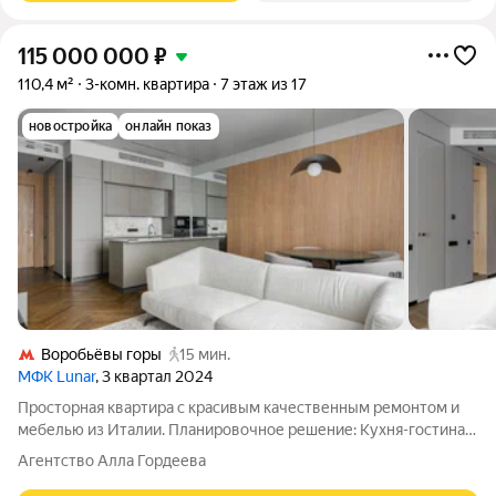
115 000 000
₽
110,4 м²
3-комн. квартира
7 этаж из 17
новостройка
онлайн показ
Воробьёвы горы
15 мин.
МФК Lunar
, 3 квартал 2024
Просторная квартира с красивым качественным ремонтом и
мебелью из Италии. Планировочное решение: Кухня-гостиная
оборудована кухонным гарнитуром итальянской фабрики
Агентство Алла Гордеева
Mesons, столешница из натурального камня, техника фирмы