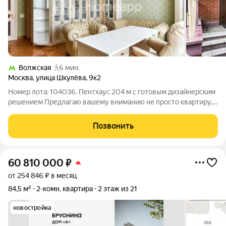
Волжская
6 мин.
Москва
,
улица Шкулёва
,
9к2
Номер лота: 104036. Пентхаус 204 м с готовым дизайнерским
решением Предлагаю вашему вниманию не просто квартиру, а
приватный двухуровневый пентхаус, где статус и комфорт
подчеркнуты каждой деталью. Это готовое решение для тех,
Позвонить
кто не приемлет
60 810 000
₽
от 254 846 ₽ в месяц
84,5 м²
2-комн. квартира
2 этаж из 21
новостройка