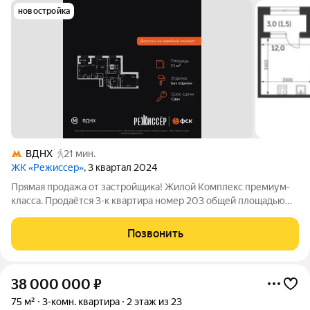
новостройка
ВДНХ
21 мин.
ЖК «Режиссер»
, 3 квартал 2024
Прямая продажа от застройщика! Жилой Комплекс премиум-
класса. Продаётся 3-к квартира номер 203 общей площадью
71.2 кв.м. на 20-м этаже 29 этажного здания. Без отделки. -
Просторная спальня, в которой можно разместить большую
Позвонить
кровать. - Угловая
38 000 000
₽
75 м²
3-комн. квартира
2 этаж из 23