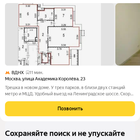
ВДНХ
11 мин.
Москва
,
улица Академика Королёва
,
23
Трешка в новом доме. У трех парков, в близи двух станций
метро и МЦД. Удобный выезд на Ленинградское шоссе. Скоро
построят Эко трапу. Таких цен в новостройки нет. Окна на
лоджии в пол. Один взрослый собственник. Есть возможность
Позвонить
купить машино-место!
Сохраняйте поиск и не упускайте