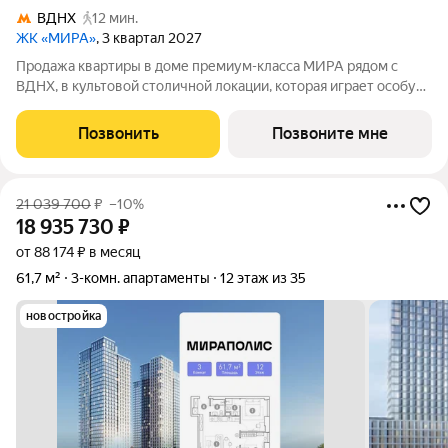
ВДНХ
12 мин.
ЖК «МИРА»
, 3 квартал 2027
Продажа квартиры в доме премиум-класса МИРА рядом с
ВДНХ, в культовой столичной локации, которая играет особую
роль в жизни нескольких поколений москвичей. 3-комнатная
квартира площадью 85.68 м расположена в корпусе 2, на 3
Позвонить
Позвоните мне
этаже 23 этажного дома.
21 039 700
₽
–10%
18 935 730
₽
от 88 174 ₽ в месяц
61,7 м²
3-комн. апартаменты
12 этаж из 35
новостройка