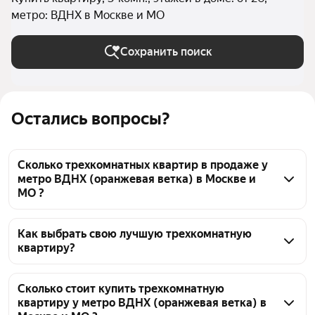
метро: ВДНХ в Москве и МО
Сохранить поиск
Остались вопросы?
Сколько трехкомнатных квартир в продаже у
метро ВДНХ (оранжевая ветка) в Москве и
МО ?
На Яндекс Недвижимости в продаже у метро ВДНХ 
(оранжевая ветка) в Москве и МО 226 
Как выбрать свою лучшую трехкомнатную
квартиру?
трехкомнатных квартир, из них 3 объявления от 
собственников, 42 объявления от агентств, 181 
Чтобы купить 3-комнатную квартиру в высотках у 
объявление от застройщиков
метро ВДНХ (оранжевая ветка), воспользуйтесь 
Сколько стоит купить трехкомнатную
квартиру у метро ВДНХ (оранжевая ветка) в
тепловой картой для оценки инфраструктуры и 