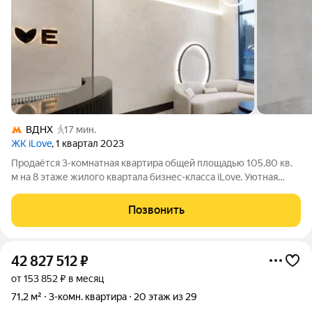
ВДНХ
17 мин.
ЖК iLove
, 1 квартал 2023
Продаётся 3-комнатная квартира общей площадью 105.80 кв.
м на 8 этаже жилого квартала бизнес-класса iLove. Уютная
жилая зона из нескольких спален отделена от просторной
кухни-гостиной холлом и коридором. В квартире
Позвонить
предусмотрены 2 санузла, помещение
42 827 512
₽
от 153 852 ₽ в месяц
71,2 м²
3-комн. квартира
20 этаж из 29