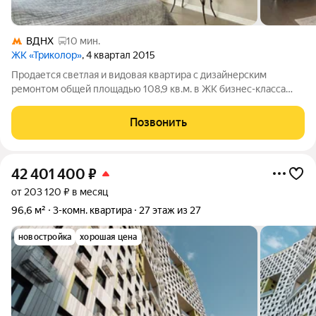
ВДНХ
10 мин.
ЖК «Триколор»
, 4 квартал 2015
Продается светлая и видовая квартира с дизайнерским
ремонтом общей площадью 108,9 кв.м. в ЖК бизнес-класса
"Триколор". Это пространство для тех, кто ценит эстетику,
комфорт и захватывающие виды. ЖК "Триколор" - жилой
Позвонить
комплекс, который расположен на
42 401 400
₽
от 203 120 ₽ в месяц
96,6 м²
3-комн. квартира
27 этаж из 27
новостройка
хорошая цена