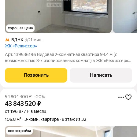
хорошая цена
ВДНХ
21 мин.
ЖК «Режиссер»
Арт. 139536196 Видовая 2-комнатная квартира 94,4 м (с
возможностью 3-х изолированных комнат) в ЖК «Режиссер»
бизнес-класса! Панорамные виды и двусторонняя планировка!
Адрес: Москва, ул. Вильгельма Пика, 1. Ключевые
Позвонить
Написать
преимущества квартиры:Престижный
54 804 400
₽
–20%
43 843 520
₽
от 196 877 ₽ в месяц
105,8 м²
3-комн. квартира
8 этаж из 32
новостройка