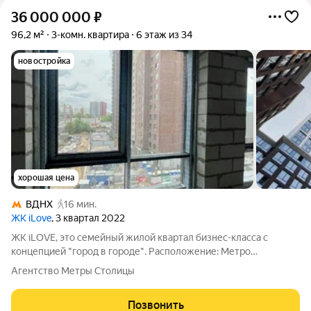
36 000 000
₽
96,2 м²
3-комн. квартира
6 этаж из 34
новостройка
хорошая цена
ВДНХ
16 мин.
ЖК iLove
, 3 квартал 2022
ЖК iLOVE, это семейный жилой квартал бизнес-класса с
концепцией "город в городе". Расположение: Метро
"Алексеевская", в ближайшем окружении расположены
Агентство Метры Столицы
крупные парки ВДНХ, парк "Останкино", Ботанический сад,
Сокольники. Ипотека под ключ надёжно и
Позвонить