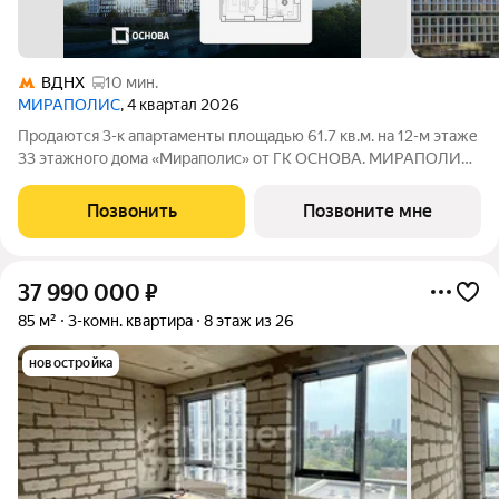
ВДНХ
10 мин.
МИРАПОЛИС
, 4 квартал 2026
Продаются 3-к апартаменты площадью 61.7 кв.м. на 12-м этаже
33 этажного дома «Мираполис» от ГК ОСНОВА. МИРАПОЛИС
проект для тех, кому важно, чтобы рядом было всё для работы,
отдыха и жизни. Проект состоит из четырех башен с
Позвонить
Позвоните мне
авторскими стеклянными
37 990 000
₽
85 м²
3-комн. квартира
8 этаж из 26
новостройка