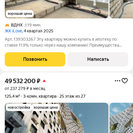
хорошая цена
ВДНХ
19 мин.
ЖК iLove
, 4 квартал 2025
Арт. 139303267 Эту квартиру можно купить в ипотеку по
ставке 11,9% только через нашу компанию! Преимущества
квартиры: свободная планировка без отделки; двор без машин,
подземный паркинг и современные лобби; высокий потенциал
Позвонить
Написать
роста стоимости
49 532 200
₽
от 237 279 ₽ в месяц
125,4 м²
3-комн. квартира
25 этаж из 27
новостройка
хорошая цена