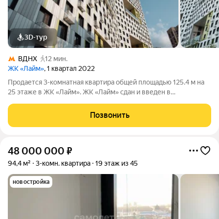
3D-тур
ВДНХ
12 мин.
ЖК «Лайм»
, 1 квартал 2022
Продается 3-комнатная квартира общей площадью 125.4 м на
25 этаже в ЖК «Лайм». ЖК «Лайм» сдан и введен в
эксплуатацию, ключи передаются сразу после сделки и
оплаты. В комплексе представлены функциональные
Позвонить
квартиры с открытой планировкой площадью от
48 000 000
₽
94,4 м²
3-комн. квартира
19 этаж из 45
новостройка