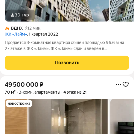
3D-тур
ВДНХ
12 мин.
ЖК «Лайм»
, 1 квартал 2022
Продается 3-комнатная квартира общей площадью 96.6 м на
27 этаже в ЖК «Лайм». ЖК «Лайм» сдан и введен в
эксплуатацию, ключи передаются сразу после сделки и
оплаты. В комплексе представлены функциональные
Позвонить
квартиры с открытой планировкой площадью от 43
49 500 000
₽
70 м²
3-комн. апартаменты
4 этаж из 21
новостройка