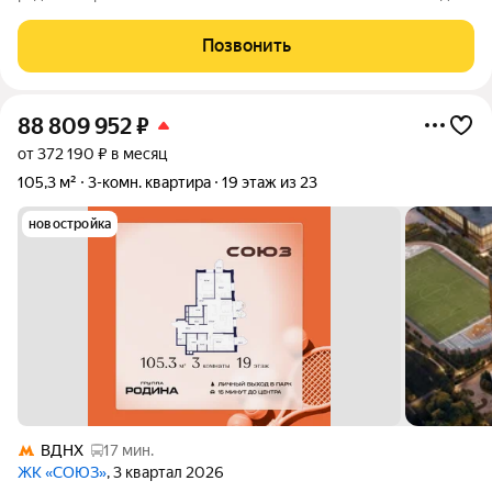
Транспортная доступность: до метро Алексеевская 700 м, до
метро Вднх 850 м, до центра 10 минут на автомобиле.
Позвонить
Удобный прямой выезд на
88 809 952
₽
от 372 190 ₽ в месяц
105,3 м²
3-комн. квартира
19 этаж из 23
новостройка
ВДНХ
17 мин.
ЖК «СОЮЗ»
, 3 квартал 2026