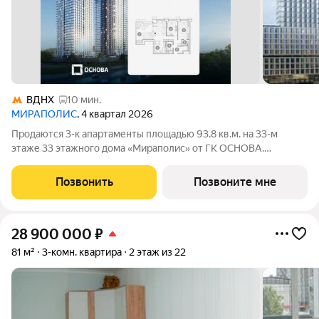
ВДНХ
10 мин.
МИРАПОЛИС
, 4 квартал 2026
Продаются 3-к апартаменты площадью 93.8 кв.м. на 33-м
этаже 33 этажного дома «Мираполис» от ГК ОСНОВА.
МИРАПОЛИС проект для тех, кому важно, чтобы рядом было
всё для работы, отдыха и жизни. Проект состоит из четырех
Позвонить
Позвоните мне
башен с авторскими стеклянными
28 900 000
₽
81 м²
3-комн. квартира
2 этаж из 22