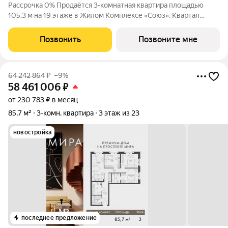
Рассрочка 0% Продаётся 3-комнатная квартира площадью
105.3 м на 19 этаже в Жилом Комплексе «Союз». Квартал
здоровой жизни премиум-класса с рекордным количеством
олимпийских видов спорта: - Ледовая арена для хоккея и
Позвонить
Позвоните мне
фигурного катания, - Футбольные
64 242 864
₽
–9%
58 461 006
₽
от 230 783 ₽ в месяц
85,7 м²
3-комн. квартира
3 этаж из 23
новостройка
последнее предложение