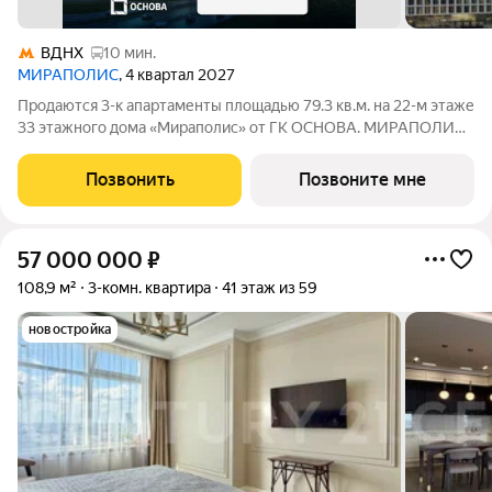
ВДНХ
10 мин.
МИРАПОЛИС
, 4 квартал 2027
Продаются 3-к апартаменты площадью 79.3 кв.м. на 22-м этаже
33 этажного дома «Мираполис» от ГК ОСНОВА. МИРАПОЛИС
проект для тех, кому важно, чтобы рядом было всё для работы,
отдыха и жизни. Проект состоит из четырех башен с
Позвонить
Позвоните мне
авторскими стеклянными
57 000 000
₽
108,9 м²
3-комн. квартира
41 этаж из 59
новостройка