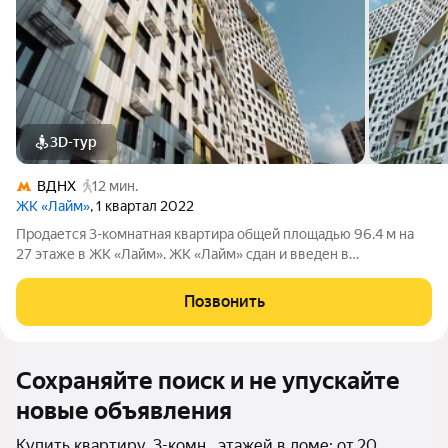
3D-тур
ВДНХ
12 мин.
ЖК «Лайм»
, 1 квартал 2022
Продается 3-комнатная квартира общей площадью 96.4 м на
27 этаже в ЖК «Лайм». ЖК «Лайм» сдан и введен в
эксплуатацию, ключи передаются сразу после сделки и
оплаты. В комплексе представлены функциональные
Позвонить
квартиры с открытой планировкой площадью от 43
Сохраняйте поиск и не упускайте
новые объявления
Купить квартиру, 3-комн., этажей в доме: от 20,