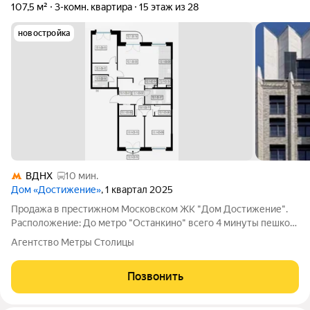
107,5 м²
3-комн. квартира
15 этаж из 28
новостройка
ВДНХ
10 мин.
Дом «Достижение»
, 1 квартал 2025
Продажа в престижном Московском ЖК "Дом Достижение".
Расположение: До метро "Останкино" всего 4 минуты пешком,
что делает передвижение по городу максимально удобным. В
Агентство Метры Столицы
пешей доступности находятся школы и детские сады. Рядом
также расположены
Позвонить