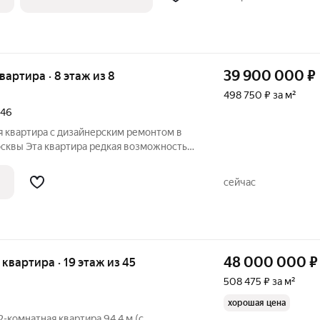
39 900 000
₽
квартира · 8 этаж из 8
498 750 ₽ за м²
146
я квартира с дизайнерским ремонтом в
артира редкая возможность
орного жилья у самого сердца столицы.
ом этаже сталинского дома 1959 года
сейчас
48 000 000
₽
я квартира · 19 этаж из 45
508 475 ₽ за м²
хорошая цена
2-комнатная квартира 94,4 м (с