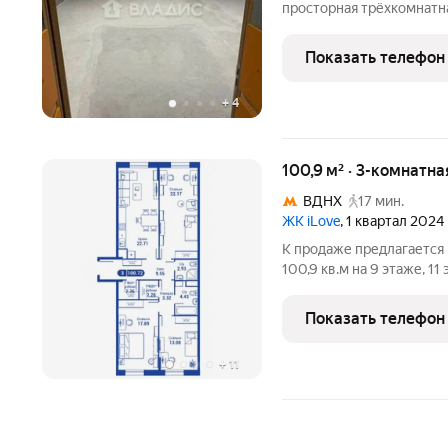
просторная трёхкомнатна
Квартира общей площадью 10
площадь, расположена н
Показать телефон
Здесь
+
4
100,9 м² · 3-комнатна
ВДНХ
17 мин.
ЖК iLove
, 1 квартал 2024
К продаже предлагается
100,9 кв.м на 9 этаже, 1
потолков - 3 м, располо
район Останкинский). ЖК 
Показать телефон
переменной
+
11