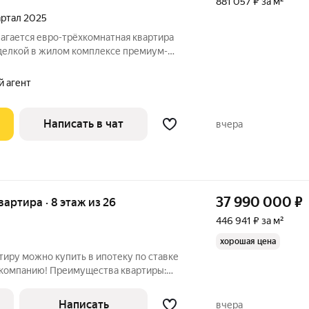
881 057 ₽ за м²
вартал 2025
гается евро-трёхкомнатная квартира
тделкой в жилом комплексе премиум-
артира, в которой уже создано
ой комфортной жизни. Формат «Заезжай
й агент
Написать в чат
вчера
37 990 000
₽
квартира · 8 этаж из 26
446 941 ₽ за м²
хорошая цена
тиру можно купить в ипотеку по ставке
у компанию! Преимущества квартиры:
з машин, подземный
нциал роста
Написать
вчера