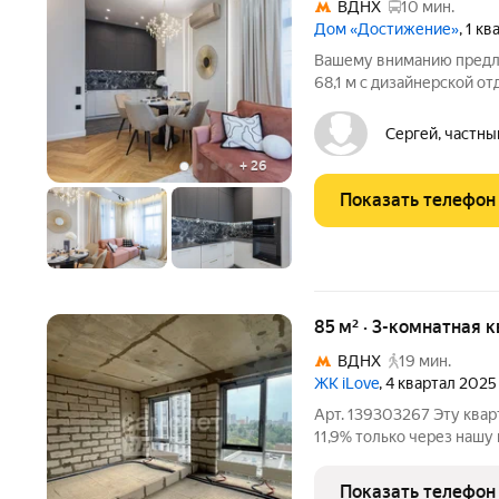
ВДНХ
10 мин.
Дом «Достижение»
, 1 к
Вашему вниманию предла
68,1 м с дизайнерской о
класса «Достижение». Кв
пространство современн
Сергей, частны
и живи». Квартира, в
+
26
Показать телефон
85 м² · 3-комнатная 
ВДНХ
19 мин.
ЖК iLove
, 4 квартал 2025
Арт. 139303267 Эту квар
11,9% только через наш
свободная планировка без отделки; двор бе
паркинг и современные лобби; высокий поте
Показать телефон