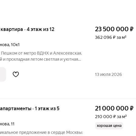
23 500 000
₽
я квартира · 4 этаж из 12
362 096 ₽ за м²
инова
,
10к1
. Пешком от метро ВДНХ и Алексеевская.
й и прохладная летом светлая и уютная
 распашонка (окна на обе стороны) с
е после капитального ремонта! Большой
13 июля 2026
21 000 000
₽
 апартаменты · 1 этаж из 5
210 000 ₽ за м²
инова
,
11
хорошая цена
никальное предложение в сердце Москвы: