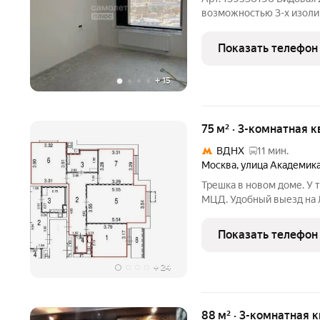
возможностью 3-х изоли
бизнес-класса! Панорам
Адрес: Москва, ул. Виль
Показать телефон
квартиры:Престижный
+
15
75 м² · 3-комнатная 
ВДНХ
11 мин.
Москва
,
улица Академик
Трешка в новом доме. У т
МЦД. Удобный выезд на 
Эко трапу. Таких цен в н
Один взрослый собствен
Показать телефон
место!
+
24
88 м² · 3-комнатная к