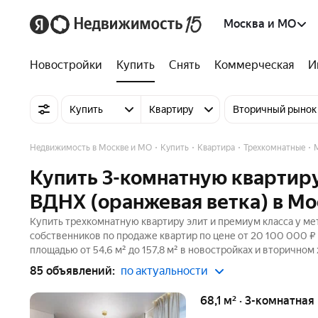
Москва и МО
Новостройки
Купить
Снять
Коммерческая
И
Купить
Квартиру
Вторичный рынок
Недвижимость в Москве и МО
Купить
Квартира
Трехкомнатные
Купить 3-комнатную квартиру
ВДНХ (оранжевая ветка) в Мо
Купить трехкомнатную квартиру элит и премиум класса у ме
собственников по продаже квартир по цене от 20 100 000 
площадью от 54,6 м² до 157,8 м² в новостройках и вторичном
85 объявлений:
по актуальности
68,1 м² · 3-комнатна