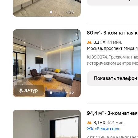
стоимости
+
26
80 м² · 3-комнатная 
ВДНХ
1 мин.
Москва
,
проспект Мира
,
Id 390274. Трехкомнатна
историческом центре Москвы Эта кв
стать обладателем прост
Расположенная на восьм
Показать телефон
постройки
3D-тур
+
26
94,4 м² · 3-комнатна
ВДНХ
21 мин.
ЖК «Режиссер»
Арт. 139536196 Видовая 