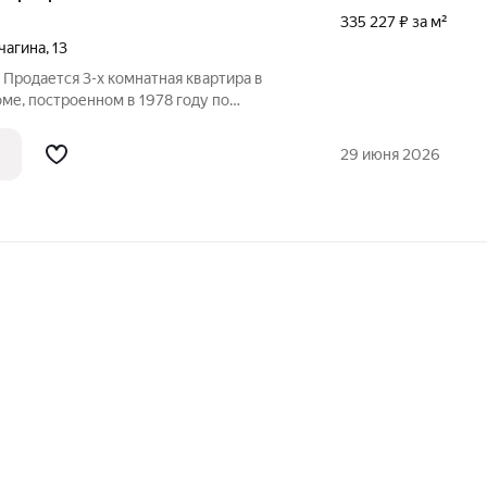
335 227 ₽ за м²
чагина
,
13
 Продается 3-х комнатная квартира в
ме, построенном в 1978 году по
. Высота потолков 2,8 метра, что
 ощущение комфорта. Просторные
29 июня 2026
 в двух