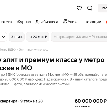
Ра
потека
Журнал
Для бизнеса
Уникальные акции
3 комн.
от 20 млн ₽
Метро ВДНХ
Элит премиум класса
 элит и премиум класса у метро
скве и МО
тро ВДНХ (оранжевая ветка) в Москве и МО — 85 объявлений от аге
₽ до 95 000 000 ₽ на Яндекс Недвижимости. В нашем каталоге пре
 жилье — фото, планировки и характеристики.
60 000 000
₽
я квартира · 9 этаж из 28