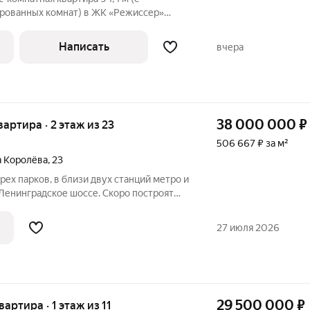
рованных комнат) в ЖК «Режиссер»
ные виды и двусторонняя планировка!
гельма Пика, 1. Ключевые преимущества
Написать
вчера
38 000 000
₽
квартира · 2 этаж из 23
506 667 ₽ за м²
а Королёва
,
23
рех парков, в близи двух станций метро и
Ленинградское шоссе. Скоро построят
овостройки нет. Окна на лоджии в пол.
ник. Есть возможность купить машино-
27 июля 2026
29 500 000
₽
вартира · 1 этаж из 11