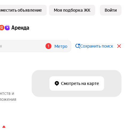
зместить объявление
Моя подборка ЖК
Войти
1
Сохранить поиск
Метро
Смотреть на карте
нтств и
дложения