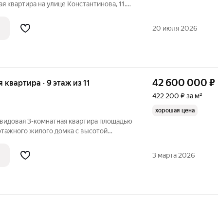
я квартира на улице Константинова, 11.
0 кв. м, из которых 80 кв. м жилая
а первом этаже пятиэтажного дома.
20 июля 2026
42 600 000
₽
я квартира · 9 этаж из 11
422 200 ₽ за м²
хорошая цена
 видовая 3-комнатная квартира площадью
1 этажного жилого домка с высотой
женная в ЖК Бизнес-класса iLove (СВАО,
iLove - состоит из 5 корпусов
3 марта 2026