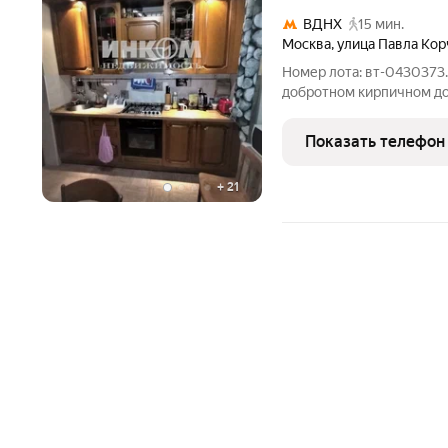
ВДНХ
15 мин.
Москва
,
улица Павла Кор
Номер лота: вт-0430373.
добротном кирпичном до
индивидуальному проекту
добавляет пространству
Показать телефон
изолированные комнаты,
+
21