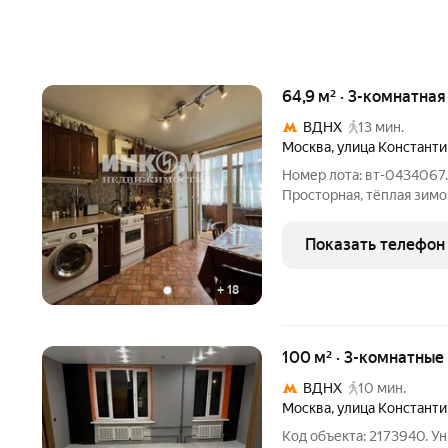
64,9 м² · 3-комнатна
ВДНХ
13 мин.
Москва
,
улица Констант
Номер лота: вт-0434067
Просторная, тёплая зимо
трехкомнатная квартира-
двумя балконами. В дом
Показать телефон
+
18
100 м² · 3-комнатные
ВДНХ
10 мин.
Москва
,
улица Констант
Код объекта: 2173940. У