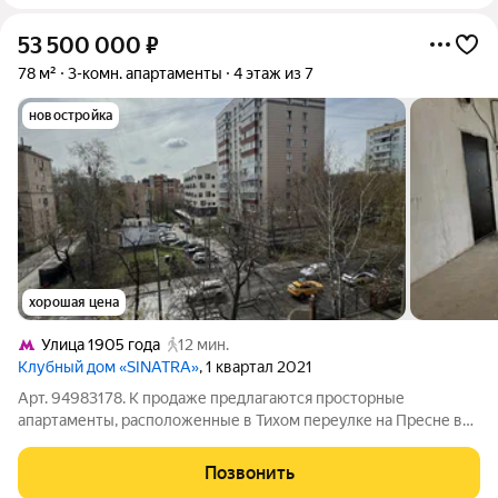
53 500 000
₽
78 м²
3-комн. апартаменты
4 этаж из 7
новостройка
хорошая цена
Улица 1905 года
12 мин.
Клубный дом «SINATRA»
, 1 квартал 2021
Арт. 94983178. К продаже предлагаются просторные
апартаменты, расположенные в Тихом переулке на Пресне в
ЖК Sinatra. Удачная планировка, 2 мокрые зоны, 5 окон
позволяют спланировать 2-3 спальни, 2 санузла и уютную
Позвонить
кухню-гостиную. Высота потолка в