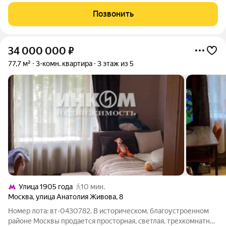
своего нового владельца! Уютное жильё в историческом доме
1926 года постройки, который прошёл капитальный ремонт в
Позвонить
2025-м. Ремонт делался для
34 000 000
₽
77,7 м²
3-комн. квартира
3 этаж из 5
Улица 1905 года
10 мин.
Москва
,
улица Анатолия Живова
,
8
Номер лота: вт-0430782. В историческом, благоустроенном
районе Москвы продается просторная, светлая, трехкомнатная