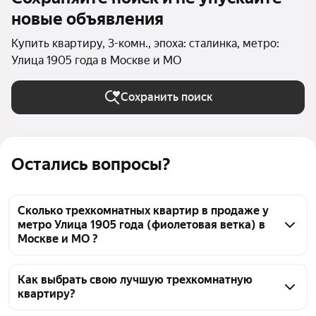
новые объявления
Купить квартиру, 3-комн., эпоха: сталинка, метро:
Улица 1905 года в Москве и МО
Сохранить поиск
Остались вопросы?
Сколько трехкомнатных квартир в продаже у
метро Улица 1905 года (фиолетовая ветка) в
Москве и МО ?
На Яндекс Недвижимости в продаже у метро Улица 
1905 года (фиолетовая ветка) в Москве и МО 34 
Как выбрать свою лучшую трехкомнатную
квартиру?
трехкомнатных квартиры, из них 4 объявления от 
собственников, 30 объявлений от агентств