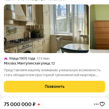
Улица 1905 года
13 мин.
Москва
,
Мантулинская улица
,
12
Представляем вашему вниманию уникальную возможность
стать обладателем просторной трехкомнатной квартиры,
расположенной в самом сердце столицы. Это не просто жилье,
а место, где гармонично сочетаются история, современный
Позвонить
комфорт и превосходная
75 000 000
₽