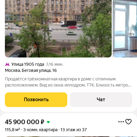
Улица 1905 года
16 мин.
Москва
,
Беговая улица
,
16
Продаётся трёхкомнатная квартира в доме с отличным
расположением. Вид из окна: ипподром, ТТК. Близость метро
(Беговая), пешком 10-12 минут, рядом автобусные остановки.
Развитая инфраструктура: магазины, детский сад, библиотека,
Позвонить
Чат
школа, пункт ПВЗ.
45 900 000
₽
115,8 м²
3-комн. квартира
13 этаж из 37