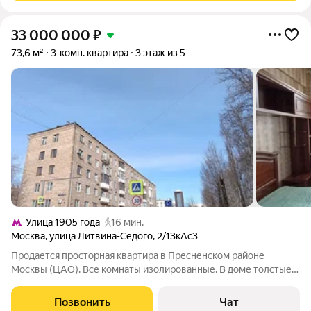
33 000 000
₽
73,6 м²
3-комн. квартира
3 этаж из 5
Улица 1905 года
16 мин.
Москва
,
улица Литвина-Седого
,
2/13кАс3
Продается просторная квартира в Пресненском районе
Москвы (ЦАО). Все комнаты изолированные. В доме толстые
кирпичные стены, поэтому зимой всегда тепло, а летом
прохладно. Высокие потолки. Зеленый двор со шлагбаумом.
Позвонить
Чат