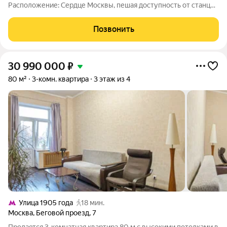
Расположение: Сердце Москвы, пешая доступность от станции
метро «Улица 1905 года»и до «Делового центра» МоскваСити
в пешей доступности. Состояние квартиры: полностью готова
Позвонить
к заселению, не
30 990 000
₽
80 м²
3-комн. квартира
3 этаж из 4
Улица 1905 года
18 мин.
Москва
,
Беговой проезд
,
7