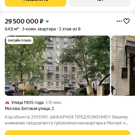
1905 года» около 1011 минут пешком.
29 500 000
₽
64,9 м²
3-комн. квартира
3 этаж из 8
онлайн показ
Улица 1905 года
15 мин.
Москва
,
Беговая улица
,
2
Код объекта: 2193395. ШИКАРНОЕ ПРЕДЛОЖЕНИЕ!!! Вашему
вниманию предлагается трёхкомнатная квартира в Москве на
Беговой улице, 2. Этот объект идеальное сочетание