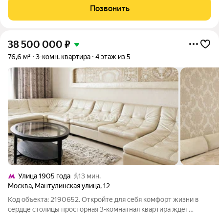
Недавно сделан ремонт во всем доме, заменены все
Позвонить
коммуникации и проводка.
38 500 000
₽
76,6 м²
3-комн. квартира
4 этаж из 5
Улица 1905 года
13 мин.
Москва
,
Мантулинская улица
,
12
Код объекта: 2190652. Откройте для себя комфорт жизни в
сердце столицы просторная 3-комнатная квартира ждёт