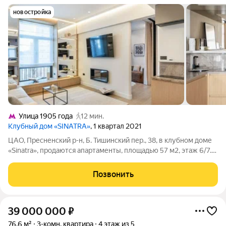
новостройка
Улица 1905 года
12 мин.
Клубный дом «SINATRA»
, 1 квартал 2021
ЦАО, Пресненский р-н, Б. Тишинский пер., 38, в клубном доме
«Sinatra», продаются апартаменты, площадью 57 м2, этаж 6/7.
Ремонт сделан в 2025 г., класс премиум. Авторский проект
«под ключ» от лондонской дизайн-студии «Olga Ashby
Позвонить
Interiors». Её работы
39 000 000
₽
76,6 м²
3-комн. квартира
4 этаж из 5