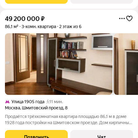
Квартира требует ремонта -
49 200 000
₽
86,1 м²
3-комн. квартира
2 этаж из 6
Улица 1905 года
11 мин.
Москва
,
Шмитовский проезд
,
8
Продаётся трёхкомнатная квартира площадью 86,1 м в доме
1928 года постройки на Шмитовском проезде. Дом кирпичный,
с железобетонными перекрытиями, расположен в
Краснопресненском районе ЦАО. До станции метро «Улица
Позвонить
Чат