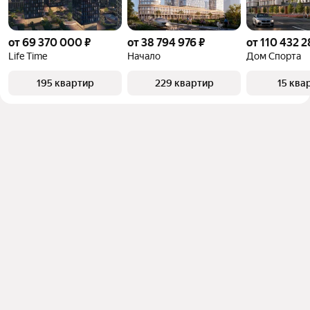
от 69 370 000 ₽
от 38 794 976 ₽
от 110 432 2
Life Time
Начало
Дом Спорта
195 квартир
229 квартир
15 ква