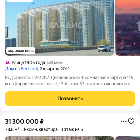
хорошая цена
Улица 1905 года
8 мин.
Дом на Беговой
, 2 квартал 2011
Код объекта: 2231767. Дизайнерская 3-комнатная квартира 116
м на Хорошёвском шоссе, 13-й этаж 37-этажного монолитного
дома ощущение простора и света с первого шага. Высота
потолков 3,2 м усиливает эффект объёма, большие окна
Позвонить
выходят на улицу и
31 300 000
₽
78,8 м²
3-комн. квартира
3 этаж из 5