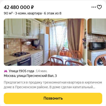
42 480 000
₽
90 м²
3-комн. квартира
6 этаж из 8
Улица 1905 года
4 мин.
Москва
,
улица Пресненский Вал
,
3
Предлагается в продажу трехкомнатная квартира в кирпичном
доме в Пресненском районе. В доме сделан капитальный
ремонт. Квартира в хорошем состоянии. Оборудована
мебелью, бытовая техникой. Установлены кондиционеры,
Позвонить
посудомоечная, стиральная машины,