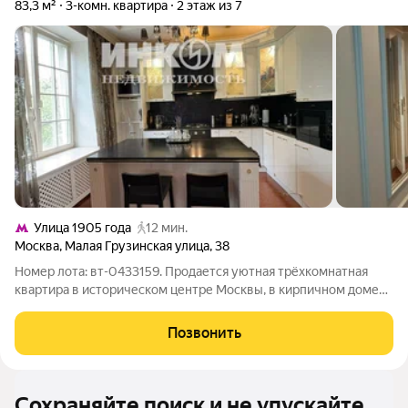
83,3 м²
3-комн. квартира
2 этаж из 7
Улица 1905 года
12 мин.
Москва
,
Малая Грузинская улица
,
38
Номер лота: вт-0433159. Продается уютная трёхкомнатная
квартира в историческом центре Москвы, в кирпичном доме
1958 года строительства. Квартира с качественным,
дизайнерским ремонтом, красивой мебелью и современной
Позвонить
техникой. Общая площадь 83,3 м кв.,
Сохраняйте поиск и не упускайте