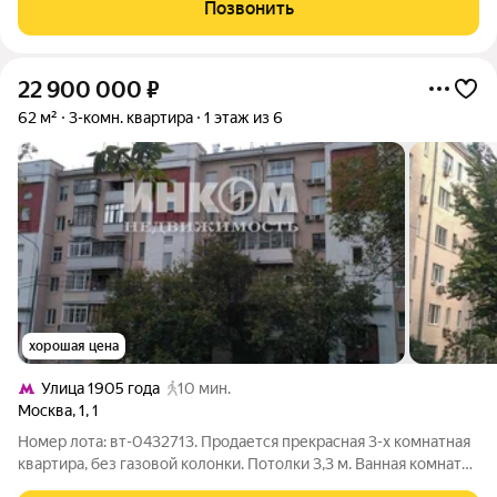
доступности и комфорта, которое понравится тем, кто ценит
Позвонить
удобное расположение и
22 900 000
₽
62 м²
3-комн. квартира
1 этаж из 6
хорошая цена
Улица 1905 года
10 мин.
Москва
,
1
,
1
Номер лота: вт-0432713. Продается прекрасная 3-х комнатная
квартира, без газовой колонки. Потолки 3,3 м. Ванная комната
с окном, все комнаты изолированные, раздельный санузел.