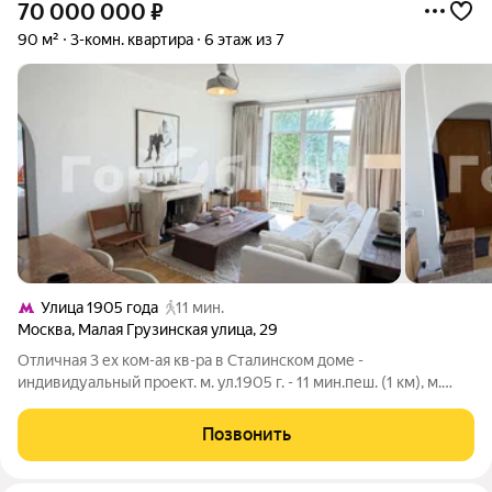
70 000 000
₽
90 м²
3-комн. квартира
6 этаж из 7
Улица 1905 года
11 мин.
Москва
,
Малая Грузинская улица
,
29
Отличная 3 ех ком-ая кв-ра в Сталинском доме -
индивидуальный проект. м. ул.1905 г. - 11 мин.пеш. (1 км), м.
Краснопресненская 14 мин.пеш. (1,24 км), м. Баррикадная 16
мин.пеш. (1,4 км), м. Белорусская 16 мин.пеш. (1,41 км), м.
Позвонить
Маяковская 23