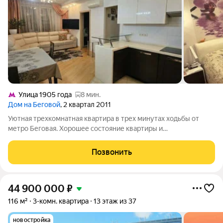
Улица 1905 года
8 мин.
Дом на Беговой
, 2 квартал 2011
Уютная трехкомнатная квартира в трех минутах ходьбы от
метро Беговая. Хорошее состояние квартиры и
функциональная планировка, спальня с гардеробной комнатой,
кухня-гостиная, 2 санузла. Один взрослый собственник.
Позвонить
Полная стоимость в договоре. Выписка
44 900 000
₽
116 м²
3-комн. квартира
13 этаж из 37
новостройка