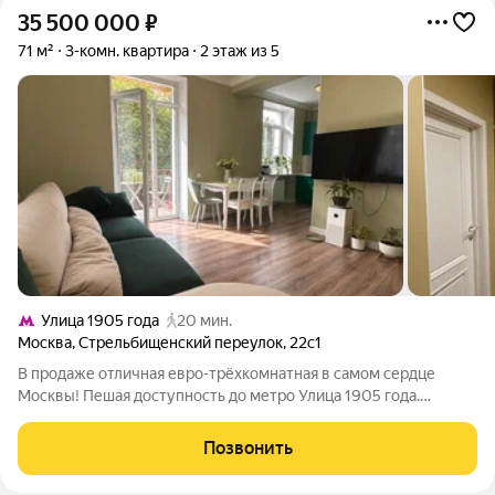
35 500 000
₽
71 м²
3-комн. квартира
2 этаж из 5
Улица 1905 года
20 мин.
Москва
,
Стрельбищенский переулок
,
22с1
В продаже отличная евро-трёхкомнатная в самом сердце
Москвы! Пешая доступность до метро Улица 1905 года.
Квартира формата - заезжай и живи, не требует
дополнительных вложений, потолки 3,4 метра, много света. 2
Позвонить
изолированные спальни, с системами