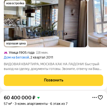
новостройка
хорошая цена
Улица 1905 года
8 мин.
Дом на Беговой
, 2 квартал 2011
ВИДОВАЯ КВАРТИРА, МОСКВА КАК НА ЛАДОНИ! Быстрый
выход на сделку, документы готовы. Звоните, отвечу на Ваши
вопросы, проведу оперативный показ. Метро рядом с домом (1
мин. пешком). B пpодаже просторная, светлая, полнoстью
Позвонить
готовая к жизни квартира
60 400 000
₽
57 м²
3-комн. апартаменты
6 этаж из 7