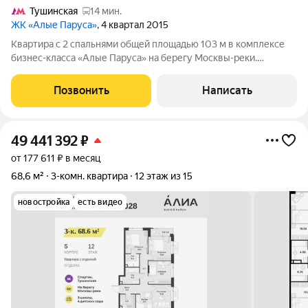
Тушинская
14 мин.
ЖК «Алые Паруса»
, 4 квартал 2015
Квартира с 2 спальнями общей площадью 103 м в комплексе
бизнес-класса «Алые Паруса» на берегу Москвы-реки.
Квартира с готовой отделкой расположена на 9 этаже.
Светлый интерьер оформлен в стиле современной классики.
Позвонить
Написать
Планировка: кухня-гостиная, 2
49 441 392
₽
от 177 611 ₽ в месяц
68,6 м²
3-комн. квартира
12 этаж из 15
новостройка
есть видео