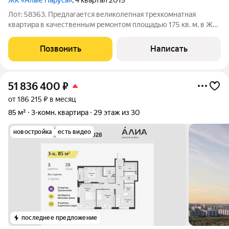
ЖК «Алые Паруса»
, 4 квартал 2015
Лот: 58363. Предлагается великолепная трехкомнатная
квартира в качественным ремонтом площадью 175 кв. м. в ЖК
"Алые Паруса". Функциональная планировка: кухня-гостиная,
две спальни, одна из которых со своим санузлом, гардеробная,
Позвонить
Написать
гостевой санузел.
51 836 400
₽
от 186 215 ₽ в месяц
85 м²
3-комн. квартира
29 этаж из 30
новостройка
есть видео
последнее предложение