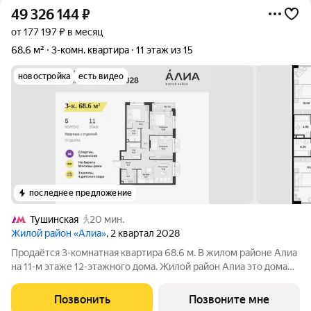
49 326 144
₽
от 177 197 ₽ в месяц
68,6 м²
3-комн. квартира
11 этаж из 15
новостройка
есть видео
последнее предложение
Тушинская
20 мин.
Жилой район «Алиа»
, 2 квартал 2028
Продаётся 3-комнатная квартира 68.6 м. В жилом районе Алиа
на 11-м этаже 12-этажного дома. Жилой район Алиа это дома
бизнес-класса у слияния Москвы-реки и Сходни. Алиа
находится в Покровском-Стрешневе, экологически чистом
Позвонить
Позвоните мне
районе на престижном