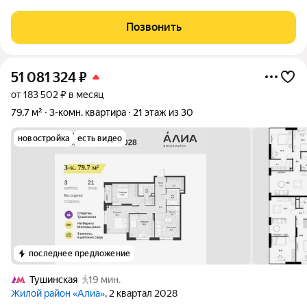
построенного в 1938 году для руководства канала Москва-
Волга на берегу набережной канала им. Москвы. Зеленый,
Позвонить
тихий, устоявшийся район. Рядом с
51 081 324
₽
от 183 502 ₽ в месяц
79,7 м²
3-комн. квартира
21 этаж из 30
новостройка
есть видео
последнее предложение
Тушинская
19 мин.
Жилой район «Алиа»
, 2 квартал 2028