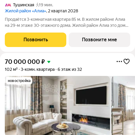
Тушинская
19 мин.
Жилой район «Алиа»
, 2 квартал 2028
Продаётся 3-комнатная квартира 85 м. В жилом районе Алиа
на 29-м этаже 30-этажного дома. Жилой район Алиа это дома
бизнес-класса у слияния Москвы-реки и Сходни. Алиа
находится в Покровском-Стрешневе, экологически чистом
Позвонить
Позвоните мне
районе на престижном
70 000 000
₽
102 м²
3-комн. квартира
6 этаж из 32
новостройка