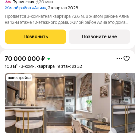
Тушинская
20 мин.
Жилой район «Алиа»
, 2 квартал 2028
Продаётся 3-комнатная квартира 72.6 м. В жилом районе Алиа
на 12-м этаже 12-этажного дома. Жилой район Алиа это дома
бизнес-класса у слияния Москвы-реки и Сходни. Алиа
находится в Покровском-Стрешневе, экологически чистом
Позвонить
Позвоните мне
районе на престижном
70 000 000
₽
103 м²
3-комн. квартира
9 этаж из 32
новостройка