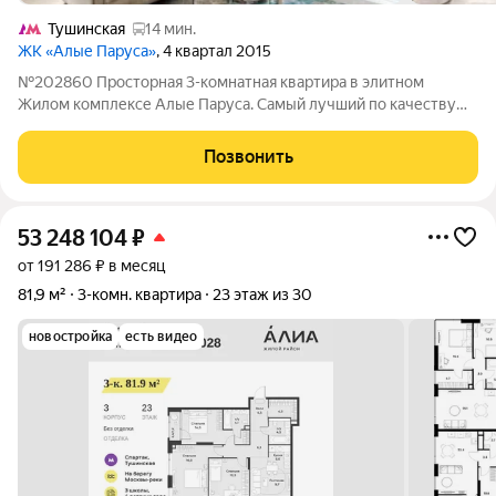
Тушинская
14 мин.
ЖК «Алые Паруса»
, 4 квартал 2015
№202860 Просторная 3-комнатная квартира в элитном
Жилом комплексе Алые Паруса. Самый лучший по качеству
корпус! Стильная и светлая квартира рсположенная на 6 этаже
32-этажного дома. Квартира отличается продуманной
Позвонить
планировкой, современным дизайном и
53 248 104
₽
от 191 286 ₽ в месяц
81,9 м²
3-комн. квартира
23 этаж из 30
новостройка
есть видео