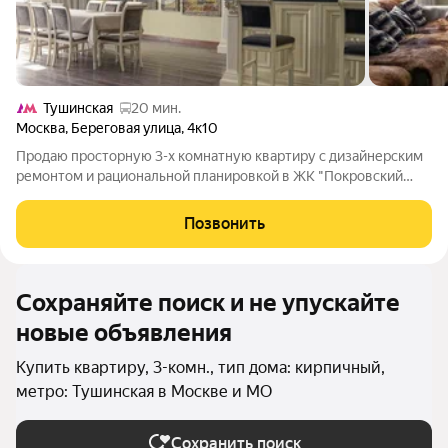
Тушинская
20 мин.
Москва
,
Береговая улица
,
4к10
Продаю просторную 3-х комнатную квартиру с дизайнерским
ремонтом и рациональной планировкой в ЖК "Покровский
берег". Ремонт выполнен в современном стиле из
дорогостоящих натуральных материалов, мебель известных
Позвонить
брендов (остается по договоренности).
Сохраняйте поиск и не упускайте
новые объявления
Купить квартиру, 3-комн., тип дома: кирпичный,
метро: Тушинская в Москве и МО
Сохранить поиск