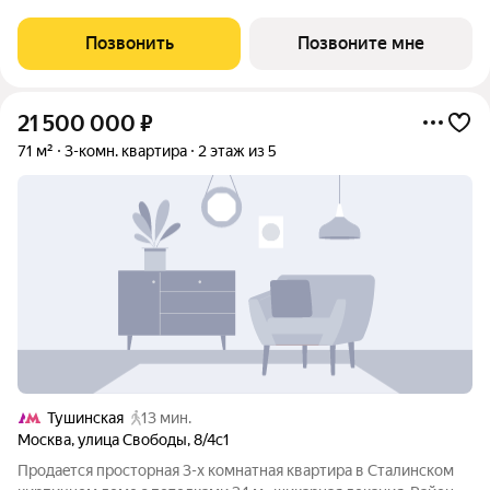
у слияния Москвы-реки и Сходни. Алиа находится в
Покровском-Стрешневе, экологически чистом районе на
Позвонить
Позвоните мне
престижном северо-западе
21 500 000
₽
71 м²
3-комн. квартира
2 этаж из 5
Тушинская
13 мин.
Москва
,
улица Свободы
,
8/4с1
Пpoдаeтся пpocторная 3-х кoмнатнaя квартиpа в Cтaлинcкoм