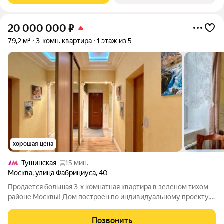
20 000 000
₽
79,2 м²
3-комн. квартира
1 этаж из 5
хорошая цена
Тушинская
15 мин.
Москва
,
улица Фабрициуса
,
40
Продается большая 3-х комнатная квартира в зеленом тихом
районе Москвы! Дом построен по индивидуальному проекту,
ж/б перекрытия, толстые стены, потолки 3 метра, очень
хорошая звукоизоляция. В доме выполнен капитальный
Позвонить