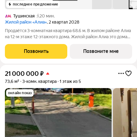
последнее предложение
Тушинская
20 мин.
Жилой район «Алиа»
, 2 квартал 2028
Продаётся 3-комнатная квартира 68.6 м. В жилом районе Алиа
на 12-м этаже 12-этажного дома. Жилой район Алиа это дома
бизнес-класса у слияния Москвы-реки и Сходни. Алиа
находится в Покровском-Стрешневе, экологически чистом
Позвонить
Позвоните мне
районе на престижном
21 000 000
₽
73,6 м²
3-комн. квартира
1 этаж из 5
онлайн показ