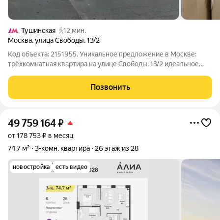
Тушинская
12 мин.
Москва
,
улица Свободы
,
13/2
Код объекта: 2151955. Уникальное предложение в Москве:
трёхкомнатная квартира на улице Свободы, 13/2 идеальное
решение для тех, кто ищет комфортное жильё в тихом районе!
Продаётся просторная трёхкомнатная квартира площадью 73,6
Позвонить
кв. м на первом этаже
49 759 164
₽
от 178 753 ₽ в месяц
74,7 м²
3-комн. квартира
26 этаж из 28
новостройка
есть видео