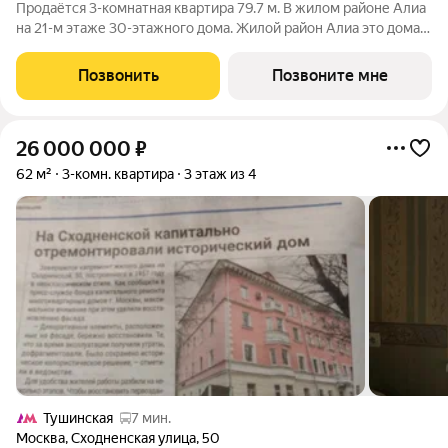
Продаётся 3-комнатная квартира 79.7 м. В жилом районе Алиа
на 21-м этаже 30-этажного дома. Жилой район Алиа это дома
бизнес-класса у слияния Москвы-реки и Сходни. Алиа
находится в Покровском-Стрешневе, экологически чистом
Позвонить
Позвоните мне
районе на престижном
26 000 000
₽
62 м²
3-комн. квартира
3 этаж из 4
Тушинская
7 мин.
Москва
,
Сходненская улица
,
50