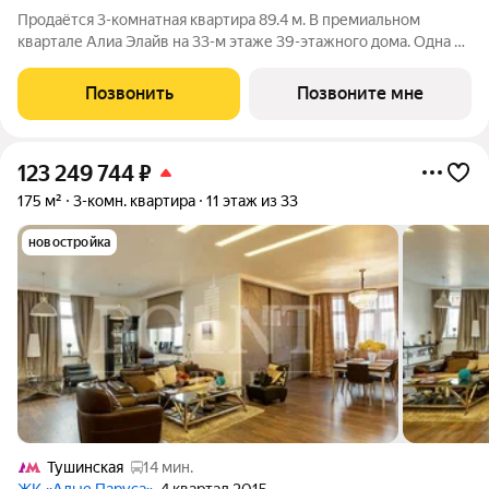
Продаётся 3-комнатная квартира 89.4 м. В премиальном
квартале Алиа Элайв на 33-м этаже 39-этажного дома. Одна из
самых ярких и впечатляющих частей жилого района Алиа
премиальный квартал Алиа Элайв. Это две башни LIGHTHOUSE
Позвонить
Позвоните мне
от бюро APEX на первой
123 249 744
₽
175 м²
3-комн. квартира
11 этаж из 33
новостройка
Тушинская
14 мин.