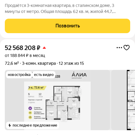
Продаётся 3-комнатная квартира, в сталинском доме, 3
минуты от метро. Общая площадь 62 кв. м, жилой 44,7,
красивый эркер, дубовый паркет+ плитка, окна в торец дома и
во двор. Развитая инфраструктура. Один собственник, более
Позвонить
10 лет. Альтернатива
52 568 208
₽
от 188 844 ₽ в месяц
72,6 м²
3-комн. квартира
12 этаж из 15
новостройка
есть видео
последнее предложение