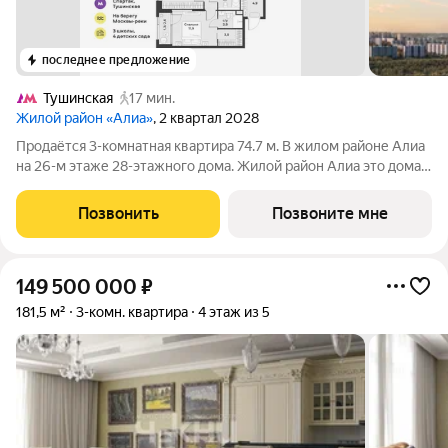
последнее предложение
Тушинская
17 мин.
Жилой район «Алиа»
, 2 квартал 2028
Продаётся 3-комнатная квартира 74.7 м. В жилом районе Алиа
на 26-м этаже 28-этажного дома. Жилой район Алиа это дома
бизнес-класса у слияния Москвы-реки и Сходни. Алиа
находится в Покровском-Стрешневе, экологически чистом
Позвонить
Позвоните мне
районе на престижном
149 500 000
₽
181,5 м²
3-комн. квартира
4 этаж из 5