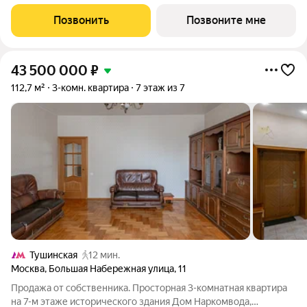
бизнес-класса у слияния Москвы-реки и Сходни. Алиа
находится в Покровском-Стрешневе, экологически чистом
Позвонить
Позвоните мне
районе на престижном
43 500 000
₽
112,7 м²
3-комн. квартира
7 этаж из 7
Тушинская
12 мин.
Москва
,
Большая Набережная улица
,
11
Продажа от собственника. Просторная 3-комнатная квартира
на 7-м этаже исторического здания Дом Наркомвода,