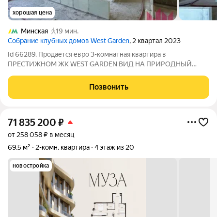
хорошая цена
Минская
19 мин.
Cобрание клубных домов West Garden
, 2 квартал 2023
Id 66289. Продается евро 3-комнатная квартира в
ПРЕСТИЖНОМ ЖК WEST GARDEN ВИД НА ПРИРОДНЫЙ
ЗАКАЗНИК ДОЛИНА РЕКИ СЕТУНЬ О КВАРТИРЕ: Просторная
кухня-гостиная, 2 изолированные комнаты, 2 санузла. Высота
Позвонить
потолков 3.28 метра О ЖИЛОМ КОМПЛЕКСЕ: Жилой
71 835 200
₽
от 258 058 ₽ в месяц
69,5 м²
2-комн. квартира
4 этаж из 20
новостройка