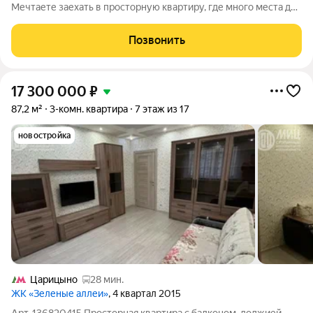
Мечтаете заехать в просторную квартиру, где много места для
каждого члена семьи? Продаётся большая, светлая 3-
комнатная квартира (87,2 кв. м) на комфортном 7-м этаже. Это
Позвонить
идеальный оазис уюта для
17 300 000
₽
87,2 м²
3-комн. квартира
7 этаж из 17
новостройка
Царицыно
28 мин.
ЖК «Зеленые аллеи»
, 4 квартал 2015