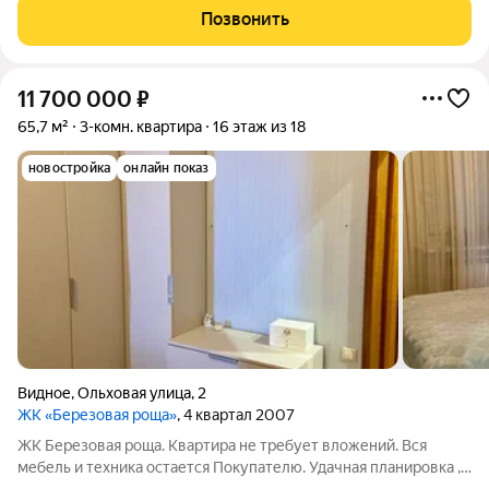
гарнитур со всей бытовой техникой, санузел совмещенный,
Позвонить
гардеробная. В собственности с
11 700 000
₽
65,7 м²
3-комн. квартира
16 этаж из 18
новостройка
онлайн показ
Видное
,
Ольховая улица
,
2
ЖК «Березовая роща»
, 4 квартал 2007
ЖК Березовая роща. Квартира не требует вложений. Вся
мебель и техника остается Покупателю. Удачная планировка ,