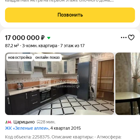
квадратных метра на первом этаже блочного дома,
расположенного по адресу: Москва, Бирюлёвская улица, 4.
Квартира обладает продуманной планировкой: жилая зона
Позвонить
занимает 40 квадратных метров, а кухня
17 000 000
₽
87,2 м²
3-комн. квартира
7 этаж из 17
новостройка
онлайн показ
Царицыно
28 мин.
ЖК «Зеленые аллеи»
, 4 квартал 2015
Код объекта: 2258375. Описание квартиры: - Атмосфера: