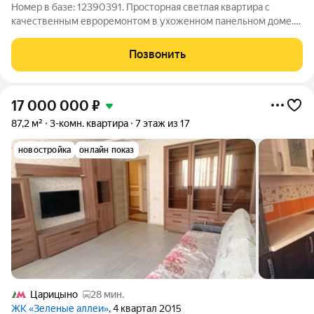
Номер в базе: 12390391. Просторная светлая квартира с
качественным евроремонтом в ухоженном панельном доме.
Общая площадь 77 м включает жилую зону 54,3 м и кухню 8 м.
В интерьере использованы современные решения: в кухне и
Позвонить
большой комнате уложен
17 000 000
₽
87,2 м²
3-комн. квартира
7 этаж из 17
новостройка
онлайн показ
Царицыно
28 мин.
ЖК «Зеленые аллеи»
, 4 квартал 2015