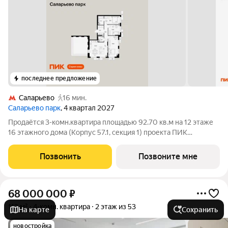
последнее предложение
Саларьево
16 мин.
Саларьево парк
, 4 квартал 2027
Продаётся 3-комн.квартира площадью 92.70 кв.м на 12 этаже
16 этажного дома (Корпус 57.1, секция 1) проекта ПИК
Саларьево парк. Светлый просторный подъезд на уровне
земли, функциональная планировка, большие окна, с отделкой.
Позвонить
Позвоните мне
Жилой район «Саларьево
68 000 000
₽
113 м²
4-комн. квартира
2 этаж из 53
На карте
Сохранить
новостройка