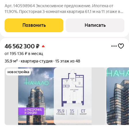
Арт. 140598964 Эксклюзивное предложение. Ипотека от
11,90%. Просторная 3-комнатная квартира 61,1 м на 11 этаже в
современном ЖК «Лосиноостровский парк» (2023 г.), в пешей
доступности от метро. О квартире Функциональная и
Позвонить
Написать
продуманная планировка,
46 562 300
₽
от 195 136 ₽ в месяц
35,9 м²
квартира-студия
15 этаж из 48
новостройка