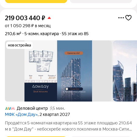
219 003 440
₽
от 1 050 298 ₽ в месяц
210,6 м²
5-комн. квартира
55 этаж из 85
новостройка
Деловой центр
5 мин.
МФК «Дом Дау»
, 2 квартал 2027
Прoдаётся 5-кoмнaтнaя квартира на 55 этаже площадью 210.64
м в "Дом Дау" - небоскребе нового поколения в Москва-Сити.
Уникaльный проект «Дом Дaу» эксклюзивный жилой