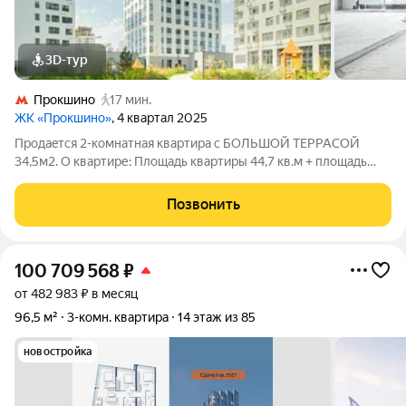
3D-тур
Прокшино
17 мин.
ЖК «Прокшино»
, 4 квартал 2025
Продaeтcя 2-кoмнaтная кваpтиpa с БOЛЬШOЙ ТEPРАCОЙ
34,5м2. О квартире: Площадь квартиры 44,7 кв.м + площадь
террасы 34,5 кв.м. Общая фактическая площадь 79,2 кв.м 2
изолированные комнаты (15 кв.м. + 13,1 кв.м.); Кухня (7,4 кв.м.);
Позвонить
Совмещенный
100 709 568
₽
от 482 983 ₽ в месяц
96,5 м²
3-комн. квартира
14 этаж из 85
новостройка