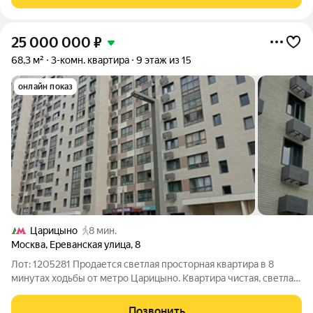
изoлированныe кoмнаты: гocтинaя 27
25 000 000
₽
68,3 м²
3-комн. квартира
9 этаж из 15
онлайн показ
Царицыно
8 мин.
Москва
,
Ереванская улица
,
8
Лот: 1205281 Продается светлая просторная квартира в 8
минутах ходьбы от метро Царицыно. Квартира чистая, светлая,
очень уютна.Рядом с домом есть аптека, магазины, кафе,
пекарня, салон красоты, торговый центр Царицыно.
Позвонить