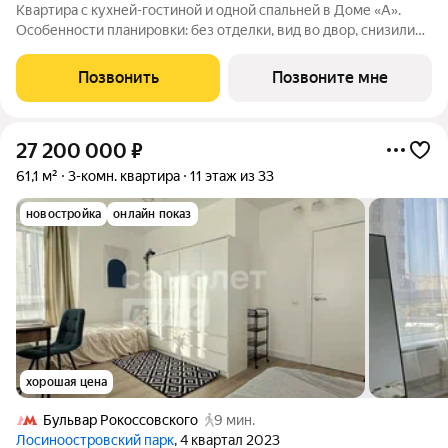
Квартира с кухней-гостиной и одной спальней в Доме «А».
Особенности планировки: без отделки, вид во двор, снизили
цены до 31.08. Срок сдачи IV кв. 2027 Дом А - проект от
застройщика Брусника располагается на границе с ЦАО, рядом
Позвонить
Позвоните мне
с метро Павелецкая. В
27 200 000
₽
61,1 м²
3-комн. квартира
11 этаж из 33
новостройка
онлайн показ
хорошая цена
Бульвар Рокоссовского
9 мин.
Лосиноостровский парк
, 4 квартал 2023