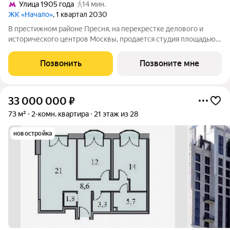
Улица 1905 года
14 мин.
ЖК «Начало»
, 1 квартал 2030
В престижном районе Пресня, на перекрестке делового и
исторического центров Москвы, продается студия площадью
35.90 кв. м без отделки. Квартира находится на 15 этаже 48-
этажного дома, в новом элитном жилом комплексе «Начало»
Позвонить
Позвоните мне
от девелопера «Донстрой».
33 000 000
₽
73 м²
2-комн. квартира
21 этаж из 28
новостройка