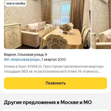
новостройка
Видное
,
Ольховая улица
,
9
ЖК «Березовая роща»
, 1 квартал 2010
Номер в базе: 9196633. Просторная трехкомнатная квартира
площадью 88,9 кв. м расположена на 8 этаже 18-этажного
кирпичного дома в районе с развитой инфраструктурой. О
КВАРТИРЕ: Планировка включает три изолированные
Позвонить
комнаты, что обеспечивает
Другие предложения в Москве и МО