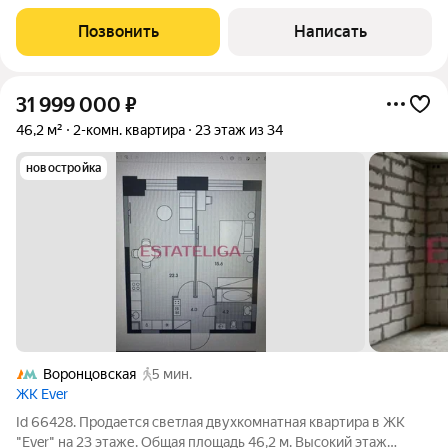
ремонтом в новом доме в ЖК Мякинино Парк от застройщика
ПИК в района Кунцево. Квартира полностью укомплектована
Позвонить
Написать
мебелью, техникой
31 999 000
₽
46,2 м²
2-комн. квартира
23 этаж из 34
новостройка
Воронцовская
5 мин.
ЖК Ever
Id 66428. Продается светлая двухкомнатная квартира в ЖК
"Ever" на 23 этаже. Общая площадь 46,2 м. Высокий этаж