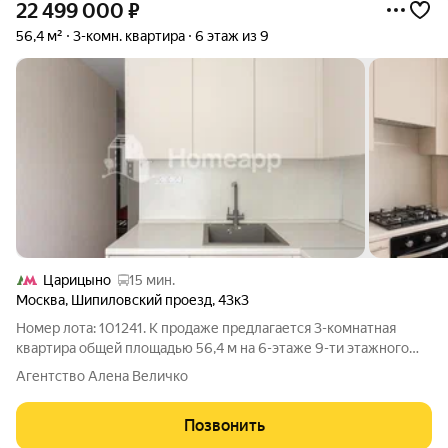
22 499 000
₽
56,4 м²
3-комн. квартира
6 этаж из 9
Царицыно
15 мин.
Москва
,
Шипиловский проезд
,
43к3
Номер лота: 101241. К продаже предлагается 3-комнатная
квартира общей площадью 56,4 м на 6-этаже 9-ти этажного
панельного дома в одном из самых зеленых районов Москвы
Агентство Алена Величко
построенного в 1989 году. В квартире выполнен дизайнерский
ремонт с использованием
Позвонить