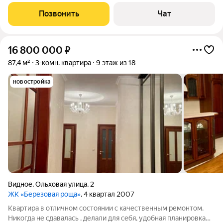
просторная кухня, три изолированные комнаты, раздельный
санузел, две лоджии. Окна на две стороны. Развитая
Позвонить
Чат
инфраструктура, подземный
16 800 000
₽
87,4 м²
3-комн. квартира
9 этаж из 18
новостройка
Видное
,
Ольховая улица
,
2
ЖК «Березовая роща»
, 4 квартал 2007
Квартира в отличном состоянии с качественным ремонтом.
Никогда не сдавалась , делали для себя, удобная планировка