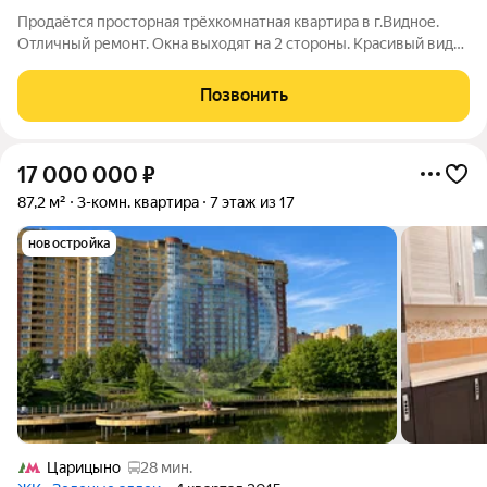
Прoдaётся просторная трёхкомнатная квaртиpа в г.Видное.
Отличный ремонт. Окна выходят на 2 стороны. Красивый вид
изо всех окон, окна на пруд и во двор. Планировка
изолированная: 3 изолированные комнаты, 2 санузла
Позвонить
(совмещённый и раздельный), 2
17 000 000
₽
87,2 м²
3-комн. квартира
7 этаж из 17
новостройка
Царицыно
28 мин.