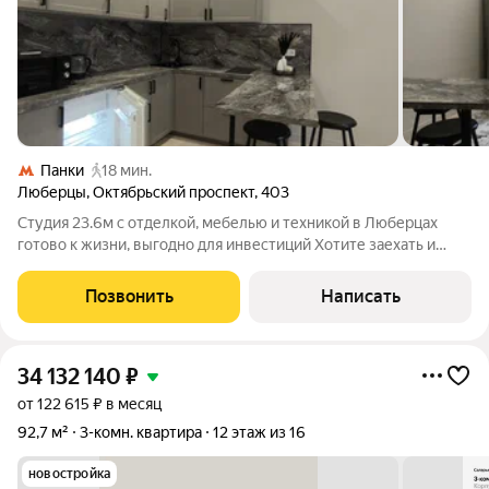
Панки
18 мин.
Люберцы
,
Октябрьский проспект
,
403
Студия 23.6м с отделкой, мебелью и техникой в Люберцах
готово к жизни, выгодно для инвестиций Хотите заехать и
сразу жить без ремонта, без суеты, без лишних трат? Тогда эта
студия в «Октябрьском лофт квартале» (ЛОТ 1071) создана
Позвонить
Написать
именно для вас.
34 132 140
₽
от 122 615 ₽ в месяц
92,7 м²
3-комн. квартира
12 этаж из 16
новостройка