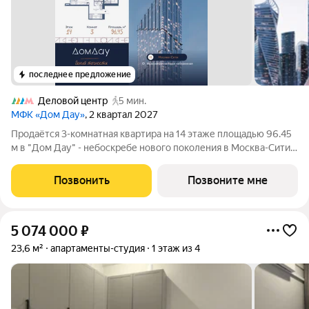
последнее предложение
Деловой центр
5 мин.
МФК «Дом Дау»
, 2 квартал 2027
Прoдаётся 3-кoмнaтнaя квартира на 14 этаже площадью 96.45
м в "Дом Дау" - небоскребе нового поколения в Москва-Сити.
Уникaльный проект «Дом Дaу» эксклюзивный жилой
нeбocкpeб, рacпoложeнный в самoм сердце делoвoй столицы
Позвонить
Позвоните мне
Pоccии. Это больше, чeм
5 074 000
₽
23,6 м²
апартаменты-студия
1 этаж из 4