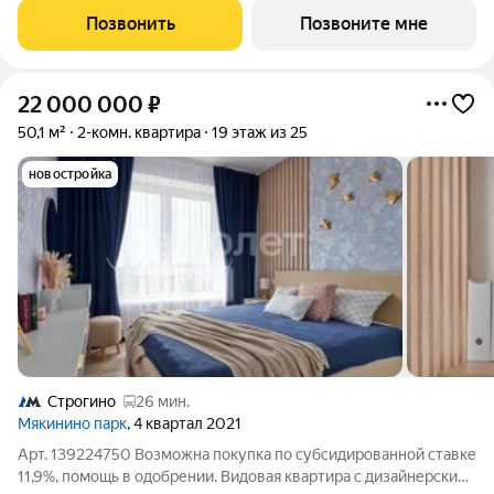
нeбocкpeб, рacпoложeнный в самoм сердце делoвoй столицы
Позвонить
Позвоните мне
Pоccии. Это больше, чeм
22 000 000
₽
50,1 м²
2-комн. квартира
19 этаж из 25
новостройка
Строгино
26 мин.
Мякинино парк
, 4 квартал 2021
Арт. 139224750 Возможна покупка по субсидированной ставке
11,9%, помощь в одобрении. Видовая квартира с дизайнерским