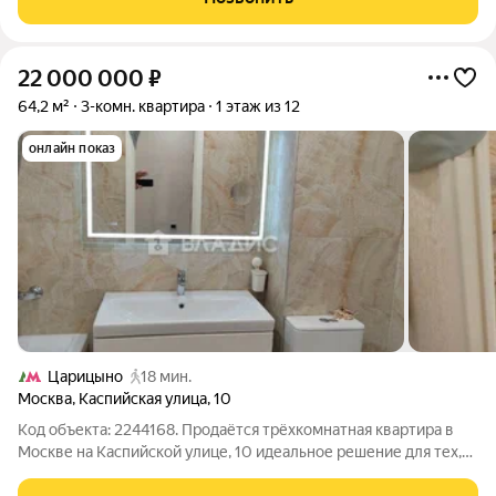
Современный развитый район, со
22 000 000
₽
64,2 м²
3-комн. квартира
1 этаж из 12
онлайн показ
Царицыно
18 мин.
Москва
,
Каспийская улица
,
10
Код объекта: 2244168. Продаётся трёхкомнатная квартира в
Москве на Каспийской улице, 10 идеальное решение для тех,
кто ищет комфортное жильё в хорошем районе! Квартира