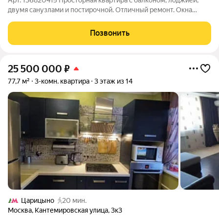
Арт. 136820415 Просторная квартира с балконом, лоджией,
двумя санузлами и постирочной. Отличный ремонт. Окна
одной из спален выходят на Малый Тарычевский пруд, другие -
в зелёный двор. В стоимость входят мебель и техника. В
Позвонить
подъезде имеется консьерж.
25 500 000
₽
77,7 м²
3-комн. квартира
3 этаж из 14
Царицыно
20 мин.
Москва
,
Кантемировская улица
,
3к3