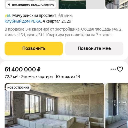
последнее предложение
Мичуринский проспект
9 мин.
Клубный дом РЕКА
, 4 квартал 2029
В продаже 3-к квартира от застройщика. Общая площадь 146.2,
жилая 115.1, кухня 31.1. Квартира расположена на 3 этаже
клубного дома РЕКА-4, 5. Квартира без отделки. Срок сдачи: 4
кв. 2029 года. Высота потолка до 3.65 метра в квартирах и до
Позвонить
Позвоните мне
4,5 м в
61 400 000
₽
72,7 м²
2-комн. квартира
10 этаж из 14
новостройка