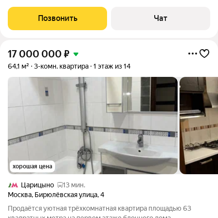
(кухня-гостиная, две изолированные комнаты, два санузла,
оборудования гардеробная комната), окна на лес. Мебель и
Позвонить
Чат
техника по
17 000 000
₽
64,1 м²
3-комн. квартира
1 этаж из 14
хорошая цена
Царицыно
13 мин.
Москва
,
Бирюлёвская улица
,
4
Продаётся уютная трёхкомнатная квартира площадью 63