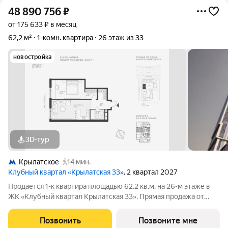
48 890 756
₽
от 175 633 ₽ в месяц
62,2 м²
1-комн. квартира
26 этаж из 33
новостройка
3D-тур
Крылатское
14 мин.
Клубный квартал «Крылатская 33»
, 2 квартал 2027
Продается 1-к квартира площадью 62.2 кв.м. на 26-м этаже в
ЖК «Клубный квартал Крылатская 33». Прямая продажа от
застройщика! Крылатская 33 - проект премиум-класса на
западе Москвы от специализированного застройщика
Позвонить
Позвоните мне
«Сияние». Комплекс расположен