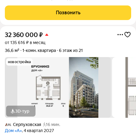
открывает панорамный вид. Пространство позволяет
воплотить любой вариант планировки ЖК Ever расположен в
Позвонить
районе Обручева, природа рядом,
32 360 000
₽
от 135 616 ₽ в месяц
36,6 м²
1-комн. квартира
6 этаж из 21
новостройка
3D-тур
Серпуховская
16 мин.
Дом «А»
, 4 квартал 2027