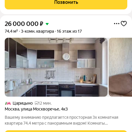
расположена на первом этаже 12-этажного панельного дома
Позвонить
1971 года постройки.
26 000 000
₽
74,4 м²
3-комн. квартира
16 этаж из 17
Царицыно
12 мин.
Москва
,
улица Москворечье
,
4к3
Вашему вниманию предлагается просторная 3х комнатная
квартира 74,4 метра с панорамным видом! Комнаты
изолированные, качественный ремонт, встроенный кухонный