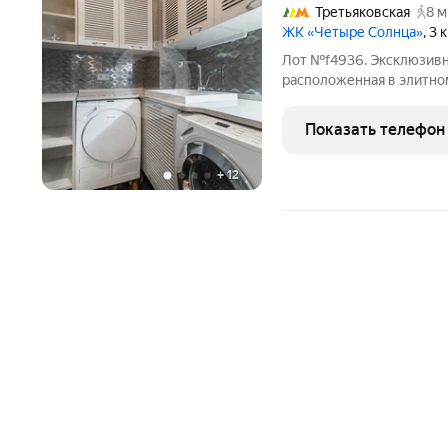
Третьяковская
8 м
ЖК «Четыре Солнца»
, 3
Лот №f4936. Эксклюзивн
расположенная в элитно
Замоскворечье. Квартир
делает ее идеальным вы
Показать телефон
покупателей. Дизайн кв
+
12