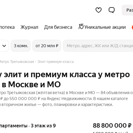
Ра
потека
Журнал
Для бизнеса
Уникальные акции
3 комн.
от 20 млн ₽
Метро Третьяковская
Элит премиум класса
 элит и премиум класса у метро
) в Москве и МО
ро Третьяковская (жёлтая ветка) в Москве и МО — 84 объявления о
 ₽ до 550 000 000 ₽ на Яндекс Недвижимости. В нашем каталоге
и вторичном жилье — фото, планировки и характеристики.
88 800 000
₽
апартаменты · 3 этаж из 9