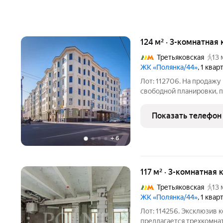
124 м² · 3-комнатная 
Третьяковская
13 
ЖК «Полянка/44»
, 1 ква
Лот: 112706. На продажу
свободной планировки, п
комплексе "Полянка/44".
особняка Лотос. Возможн
Показать телефон
спальни, со
+
6
117 м² · 3-комнатная 
Третьяковская
13 
ЖК «Полянка/44»
, 1 ква
Лот: 114256. Эксклюзив к
предлагается трехкомна