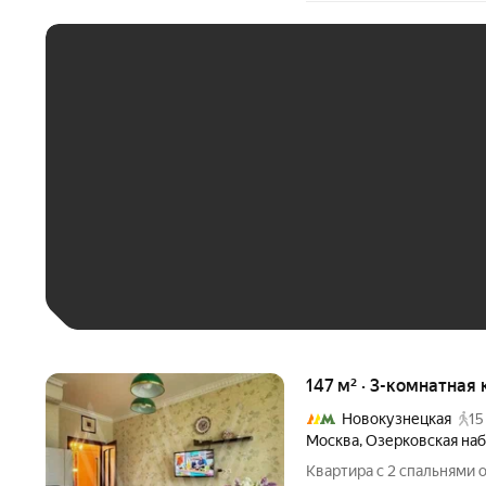
ЕЖЕМЕСЯЧНЫЙ ПЛАТЁ
До 30 тыс. ₽
До 50 тыс. ₽
До 70 тыс. ₽
Больше 100 тыс. ₽
147 м² · 3-комнатная 
Новокузнецкая
15
Москва
,
Озерковская на
Квартира с 2 спальнями 