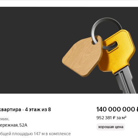
Ж
До 100 тыс. ₽
140 000 000
квартира · 4 этаж из 8
952 381 ₽ за м²
 мин.
бережная
,
52А
хорошая цена
общей площадью 147 м в комплексе