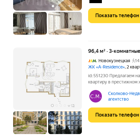
декоративные молдинги 
+
11
Показать телефон
96,4 м² · 3-комнатны
Новокузнецкая
14
ЖК «A-Residence»
, 2 ква
id: 551230 Предлагаем 
квартиру в престижном 
расположенном всего в 
Сколково-Недв
метро Павелецкая. Кварт
агентство
общей площадью 96,4
+
12
Показать телефон