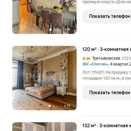
премиум-класса «Дом на
отделкой, расположена н
шумоизоляции, установл
Показать телефон
кондиционирован
+
9
120 м² · 3-комнатная 
Третьяковская
12 
ЖК «Онегин»
, 4 квартал
Лот: 115421. На продажу
площадью 120 кв.м., в п
Планировка: кухня-гостин
своим санузлом, гардеро
Показать телефон
прихожая,
+
11
132 м² · 3-комнатная 