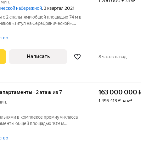
1 200 000 ₽ за м²
 мин.
нической набережной
, 3 квартал 2021
 с 2 спальнями общей площадью 74 м в
няков «Титул на Серебрянической».
готовой отделкой расположены на 3
ота потолков 3,2 метра. Планировка:
тство
Написать
8 часов назад
163 000 000
 апартаменты · 2 этаж из 7
1 495 413 ₽ за м²
мин.
альнями в комплексе премиум-класса
ртаменты общей площадью 109 м
этаже. Выполнена дизайнерская отделка
ассики. Интерьеры украшают
тство