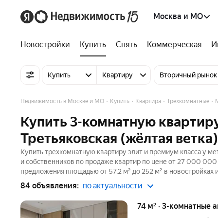
Москва и МО
Новостройки
Купить
Снять
Коммерческая
И
Купить
Квартиру
Вторичный рынок
Недвижимость в Москве и МО
Купить
Квартира
Трехкомнатные
Купить 3-комнатную квартиру
Третьяковская (жёлтая ветка
Купить трехкомнатную квартиру элит и премиум класса у мет
и собственников по продаже квартир по цене от 27 000 000
предложения площадью от 57,2 м² до 252 м² в новостройках 
84 объявления:
по актуальности
74 м² · 3-комнатные 