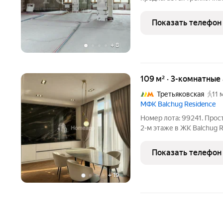
площадью 117,2 кв.м., в
"Полянка/44" в Замоскво
Показать телефон
планировка:
+
8
109 м² · 3-комнатные
Третьяковская
11 
МФК Balchug Residence
Номер лота: 99241. Про
2-м этаже в ЖК Balchug R
современный и качестве
девелопера Insigma, вы
Показать телефон
архитектурному проекту
+
19