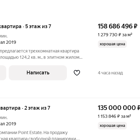
158 686 496
₽
квартира · 5 этаж из 7
1 279 730 ₽ за м²
мин.
ртал 2019
хорошая цена
 предлагается трехкомнатная квартира
лощадью 124,2 кв. м., в элитном жилом
 Квартира располагается на 5 этаже
ая планировка: кухня-гостиная, две
Написать
4 часа назад
135 000 000
квартира · 2 этаж из 7
1 153 846 ₽ за м²
мин.
ртал 2019
хорошая цена
омпании Point Estate. На продажу
тная квартира свободной планировки,