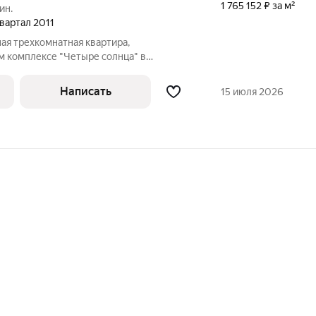
1 765 152 ₽ за м²
ин.
 квартал 2011
ая трехкомнатная квартира,
м комплексе "Четыре солнца" в
а отличается особым комфортом, что
бором для самых взыскательных
Написать
15 июля 2026
артиры выполнен