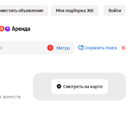
зместить объявление
Моя подборка ЖК
Войти
1
Сохранить поиск
Метро
Смотреть на карте
т агентств