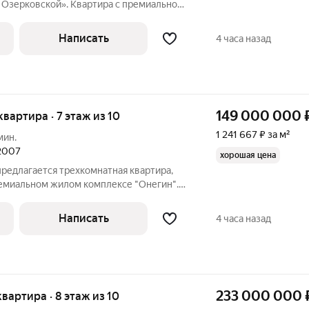
 Озерковской». Квартира с премиальной
а 4 этаже. Произведены работы по
ены системы вентиляции и
Написать
4 часа назад
ия Daikin и
149 000 000
квартира · 7 этаж из 10
1 241 667 ₽ за м²
мин.
 2007
хорошая цена
 предлагается трехкомнатная квартира,
ремиальном жилом комплексе "Онегин".
ая, две спальни, одна из которых со
бная, гостевой санузел, постирочная,
Написать
4 часа назад
233 000 000
квартира · 8 этаж из 10