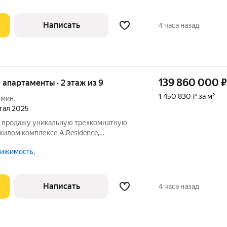
и карнизы.
Написать
4 часа назад
139 860 000
₽
е апартаменты · 2 этаж из 9
1 450 830 ₽ за м²
 мин.
ртал 2025
на продажу уникальную трехкомнатную
жилом комплексе A.Residence,
нескольких минутах ходьбы от станции
ижимость,
ира на 2 этаже девятиэтажного дома с
Написать
4 часа назад