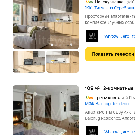
Новокузнецкая
16
ЖК «Титул» на Серебря
Просторные апартаменты
комплексе клубных особ
Угловые апартаменты с 
этаже в корпусе 1.1. Выс
Whitewill, аген
кухня-гостиная,
+
9
Показать телефон
109 м² · 3-комнатные
Третьяковская
11 
МФК Balchug Residence
Апартаменты с двумя сп
Balchug Residence. Апа
расположены на втором 
в стиле современной кл
Whitewill, аген