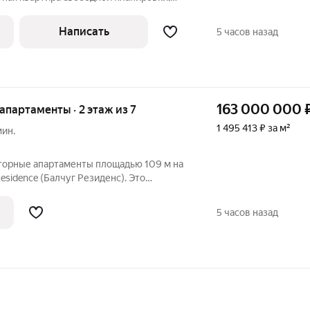
 премиальном жилом комплексе
речье. Квартира без отделки. Возможная
Написать
5 часов назад
163 000 000
 апартаменты · 2 этаж из 7
1 495 413 ₽ за м²
мин.
сторные апартаменты площадью 109 м на
esidence (Балчуг Резиденс). Это
нный проект 2019 года постройки от
полненный по индивидуальному
5 часов назад