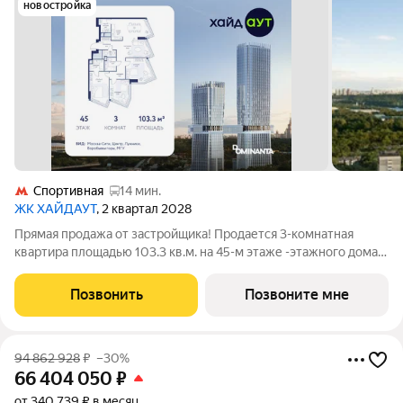
новостройка
Спортивная
14 мин.
ЖК ХАЙДАУТ
, 2 квартал 2028
Прямая продажа от застройщика! Продается 3-комнатная
квартира площадью 103.3 кв.м. на 45-м этаже -этажного дома в
жилом комплексе ХАЙДАУТ с панорамными видами: Парк
Победы, Долина реки Сетунь, МГУ, Москва-Сити, Воробьевы
Позвонить
Позвоните мне
горы. Высота потолков 3,25 м.
94 862 928
₽
–30%
66 404 050
₽
от 340 739 ₽ в месяц