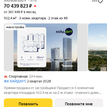
100 628 320
₽
–30%
70 439 823
₽
от 361 448 ₽ в месяц
102,4 м²
3-комн. квартира
2 этаж из 49
новостройка
Спортивная
14 мин.
ЖК ХАЙДАУТ
, 2 квартал 2028
Прямая продажа от застройщика! Продается 3-комнатная
квартира площадью 102.4 кв.м. на 2-м этаже -этажного дома в
жилом комплексе ХАЙДАУТ с панорамными видами: Парк
Победы, Долина реки Сетунь, МГУ, Москва-Сити, Воробьевы
Позвонить
Позвоните мне