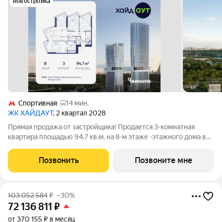
новостройка
Спортивная
14 мин.
ЖК ХАЙДАУТ
, 2 квартал 2028
Прямая продажа от застройщика! Продается 3-комнатная
квартира площадью 94.7 кв.м. на 8-м этаже -этажного дома в
жилом комплексе ХАЙДАУТ с панорамными видами: Парк
Победы, Долина реки Сетунь, МГУ, Москва-Сити, Воробьевы
Позвонить
Позвоните мне
горы. Высота потолков 3,25 м.
103 052 584
₽
–30%
72 136 811
₽
от 370 155 ₽ в месяц