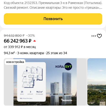
Код объекта: 2132353. Премиальная 3-к в Раменках (Потылиха).
Свежий ремонт. Описание квартиры: Это не просто «трешка», а
пространство с итальянским характером. Вас ждет грамотно
спланированная, светлая квартира в престижном кирпичном
Позвонить
доме. - Ремонт и
94 632 800
₽
–30%
66 242 963
₽
от 339 912 ₽ в месяц
94,3 м²
3-комн. квартира
25 этаж из 34
новостройка