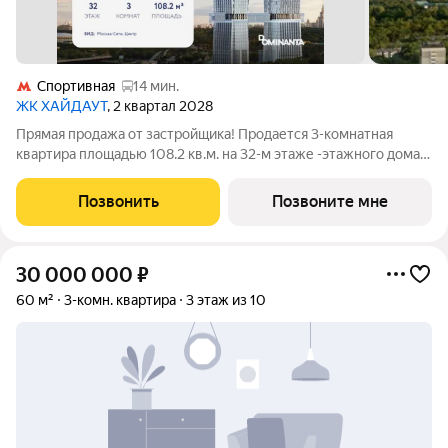
Спортивная
14 мин.
ЖК ХАЙДАУТ
, 2 квартал 2028
Прямая продажа от застройщика! Продается 3-комнатная
квартира площадью 108.2 кв.м. на 32-м этаже -этажного дома в
жилом комплексе ХАЙДАУТ с панорамными видами: Парк
Победы, Долина реки Сетунь, МГУ, Москва-Сити, Воробьевы
Позвонить
Позвоните мне
горы. Высота потолков 3,25 м.
30 000 000
₽
60 м²
3-комн. квартира
3 этаж из 10