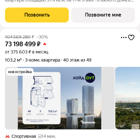
квартира площадью 91.4 кв.м. на 11-м этаже -этажного дома в
жилом комплексе ХАЙДАУТ с панорамными видами: Парк
Победы, Долина реки Сетунь, МГУ, Москва-Сити, Воробьевы
Позвонить
Позвоните мне
горы. Высота потолков 3,25 м.
104 569 280
₽
–30%
73 198 499
₽
от 375 603 ₽ в месяц
103,2 м²
3-комн. квартира
40 этаж из 49
новостройка
Спортивная
14 мин.