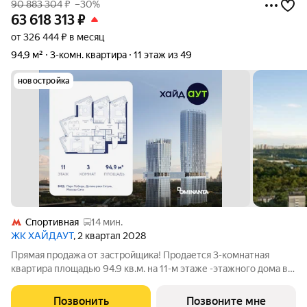
90 883 304
₽
–30%
63 618 313
₽
от 326 444 ₽ в месяц
94,9 м²
3-комн. квартира
11 этаж из 49
новостройка
Спортивная
14 мин.
ЖК ХАЙДАУТ
, 2 квартал 2028
Прямая продажа от застройщика! Продается 3-комнатная
квартира площадью 94.9 кв.м. на 11-м этаже -этажного дома в
жилом комплексе ХАЙДАУТ с панорамными видами: Парк
Победы, Долина реки Сетунь, МГУ, Москва-Сити, Воробьевы
Позвонить
Позвоните мне