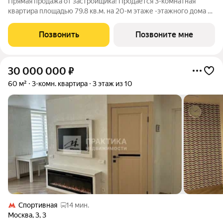
Прямая продажа от застройщика! Продается 3-комнатная
квартира площадью 79.8 кв.м. на 20-м этаже -этажного дома в
жилом комплексе ХАЙДАУТ с панорамными видами: Парк
Победы, Долина реки Сетунь, МГУ, Москва-Сити, Воробьевы
Позвонить
Позвоните мне
горы. Высота потолков 3,25 м.
30 000 000
₽
60 м²
3-комн. квартира
3 этаж из 10
Спортивная
14 мин.
Москва
,
3
,
3