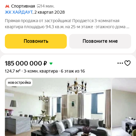
Спортивная
14 мин.
ЖК ХАЙДАУТ
, 2 квартал 2028
Прямая продажа от застройщика! Продается 3-комнатная
квартира площадью 94.3 кв.м. на 25-м этаже -этажного дома в
жилом комплексе ХАЙДАУТ с панорамными видами: Парк
Победы, Долина реки Сетунь, МГУ, Москва-Сити, Воробьевы
Позвонить
Позвоните мне
горы. Высота потолков 3,25 м.
185 000 000
₽
124,7 м²
3-комн. квартира
6 этаж из 16
новостройка