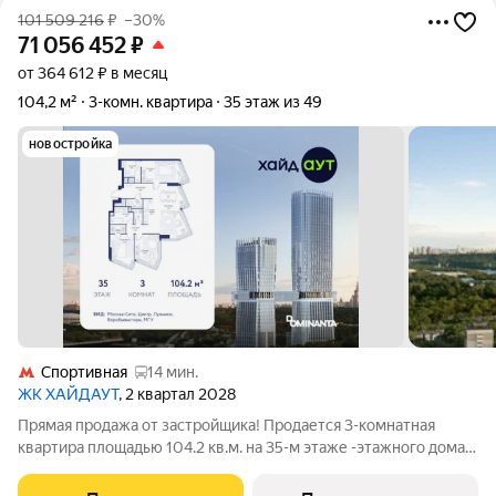
101 509 216
₽
–30%
71 056 452
₽
от 364 612 ₽ в месяц
104,2 м²
3-комн. квартира
35 этаж из 49
новостройка
Спортивная
14 мин.
ЖК ХАЙДАУТ
, 2 квартал 2028
Прямая продажа от застройщика! Продается 3-комнатная
квартира площадью 104.2 кв.м. на 35-м этаже -этажного дома в
жилом комплексе ХАЙДАУТ с панорамными видами: Парк
Победы, Долина реки Сетунь, МГУ, Москва-Сити, Воробьевы