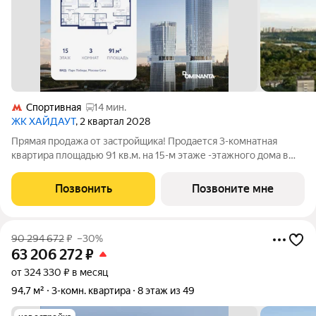
Спортивная
14 мин.
ЖК ХАЙДАУТ
, 2 квартал 2028
Прямая продажа от застройщика! Продается 3-комнатная
квартира площадью 91 кв.м. на 15-м этаже -этажного дома в
жилом комплексе ХАЙДАУТ с панорамными видами: Парк
Победы, Долина реки Сетунь, МГУ, Москва-Сити, Воробьевы
Позвонить
Позвоните мне
горы. Высота потолков 3,25 м.
90 294 672
₽
–30%
63 206 272
₽
от 324 330 ₽ в месяц
94,7 м²
3-комн. квартира
8 этаж из 49