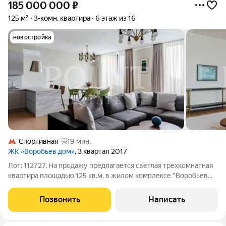
185 000 000
₽
125 м²
3-комн. квартира
6 этаж из 16
новостройка
Спортивная
19 мин.
ЖК «Воробьев дом»
, 3 квартал 2017
Лот: 112727. На продажу предлагается светлая трехкомнатная
квартира площадью 125 кв.м. в жилом комплексе "Воробьев
Дом". Функциональная планировка: кухня-гостиная, две
спальни, одна из которых со своей гардеробной и санузлом,
Позвонить
Написать
гардеробная, совмещенный