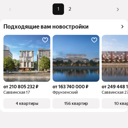
Помимо удобной сортировки по цене продажи вы 
1
2
можете отсортировать результаты по стоимости 
квадратного метра или площади
Подходящие вам новостройки
от 210 805 232 ₽
от 163 740 000 ₽
от 249 448 
Саввинская 17
Фрунзенский
Саввинская 2
4 квартиры
156 квартир
10 ква