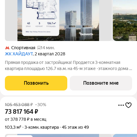
Спортивная
14 мин.
ЖК ХАЙДАУТ
, 2 квартал 2028
Прямая продажа от застройщика! Продается 3-комнатная
квартира площадью 126.7 кв.м. на 45-м этаже -этажного дома в
жилом комплексе ХАЙДАУТ с панорамными видами: Парк
Победы, Долина реки Сетунь, МГУ, Москва-Сити, Воробьевы
Позвонить
Позвоните мне
горы. Высота потолков 3,25 м.
105 453 088
₽
–30%
73 817 164
₽
от 378 778 ₽ в месяц
103,3 м²
3-комн. квартира
45 этаж из 49