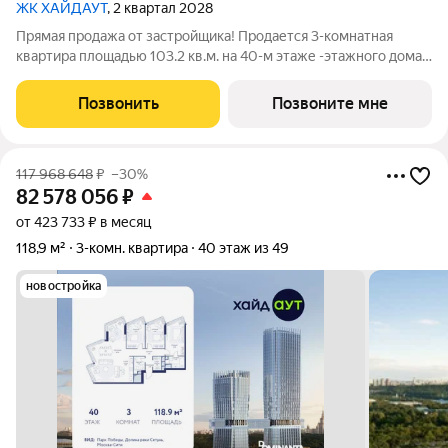
ЖК ХАЙДАУТ
, 2 квартал 2028
Прямая продажа от застройщика! Продается 3-комнатная
квартира площадью 103.2 кв.м. на 40-м этаже -этажного дома
в жилом комплексе ХАЙДАУТ с панорамными видами: Парк
Победы, Долина реки Сетунь, МГУ, Москва-Сити, Воробьевы
Позвонить
Позвоните мне
горы. Высота потолков 3,25 м.
117 968 648
₽
–30%
82 578 056
₽
от 423 733 ₽ в месяц
118,9 м²
3-комн. квартира
40 этаж из 49
новостройка