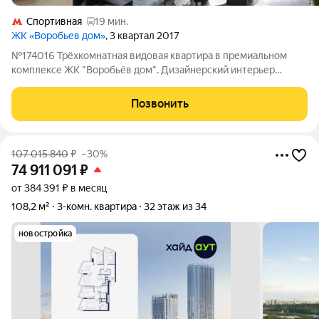
Спортивная
19 мин.
ЖК «Воробьев дом»
, 3 квартал 2017
№174016 Трёхкомнатная видовая квартира в премиальном
комплексе ЖК "Воробьёв дом". Дизайнерский интерьер
выполнен в современном стиле с использованием
высококачественных материалов. Удачное планировочное
Позвонить
решение включает просторную зону
107 015 840
₽
–30%
74 911 091
₽
от 384 391 ₽ в месяц
108,2 м²
3-комн. квартира
32 этаж из 34
новостройка