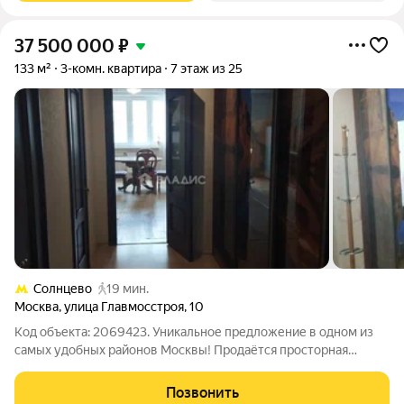
37 500 000
₽
133 м²
3-комн. квартира
7 этаж из 25
Солнцево
19 мин.
Москва
,
улица Главмосстроя
,
10
Код объекта: 2069423. Уникальное предложение в одном из
самых удобных районов Москвы! Продаётся просторная
трёхкомнатная квартира площадью 133 кв. м на улице
Главмосстроя, 10. Квартира расположена на 7 этаже 25-
Позвонить