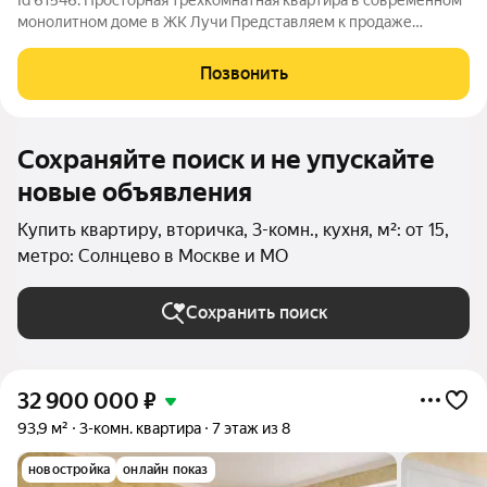
Id 61546. Просторная трехкомнатная квартира в современном
монолитном доме в ЖК Лучи Представляем к продаже
светлую и невероятно просторную трехкомнатную квартиру
площадью 86 м в современном жилом комплексе 2020 года
Позвонить
постройки. Объект расположен на 10
Сохраняйте поиск и не упускайте
новые объявления
Купить квартиру, вторичка, 3-комн., кухня, м²: от 15,
метро: Солнцево в Москве и МО
Сохранить поиск
32 900 000
₽
93,9 м²
3-комн. квартира
7 этаж из 8
новостройка
онлайн показ