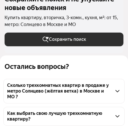
новые объявления
Купить квартиру, вторичка, 3-комн., кухня, м²: от 15,
метро: Солнцево в Москве и МО
Сохранить поиск
Остались вопросы?
Сколько трехкомнатных квартир в продаже у
метро Солнцево (жёлтая ветка) в Москве и
МО ?
На Яндекс Недвижимости в продаже у метро 
Солнцево (жёлтая ветка) в Москве и МО 22 
Как выбрать свою лучшую трехкомнатную
квартиру?
трехкомнатных квартиры, из них 1 объявление от 
собственников, 21 объявление от агентств