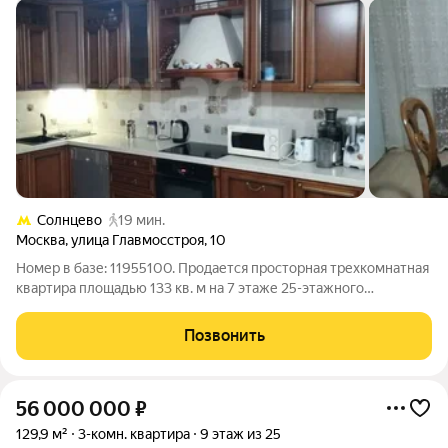
Солнцево
19 мин.
Москва
,
улица Главмосстроя
,
10
Номер в базе: 11955100. Продается просторная трехкомнатная
квартира площадью 133 кв. м на 7 этаже 25-этажного
монолитно-панельного дома 2008 года постройки. Ключевое
преимущество отличная локация: пешая доступность до
Позвонить
станции метро «Говорово»
56 000 000
₽
129,9 м²
3-комн. квартира
9 этаж из 25