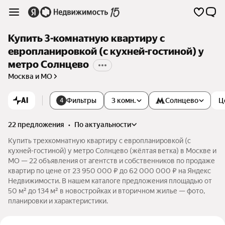
Купить 3-комнатную квартиру с
европланировкой (с кухней-гостиной) у
метро Солнцево
Москва и МО
AI
Фильтры
3 комн.
Солнцево
Ц
4
22 предложения
•
по актуальности
Купить трехкомнатную квартиру с европланировкой (с
кухней-гостиной) у метро Солнцево (жёлтая ветка) в Москве и
МО — 22 объявления от агентств и собственников по продаже
квартир по цене от 23 950 000 ₽ до 62 000 000 ₽ на Яндекс
Недвижимости. В нашем каталоге предложения площадью от
50 м² до 134 м² в новостройках и вторичном жилье — фото,
планировки и характеристики.