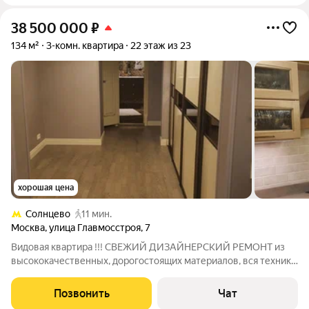
38 500 000
₽
134 м²
3-комн. квартира
22 этаж из 23
хорошая цена
Солнцево
11 мин.
Москва
,
улица Главмосстроя
,
7
Видовая квартира !!! СВЕЖИЙ ДИЗАЙНЕРСКИЙ РЕМОНТ из
высококачественных, дорогостоящих материалов, вся техника,
оборудование и мебель мировых брендов. Дом с подземным
паркингом, ремонт по дизайн-проекту, панорамный вид на
Позвонить
Чат
город, и парк, в вечернее