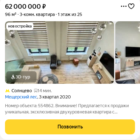
62 000 000
₽
96 м²
3-комн. квартира
1 этаж из 25
новостройка
3D-тур
Солнцево
14 мин.
Мещерский лес
, 3 квартал 2020
Номер объекта: 554862. Внимание! Предлагается к продажи
уникальная, эксклюзивная двухуровневая квартира с
панорамными видами и потолками до 6,8 метра в ЖК
«Мещерский лес». Это идеальный вариант для тех, кто ценит
Позвонить
пространство, стиль и комфорт