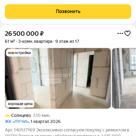
продуманная инфраструктура. Ищете идеальное жильё для
комфортной жизни? Представляем уникальную
Позвонить
трёхкомнатную двухуровневую квартиру в современном
26 500 000
₽
61 м²
3-комн. квартира
9 этаж из 17
новостройка
хорошая цена
Солнцево
10 мин.
ЖК «ЛУЧИ»
, 1 квартал 2026
Арт. 140517169 Эксклюзивно согласуем покупку с ремонтом в