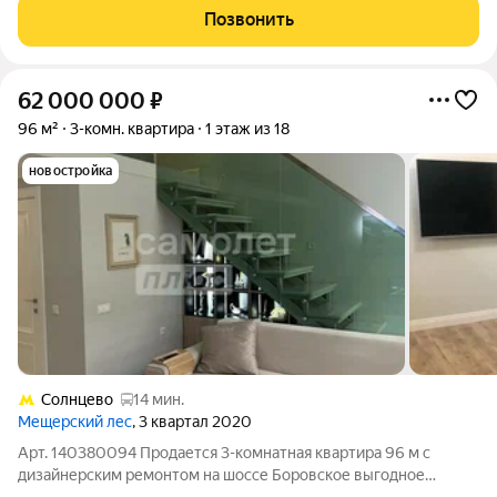
этажного монолитного дома, построенного в 2022 году.
Позвонить
Высота потолков 2,95 м создаёт
62 000 000
₽
96 м²
3-комн. квартира
1 этаж из 18
новостройка
Солнцево
14 мин.
Мещерский лес
, 3 квартал 2020
Арт. 140380094 Продается 3-комнатная квартира 96 м с
дизайнерским ремонтом на шоссе Боровское выгодное