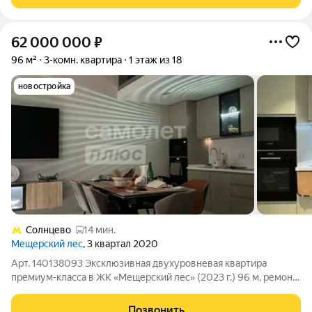
этажного панельного дома 2008 года
62 000 000
₽
96 м²
3-комн. квартира
1 этаж из 18
новостройка
Солнцево
14 мин.
Мещерский лес
, 3 квартал 2020
Арт. 140138093 Эксклюзивная двухуровневая квартира
премиум-класса в ЖК «Мещерский лес» (2023 г.) 96 м, ремонт
от швейцарской студии, полная меблировка. Продается
уникальный лот на вторичном рынке, который сочетает
Позвонить