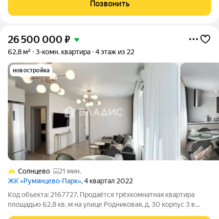
ДЕЙСТВИТЕЛЬНО КОМФОРТНОЙ планировки - КУХНЯ
Позвонить
площадью 15,3 м2, ТРИ просторные изолированные КОМНАТЫ
26 500 000
₽
62,8 м²
3-комн. квартира
4 этаж из 22
новостройка
Солнцево
21 мин.
ЖК «Румянцево-Парк»
, 4 квартал 2022
Код объекта: 2167727. Продаётся трёхкомнатная квартира
площадью 62,8 кв. м на улице Родниковая, д. 30 корпус 3 в
районе Солнцево. Квартира расположена на 4 этаже 22-