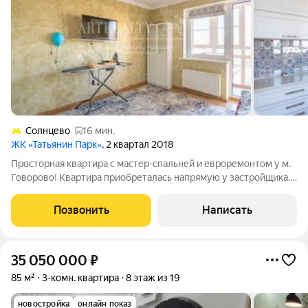
Солнцево
16 мин.
ЖК «Татьянин Парк»
, 2 квартал 2018
Просторная квартира с мастер-спальней и евроремонтом у м.
Говорово! Квартира приобреталась напрямую у застройщика,
чистая и прозрачная история. Один взрослый собственник.
Полная стоимость в договоре. Подходит под ипотеку любого
Позвонить
Написать
банка, быстрый выход
35 050 000
₽
85 м²
3-комн. квартира
8 этаж из 19
новостройка
онлайн показ