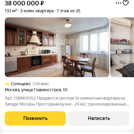
38 000 000
₽
133 м²
3-комн. квартира
7 этаж из 25
Солнцево
19 мин.
Москва
,
улица Главмосстроя
,
10
Арт. 138869052 Продается светлая 3х комнатная квартира на
Западе Москвы Просторная кухня - 24 м2, три изолированные
комнаты 34, 18 и 16 м2. Совмещенный и раздельный санузлы
Застекленная лоджия Гардеробная и постирочная Просторный
Позвонить
Написать
коридор Окна выходят