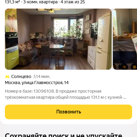
131,3 м²
3-комн. квартира
4 этаж из 25
Солнцево
14 мин.
Москва
,
улица Главмосстроя
,
14
Номер в базе: 13096108. В продаже просторная
трёхкомнатная квартира общей площадью 131,1 м с кухней-
столовой более 20 м. Окна выходят на две стороны солнечный
свет наполняет комнаты с утра до вечера. Высота потолков
Позвонить
2,65 м. Два раздельных санузла
Сохраняйте поиск и не упускайте