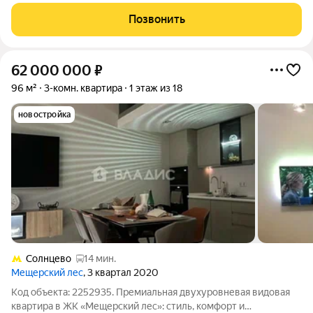
предложение для тех, кто ценит пространство, комфорт и
быстрый выход на сделку. Квартира расположена на 1-м этаже
Позвонить
монолитного 18-этажного дома.
62 000 000
₽
96 м²
3-комн. квартира
1 этаж из 18
новостройка
Солнцево
14 мин.
Мещерский лес
, 3 квартал 2020
Код объекта: 2252935. Премиальная двухуровневая видовая
квартира в ЖК «Мещерский лес»: стиль, комфорт и