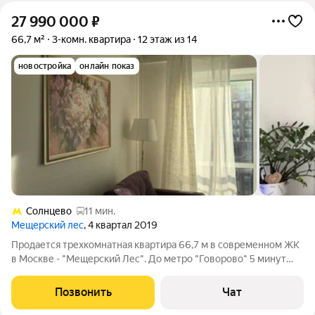
27 990 000
₽
66,7 м²
3-комн. квартира
12 этаж из 14
новостройка
онлайн показ
Солнцево
11 мин.
Мещерский лес
, 4 квартал 2019
Продается трехкомнатная квартира 66,7 м в современном ЖК
в Москве - "Мещерский Лес". До метро "Говорово" 5 минут
пешком и до МЦД "Мещерская" 10 минут. На машине дорога до
центра Москвы займет около 20 минут без пробок. В квартире
Позвонить
Чат
выполнен