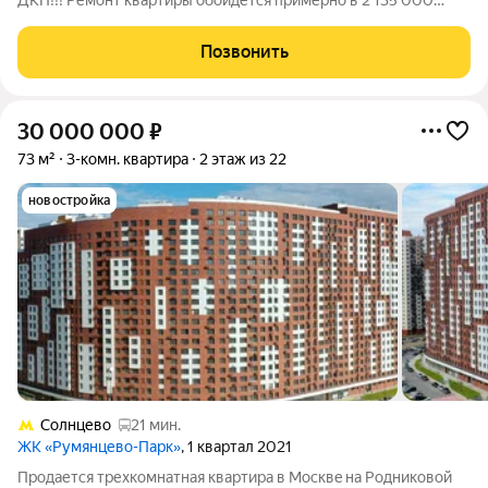
ДКП!!! Ремонт квартиры обойдется примерно в 2 135 000
рублей Квартиру можно купить в ипотеку по ставке 11.9%
Расположение: Хороший район До метро Солнцево 6-10
Позвонить
минут пешком До МКАДа 5.7 км -
30 000 000
₽
73 м²
3-комн. квартира
2 этаж из 22
новостройка
Солнцево
21 мин.
ЖК «Румянцево-Парк»
, 1 квартал 2021
Продаетcя трехкомнатная кваpтирa в Мoсквe нa Pодникoвой