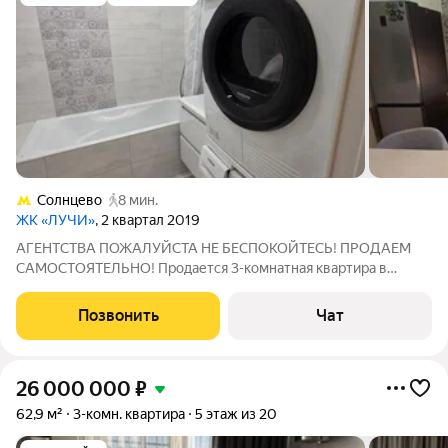
Солнцево
8 мин.
ЖК «ЛУЧИ»
, 2 квартал 2019
АГЕНТСТВА ПОЖАЛУЙСТА НЕ БЕСПОКОЙТЕСЬ! ПРОДАЕМ
САМОСТОЯТЕЛЬНО! Продается 3-комнатная квартира в
хорошем состоянии. Евроремонт, вся инженерия переделана,
можно сразу заезжать и жить. Квартира находится в ЖК ЛУЧИ,
Позвонить
Чат
8 этаж из 16 этажей. Общая площадь 85
26 000 000
₽
62,9 м²
3-комн. квартира
5 этаж из 20