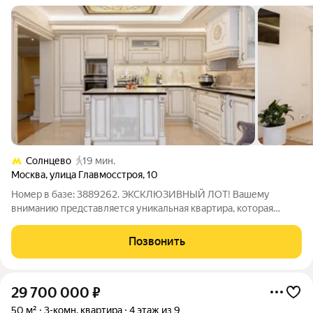
Солнцево
19 мин.
Москва
,
улица Главмосстроя
,
10
Номер в базе: 3889262. ЭКСКЛЮЗИВНЫЙ ЛОТ! Вашему
вниманию представляется уникальная квартира, которая
станет настоящей находкой для ценителей комфорта и стиля!
Это не просто жилье, а произведение искусства с
Позвонить
великолепным дизайнерским ремонтом,
29 700 000
₽
50 м²
3-комн. квартира
4 этаж из 9