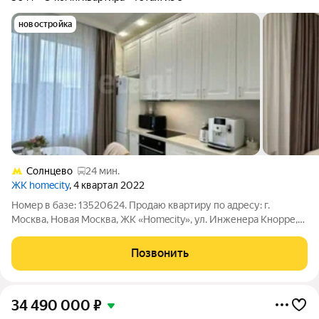
новостройка
Солнцево
24 мин.
ЖК homecity
, 4 квартал 2022
Номер в базе: 13520624. Продаю квартиру по адресу: г.
Москва, Новая Москва, ЖК «Homecity», ул. Инженера Кнорре,
7к1 Данную квартиру можно купить по ставке 12,5% О
квартире: Просторная трёхкомнатная квартира евроформата в
Позвонить
бизнес-классе. Удачная
34 490 000
₽