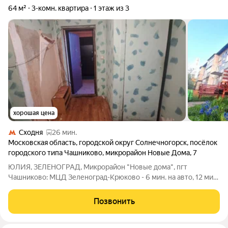
64 м²
3-комн. квартира
1 этаж из 3
хорошая цена
Сходня
26 мин.
Московская область
,
городской округ Солнечногорск
,
посёлок
городского типа Чашниково
,
микрорайон Новые Дома
,
7
ЮЛИЯ, ЗЕЛЕНОГРАД, Микрорайон "Новые дома", пгт
Чашниково: МЦД Зеленоград-Крюково - 6 мин. на авто, 12 мин.
общественным транспортом. За домом школа, рядом
магазины, аптека, мед. пункт, почта, парковая территория,
Позвонить
тихий зелёный двор с детской