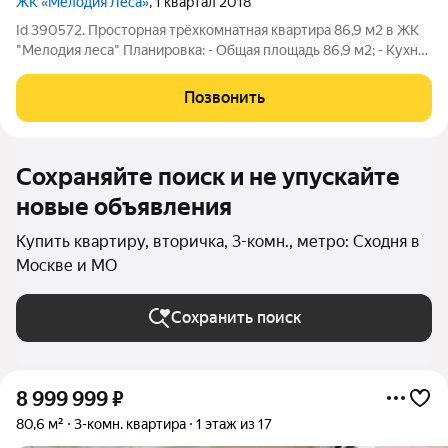
ЖК «Мелодия Леса»
, 1 квартал 2018
Id 390572. Просторная трёхкомнатная квартира 86,9 м2 в ЖК
"Мелодия леса" Планировка: - Общая площадь 86,9 м2; - Кухня
22 м2 - это полноценное пространство для большой семьи или
место для творческих кулинарных экспериментов; - Жилая
Позвонить
площадь 45,5 м2
Сохраняйте поиск и не упускайте
новые объявления
Купить квартиру, вторичка, 3-комн., метро: Сходня в
Москве и МО
Сохранить поиск
8 999 999
₽
80,6 м²
3-комн. квартира
1 этаж из 17