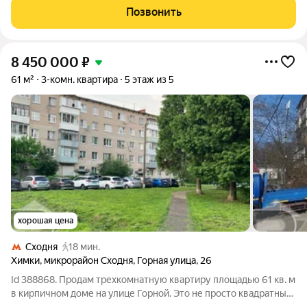
современном малоэтажном жилом комплексе "Митино
Позвонить
Дальнее". Объект расположен в деревне
8 450 000
₽
61 м²
3-комн. квартира
5 этаж из 5
хорошая цена
Сходня
18 мин.
Химки
,
микрорайон Сходня
,
Горная улица
,
26
Id 388868. Продам трехкомнатную квартиру площадью 61 кв. м
в кирпичном доме на улице Горной. Это не просто квадратные