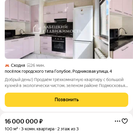
Сходня
26 мин.
посёлок городского типа Голубое
,
Родниковая улица
,
4
Добрый день!) Продаём трёхкомнатную квартиру с большой
кухней в экологически чистом, зеленом районе Подмосковья в
посёлке Голубое, Солнечногорский округ. ! Продажа БЕЗ
КОМИССИИ ! Кстати, если Вы сейчас продаёте свою квартиру,
Позвонить
то мы готовы сразу её
16 000 000
₽
100 м²
3-комн. квартира
2 этаж из 3