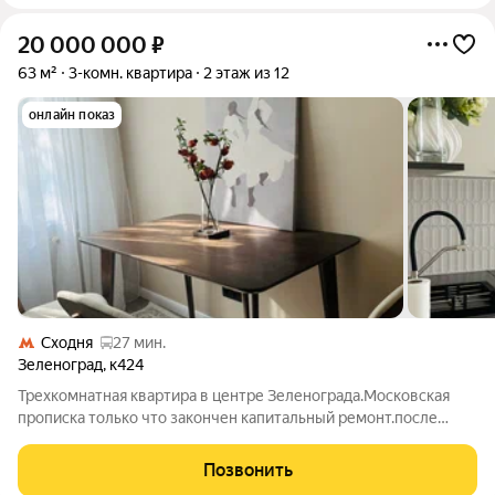
20 000 000
₽
63 м²
3-комн. квартира
2 этаж из 12
онлайн показ
Сходня
27 мин.
Зеленоград
,
к424
Трехкомнатная квартира в центре Зеленограда.Московская
прописка только что закончен капитальный ремонт.после
ремонта никто не жил. Продуманная планировка с большим
количеством мест хранения и возможностью разместить
Позвонить
дополнительные шкафы в каждой