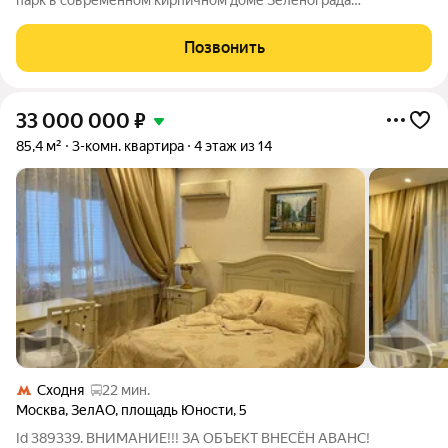
парк в современном кирпичном доме Зеленограда
Представляем к продаже уникальное предложение
трехкомнатную квартиру площадью 115,8 м в престижном
Позвонить
кирпичном доме по индивидуальному проекту 2006
33 000 000
₽
85,4 м²
3-комн. квартира
4 этаж из 14
Сходня
22 мин.
Москва
,
ЗелАО
,
площадь Юности
,
5
Id 389339. ВНИМАНИЕ!!! ЗА ОБЪЕКТ ВНЕСЁН АВАНС!