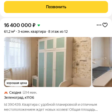
метры, а готовое решение для комфортной жизни семьи с
детьми и хорошая основа для выгодной инвестиции.
Позвонить
Планировка с тремя
16 400 000
₽
61,2 м²
3-комн. квартира
8 этаж из 12
хорошая цена
Сходня
14 мин.
Зеленоград
,
к1106
Id 390439. Квартира с удобной планировкой и отличным
местоположением ждет новых хозяев! Общая площадь