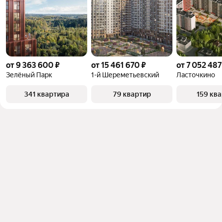
от 9 363 600 ₽
от 15 461 670 ₽
от 7 052 487
Зелёный Парк
1-й Шереметьевский
Ласточкино
341 квартира
79 квартир
159 кв