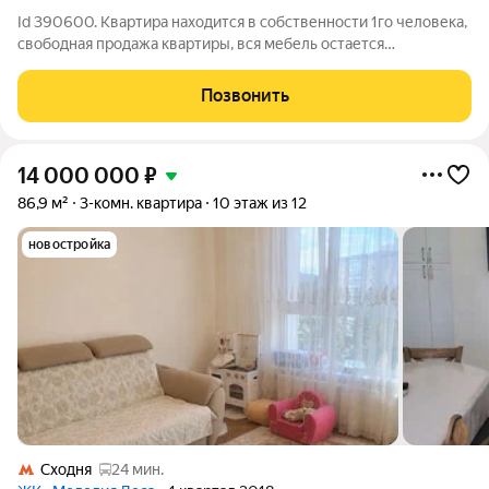
Id 390600. Квартира находится в собственности 1го человека,
свободная продажа квартиры, вся мебель остается
покупателям. Никаких обременений и долгов. Дом находится в
пешей доступности от остановок общественного транспорта,
Позвонить
до метро (станция
14 000 000
₽
86,9 м²
3-комн. квартира
10 этаж из 12
новостройка
Сходня
24 мин.