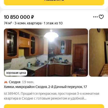
жилая площадь 75
10 850 000
₽
74 м²
3-комн. квартира
1 этаж из 10
хорошая цена
Сходня
9 мин.
Химки
,
микрорайон Сходня
,
2-й Дачный переулок
,
17
Id 389401. Продаётся прекрасная, просторная 3-х комнатная
квартира в Сходне с готовым ремонтом и удобной
планировкой. Представляем вашему вниманию отличный