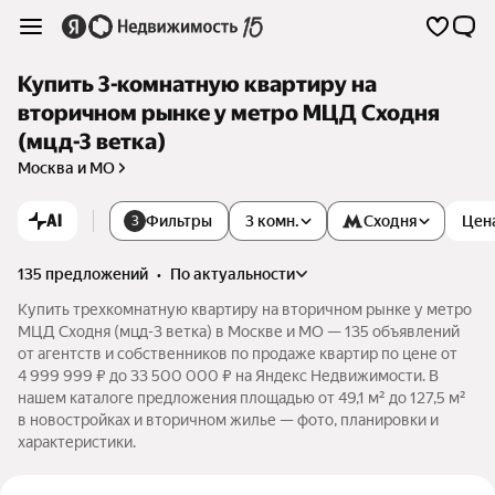
Купить 3-комнатную квартиру на
вторичном рынке у метро МЦД Сходня
(мцд-3 ветка)
Москва и МО
AI
Фильтры
3 комн.
Сходня
Цен
3
135 предложений
•
по актуальности
Купить трехкомнатную квартиру на вторичном рынке у метро
МЦД Сходня (мцд-3 ветка) в Москве и МО — 135 объявлений
от агентств и собственников по продаже квартир по цене от
4 999 999 ₽ до 33 500 000 ₽ на Яндекс Недвижимости. В
нашем каталоге предложения площадью от 49,1 м² до 127,5 м²
в новостройках и вторичном жилье — фото, планировки и
характеристики.