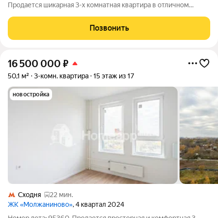
Продается шикарная 3-х комнатная квартира в отличном
состоянии. Общая площадь квартиры с учётом лоджий: 90,6
кв.м., без учёта лоджий 85,4кв.м. Квартира расположена на
Позвонить
комфортном четвертом этаже.
16 500 000
₽
50,1 м²
3-комн. квартира
15 этаж из 17
новостройка
Сходня
22 мин.
ЖК «Молжаниново»
, 4 квартал 2024