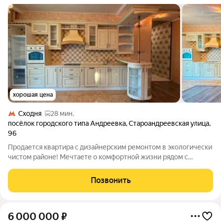
хорошая цена
Сходня
28 мин.
посёлок городского типа Андреевка
,
Староандреевская улица
,
96
Продается квартира с дизайнерским ремонтом в экологически
чистом районе! Мечтаете о комфортной жизни рядом с
Москвой? Представляем вашему вниманию эксклюзивное
предложение: стильная квартира с высококачественным
Позвонить
дизайнерским ремонтом в малоэтажном
6 000 000
₽