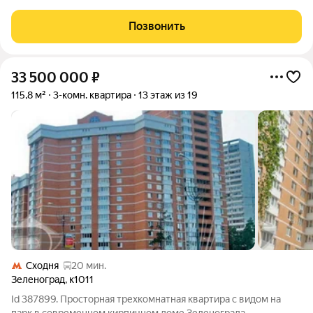
квартиры составляет 61,2 кв.м, жилая 39,4 комнаты
изолированные, площадь 17,0 кв.м., 11,5 кв.м., 10,9 кв.м., кухня
Позвонить
площадью 7,7 кв.м. Квартира
33 500 000
₽
115,8 м²
3-комн. квартира
13 этаж из 19
Сходня
20 мин.
Зеленоград
,
к1011
Id 387899. Просторная трехкомнатная квартира с видом на