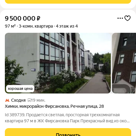
панельный, 3 лифта,
9 500 000
₽
97 м²
3-комн. квартира
4 этаж из 4
хорошая цена
Сходня
19 мин.
Химки
,
микрорайон Фирсановка
,
Речная улица
,
28
Id 389739. Продается светлая, просторная трехкомнатная
квартира 97 м в ЖК Фирсановка Парк Прекрасный вид из окон.
Рядом река и озеро. Экологически благоприятный район. Что
Вы получаете: Простор и гибкость планировки. 97 м, 5 окон,
Позвонить