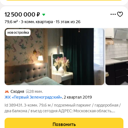
12 500 000
₽
79,6 м²
3-комн. квартира
15 этаж из 26
новостройка
Сходня
28 мин.
ЖК «Первый Зеленоградский»
, 2 квартал 2019
Id 389431. 3-комн. 79,6 м / подземный паркинг / гардеробная /
два балкона / въезд сегодня АДРЕС: Московская область,
Солнечногорский р-н, пгт Голубое, проезд Сургутский, 1к2
ДОМ: ЖК «Первый Зеленоградский», 2019 год постройки,
Позвонить