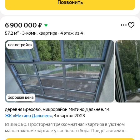
вариант для жизни светлую трехкомнатную квартиру
Позвонить
площадью 74 кв. м на первом этаже
6 900 000
₽
57,2 м²
3-комн. квартира
4 этаж из 4
новостройка
хорошая цена
деревня Брёхово
,
микрорайон Митино Дальнее
,
14
ЖК «Митино Дальнее»
, 4 квартал 2023
Id 389060. Просторная трехкомнатная квартира в уютном
малоэтажном квартале у соснового бора. Представляем к
продаже трехкомнатную квартиру площадью 57.2 кв.м в