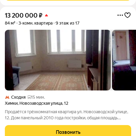
13 200 000
₽
84 м²
3-комн. квартира
9 этаж из 17
Сходня
15 мин.
Химки
,
Новозаводская улица
,
12
Продаётся трёхкомнатная квартира ул. Новозаводской улице,
12. Дом панельный 2010 года постройки, общая площадь
составляет 84,2 кв. м., 50.6 кв. м. жилая площадь, 10.5 кв. м
кухня. Высота потолков 2,6 метра, Комнаты изолированные.
Позвонить