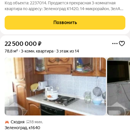
Код объекта: 2237014. Продается прекрасная 3-комнатная
квартира по адресу: Зеленоград К1420, 14-микрорайон, ЗелАО
Москвы. Описание квартиры Просторная площадь 81,4 кв.м.
Эргономичная и функциональная планировка. Высота
Позвонить
потолков 2,7 м. Гардеробная.
22 500 000
₽
78,8 м²
3-комн. квартира
3 этаж из 14
Сходня
18 мин.
Зеленоград
,
к1640