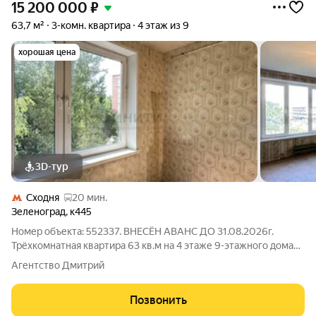
15 200 000
₽
63,7 м²
3-комн. квартира
4 этаж из 9
хорошая цена
3D-тур
Сходня
20 мин.
Зеленоград
,
к445
Номер объекта: 552337. ВНЕСЁН АВАНС ДО 31.08.2026г.
Трёхкомнатная квартира 63 кв.м на 4 этаже 9-этажного дома
очень экономичный вариант для покупки. Это одновременно и
Агентство Дмитрий
выгодное вложение средств, и реальный шанс получить
большую площадь в Москве по
Позвонить