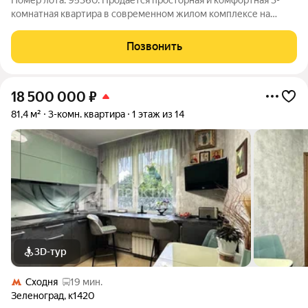
Номер лота: 95360. Продается просторная и комфортная 3-
комнатная квартира в современном жилом комплексе на
Ленинградское ш., 229Ак2. Общая площадь составляет 50,1 м,
из которых 33,42 м - жилая. Квартира расположена на 15 этаже
Позвонить
17-этажного дома,
18 500 000
₽
81,4 м²
3-комн. квартира
1 этаж из 14
3D-тур
Сходня
19 мин.
Зеленоград
,
к1420