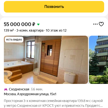
площадь с летними помещениями (балкон и 2 лоджии)
составляет 81,2 кв. м, жилая площадь 43.9 кв. м, кухня 10.1 кв. м.
Позвонить
Комнаты - 17,8, 13, 1 и
55 000 000
₽
139 м²
3-комн. квартира
10 этаж из 12
есть видео
Сходненская
6 мин.
Москва
,
Аэродромная улица
,
15к1
Просторная 3-х комнатная семейная квартира 139.8 м с сауной
у метро Сходненская от КРОСТ: уют и приватность Продается