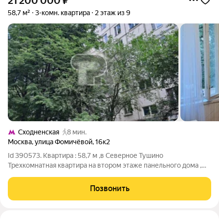
21 200 000
₽
58,7 м²
3-комн. квартира
2 этаж из 9
Сходненская
8 мин.
Москва
,
улица Фомичёвой
,
16к2
Id 390573. Квартира : 58,7 м ,в Северное Тушино
Трехкомнатная квартира на втором этаже панельного дома ,
здесь нет необходимости в капитальном ремонте или поиске
мебели: объект полностью укомплектован, включая кухонный
Позвонить
гарнитур. Высота потолков 2,46