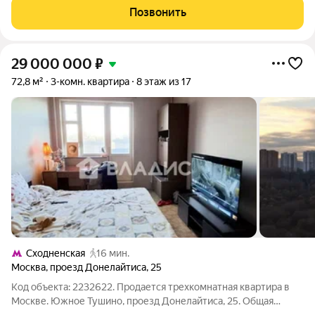
изолированные, кухня 8,3 кв м, две большие лоджии,
Позвонить
раздельный санузел, высота потолка 2,70.
29 000 000
₽
72,8 м²
3-комн. квартира
8 этаж из 17
Сходненская
16 мин.
Москва
,
проезд Донелайтиса
,
25
Код объекта: 2232622. Продается трехкомнатная квартира в
Москве. Южное Тушино, проезд Донелайтиса, 25. Общая