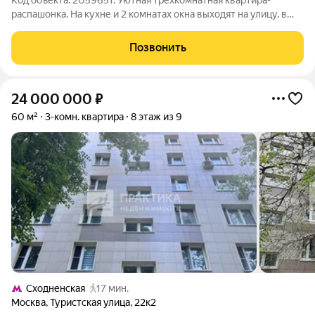
Код объекта: 2059651. Уютная трехкомнатная квартира-
распашонка. На кухне и 2 комнатах окна выходят на улицу, в
комнате с балконом во двор. В 1 минуте ходьбы находится
школа с французским уклоном, напротив детский сад. В 3
Позвонить
минутах магазины: пятерочка,
24 000 000
₽
60 м²
3-комн. квартира
8 этаж из 9
Сходненская
17 мин.
Москва
,
Туристская улица
,
22к2