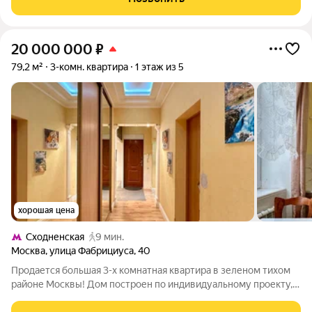
расположена на комфортном 3 этаже
20 000 000
₽
79,2 м²
3-комн. квартира
1 этаж из 5
хорошая цена
Сходненская
9 мин.
Москва
,
улица Фабрициуса
,
40
Продается большая 3-х комнатная квартира в зеленом тихом
районе Москвы! Дом построен по индивидуальному проекту,
ж/б перекрытия, толстые стены, потолки 3 метра, очень