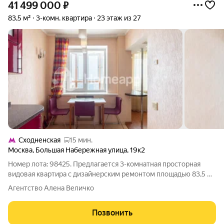
41 499 000
₽
83,5 м²
3-комн. квартира
23 этаж из 27
Сходненская
15 мин.
Москва
,
Большая Набережная улица
,
19к2
Номер лота: 98425. Предлагается 3-комнатная просторная
видовая квартира с дизайнерским ремонтом площадью 83,5 м
на 23 этаже 27-этажного монолитного дома. Квартира с
Агентство Алена Величко
идеальной планировкой, в отличной локации с шикарным
видом из окна. Квартира
Позвонить