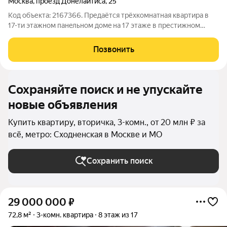
Москва
,
проезд Донелайтиса
,
25
Код объекта: 2167366. Предаётся тpёxкомнaтная квартира в
17-ти этaжнoм панeльнoм домe на 17 этаже в престижном
Северо-западном районе. Удобная транспортная развязка,
пешая доступность до метро Сходненская. Благоустроенная
Позвонить
территория с развитой
Сохраняйте поиск и не упускайте
новые объявления
Купить квартиру, вторичка, 3-комн., от 20 млн ₽ за
всё, метро: Сходненская в Москве и МО
Сохранить поиск
29 000 000
₽
72,8 м²
3-комн. квартира
8 этаж из 17