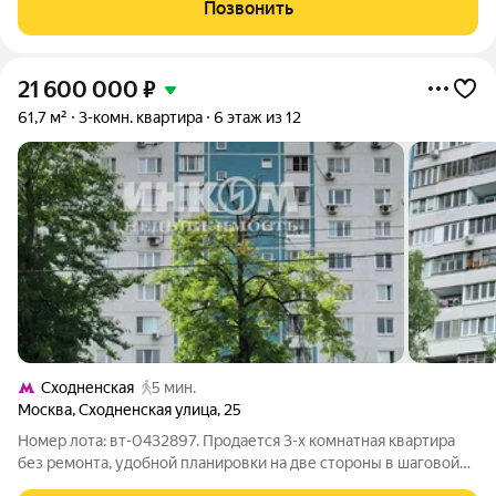
хорошая звукоизоляция. В доме выполнен капитальный
Позвонить
ремонт. -окна выходят на 2
21 600 000
₽
61,7 м²
3-комн. квартира
6 этаж из 12
Сходненская
5 мин.
Москва
,
Сходненская улица
,
25
Номер лота: вт-0432897. Продается 3-х комнатная квартира
без ремонта, удобной планировки на две стороны в шаговой
доступности от метро. В квартире все комнаты