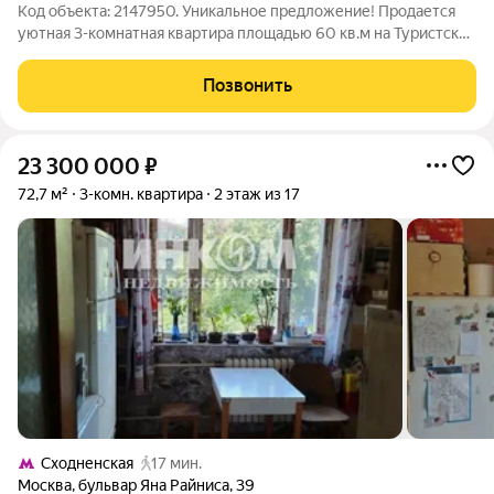
Код объекта: 2147950. Уникальное предложение! Продается
уютная 3-комнатная квартира площадью 60 кв.м на Туристской
улице, д. 22, к. 2. В квартире выполнен качественный
современный ремонт можно сразу заехать и жить, не тратя
Позвонить
время и деньги на
23 300 000
₽
72,7 м²
3-комн. квартира
2 этаж из 17
Сходненская
17 мин.
Москва
,
бульвар Яна Райниса
,
39