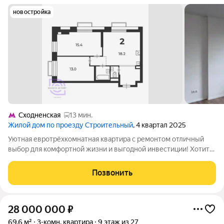
новостройка
Сходненская
13 мин.
Жилой дом по проезду Строительный
, 4 квартал 2025
Уютная евротрёхкомнатная квартира с ремонтом отличный
выбор для комфортной жизни и выгодной инвестиции! Хотите
жить в зелёном, благоустроенном районе и при этом иметь
быстрый доступ к ключевым магистралям? Эта квартира
Позвонить
сочетает в себе продуманную
28 000 000
₽
69,6 м²
3-комн. квартира
9 этаж из 27