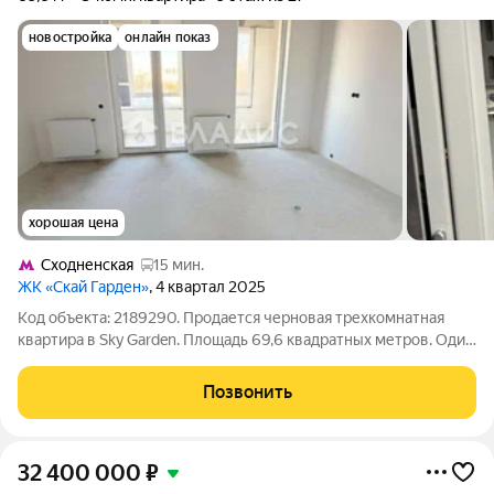
новостройка
онлайн показ
хорошая цена
Сходненская
15 мин.
ЖК «Скай Гарден»
, 4 квартал 2025
Код объекта: 2189290. Продается черновая трехкомнатная
квартира в Sky Garden. Площадь 69,6 квадратных метров. Один
взрослый собственник, полная стоимость в договоре,
отсутствие ипотечных обременений, мат. кап. не
Позвонить
использовался. Предоставление
32 400 000
₽