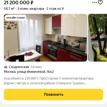
21 200 000
₽
58,7 м²
3-комн. квартира
2 этаж из 9
онлайн показ
Сходненская
8 мин.
Москва
,
улица Фомичёвой
,
16к2
Код объекта: 2253801. Просторная 3-комнатная квартира
рядом с метро в зеленом районе Северное Тушино
Предлагается светлая и уютная трехкомнатная квартира
общей площадью 58,7 кв.м по адресу: Москва, ул. Фомичевой,
Позвонить
д. 16, корп. 2, на комфортном 2