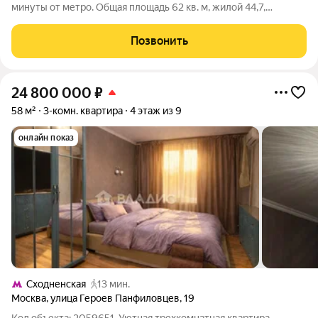
минуты от метро. Общая площадь 62 кв. м, жилой 44,7,
красивый эркер, дубовый паркет+ плитка, окна в торец дома и
во двор. Развитая инфраструктура. Один собственник, более
Позвонить
10 лет. Альтернатива
24 800 000
₽
58 м²
3-комн. квартира
4 этаж из 9
онлайн показ
Сходненская
13 мин.
Москва
,
улица Героев Панфиловцев
,
19