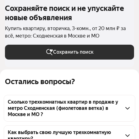
Сохраняйте поиск и не упускайте
новые объявления
Купить квартиру, вторичка, 3-комн., от 20 млн ₽ за
всё, метро: Сходненская в Москве и МО
Сохранить поиск
Остались вопросы?
Сколько трехкомнатных квартир в продаже у
метро Сходненская (фиолетовая ветка) в
Москве и МО ?
На Яндекс Недвижимости в продаже у метро 
Сходненская (фиолетовая ветка) в Москве и МО 52 
Как выбрать свою лучшую трехкомнатную
квартиру?