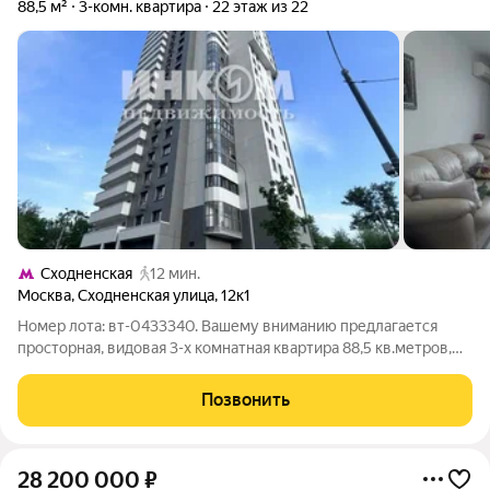
88,5 м²
3-комн. квартира
22 этаж из 22
Сходненская
12 мин.
Москва
,
Сходненская улица
,
12к1
Номер лота: вт-0433340. Вашему вниманию предлагается
просторная, видовая 3-х комнатная квартира 88,5 кв.метров,
кухня 14,4 кв.м с большой лоджией которая не входит в общую
площадь, просторные комнаты, удобный раздельный санузел и
Позвонить
имеется кладовая. Из
28 200 000
₽