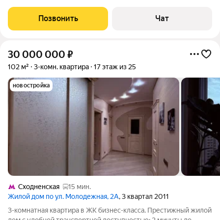
светлая 3-х комнатная квартира (139,8 м) в одном из лучших
домов района. Один единственный владелец с момента
Позвонить
Чат
постройки, квартира
30 000 000
₽
102 м²
3-комн. квартира
17 этаж из 25
новостройка
Сходненская
15 мин.
Жилой дом по ул. Молодежная, 2А
, 3 квартал 2011
3-комнaтнaя квартиpа в ЖК бизнес-класcа. Пpеcтижный жилой