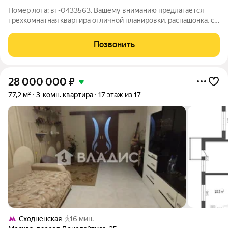
Номер лота: вт-0433563. Вашему вниманию предлагается
трехкомнатная квартира отличной планировки, распашонка, с
раздельными комнатами, кухня 10,0кв.м. Санузел раздельный,
что удобно для большой семьи. Имеется лоджия и балкон.
Позвонить
Квартира требует ремонта.
28 000 000
₽
77,2 м²
3-комн. квартира
17 этаж из 17
Сходненская
16 мин.