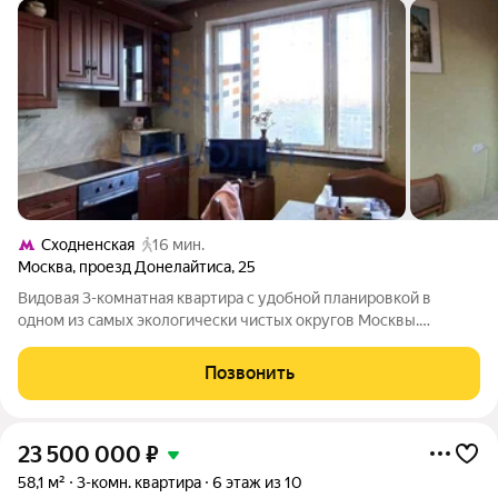
Сходненская
16 мин.
Москва
,
проезд Донелайтиса
,
25
Видовая 3-комнатная квартира с удобной планировкой в
одном из самых экологически чистых округов Москвы.
Основные параметры: площадь с летними помещениями - 81,2
кв. м, жилая - 43,9 кв. м; кухня - 10,1 кв. м; изолированные
Позвонить
комнаты - 17,8, 13,1 и 13
23 500 000
₽
58,1 м²
3-комн. квартира
6 этаж из 10