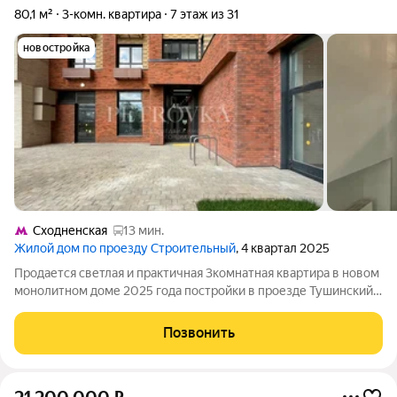
80,1 м²
3-комн. квартира
7 этаж из 31
новостройка
Сходненская
13 мин.
Жилой дом по проезду Строительный
, 4 квартал 2025
Продается светлая и практичная 3комнатная квартира в новом
монолитном доме 2025 года постройки в проезде Тушинский
2й. Идеальный вариант для семьи или как инвестиция: общая
площадь 80,1 м, жилая 58,3 м, удобная изолированная
Позвонить
планировка, большая кухня