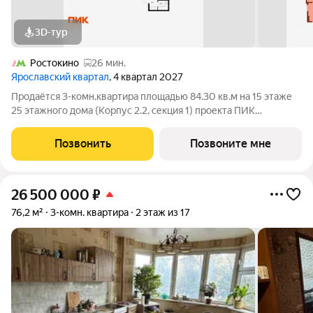
3D-тур
Ростокино
26 мин.
Ярославский квартал
, 4 квартал 2027
Продаётся 3-комн.квартира площадью 84.30 кв.м на 15 этаже
25 этажного дома (Корпус 2.2, секция 1) проекта ПИК
Ярославский квартал. Светлый просторный подъезд на уровне
земли, функциональная планировка, большие окна, с отделкой.
Позвонить
Позвоните мне
Проект «Ярославский
26 500 000
₽
76,2 м²
3-комн. квартира
2 этаж из 17