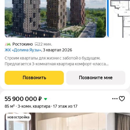
Ростокино
22 мин.
ЖК «Долина Яузы»
, 3 квартал 2026
Строим кварталы для жизни с заботой о будущем.
Предлагается 3-комнатная квартира комфорт-класса
площадью 61.32 кв.м в Долина Яузы, корпус 3КВ на 20-м
этаже, в жилом комплексе "Долина Яузы".Квартиры
Позвонить
Позвоните мне
комплекса на выбор: могут быть как с отделкой, так
55 900 000
₽
85 м²
3-комн. квартира
17 этаж из 17
новостройка