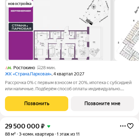
новостройка
Ростокино
28 мин.
ЖК «Страна.Парковая»
, 4 квартал 2027
Рассрочка 0% с первым взносом от 20%, ипотека с субсидией
или наличные. Подберём способ оплаты индивидуально.
Покупайте квартиру сейчас заезжайте уже в следующем году!
Продается 3комнатная квартира на 16 этаже от застройщика
Позвонить
Позвоните мне
Страна Девелопмент.
29 500 000
₽
88 м²
3-комн. квартира
1 этаж из 11