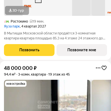
3D-тур
Ростокино
19 мин.
Яуза парк
, 4 квартал 2027
В Мытищах Московской области продаётся 3-комнатная
квартира квартира площадью 85.3 на 4 этаже 24 этажного дома
(корпус 12, секция 1) в проекте ПИК «Яуза парк». Удобное
расположение 5 минут пешком до ж/д станции Мытищи и 20
Позвонить
Позвоните мне
минут на автомобиле до
48 000 000
₽
94,4 м²
3-комн. квартира
19 этаж из 45
новостройка