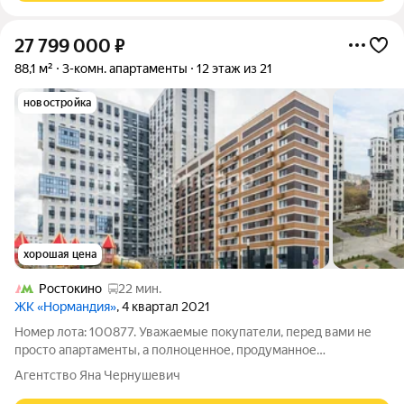
27 799 000
₽
88,1 м²
3-комн. апартаменты
12 этаж из 21
новостройка
хорошая цена
Ростокино
22 мин.
ЖК «Нормандия»
, 4 квартал 2021
Номер лота: 100877. Уважаемые покупатели, перед вами не
просто апартаменты, а полноценное, продуманное
пространство для жизни большой семьи в стильном и
Агентство Яна Чернушевич
современном ЖК Нормандия! Это одно из самых выгодных и