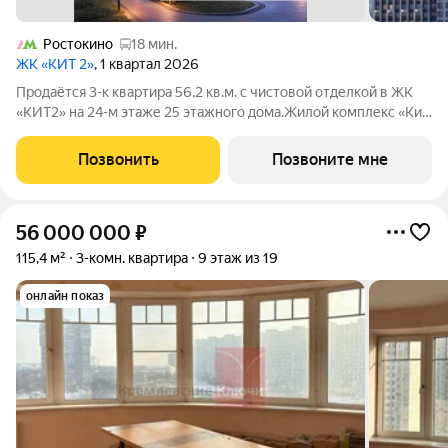
Ростокино
18 мин.
ЖК «КИТ 2»
, 1 квартал 2026
Продаётся 3-к квартира 56.2 кв.м. с чистовой отделкой в ЖК
«КИТ2» на 24-м этаже 25 этажного дома.Жилой комплекс «Кит
2» спроектирован в урбанистической концепции «Город в
Городе». Объект бизнес-класса предлагает рациональный
Позвонить
Позвоните мне
подход к набору опций,
56 000 000
₽
115,4 м²
3-комн. квартира
9 этаж из 19
онлайн показ