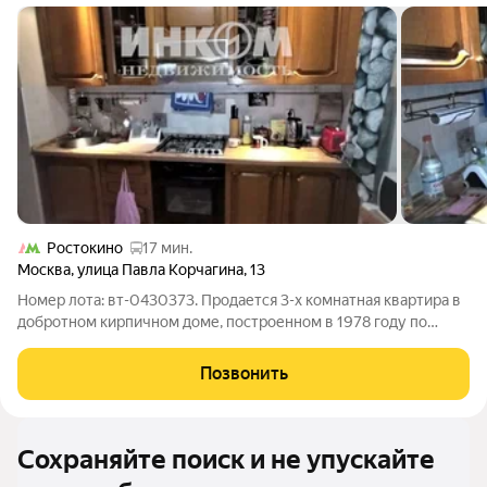
Ростокино
17 мин.
Москва
,
улица Павла Корчагина
,
13
Номер лота: вт-0430373. Продается 3-х комнатная квартира в
добротном кирпичном доме, построенном в 1978 году по
индивидуальному проекту. Высота потолков 2,8 метра, что
добавляет пространству ощущение комфорта. Просторные
Позвонить
изолированные комнаты, в двух
Сохраняйте поиск и не упускайте