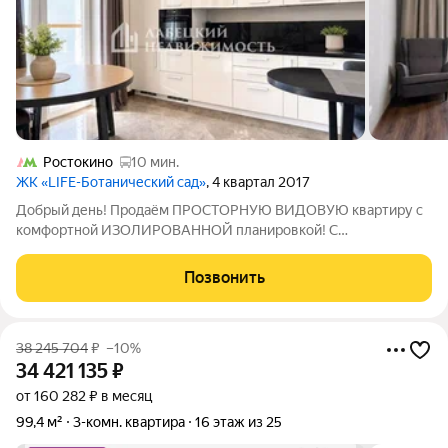
Ростокино
10 мин.
ЖК «LIFE-Ботанический cад»
, 4 квартал 2017
Добрый день! Продаём ПРОСТОРНУЮ ВИДОВУЮ квартиру с
комфортной ИЗОЛИРОВАННОЙ планировкой! С
премиальным дизайнерским ремонтом! Кстати, если вы
сейчас продаете свою квартиру, мы можем сразу ее КУПИТЬ!
Позвонить
ПРОДАЖА БЕЗ КОМИССИИ! Описание и фотографии
38 245 704
₽
–10%
34 421 135
₽
от 160 282 ₽ в месяц
99,4 м²
3-комн. квартира
16 этаж из 25