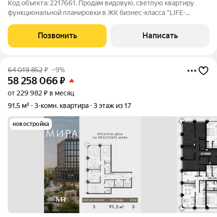
Код объекта: 2217661. Продам видовую, светлую квартиру
функциональной планировки в ЖК бизнес-класса "LIFE-
Ботанический сад", который находится в уникальной локации
Москвы и в одной минуте ходьбы от метро Ботанический сад.
Позвонить
Написать
Уютно, комфортно.
64 019 852
₽
–9%
58 258 066
₽
от 229 982 ₽ в месяц
91,5 м²
3-комн. квартира
3 этаж из 17
новостройка