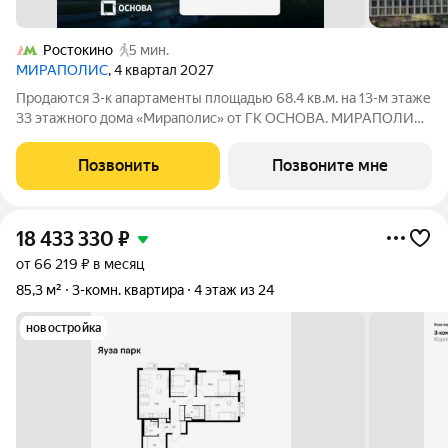
Ростокино
5 мин.
МИРАПОЛИС
, 4 квартал 2027
Продаются 3-к апартаменты площадью 68.4 кв.м. на 13-м этаже
33 этажного дома «Мираполис» от ГК ОСНОВА. МИРАПОЛИС
проект для тех, кому важно, чтобы рядом было всё для работы,
отдыха и жизни. Проект состоит из четырех башен с
Позвонить
Позвоните мне
авторскими стеклянными
18 433 330
₽
от 66 219 ₽ в месяц
85,3 м²
3-комн. квартира
4 этаж из 24
новостройка