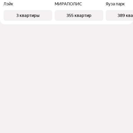
Лэйк
МИРАПОЛИС
Яуза парк
3 квартиры
355 квартир
389 кв