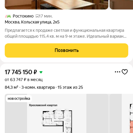
Ростокино
17 мин.
Москва
,
Кольская улица
,
2к5
Предлагается к продаже светлая и функциональная квартира
общей площадью 115,4 кв. м на 9-м этаже. Идеальный вариант
для семьи, ценящей простор, тишину и статусную локацию.
Продуманное зонирование пространства: Гостиная 28,5 кв. м с
Позвонить
эркерными окнами
17 745 150
₽
от 63 747 ₽ в месяц
84,3 м²
3-комн. квартира
15 этаж из 25
новостройка