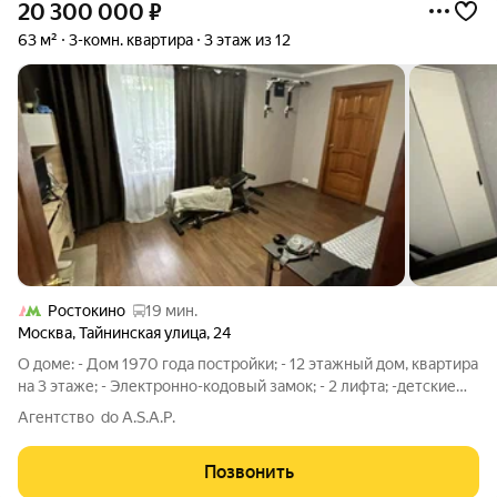
20 300 000
₽
63 м²
3-комн. квартира
3 этаж из 12
Ростокино
19 мин.
Москва
,
Тайнинская улица
,
24
О доме: - Дом 1970 года постройки; - 12 этажный дом, квартира
на 3 этаже; - Электронно-кодовый замок; - 2 лифта; -детские
игровые площадки. О квартире: - Общая площадь 63,1м2; -
Агентство do A.S.A.P.
потолки 2,5м; - санузел раздельный; - просторна уютная кухня.
- В
Позвонить