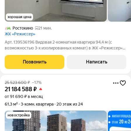
хорошая цена
Ростокино
21 мин.
ЖК «Режиссер»
Арт. 139536196 Видовая 2-комнатная квартира 94,4 м (с
возможностью 3-х изолированных комнат) в ЖК «Режиссер»
бизнес-класса! Панорамные виды и двусторонняя планировка!
Адрес: Москва, ул. Вильгельма Пика, 1. Ключевые
Позвонить
Написать
преимущества квартиры:Престижный
25 523 600
₽
–17%
21 184 588
₽
от 91 690 ₽ в месяц
61,3 м²
3-комн. квартира
20 этаж из 24
новостройка