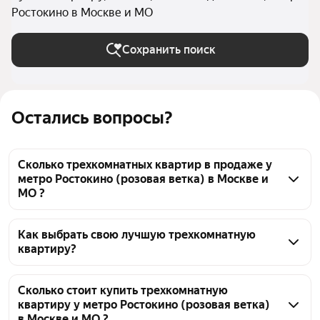
Ростокино в Москве и МО
Сохранить поиск
Остались вопросы?
Сколько трехкомнатных квартир в продаже у
метро Ростокино (розовая ветка) в Москве и
МО ?
На Яндекс Недвижимости в продаже у метро 
Ростокино (розовая ветка) в Москве и МО 478 
Как выбрать свою лучшую трехкомнатную
квартиру?
трехкомнатных квартир, из них 16 объявлений от 
собственников, 146 объявлений от агентств, 316 
Чтобы купить 3-комнатную квартиру в 
объявлений от застройщиков
многоэтажном доме у метро Ростокино (розовая 
Сколько стоит купить трехкомнатную
квартиру у метро Ростокино (розовая ветка)
ветка), воспользуйтесь тепловой картой для 
в Москве и МО ?