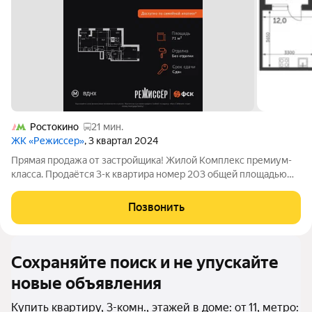
Ростокино
21 мин.
ЖК «Режиссер»
, 3 квартал 2024
Прямая продажа от застройщика! Жилой Комплекс премиум-
класса. Продаётся 3-к квартира номер 203 общей площадью
71.2 кв.м. на 20-м этаже 29 этажного здания. Без отделки. -
Просторная спальня, в которой можно разместить большую
Позвонить
кровать. - Угловая
Сохраняйте поиск и не упускайте
новые объявления
Купить квартиру, 3-комн., этажей в доме: от 11, метро: