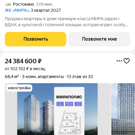
Ростокино
19 мин.
ЖК «МИРА»
, 3 квартал 2027
Продажа квартиры в доме премиум-класса МИРА рядом с
ВДНХ, в культовой столичной локации, которая играет особую
роль в жизни нескольких поколений москвичей. 3-комнатная
квартира площадью 91.47 м расположена в корпусе 1, на 3
Позвонить
Позвоните мне
этаже 17 этажного дома.
24 384 600
₽
от 102 192 ₽ в месяц
68,4 м²
3-комн. апартаменты
13 этаж из 33
новостройка