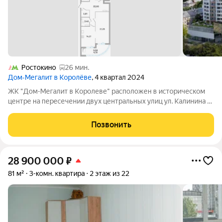
Ростокино
26 мин.
Дом‐Мегалит в Королёве
, 4 квартал 2024
ЖК "Дом-Мегалит в Королеве" расположен в историческом
центре на пересечении двух центральных улиц ул. Калинина и
ул. Циолковского. Дом расположен в окружении парков и
утопает в зелени. Окружающая среднеэтажная застройка
Позвонить
подчеркивает дом как высотную
28 900 000
₽
81 м²
3-комн. квартира
2 этаж из 22