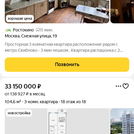
хорошая цена
Ростокино
15 мин.
Москва
,
Снежная улица
,
19
Просторная 3 комнатная квартира расположение рядом с
метро Свиблово - 3 мин пешком . Квартира распашонка с 2
большими эркерными балконами , кухня 12,8 м2 с эркерным
окном , большой и просторный холл , все комнаты
Позвонить
изолированы 18,9/14,7/11,20 м2 Год
33 150 000
₽
от 138 927 ₽ в месяц
104,6 м²
3-комн. квартира
18 этаж из 18
новостройка