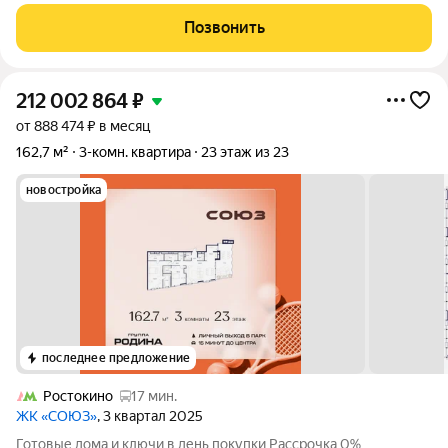
ВЫГОДНУЮ стоимость! КВАРТИРА 3-Х КОМНАТНАЯ на 8-м
этаже ДОБРОТНОГО панельного ДОМА П-44Т, Общей
Позвонить
площадью 81,1 кв.м., расположена в ЗЕЛЕНОМ округе Москвы -
212 002 864
₽
от 888 474 ₽ в месяц
162,7 м²
3-комн. квартира
23 этаж из 23
новостройка
последнее предложение
Ростокино
17 мин.
ЖК «СОЮЗ»
, 3 квартал 2025
Готовые дома и ключи в день покупки Рассрочка 0%