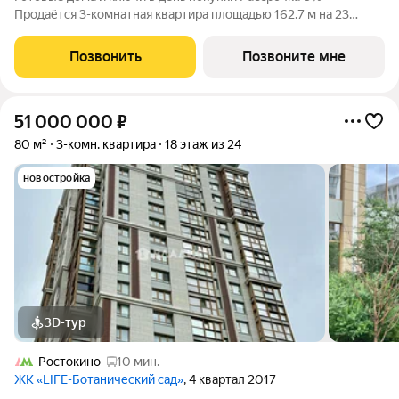
Продаётся 3-комнатная квартира площадью 162.7 м на 23
этаже в Жилом Комплексе «Союз». Квартал здоровой жизни
премиум-класса с рекордным количеством олимпийских
Позвонить
Позвоните мне
видов спорта: - Ледовая арена для хоккея
51 000 000
₽
80 м²
3-комн. квартира
18 этаж из 24
новостройка
3D-тур
Ростокино
10 мин.
ЖК «LIFE-Ботанический cад»
, 4 квартал 2017