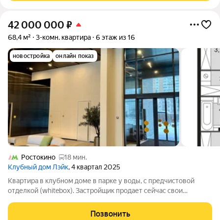
42 000 000
₽
68,4 м²
3-комн. квартира
6 этаж из 16
новостройка
онлайн показ
Ростокино
18 мин.
Клубный дом Лэйк
, 4 квартал 2025
Квартира в клубном доме в парке у воды, с предчистовой
отделкой (whitebox). Застройщик продает сейчас свои
оставшиеся квартиры БЕЗ отделки и дороже. Дом в 5 минутах
ходьбы от станции метро Свиблово. Рядом школы, детские
Позвонить