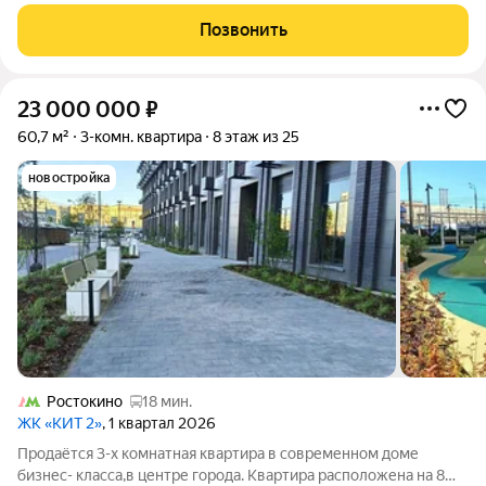
грузовых и 1 пассажирский; подъезд и прилегающая
территория оборудованы системами видеонаблюдения.
Позвонить
Планировка и площади: 3 изолированные
23 000 000
₽
60,7 м²
3-комн. квартира
8 этаж из 25
новостройка
Ростокино
18 мин.
ЖК «КИТ 2»
, 1 квартал 2026
Продаётся 3-х комнатная квартира в современном доме
бизнес- класса,в центре города. Квартира расположена на 8