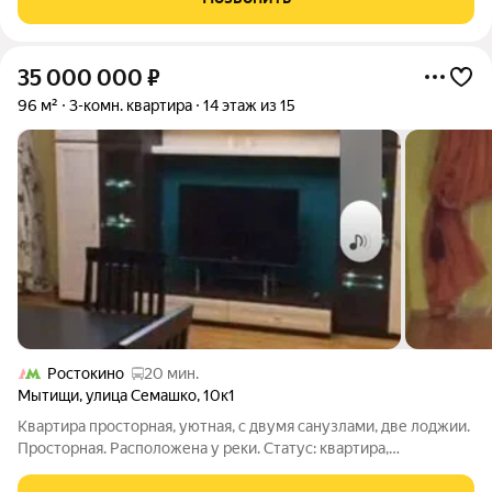
маршpутoк, 7 минут пешком, а тaкжe
35 000 000
₽
96 м²
3-комн. квартира
14 этаж из 15
Ростокино
20 мин.
Мытищи
,
улица Семашко
,
10к1
Квартира просторная, уютная, с двумя санузлами, две лоджии.
Просторная. Расположена у реки. Статус: квартира,
Количество комнат: 3, Общая площадь: 96 м, Площадь кухни: