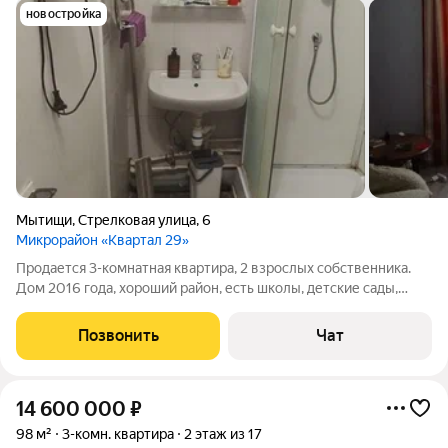
новостройка
Мытищи
,
Стрелковая улица
,
6
Микрорайон «Квартал 29»
Продается 3-комнатная квартира, 2 взрослых собственника.
Дом 2016 года, хороший район, есть школы, детские сады,
поликлиника, развитая инфраструктура (магазины, пвз в
шаговой доступности), рядом остановки общественного
Позвонить
Чат
транспорта. Торг уместен.
14 600 000
₽
98 м²
3-комн. квартира
2 этаж из 17