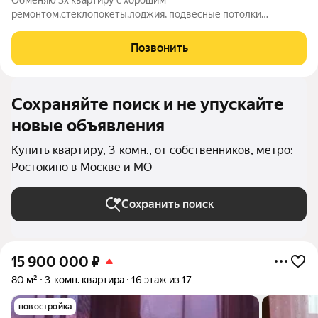
Обменяю 3х квартиру с хорошим
ремонтом,стеклопокеты.лоджия, подвесные потолки
Рассмотриваю к обмену 2х комнатную квартиру С доплатой в
этом же районе С хорошим ремонтом Статус:
Позвонить
квартира,Количество комнат: 3,Общая площадь: 66.7
м,Площадь кухни: 9
Сохраняйте поиск и не упускайте
новые объявления
Купить квартиру, 3-комн., от собственников, метро:
Ростокино в Москве и МО
Сохранить поиск
15 900 000
₽
80 м²
3-комн. квартира
16 этаж из 17
новостройка