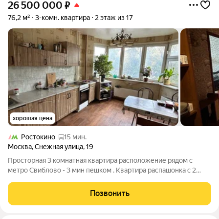
26 500 000
₽
76,2 м²
3-комн. квартира
2 этаж из 17
хорошая цена
Ростокино
15 мин.
Москва
,
Снежная улица
,
19
Просторная 3 комнатная квартира расположение рядом с
метро Свиблово - 3 мин пешком . Квартира распашонка с 2
большими эркерными балконами , кухня 12,8 м2 с эркерным
окном , большой и просторный холл , все комнаты
Позвонить
изолированы 18,9/14,7/11,20 м2 Год