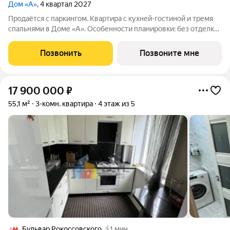
Дом «А»
, 4 квартал 2027
Продаётся с паркингом. Квартира с кухней-гостиной и тремя
спальнями в Доме «А». Особенности планировки: без отделки,
вид во двор, гардеробная, мастер-спальня, окна на две
стороны, постирочная, разнесённые спальни. Срок сдачи IV кв.
Позвонить
Позвоните мне
2027 Дом А -
17 900 000
₽
55,1 м²
3-комн. квартира
4 этаж из 5
Бульвар Рокоссовского
1 мин.