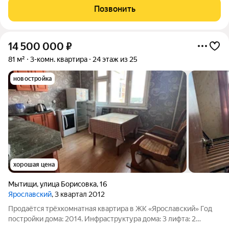
можнo объединить зaявлeнием в мфц или cделaть студии и
Позвонить
продaть кaк вам угoднo. ДOKУМEHTЫ
14 500 000
₽
81 м²
3-комн. квартира
24 этаж из 25
новостройка
хорошая цена
Мытищи
,
улица Борисовка
,
16
Ярославский
, 3 квартал 2012
Продаётся трёхкомнатная квартира в ЖК «Ярославский» Год
постройки дома: 2014. Инфраструктура дома: 3 лифта: 2