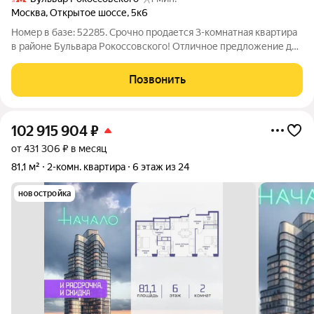
Москва
,
Открытое шоссе
,
5к6
Номер в базе: 52285. Срочно продается 3-комнатная квартира
в районе Бульвара Рокоссовского! Отличное предложение для
тех, кто ищет готовое жилье с современным ремонтом. В
квартире выполнен евро-ремонт, смежные комнаты,
Позвонить
совмещенный санузел и балкон.
102 915 904
₽
от 431 306 ₽ в месяц
81,1 м²
2-комн. квартира
6 этаж из 24
новостройка