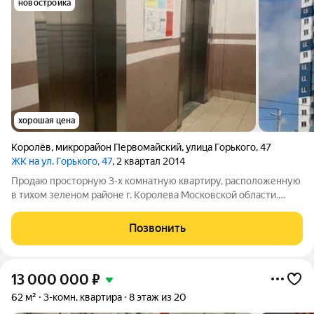
новостройка
хорошая цена
Королёв
,
микрорайон Первомайский
,
улица Горького
,
47
ЖК на ул. Горького, 47
, 2 квартал 2014
Продаю просторную 3-х комнатную квартиру, расположенную
в тихом зеленом районе г. Королева Московской области.
Квартира- распашонка (окна выходят на улицу и во двор),
площадью 85,6 кв. м. на 2-м этаже 17-ти этажного дома. Три
Позвонить
изолированные просторные
13 000 000
₽
62 м²
3-комн. квартира
8 этаж из 20