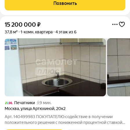
проспект (третье фото)! В шаговой доступности - метро
Позвонить
Дубровка и МЦК
15 200 000
₽
37,8 м²
1-комн. квартира
4 этаж из 6
Печатники
9 мин.
Москва
,
улица Артюхиной
,
20к2
Арт. 140499983 ПОКУПАТЕЛЮ:содействие в получении
положительного решения с пониженной процентной ставкой
по ипотеке от 12,25 (консультация бесплатно); полное