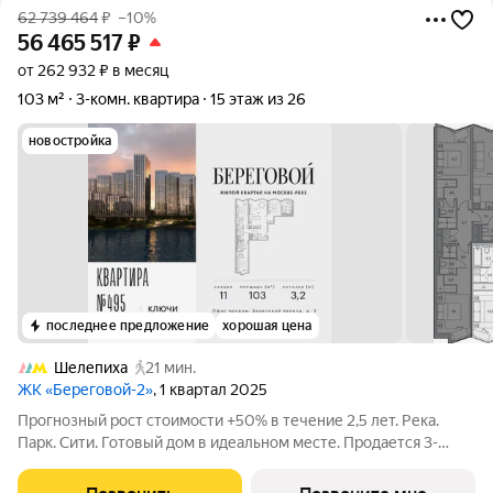
62 739 464
₽
–10%
56 465 517
₽
от 262 932 ₽ в месяц
103 м²
3-комн. квартира
15 этаж из 26
новостройка
последнее предложение
хорошая цена
Шелепиха
21 мин.
ЖК «Береговой-2»
, 1 квартал 2025
Прогнозный рост стоимости +50% в течение 2,5 лет. Река.
Парк. Сити. Готовый дом в идеальном месте. Продается 3-
комнатная квартира на 15-м этаже с панорамным остеклением
и видом на парковый массив Фили - открытая перспектива без