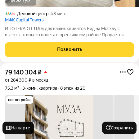
3D-тур
Деловой центр
8 мин.
МФК Capital Towers
ИПОТЕКА ОТ 11,9% для наших клиентов Вид на Москву с
высоты птичьего полета в престижном районе Продается
видовая трехкомнатная квартира в башне Capital Towers на
Краснопресненской набережной. Общая площадь 103,9
Позвонить
квадратных метра, 35 этаж из 61. О
79 140 304
₽
от 284 300 ₽ в месяц
75,3 м²
3-комн. квартира
8 этаж из 20
новостройка
На карте
Сохранить