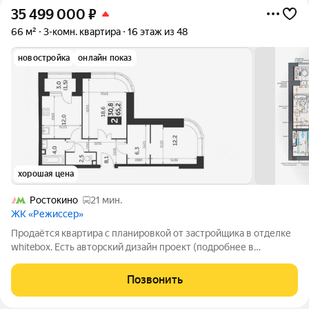
35 499 000
₽
66 м²
3-комн. квартира
16 этаж из 48
новостройка
онлайн показ
хорошая цена
Ростокино
21 мин.
ЖК «Режиссер»
Продаётся квартира с планировкой от застройщика в отделке
whitebox. Есть авторский дизайн проект (подробнее в
описании ниже и во второй половине вложений).
Расположение ЖК Режиссер: Дом рядом с ВДНХ: 50 метров
Позвонить
до входа в парк (со стороны ул. Сергея