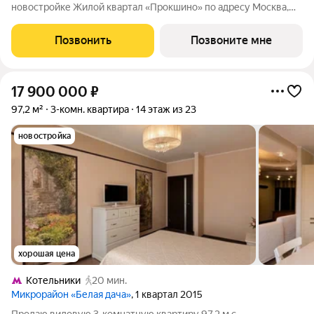
новостройке Жилой квартал «Прокшино» по адресу Москва,
ТиНАО, Новомосковский АО, Сосенское С/П, Москва,
Новомосковский административный округ, район Коммунарка,
Позвонить
Позвоните мне
ЖК Прокшино, 7.1.3. Общая площадь
17 900 000
₽
97,2 м²
3-комн. квартира
14 этаж из 23
новостройка
хорошая цена
Котельники
20 мин.
Микрорайон «Белая дача»
, 1 квартал 2015