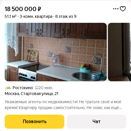
18 500 000
₽
51,1 м²
3-комн. квартира
8 этаж из 9
Ростокино
20 мин.
Москва
,
Стартовая улица
,
21
Уважаемые агенты по недвижимости! Не тратьте своё и моё
время! Квартиру продаю самостоятельно. Не знаю, как ещё
объяснить тем, кто не понимает и тратит время: НИКАКИХ
СОГЛАШЕНИЙ, НИКАКИХ КОМИССИЙ! Я работаю
Позвонить
Чат
исключительно со своим юристом - все сделки