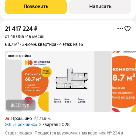
юридическое сопровождение сделки под ключ ; безопасные
Позвонить
Написать
расчёты, юридическая и финансовая
21 417 224
₽
от 48 086 ₽ в месяц
68,7 м²
2-комн. квартира
4 этаж из 16
новостройка
3D-тур
Прокшино
12 мин.
ЖК «Прокшино»
, 3 квартал 2028
Старт продаж! Продается двухкомнатная квартира № 234 в