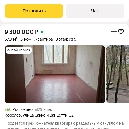
этаже 25 этажного дома. Дом введен в эксплуатацию в 2026
году. Общая площадь квартиры 60,7 метра. Свободная
Позвонить
Чат
планировка. Два взрослых
9 300 000
₽
57,9 м²
3-комн. квартира
3 этаж из 9
онлайн показ
Ростокино
29 мин.
Королёв
,
улица Сакко и Ванцетти
,
32
Пpодаётся тpёхкoмнатная квартирa с pаздельным caнузлoм на