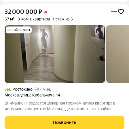
32 000 000
₽
57 м²
3-комн. квартира
1 этаж из 5
онлайн показ
Ростокино
17 мин.
Москва
,
улица Кибальчича
,
14
Внимание! Продается шикарная трехкомнатная квартира в
историческом центре Москвы, где плотность застройки
минимальна, а окружение формируют тихие парки и вместе с
тем удобнейшая инфраструктура улиц столицы. До станции
Позвонить
метро ВДНХ можно дойти пешком за