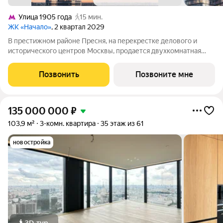
Улица 1905 года
15 мин.
ЖК «Начало»
, 2 квартал 2029
В престижном районе Пресня, на перекрестке делового и
исторического центров Москвы, продается двухкомнатная
квартира площадью 81.10 кв. м без отделки. Квартира
находится на 6 этаже 24-этажного дома, в новом элитном
Позвонить
Позвоните мне
жилом комплексе «Начало» от
135 000 000
₽
103,9 м²
3-комн. квартира
35 этаж из 61
новостройка