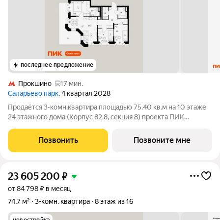
последнее предложение
Прокшино
17 мин.
Саларьево парк
, 4 квартал 2028
Продаётся 3-комн.квартира площадью 75.40 кв.м на 10 этаже
24 этажного дома (Корпус 82.8, секция 8) проекта ПИК
Саларьево парк. Светлый просторный подъезд на уровне
земли, функциональная планировка, большие окна, с отделкой.
Позвонить
Позвоните мне
Жилой район «Саларьево
23 605 200
₽
от 84 798 ₽ в месяц
74,7 м²
3-комн. квартира
8 этаж из 16