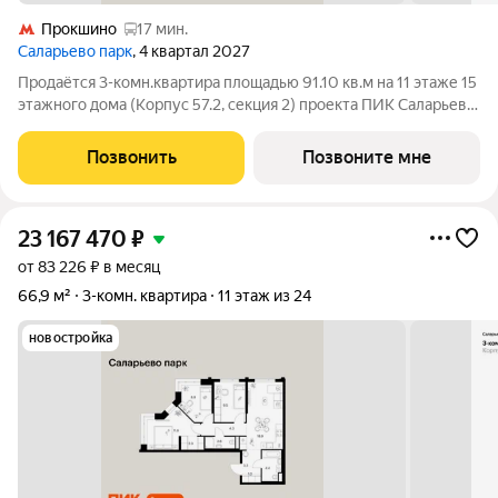
Прокшино
17 мин.
Саларьево парк
, 4 квартал 2027
Продаётся 3-комн.квартира площадью 91.10 кв.м на 11 этаже 15
этажного дома (Корпус 57.2, секция 2) проекта ПИК Саларьево
парк. Светлый просторный подъезд на уровне земли,
функциональная планировка, большие окна, с отделкой. Жилой
Позвонить
Позвоните мне
район «Саларьево
23 167 470
₽
от 83 226 ₽ в месяц
66,9 м²
3-комн. квартира
11 этаж из 24
новостройка