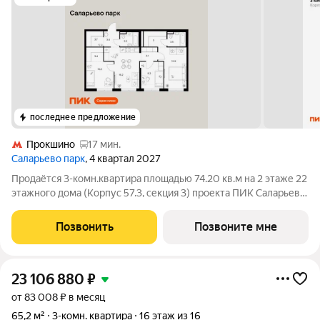
последнее предложение
Прокшино
17 мин.
Саларьево парк
, 4 квартал 2027
Продаётся 3-комн.квартира площадью 74.20 кв.м на 2 этаже 22
этажного дома (Корпус 57.3, секция 3) проекта ПИК Саларьево
парк. Светлый просторный подъезд на уровне земли,
функциональная планировка, большие окна, с отделкой. Жилой
Позвонить
Позвоните мне
район «Саларьево
23 106 880
₽
от 83 008 ₽ в месяц
65,2 м²
3-комн. квартира
16 этаж из 16