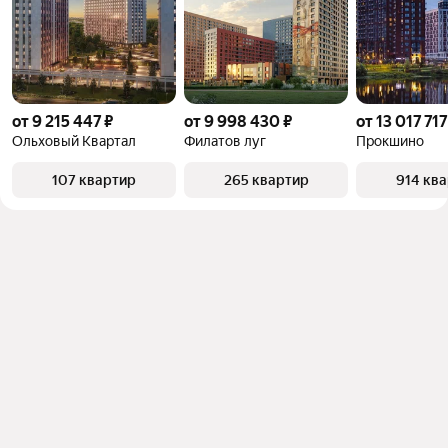
от 9 215 447 ₽
от 9 998 430 ₽
от 13 017 717
Ольховый Квартал
Филатов луг
Прокшино
107 квартир
265 квартир
914 кв