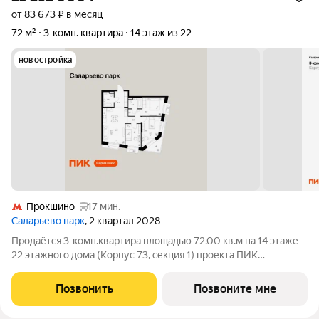
от 83 673 ₽ в месяц
72 м²
3-комн. квартира
14 этаж из 22
новостройка
Прокшино
17 мин.
Саларьево парк
, 2 квартал 2028
Продаётся 3-комн.квартира площадью 72.00 кв.м на 14 этаже
22 этажного дома (Корпус 73, секция 1) проекта ПИК
Саларьево парк. Светлый просторный подъезд на уровне
земли, функциональная планировка, большие окна, с отделкой.
Позвонить
Позвоните мне
Жилой район «Саларьево парк»