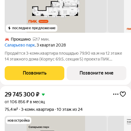
последнее предложение
Прокшино
17 мин.
Саларьево парк
, 3 квартал 2028
Продаётся 3-комн.квартира площадью 79.90 кв.м на 12 этаже
14 этажного дома (Корпус 69.5, секция 5) проекта ПИК
Саларьево парк. Светлый просторный подъезд на уровне
земли, функциональная планировка, большие окна, с отделкой.
Позвонить
Позвоните мне
Жилой район «Саларьево
29 745 300
₽
от 106 856 ₽ в месяц
75,4 м²
3-комн. квартира
10 этаж из 24
новостройка