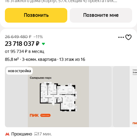
16 этажного дома (Корпус 57.4, секция 4) проекта ПИК
Саларьево парк. Светлый просторный подъезд на уровне
земли, функциональная планировка, большие окна, с отделкой.
Позвонить
Позвоните мне
Жилой район «Саларьево
26 649 480
₽
–11%
23 718 037
₽
от 95 734 ₽ в месяц
85,8 м²
3-комн. квартира
13 этаж из 16
новостройка
Прокшино
17 мин.