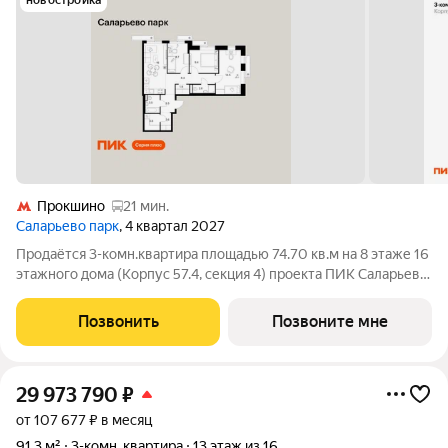
новостройка
Прокшино
21 мин.
Саларьево парк
, 4 квартал 2027
Продаётся 3-комн.квартира площадью 74.70 кв.м на 8 этаже 16
этажного дома (Корпус 57.4, секция 4) проекта ПИК Саларьево
парк. Светлый просторный подъезд на уровне земли,
функциональная планировка, большие окна, с отделкой. Жилой
Позвонить
Позвоните мне
район «Саларьево
29 973 790
₽
от 107 677 ₽ в месяц
91,3 м²
3-комн. квартира
13 этаж из 16