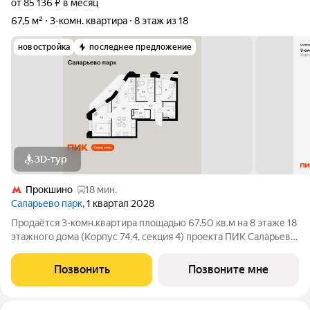
от 85 136 ₽ в месяц
67,5 м²
3-комн. квартира
8 этаж из 18
новостройка
последнее предложение
3D-тур
Прокшино
18 мин.
Саларьево парк
, 1 квартал 2028
Продаётся 3-комн.квартира площадью 67.50 кв.м на 8 этаже 18
этажного дома (Корпус 74.4, секция 4) проекта ПИК Саларьево
парк. Светлый просторный подъезд на уровне земли,
функциональная планировка, большие окна, с отделкой. Жилой
Позвонить
Позвоните мне
район «Саларьево