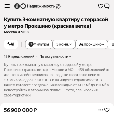
Купить 3-комнатную квартиру с террасой
у метро Прокшино (красная ветка)
Москва и МО
AI
Фильтры
3 комн.
Прокшино
Ц
3
159 предложений
•
по актуальности
Купить трехкомнатную квартиру с террасой у метро
Прокшино (красная ветка) в Москве и МО — 159 объявлений от
агентств и собственников по продаже квартир по цене от
19 345 484 ₽ до 56 900 000 ₽ на Яндекс Недвижимости. В
нашем каталоге предложения площадью от 60,3 м² до 110 м² в
новостройках и вторичном жилье — фото, планировки и
характеристики.
56 900 000
₽