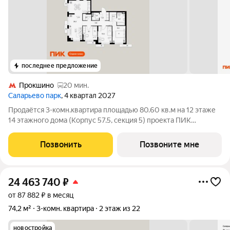
последнее предложение
Прокшино
20 мин.
Саларьево парк
, 4 квартал 2027
Продаётся 3-комн.квартира площадью 80.60 кв.м на 12 этаже
14 этажного дома (Корпус 57.5, секция 5) проекта ПИК
Саларьево парк. Светлый просторный подъезд на уровне
земли, функциональная планировка, большие окна, с отделкой.
Позвонить
Позвоните мне
Жилой район «Саларьево
24 463 740
₽
от 87 882 ₽ в месяц
74,2 м²
3-комн. квартира
2 этаж из 22
новостройка