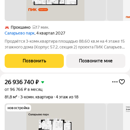
Прокшино
17 мин.
Саларьево парк
, 4 квартал 2027
Продаётся 3-комн.квартира площадью 88.60 кв.м на 4 этаже 15
этажного дома (Корпус 57.2, секция 2) проекта ПИК Саларьево
парк. Светлый просторный подъезд на уровне земли,
функциональная планировка, большие окна, с отделкой. Жилой
Позвонить
Позвоните мне
район «Саларьево
26 936 740
₽
от 96 766 ₽ в месяц
81,8 м²
3-комн. квартира
4 этаж из 18
новостройка