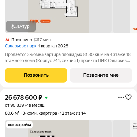
3D-тур
Прокшино
17 мин.
Саларьево парк
, 1 квартал 2028
Продаётся 3-комн.квартира площадью 81.80 кв.м на 4 этаже 18
этажного дома (Корпус 74.1, секция 1) проекта ПИК Саларьево
парк. Светлый просторный подъезд на уровне земли,
функциональная планировка, большие окна, с отделкой. Жилой
Позвонить
Позвоните мне
район «Саларьево
26 678 600
₽
от 95 839 ₽ в месяц
80,6 м²
3-комн. квартира
12 этаж из 14
новостройка