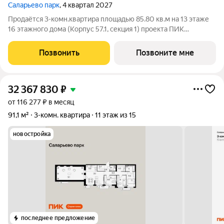
Саларьево парк
, 4 квартал 2027
Продаётся 3-комн.квартира площадью 85.80 кв.м на 13 этаже
16 этажного дома (Корпус 57.1, секция 1) проекта ПИК
Саларьево парк. Светлый просторный подъезд на уровне
земли, функциональная планировка, большие окна, с отделкой.
Позвонить
Позвоните мне
Жилой район «Саларьево
32 367 830
₽
от 116 277 ₽ в месяц
91,1 м²
3-комн. квартира
11 этаж из 15
новостройка
последнее предложение