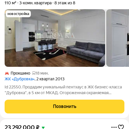
110 м²
3-комн. квартира
8 этаж из 8
новостройка
Прокшино
18 мин.
ЖК «Дубровка»
, 2 квартал 2013
Id 22550. Продадим уникальный пентхаус в ЖК бизнес-класса
"Дубровка", в 5 км от МКАД. Огороженная охраняемая
территория с видеонаблюдением. Проезд через шлагбаум.
Пропускной режим. Обжитой поселок квартир, коттеджей и
Позвонить
таунхаусов. Прекрасная локация,
23 292 000
₽