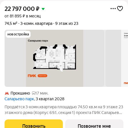
22 797 000
₽
от 81 895 ₽ в месяц
74,5 м²
3-комн. квартира
9 этаж из 23
новостройка
Прокшино
17 мин.
Саларьево парк
, 3 квартал 2028
Продаётся 3-комн.квартира площадью 74.50 кв.м на 9 этаже 23
этажного дома (Корпус 69.1, секция 1) проекта ПИК Саларьево
парк. Светлый просторный подъезд на уровне земли,
функциональная планировка, большие окна, с отделкой. Жилой
Позвонить
Позвоните мне