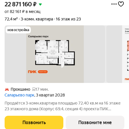
22 871 160
₽
от 82 161 ₽ в месяц
72,4 м²
3-комн. квартира
16 этаж из 23
новостройка
Прокшино
17 мин.
Саларьево парк
, 3 квартал 2028
Продаётся 3-комн.квартира площадью 72.40 кв.м на 16 этаже
23 этажного дома (Корпус 69.4, секция 4) проекта ПИК
Саларьево парк. Светлый просторный подъезд на уровне
земли, функциональная планировка, большие окна, с отделкой.
Позвонить
Позвоните мне
Жилой район «Саларьево