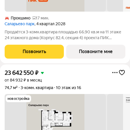
Прокшино
17 мин.
Саларьево парк
, 4 квартал 2028
Продаётся 3-комн.квартира площадью 66.90 кв.м на 11 этаже
24 этажного дома (Корпус 82.4, секция 4) проекта ПИК
Саларьево парк. Светлый просторный подъезд на уровне
земли, функциональная планировка, большие окна, с отделкой.
Позвонить
Позвоните мне
Жилой район «Саларьево
23 642 550
₽
от 84 932 ₽ в месяц
74,7 м²
3-комн. квартира
10 этаж из 16
новостройка