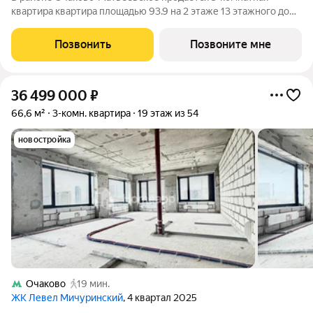
квартира квартира площадью 93.9 на 2 этаже 13 этажного дома
(корпус, секция) в проекте ПИК «Матвеевский парк». Удобное
расположение 3 минуты пешком до станции метро
Позвонить
Позвоните мне
«Аминьевская». 20 минут пешком до
36 499 000
₽
66,6 м²
3-комн. квартира
19 этаж из 54
новостройка
Очаково
19 мин.
ЖК Левел Мичуринский
, 4 квартал 2025