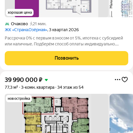
хорошая цена
Очаково
21 мин.
ЖК «Страна.Озёрная»
, 3 квартал 2026
Рассрочка 0% с первым взносом от 5%, ипотека с субсидией
или наличные. Подберём способ оплаты индивидуально.
Покупайте квартиру сейчас заезжайте уже в следующем году!
Продается 3комнатная квартира на 4 этаже от застройщика
Позвонить
Страна Девелопмент.
39 990 000
₽
77,3 м²
3-комн. квартира
34 этаж из 54
новостройка