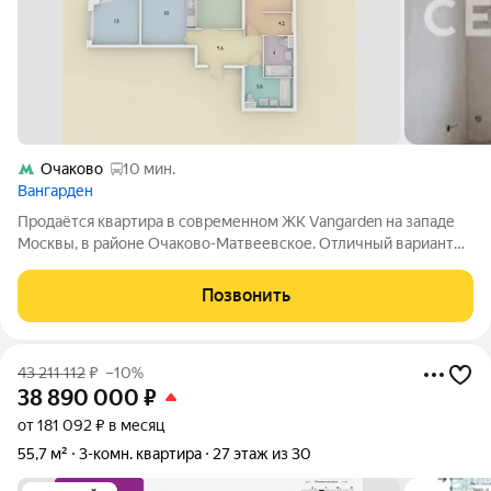
Очаково
10 мин.
Вангарден
Продаётся квартира в современном ЖК Vangarden на западе
Москвы, в районе Очаково-Матвеевское. Отличный вариант
для тех, кто ищет современную квартиру в новом жилом
комплексе рядом с метро, с качественной подготовкой под
Позвонить
ремонт и развитой
43 211 112
₽
–10%
38 890 000
₽
от 181 092 ₽ в месяц
55,7 м²
3-комн. квартира
27 этаж из 30