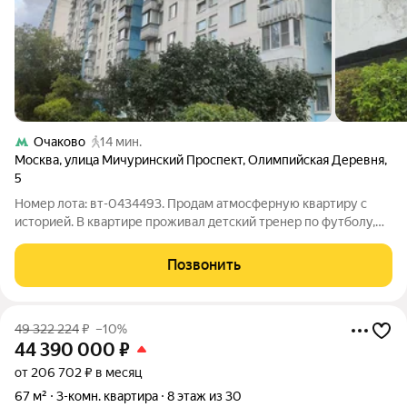
Очаково
14 мин.
Москва
,
улица Мичуринский Проспект
,
Олимпийская Деревня
,
5
Номер лота: вт-0434493. Продам атмосферную квартиру с
историей. В квартире проживал детский тренер по футболу,
давший дорогу в спортивную жизнь многим известным
футболистам Москвы. Квартира расположена в районе
Позвонить
Тропарево - Никулино, Олимпийская
49 322 224
₽
–10%
44 390 000
₽
от 206 702 ₽ в месяц
67 м²
3-комн. квартира
8 этаж из 30