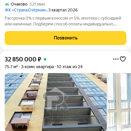
Очаково
21 мин.
ЖК «Страна.Озёрная»
, 3 квартал 2026
Рассрочка 0% с первым взносом от 5%, ипотека с субсидией
или наличные. Подберём способ оплаты индивидуально.
Покупайте квартиру сейчас заезжайте уже в следующем году!
Продается 3комнатная квартира на 25 этаже от застройщика
Позвонить
Страна Девелопмент.
32 850 000
₽
75,7 м²
3-комн. квартира
10 этаж из 24