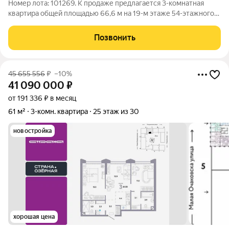
Номер лота: 101269. К продаже предлагается 3-комнатная
квартира общей площадью 66,6 м на 19-м этаже 54-этажного
дома в современном жилом комплексе бизнес-класса Level
Мичуринский. Дом построен в 2025 году. Высота потолков в
Позвонить
чистом виде составляет 3
45 655 556
₽
–10%
41 090 000
₽
от 191 336 ₽ в месяц
61 м²
3-комн. квартира
25 этаж из 30
новостройка
хорошая цена