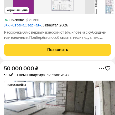
хорошая цена
Очаково
21 мин.
ЖК «Страна.Озёрная»
, 3 квартал 2026
Рассрочка 0% с первым взносом от 5%, ипотека с субсидией
или наличные. Подберём способ оплаты индивидуально.
Покупайте квартиру сейчас заезжайте уже в следующем году!
Продается 3комнатная квартира на 8 этаже от застройщика
Позвонить
Страна Девелопмент.
50 000 000
₽
95 м²
3-комн. квартира
17 этаж из 42
новостройка