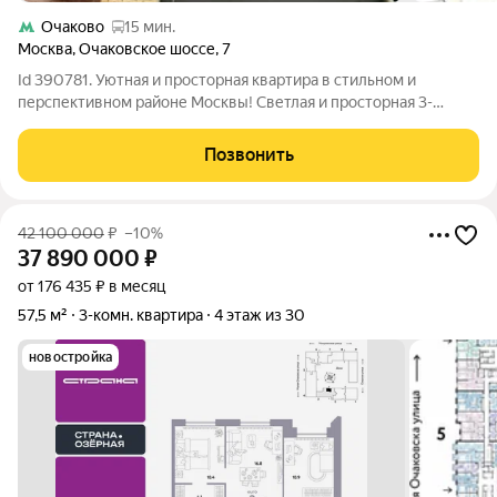
Очаково
15 мин.
Москва
,
Очаковское шоссе
,
7
Id 390781. Уютная и просторная квартира в стильном и
перспективном районе Москвы! Светлая и просторная 3-
комнатная квартира в динамичном и экологичном районе на
западе столицы. Площадь - 75,7 м2 - четкая формула для
Позвонить
комфортного проживания семьи из
42 100 000
₽
–10%
37 890 000
₽
от 176 435 ₽ в месяц
57,5 м²
3-комн. квартира
4 этаж из 30
новостройка