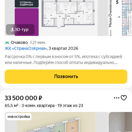
3D-тур
Очаково
21 мин.
ЖК «Страна.Озёрная»
, 3 квартал 2026
Рассрочка 0% с первым взносом от 5%, ипотека с субсидией
или наличные. Подберём способ оплаты индивидуально.
Покупайте квартиру сейчас заезжайте уже в следующем году!
Продается 3комнатная квартира на 9 этаже от застройщика
Позвонить
Страна Девелопмент.
33 500 000
₽
65,5 м²
3-комн. квартира
19 этаж из 23
новостройка