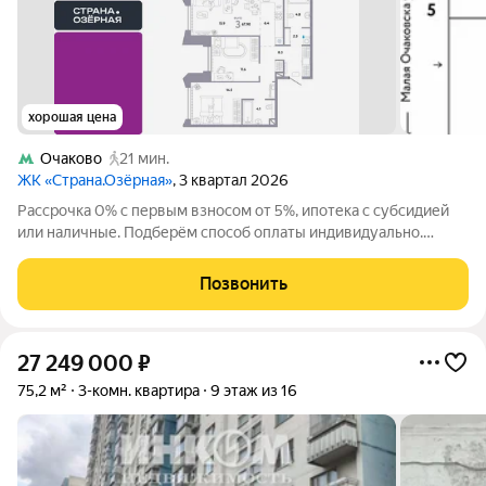
хорошая цена
Очаково
21 мин.
ЖК «Страна.Озёрная»
, 3 квартал 2026
Рассрочка 0% с первым взносом от 5%, ипотека с субсидией
или наличные. Подберём способ оплаты индивидуально.
Покупайте квартиру сейчас заезжайте уже в следующем году!
Продается 3комнатная квартира на 28 этаже от застройщика
Позвонить
Страна Девелопмент.
27 249 000
₽
75,2 м²
3-комн. квартира
9 этаж из 16