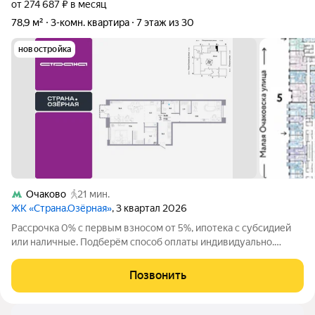
от 274 687 ₽ в месяц
78,9 м²
3-комн. квартира
7 этаж из 30
новостройка
Очаково
21 мин.
ЖК «Страна.Озёрная»
, 3 квартал 2026
Рассрочка 0% с первым взносом от 5%, ипотека с субсидией
или наличные. Подберём способ оплаты индивидуально.
Покупайте квартиру сейчас заезжайте уже в следующем году!
Продается 3комнатная квартира на 7 этаже от застройщика
Позвонить
Страна Девелопмент.