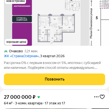
новостройка
хорошая цена
Очаково
21 мин.
ЖК «Страна.Озёрная»
, 3 квартал 2026
Рассрочка 0% с первым взносом от 5%, ипотека с субсидией
или наличные. Подберём способ оплаты индивидуально.
Покупайте квартиру сейчас заезжайте уже в следующем году!
Продается 3комнатная квартира на 27 этаже от застройщика
Позвонить
Страна Девелопмент.
27 000 000
₽
64 м²
3-комн. квартира
17 этаж из 17