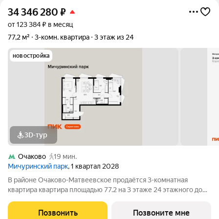
34 346 280
₽
от 123 384 ₽ в месяц
77,2 м²
3-комн. квартира
3 этаж из 24
новостройка
3D-тур
Очаково
19 мин.
Мичуринский парк
, 1 квартал 2028
В районе Очаково-Матвеевское продаётся 3-комнатная
квартира квартира площадью 77.2 на 3 этаже 24 этажного дома
(корпус, секция) в проекте ПИК «Мичуринский парк». Удобное
расположение 7 минут пешком до станции метро «Озёрная». 3
Позвонить
Позвоните мне