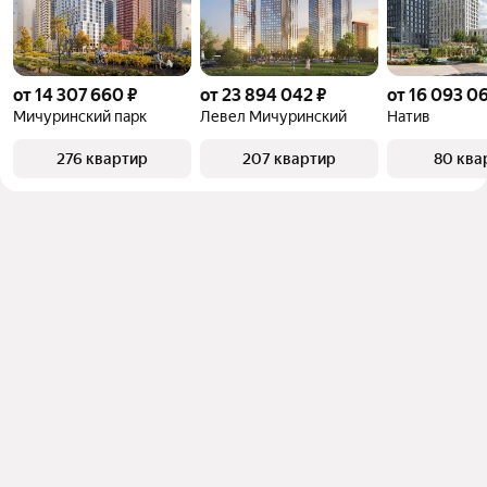
от 14 307 660 ₽
от 23 894 042 ₽
от 16 093 0
Мичуринский парк
Левел Мичуринский
Натив
276 квартир
207 квартир
80 ква