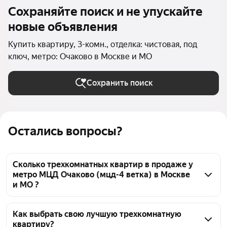
Сохраняйте поиск и не упускайте
новые объявления
Купить квартиру, 3-комн., отделка: чистовая, под
ключ, метро: Очаково в Москве и МО
Сохранить поиск
Остались вопросы?
Сколько трехкомнатных квартир в продаже у
метро МЦД Очаково (мцд-4 ветка) в Москве
и МО ?
На Яндекс Недвижимости в продаже у метро МЦД 
Очаково (мцд-4 ветка) в Москве и МО 116 
Как выбрать свою лучшую трехкомнатную
квартиру?
трехкомнатных квартир, из них 7 объявлений от 