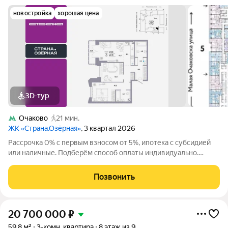
новостройка
хорошая цена
3D-тур
Очаково
21 мин.
ЖК «Страна.Озёрная»
, 3 квартал 2026
Рассрочка 0% с первым взносом от 5%, ипотека с субсидией
или наличные. Подберём способ оплаты индивидуально.
Покупайте квартиру сейчас заезжайте уже в следующем году!
Продается 3комнатная квартира на 8 этаже от застройщика
Позвонить
Страна Девелопмент.
20 700 000
₽
59,8 м²
3-комн. квартира
8 этаж из 9