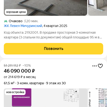
хорошая цена
Очаково
20 мин.
ЖК Левел Мичуринский
, 4 квартал 2025
Код объекта: 2192001. В продаже просторная 3-комнатная
квартира (3 спальни по документам) общей площадью 95 м в
современном жилом комплексе бизнес-класса Level
Мичуринский. Звоните прямо сейчас... О квартире: Высота
Позвонить
потолков в чистом виде составляет
51 211 112
₽
–10%
46 090 000
₽
от 214 619 ₽ в месяц
61,5 м²
3-комн. квартира
9 этаж из 30
новостройка