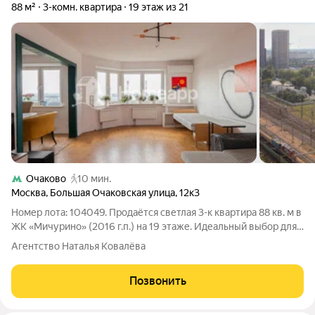
88 м²
3-комн. квартира
19 этаж из 21
Очаково
10 мин.
Москва
,
Большая Очаковская улица
,
12к3
Номер лота: 104049. Продаётся светлая 3-к квартира 88 кв. м в
ЖК «Мичурино» (2016 г.п.) на 19 этаже. Идеальный выбор для
семьи: две изолированные спальни (12,5 и 17,5 кв. м) и
Агентство Наталья Ковалёва
просторная гостиная 27 кв. м для совместного отдыха.
Панорамные виды на
Позвонить