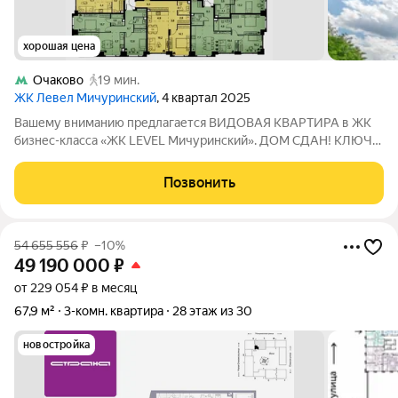
хорошая цена
Очаково
19 мин.
ЖК Левел Мичуринский
, 4 квартал 2025
Вашему вниманию предлагается ВИДОВАЯ КВАРТИРА в ЖК
бизнес-класса «ЖК LEVEL Мичуринский». ДОМ СДАН! КЛЮЧИ
ПОЛУЧЕНЫ! СОБСТВЕННОСТЬ ОФОРМЛЕНА! О КВАРТИРЕ: -
адрес: г. Москва, улица Озерная, дом 1, корпус1; -
Позвонить
расположение: Квартира располагается на 34-м
54 655 556
₽
–10%
49 190 000
₽
от 229 054 ₽ в месяц
67,9 м²
3-комн. квартира
28 этаж из 30
новостройка