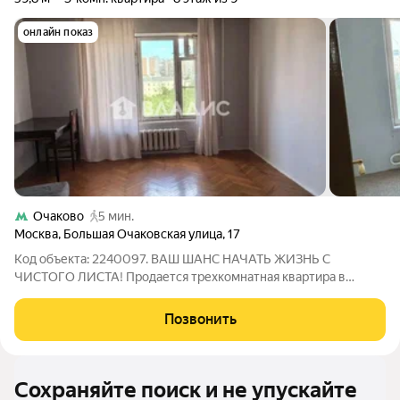
онлайн показ
Очаково
5 мин.
Москва
,
Большая Очаковская улица
,
17
Код объекта: 2240097. ВАШ ШАНС НАЧАТЬ ЖИЗНЬ С
ЧИСТОГО ЛИСТА! Продается трехкомнатная квартира в
престижном районе Москвы, по адресу Большая Очаковская
улица, д.17. Это Ваш идеальный старт для воплощения
Позвонить
дизайнерских мечтаний! Простор и планировка
Сохраняйте поиск и не упускайте