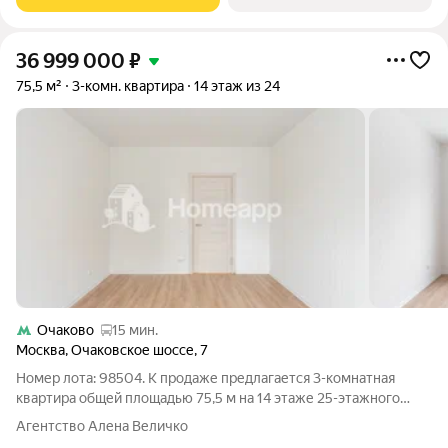
минуты на автомобиле
36 999 000
₽
75,5 м²
3-комн. квартира
14 этаж из 24
Очаково
15 мин.
Москва
,
Очаковское шоссе
,
7
Номер лота: 98504. К продаже предлагается 3-комнатная
квартира общей площадью 75,5 м на 14 этаже 25-этажного
дома. Отличная планировка квартиры. В квартире сделан
Агентство Алена Величко
косметический ремонт от застройщика, все готово для