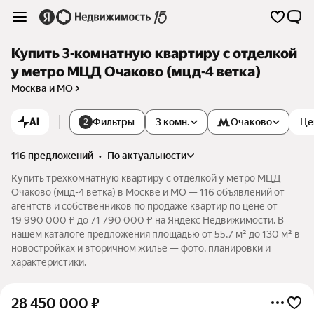
Купить 3-комнатную квартиру с отделкой
у метро МЦД Очаково (мцд-4 ветка)
Москва и МО
AI
Фильтры
3 комн.
Очаково
Це
2
116 предложений
•
по актуальности
Купить трехкомнатную квартиру с отделкой у метро МЦД
Очаково (мцд-4 ветка) в Москве и МО — 116 объявлений от
агентств и собственников по продаже квартир по цене от
19 990 000 ₽ до 71 790 000 ₽ на Яндекс Недвижимости. В
нашем каталоге предложения площадью от 55,7 м² до 130 м² в
новостройках и вторичном жилье — фото, планировки и
характеристики.
28 450 000
₽