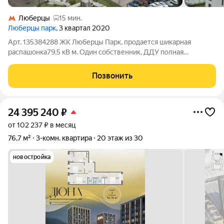
Люберцы
15 мин.
Люберцы парк
, 3 квартал 2020
Арт. 135384288 ЖК Люберцы Парк, продается шикарная
распашонка79.5 кВ м. Один собственник, ДДУ полная
стоимость в договоре, мат.капитал не использовался,
свободная продажа. Закрытая территория двора, двор без
Позвонить
машин, детская площадка с качелями и
24 395 240
₽
от 102 237 ₽ в месяц
76,7 м²
3-комн. квартира
20 этаж из 30
новостройка