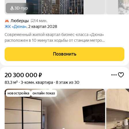
3D-тур
Люберцы
14 мин.
ЖК «Дюна»
, 2 квартал 2028
Современный жилой квартал бизнес-класса «Дюна»
расположен в 10 минутах ходьбы от станции метро
«Котельники» (1,2 км) на пересечении Новорязанского и
Дзержинского шоссе. Квартал находится в районе с развитой
Позвонить
инфраструктурой: в непосредственной
20 300 000
₽
83,3 м²
3-комн. квартира
8 этаж из 30
новостройка
онлайн показ