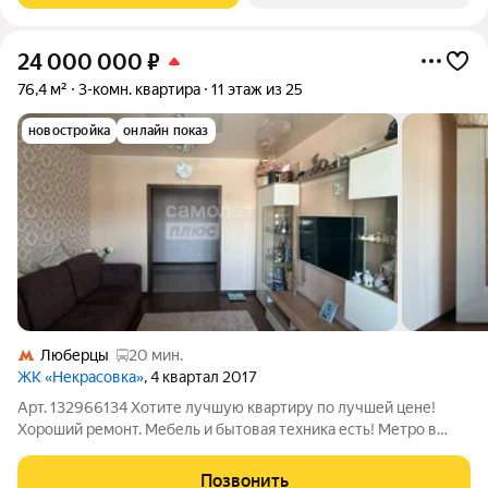
24 000 000
₽
76,4 м²
3-комн. квартира
11 этаж из 25
новостройка
онлайн показ
Люберцы
20 мин.
ЖК «Некрасовка»
, 4 квартал 2017
Арт. 132966134 Хотите лучшую квартиру по лучшей цене!
Хороший ремонт. Мебель и бытовая техника есть! Метро в
шаговой доступности! Теплый дом. Вы влюбитесь в квартиру с
первого взгляда! В продаже светлая и уютная квартиру 76,4 кв.
Позвонить