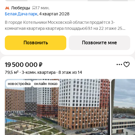
Люберцы
17 мин.
Белая Дача парк
, 4 квартал 2028
В городе Котельники Московской области продаётся 3-
комнатная квартира квартира площадью69.1 на 22 этаже 25
этажного дома (корпус 22.1, секция 1) в проекте ПИК «Белая
Дача парк». Удобное расположение 7 минут на автомобиле до
Позвонить
Позвоните мне
станции метро «Котельники»
19 500 000
₽
79,5 м²
3-комн. квартира
8 этаж из 14
новостройка
онлайн показ