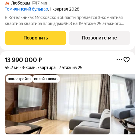
Люберцы
17 мин.
Томилинский бульвар
, 1 квартал 2028
В Котельниках Московской области продаётся 3-комнатная
квартира квартира площадью66.3 на 19 этаже 25 этажного
дома (корпус 5-8, секция 2) в проекте ПИК «Томилинский
бульвар». Удобное расположение 20 минут пешком до
Позвонить
Позвоните мне
станции метро «Котельники» и 10
13 990 000
₽
55,2 м²
3-комн. квартира
2 этаж из 25
новостройка
онлайн показ