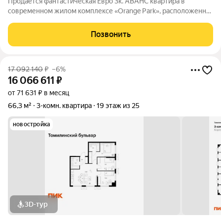
Продается фантастическая Евро 3к. АВАНС квартира в
современном жилом комплексе «Orange Park», расположенная
по адресу: Московская область, Котельники г., Опытное поле
мкр., 1к3. Эта квартира идеальное сочетание стиля, комфорта и
Позвонить
практичности,
17 092 140
₽
–6%
16 066 611
₽
от 71 631 ₽ в месяц
66,3 м²
3-комн. квартира
19 этаж из 25
новостройка
3D-тур