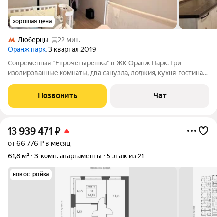
хорошая цена
Люберцы
22 мин.
Оранж парк
, 3 квартал 2019
Современная "Еврочетырёшка" в ЖК Оранж Парк. Три
изолированные комнаты, два санузла, лоджия, кухня-гостиная.
Монолитный дом с подземным паркингом 2019 года
постройки. Распашная планировка, что позволяет полноценно
Позвонить
Чат
проветривать помещения. Комната с
13 939 471
₽
от 66 776 ₽ в месяц
61,8 м²
3-комн. апартаменты
5 этаж из 21
новостройка