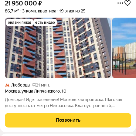
21 950 000
₽
86,7 м²
3-комн. квартира
19 этаж из 25
онлайн показ
есть видео
Люберцы
21 мин.
Москва
,
улица Липчанского
,
10
Дом сдан! Идет заселение! Московская прописка. Шаговая
доступность от метро Некрасовка. Благоустроенный,
современный район с большим количеством магазинов, кафе,
детских и спортивных площадок. Новые действующие школа,
Позвонить
детские сады, поликлиника. Возле