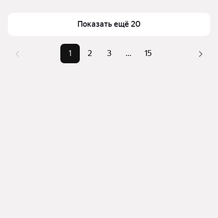
Площадь
41 — 116 м²
Для легкого выбора подходящей квартиры в 
Самый дорогой объект
28 млн ₽
Показать ещё 20
верхней части страницы есть самые частые 
комбинации фильтров, например «» или «»
Помимо удобной сортировки по цене продажи вы 
1
2
3
...
15
можете отсортировать результаты по стоимости 
квадратного метра или площади