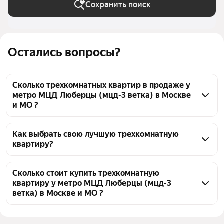
Сохранить поиск
Остались вопросы?
Сколько трехкомнатных квартир в продаже у
метро МЦД Люберцы (мцд-3 ветка) в Москве
и МО ?
На Яндекс Недвижимости в продаже у метро МЦД 
Люберцы (мцд-3 ветка) в Москве и МО 293 
Как выбрать свою лучшую трехкомнатную
квартиру?
трехкомнатных квартиры, из них 4 объявления от 
собственников, 78 объявлений от агентств, 211 
Чтобы купить 3-комнатную квартиру в монолитном 
объявлений от застройщиков
доме у метро МЦД Люберцы (мцд-3 ветка), 
Сколько стоит купить трехкомнатную
квартиру у метро МЦД Люберцы (мцд-3
воспользуйтесь тепловой картой для оценки 
ветка) в Москве и МО ?
инфраструктуры и транспортной доступности в 
выбранном районе у метро МЦД Люберцы (мцд-3 
Цена за квадратный метр
124 503 — 356 027 ₽
ветка) в Москве и МО