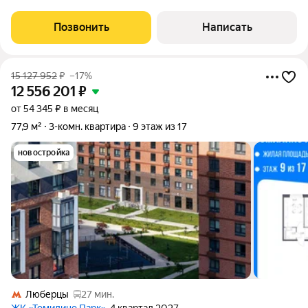
ЛЮБОЙ ДЕНЬ, ВКЛЮЧАЯ ВЫХОДНЫЕ! Без обременения. 1
собственник. Куплена по ДДУ у застройщика. Юридически
Позвонить
Написать
идеально прозрачная квартира. Кухонный
15 127 952
₽
–17%
12 556 201
₽
от 54 345 ₽ в месяц
77,9 м²
3-комн. квартира
9 этаж из 17
новостройка
Люберцы
27 мин.