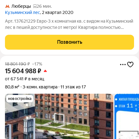
Люберцы
26 мин.
Кузьминский лес
, 2 квартал 2020
Арт. 137621229 Евро-3 х комнатная кв. с видом на Кузьминский
лес в пешей доступности от метро! Квартира полностью
готова к проживанию! Продаётся светлая евро-3-комнатная
квартира площадью 55,2 м на комфортном 2 этаже
Позвонить
современного монолитного дома
18 801 190
₽
–17%
15 604 988
₽
от 67 541 ₽ в месяц
80,8 м²
3-комн. квартира
11 этаж из 17
новостройка