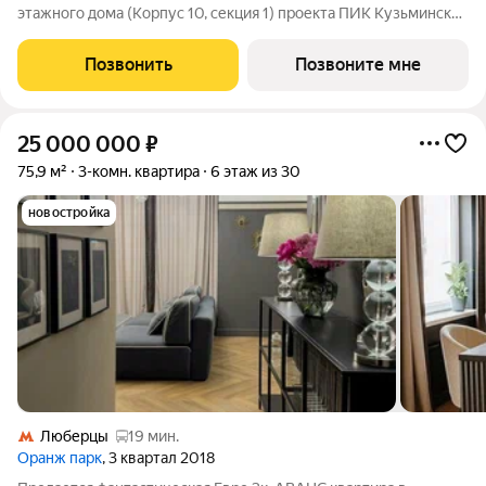
этажного дома (Корпус 10, секция 1) проекта ПИК Кузьминский
лес. Светлый просторный подъезд на уровне земли,
функциональная планировка, большие окна, с отделкой. Жилой
Позвонить
Позвоните мне
квартал «Кузьминский
25 000 000
₽
75,9 м²
3-комн. квартира
6 этаж из 30
новостройка
Люберцы
19 мин.
Оранж парк
, 3 квартал 2018