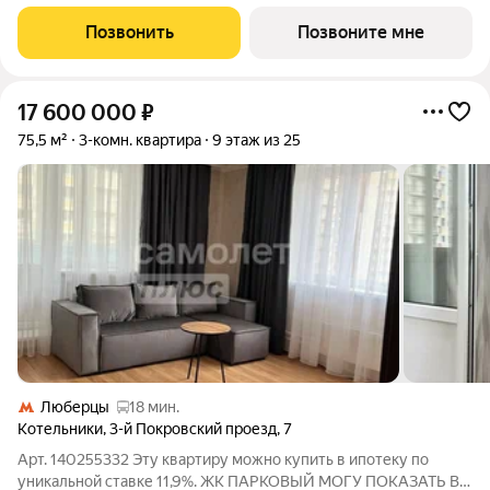
(корпус 5-8, секция 2) в проекте ПИК «Томилинский бульвар».
Удобное расположение 20 минут пешком до станции метро
Позвонить
Позвоните мне
«Котельники» и 10
17 600 000
₽
75,5 м²
3-комн. квартира
9 этаж из 25
Люберцы
18 мин.
Котельники
,
3-й Покровский проезд
,
7
Арт. 140255332 Эту квартиру можно купить в ипотеку по
уникальной ставке 11,9%. ЖК ПАРКОВЫЙ МОГУ ПОКАЗАТЬ В