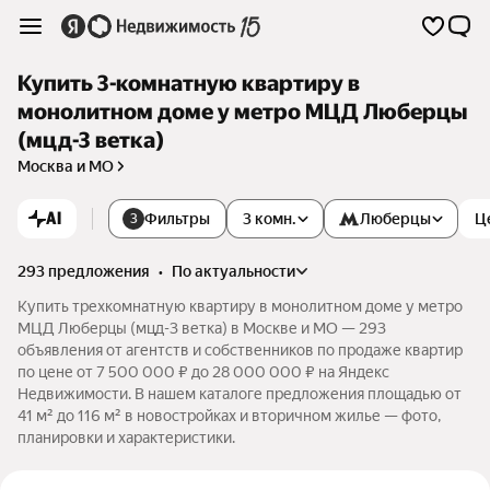
Купить 3-комнатную квартиру в
монолитном доме у метро МЦД Люберцы
(мцд-3 ветка)
Москва и МО
AI
Фильтры
3 комн.
Люберцы
Ц
3
293 предложения
•
по актуальности
Купить трехкомнатную квартиру в монолитном доме у метро
МЦД Люберцы (мцд-3 ветка) в Москве и МО — 293
объявления от агентств и собственников по продаже квартир
по цене от 7 500 000 ₽ до 28 000 000 ₽ на Яндекс
Недвижимости. В нашем каталоге предложения площадью от
41 м² до 116 м² в новостройках и вторичном жилье — фото,
планировки и характеристики.