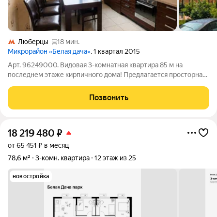
Люберцы
18 мин.
Микрорайон «Белая дача»
, 1 квартал 2015
Арт. 96249000. Видовая 3-комнатная квартира 85 м на
последнем этаже кирпичного дома! Предлагается просторная
квартира-распашонка в одном из лучших районов
Котельников. Последний 17-й этаж никаких соседей сверху,
Позвонить
тишина, много света и красивые
18 219 480
₽
от 65 451 ₽ в месяц
78,6 м²
3-комн. квартира
12 этаж из 25
новостройка