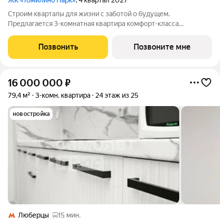
ЖК «Томилино Парк»
, 4 квартал 2027
Строим кварталы для жизни с заботой о будущем.
Предлагается 3-комнатная квартира комфорт-класса
площадью 77.89 кв.м в Томилино Парк, корпус 6.4КВ на 9-м
этаже, в жилом комплексе "Томилино Парк".Квартира
Позвонить
Позвоните мне
комплекса на выбор: может быть как с отделкой,
16 000 000
₽
79,4 м²
3-комн. квартира
24 этаж из 25
новостройка
Люберцы
15 мин.