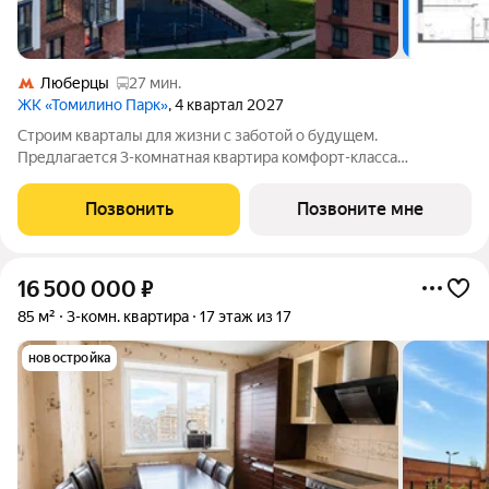
Люберцы
27 мин.
ЖК «Томилино Парк»
, 4 квартал 2027
Строим кварталы для жизни с заботой о будущем.
Предлагается 3-комнатная квартира комфорт-класса
площадью 80.76 кв.м в Томилино Парк, корпус 6.4КВ на 11-м
этаже, в жилом комплексе "Томилино Парк".Квартира
Позвонить
Позвоните мне
комплекса на выбор: может быть как с
16 500 000
₽
85 м²
3-комн. квартира
17 этаж из 17
новостройка