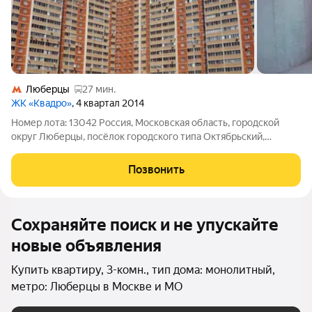
Люберцы
27 мин.
ЖК «Квадро»
, 4 квартал 2014
Номер лота: 13042 Россия, Московская область, городской
округ Люберцы, посёлок городского типа Октябрьский,
Школьная улица, 1 Шоссе: Рязанское Общая площадь: 80.00
м.кв., Жилая площадь: 45.00 м.кв., Площадь кухни: 11.00 м.кв.
Позвонить
Продаётся 3-комнатная
Сохраняйте поиск и не упускайте
новые объявления
Купить квартиру, 3-комн., тип дома: монолитный,
метро: Люберцы в Москве и МО