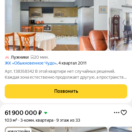
Лужники
20 мин.
ЖК «Обыкновенное Чудо»
, 4 квартал 2011
Арт. 138358342 В этой квартире нет случайных решений.
Каждая зона естественно продолжает другую, а пространство
легко адаптируется к тому, как меняется жизнь семьи. 109 м
организованы так, чтобы дом оставался удобным долгие годы.
Позвонить
Почти 39 м занимает
61 900 000
₽
103 м²
3-комн. квартира
9 этаж из 33
новостройка