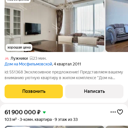
хорошая цена
Лужники
23 мин.
Дом на Мосфильмовской
, 4 квартал 2011
id: 551368 Эксклюзивное предложение! Представляем вашему
вниманию уютную квартиру в жилом комплексе "Дом на
Мосфильмовской", выполненную в светлых тонах и полностью
готовую к вашему заселению. Удобная и функциональная
Позвонить
Написать
планировка: Изолированная
61 900 000
₽
103 м²
3-комн. квартира
9 этаж из 33