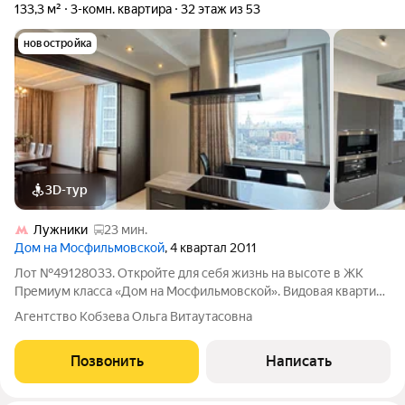
133,3 м²
3-комн. квартира
32 этаж из 53
новостройка
3D-тур
Лужники
23 мин.
Дом на Мосфильмовской
, 4 квартал 2011
Лот №49128033. Откройте для себя жизнь на высоте в ЖК
Премиум класса «Дом на Мосфильмовской». Видовая квартира
с самыми лучшими видами на центр Москвы станет точкой
Агентство Кобзева Ольга Витаутасовна
отсчёта для новой главы Вашей жизни. Квартира полностью
укомплектована с
Позвонить
Написать