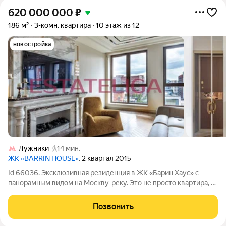
620 000 000
₽
186 м²
3-комн. квартира
10 этаж из 12
новостройка
Лужники
14 мин.
ЖК «BARRIN HOUSE»
, 2 квартал 2015
Id 66036. Эксклюзивная резиденция в ЖК «Барин Хаус» с
панорамным видом на Москву-реку. Это не просто квартира, а
собрание мировых брендов и авторского вкуса. Общая
площадь 186 м, продуманная планировка с тремя
Позвонить
изолированными спальнями и отдельным