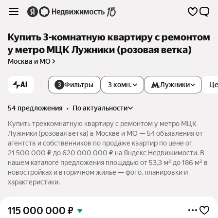
Купить 3-комнатную квартиру с ремонтом
у метро МЦК Лужники (розовая ветка)
Москва и МО
AI
Фильтры
3 комн.
Лужники
Це
3
54 предложения
•
по актуальности
Купить трехкомнатную квартиру с ремонтом у метро МЦК
Лужники (розовая ветка) в Москве и МО — 54 объявления от
агентств и собственников по продаже квартир по цене от
21 500 000 ₽ до 620 000 000 ₽ на Яндекс Недвижимости. В
нашем каталоге предложения площадью от 53,3 м² до 186 м² в
новостройках и вторичном жилье — фото, планировки и
характеристики.
115 000 000
₽