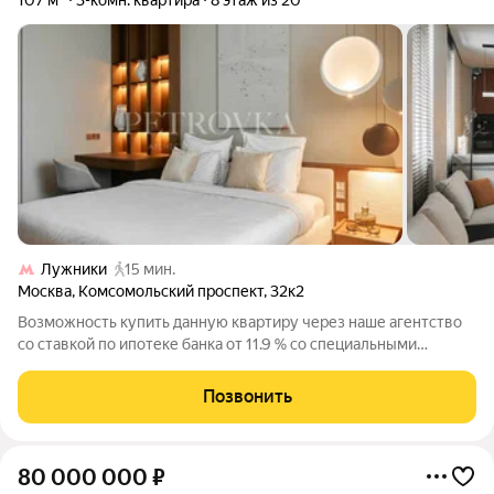
107 м²
3-комн. квартира
8 этаж из 20
Лужники
15 мин.
Москва
,
Комсомольский проспект
,
32к2
Возможность купить данную квартиру через наше агентство
со ставкой по ипотеке банка от 11.9 % со специальными
условиями. ЭЛИТНАЯ 3-КОМНАТНАЯ РЕЗИДЕНЦИЯ 200+ м В
ЖК «КАМЕЛОТ», ХАМОВНИКИ Где архитектура встречается с
Позвонить
искусством жизни за окном Кремль,
80 000 000
₽