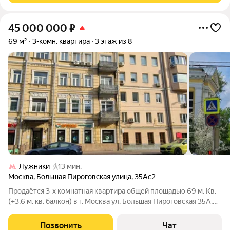
45 000 000
₽
69 м²
3-комн. квартира
3 этаж из 8
Лужники
13 мин.
Москва
,
Большая Пироговская улица
,
35Ас2
Продаётся 3-х комнатная квартира общей площадью 69 м. Кв.
(+3,6 м. кв. балкон) в г. Москва ул. Большая Пироговская 35А,
стр.2 в историческом районе Хамовники ЦАО, на 3-м этаже 8-
ми этажного кирпичного дома,1960 года рождения с
Позвонить
Чат