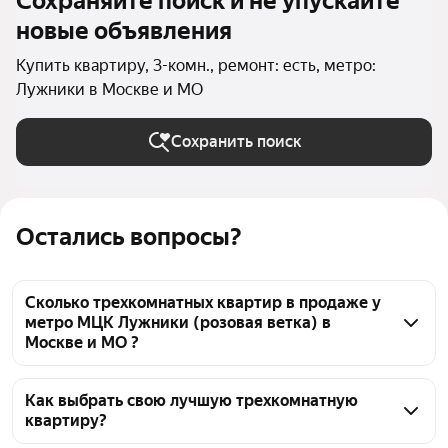
Сохраняйте поиск и не упускайте
новые объявления
Купить квартиру, 3-комн., ремонт: есть, метро:
Лужники в Москве и МО
Сохранить поиск
Остались вопросы?
Сколько трехкомнатных квартир в продаже у
метро МЦК Лужники (розовая ветка) в
Москве и МО ?
На Яндекс Недвижимости в продаже у метро МЦК 
Лужники (розовая ветка) в Москве и МО 54 
Как выбрать свою лучшую трехкомнатную
квартиру?
трехкомнатных квартиры, из них 3 объявления от 