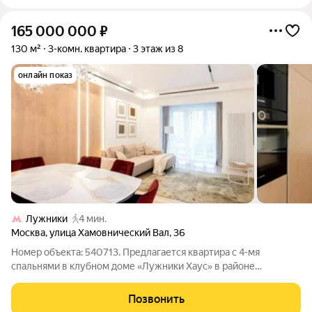
165 000 000
₽
130 м²
3-комн. квартира
3 этаж из 8
онлайн показ
Лужники
4 мин.
Москва
,
улица Хамовнический Вал
,
36
Номер объекта: 540713. Предлагается квартира с 4-мя
спальнями в клубном доме «Лужники Хаус» в районе
Хамовники. Общая площадь квартиры - 130 м. Преимущества
квартиры: - современный ремонт из высококачественных
Позвонить
материалов; - высота потолков 3 м; - 4