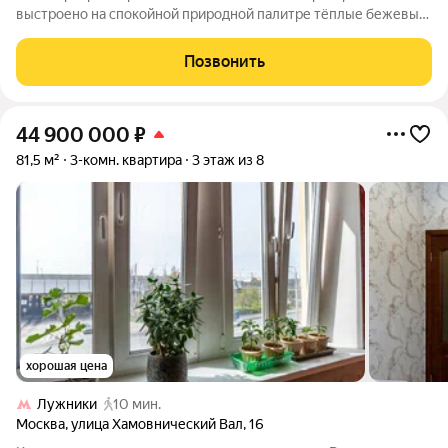
выстроено на спокойной природной палитре тёплые бежевые
тона, мягкие древесные фактуры, деликатные графитовые
акценты. Здесь нет ничего лишнего: интерьер собран так,
Позвонить
чтобы каждый день начинался с
44 900 000
₽
81,5 м²
3-комн. квартира
3 этаж из 8
хорошая цена
Лужники
10 мин.
Москва
,
улица Хамовнический Вал
,
16