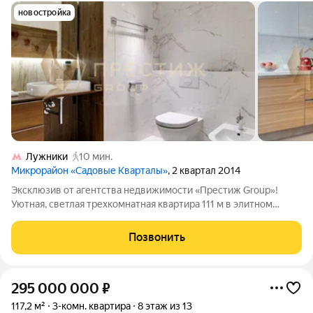
новостройка
Лужники
10 мин.
Микрорайон «Садовые Кварталы»
, 2 квартал 2014
Эксклюзив от агентства недвижимости «Престиж Group»!
Уютная, светлая трехкомнатная квартира 111 м в элитном
жилом комплексе Москвы! Высокие потолки, 12 панорамных
деревянных окон с видом на тихую улицу - все это создает
Позвонить
ощущение простора и света. В
295 000 000
₽
117,2 м²
3-комн. квартира
8 этаж из 13