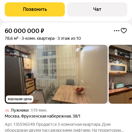
объекта: Площадь 55,8 кв.м. Комнаты : 9,6/10,2/18,6 (2
изолированные) Косметический ремонт. Вид на Воробьевы
Позвонить
Чат
горы и МГУ. Транспортная
60 000 000
₽
78,6 м²
3-комн. квартира
3 этаж из 10
хорошая цена
Лужники
19 мин.
Москва
,
Фрунзенская набережная
,
38/1
Арт. 135596549 Продается 3-комнатная квартира. Дом
оборудован двумя пассажирскими лифтами. На территории