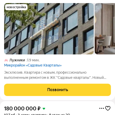
новостройка
Лужники
9 мин.
Микрорайон «Садовые Кварталы»
Эксклюзив. Квартира с новым, профессионально
выполненным ремонтом в ЖК "Садовые кварталы". Новый
корпус 2.5. Мебель, техника и свет - премиальных европейских
брендов. Высокий этаж, приятный, спокойный вид из окон.
Позвонить
Полная стоимость в ДКП. Узаконенная
180 000 000
₽