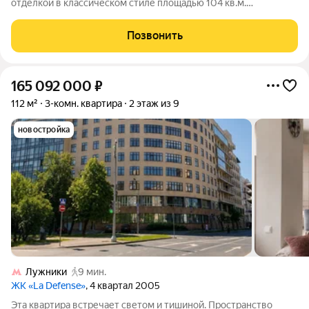
отделкой в классическом стиле площадью 104 кв.м.
Расположена на 30 этаже в корпусе А жилого комплекса Дом
на Мосфильмовской. Функциональная планировка: кухня-
Позвонить
гостиная-столовая, 2 спальни, 2 ванные
165 092 000
₽
112 м²
3-комн. квартира
2 этаж из 9
новостройка
Лужники
9 мин.
ЖК «La Defense»
, 4 квартал 2005
Эта квартира встречает светом и тишиной. Пространство