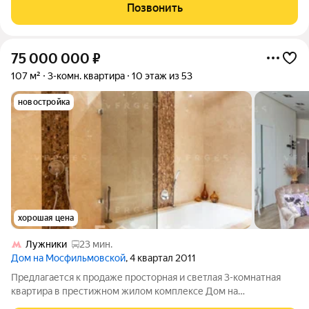
Лужники и университет МГУ. Квартир с подобным видом -
Позвонить
единицы. Зона находится под
75 000 000
₽
107 м²
3-комн. квартира
10 этаж из 53
новостройка
хорошая цена
Лужники
23 мин.
Дом на Мосфильмовской
, 4 квартал 2011
Предлагается к продаже просторная и светлая 3-комнатная
квартира в престижном жилом комплексе Дом на
Мосфильмовской . Ремонт выполнен с душой для