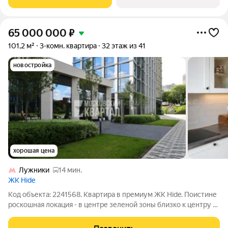
железобетонными
65 000 000
₽
101,2 м²
3-комн. квартира
32 этаж из 41
новостройка
хорошая цена
Лужники
14 мин.
ЖК Hide
Код объекта: 2241568. Квартира в премиум ЖК Hide. Поистине
роскошная локация - в центре зеленой зоны близко к центру и
шикарный вид - весь город, как на ладони. Планировка: удобная
кухня-гостиная, мастер-спальня со своим санузлом и