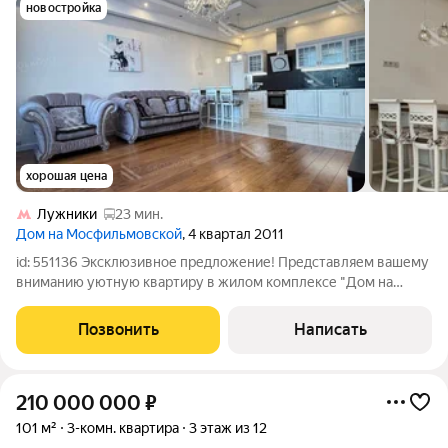
новостройка
хорошая цена
Лужники
23 мин.
Дом на Мосфильмовской
, 4 квартал 2011
id: 551136 Эксклюзивное предложение! Представляем вашему
вниманию уютную квартиру в жилом комплексе "Дом на
Мосфильмовской", выполненную в светлых тонах и полностью
готовую к вашему заселению. Удобная и функциональная
Позвонить
Написать
планировка: Изолированная
210 000 000
₽
101 м²
3-комн. квартира
3 этаж из 12