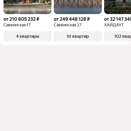
от 210 805 232 ₽
от 249 448 128 ₽
от 32 147 34
Саввинская 17
Саввинская 27
ХАЙДАУТ
4 квартиры
10 квартир
102 ква