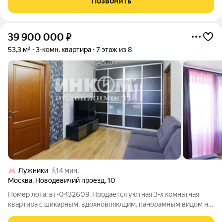
Позвонить
гардеробной, две
39 900 000
₽
53,3 м²
3-комн. квартира
7 этаж из 8
Лужники
14 мин.
Москва
,
Новодевичий проезд
,
10
Номер лота: вт-0432609. Продаётся уютная 3-х комнатная
квартира с шикарным, вдохновляющим, панорамным видом на
Новодевичий монастырь с парком и прудом, Москва-реку,