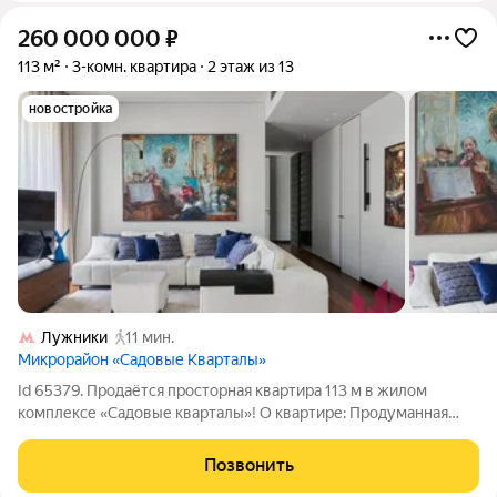
260 000 000
₽
113 м²
3-комн. квартира
2 этаж из 13
новостройка
Лужники
11 мин.
Микрорайон «Садовые Кварталы»
Id 65379. Продаётся просторная квартира 113 м в жилом
комплексе «Садовые кварталы»! О квартире: Продуманная
функциональная планировка : 2 изолированные мастер-
спальни, одна из которых с собственной гардеробной,
Позвонить
просторная кухня-гостиная удобное и