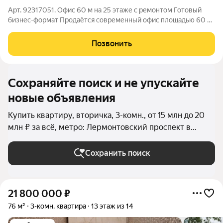
Арт. 92317051. Офис 60 м на 25 этаже с ремонтом Готовый
бизнес-формат Продаётся современный офис площадью 60 м
на 25 этаже по адресу: г. Люберцы, ул. 3-е Почтовое
Отделение, 65. Отличный вариант для компании, которая ищет
Позвонить
готовое пространство для
Сохраняйте поиск и не упускайте
новые объявления
Купить квартиру, вторичка, 3-комн., от 15 млн до 20
млн ₽ за всё, метро: Лермонтовский проспект в
Москве и МО
Сохранить поиск
21 800 000
₽
76 м²
3-комн. квартира
13 этаж из 14