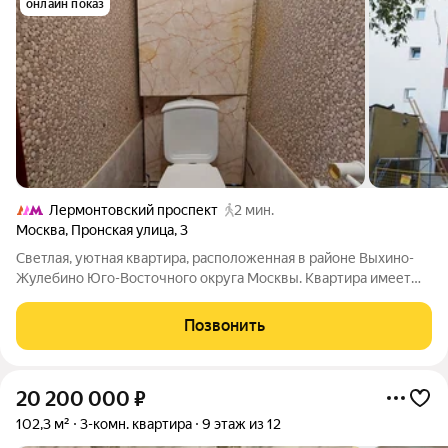
онлайн показ
Лермонтовский проспект
2 мин.
Москва
,
Пронская улица
,
3
Светлая, уютная квартира, расположенная в районе Выхино-
Жулебино Юго-Восточного округа Москвы. Квартира имеет
ряд преимуществ: - Отличная инвестиция. Квартира идеально
подойдет как для сдачи в аренду, так и для собственного
Позвонить
проживания; - Большая 3-х
20 200 000
₽
102,3 м²
3-комн. квартира
9 этаж из 12