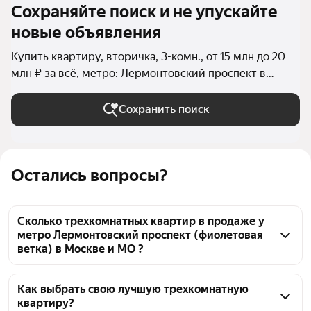
Сохраняйте поиск и не упускайте
новые объявления
Купить квартиру, вторичка, 3-комн., от 15 млн до 20
млн ₽ за всё, метро: Лермонтовский проспект в
Москве и МО
Сохранить поиск
Остались вопросы?
Сколько трехкомнатных квартир в продаже у
метро Лермонтовский проспект (фиолетовая
ветка) в Москве и МО ?
На Яндекс Недвижимости в продаже у метро 
Лермонтовский проспект (фиолетовая ветка) в 
Как выбрать свою лучшую трехкомнатную
квартиру?
Москве и МО 28 трехкомнатных квартир, из них 5 