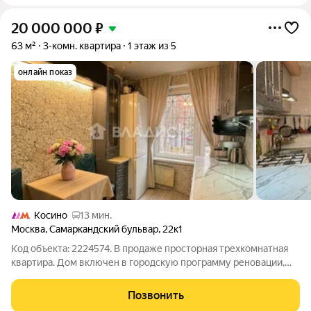
20 000 000
₽
63 м²
3-комн. квартира
1 этаж из 5
онлайн показ
Косино
13 мин.
Москва
,
Самаркандский бульвар
,
22к1
Код объекта: 2224574. В продаже просторная трехкомнатная
квартира. Дом включен в городскую программу реновации,
что дает новому собственнику уникальное преимущество:
Ключевые плюсы покупки под реновацию: 1. Равнозначное
Позвонить
возмещение. Вы получите новую