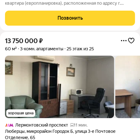
квартира (европланировка), расположенная по адресу г.
Люберцы, ул. Кирова, 12к1. Видовой 17 этаж!!! 1. Готовая
квартира с ремонтом с высокими стандартами отделки 2.
Позвонить
Полная комплектация мебелью и
13 750 000
₽
60 м²
3-комн. апартаменты
25 этаж из 25
хорошая цена
Лермонтовский проспект
11 мин.
Люберцы
,
микрорайон Городок Б
,
улица 3-е Почтовое
Отделение
,
65