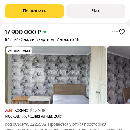
также остаётся. Прекрасное месторасположение до метро
котельники 3 остановки (15 минут), до м Китай-город путь
Позвонить
Чат
занимает ровно 1 час!
17 900 000
₽
64,5 м²
3-комн. квартира
7 этаж из 16
онлайн показ
Косино
15 мин.
Москва
,
Каскадная улица
,
20к1
Код объекта: 2225592. Продаётся уютная просторная