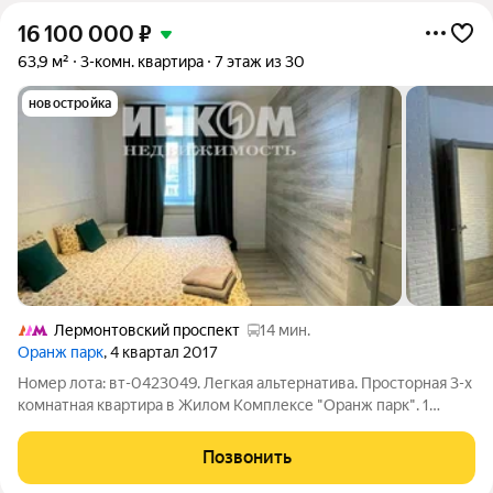
16 100 000
₽
63,9 м²
3-комн. квартира
7 этаж из 30
новостройка
Лермонтовский проспект
14 мин.
Оранж парк
, 4 квартал 2017
Номер лота: вт-0423049. Легкая альтернатива. Просторная 3-х
комнатная квартира в Жилом Комплексе "Оранж парк". 1
взрослый собственник. Полная стоимость в договоре. Удобная
планировка квартиры: 3 изолированные комнаты, большая
Позвонить
кухня, два полноценных