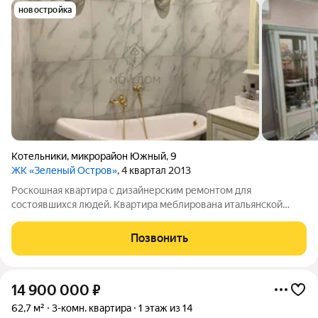
новостройка
Котельники
,
микрорайон Южный
,
9
ЖК «Зеленый Остров»
, 4 квартал 2013
Роскошная квартира с дизайнерским ремонтом для
состоявшихся людей. Квартира меблирована итальянской
мебелью. Техника - Германия. Полы - керамогранит и
массивная доска. Подоконники мраморные. Оборудованная
Позвонить
кухня с посудомойкой и мраморной столешницей.
14 900 000
₽
62,7 м²
3-комн. квартира
1 этаж из 14