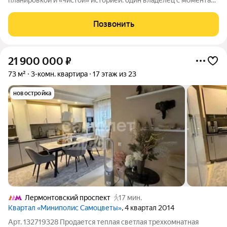
планировкой и «чистой» историей: один владелец с момента
постройки дома, соответственно, куплена у застройщика
более 10 лет назад. Уточняйте, пожалуйста, по телефону
Позвонить
подробную информацию. Также
21 900 000
₽
73 м²
3-комн. квартира
17 этаж из 23
новостройка
Лермонтовский проспект
17 мин.
Квартал «Миниполис Самоцветы»
, 4 квартал 2014
Арт. 132719328 Продается теплая светлая трехкомнатная