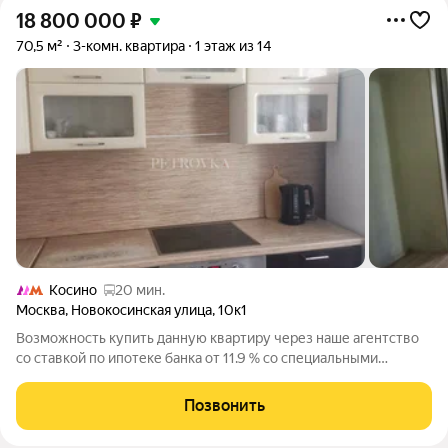
18 800 000
₽
70,5 м²
3-комн. квартира
1 этаж из 14
Косино
20 мин.
Москва
,
Новокосинская улица
,
10к1
Возможность купить данную квартиру через наше агентство
со ставкой по ипотеке банка от 11.9 % со специальными
условиями. 3-х комнатная квартира в панельном доме 1997
года постройки серии П-44. Этаж 1-й высокий. Балкона нет.
Позвонить
Окна во двор. Распашная.