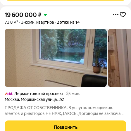
19 600 000
₽
73,8 м²
3-комн. квартира
2 этаж из 14
Лермонтовский проспект
5 мин.
Москва
,
Моршанская улица
,
2к1
ПРОДАЖА ОТ СОБСТВЕННИКА. В услугах помощников,
агентов и риелторов НЕ НУЖДАЮСЬ. Договоры не заключаю.
Показ только при наличии реального покупателя!
Предлагается к продаже просторная и уютная трехкомнатная
Позвонить