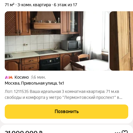
71 м²
3-комн. квартира
6 этаж из 17
Косино
6 мин.
Москва
,
Привольная улица
,
1к1
Лот: 1211535 Ваша идеальная 3 комнатная квартира: 71 м.кв
свободы и комфорта у метро "Лермонтовский проспект" в
пяти минутах пешком. В престижном и экологичном районе
Москвы. Оптимальный 6 этаж-"Золотая середина" Тепло, тихо,
Позвонить
отличный панорамный вид