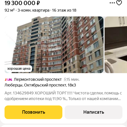
19 300 000
₽
92 м²
3-комн. квартира
16 этаж из 18
хорошая цена
Лермонтовский проспект
15 мин.
Люберцы
,
Октябрьский проспект
,
18к3
Арт. 134629849 ХОРОШИЙ ТОРГ!!!!! Чистота сделки, помощь с
одобрением ипотеки под 11,90 %,, Только от нашей компании
можно взять ставку на ипотеку 11,90 % на весь срок ипотеки! А
так же рефинансирования. Продаётся просторная 3 -комнатная
Позвонить
Написать
квартира в