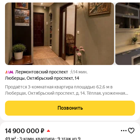
Лермонтовский проспект
14 мин.
Люберцы
,
Октябрьский проспект
,
14
Продаётся 3-комнатная квартира площадью 62,6 м в
Люберцах, Октябрьский проспект, д. 14. Тёплая, ухоженная
квартира на 1 этаже 9-этажного дома. На кухне и в прихожей
уложена плитка. Чистый и ухоженный подъезд, спокойные
Позвонить
соседи. Рядом школы, детские
14 900 000
₽
49 м²
3-комн. квартира
9 этаж из 9