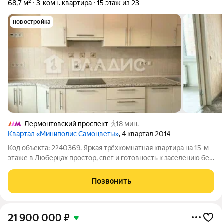
68,7 м²
3-комн. квартира
15 этаж из 23
новостройка
Лермонтовский проспект
18 мин.
Квартал «Миниполис Самоцветы»
, 4 квартал 2014
Код объекта: 2240369. Яркая трёхкомнатная квартира на 15-м
этаже в Люберцах простор, свет и готовность к заселению без
лишних хлопот. Евро-ремонт в спокойных тонах создаёт
аккуратную и уютную атмосферу: можно привезти вещи и
Позвонить
сразу жить, не тратя
21 900 000
₽