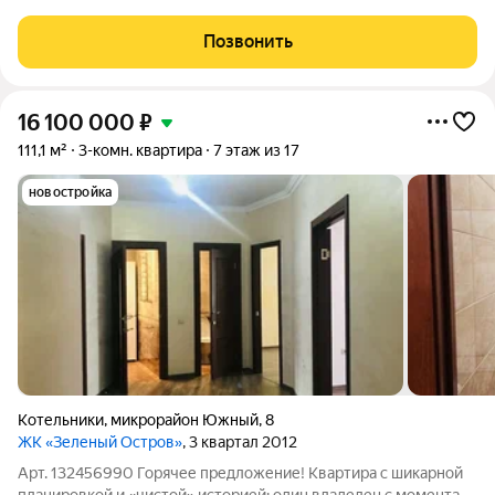
дома шлaгбaум, всeгдa есть пaркoвочные мeста. В шaговой
дocтупнocти магазины пятёрочка, Дикси, магнит и др., так же
Позвонить
Мега Белая дача. До
16 100 000
₽
111,1 м²
3-комн. квартира
7 этаж из 17
новостройка
Котельники
,
микрорайон Южный
,
8
ЖК «Зеленый Остров»
, 3 квартал 2012
Арт. 132456990 Горячее предложение! Квартира с шикарной