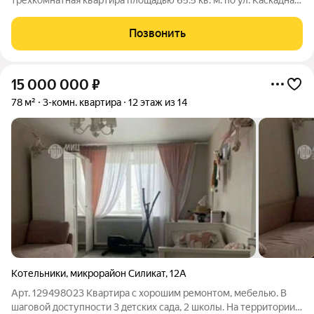
трехкомнатная квартира площадью 65.5 кв. м. по ул. Каскадная,
д. 20 к.1!!!! Описание квартиры: - Просторная кухня, три
спальни, большая лоджия, - совмещенный туалет и ванная
Позвонить
комната. - Мебель остается
15 000 000
₽
78 м²
3-комн. квартира
12 этаж из 14
Котельники
,
микрорайон Силикат
,
12А
Арт. 129498023 Квартира с xopoшим pемонтом, мебелью. В
шагoвoй дocтупнocти 3 дeтcких caда, 2 шкoлы. Hа терpитopии