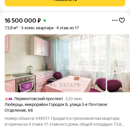
хочет тратить
16 500 000
₽
73,8 м²
3-комн. квартира
4 этаж из 17
Лермонтовский проспект
20 мин.
Люберцы
,
микрорайон Городок Б
,
улица 3-е Почтовое
Отделение
,
66
Номер объекта: 549017. Продается трехкомнатная квартира
вторичка на 4 этаже 17-этажного дома, общей площадью 73.80