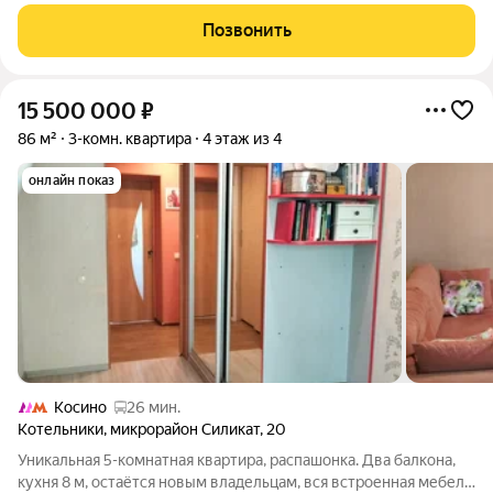
кв.м. Очень удобное расположение рядом с метро Жулебино
делает этот вариант идеальным для всех, кому важен комфорт
Позвонить
и удобство. В
15 500 000
₽
86 м²
3-комн. квартира
4 этаж из 4
онлайн показ
Косино
26 мин.
Котельники
,
микрорайон Силикат
,
20
Уникальная 5-комнатная квартира, распашонка. Два балкона,
кухня 8 м, остаётся новым владельцам, вся встроенная мебель