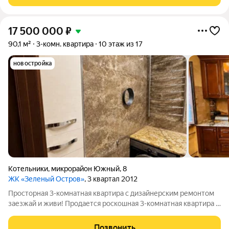
квартира общей площадью 75.4 кв. м,
17 500 000
₽
90,1 м²
3-комн. квартира
10 этаж из 17
новостройка
Котельники
,
микрорайон Южный
,
8
ЖК «Зеленый Остров»
, 3 квартал 2012
Просторная 3-комнатная квартира с дизайнерским ремонтом
заезжай и живи! Продается роскошная 3-комнатная квартира в
г. Котельники, мкр. Южный, д. 8. Это идеальный вариант для
семьи, которая ценит комфорт, качество, безопасность и не
Позвонить