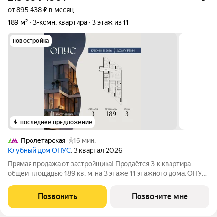
от 895 438 ₽ в месяц
189 м²
3-комн. квартира
3 этаж из 11
новостройка
последнее предложение
Пролетарская
16 мин.
Клубный дом ОПУС
, 3 квартал 2026
Прямая продажа от застройщика! Продаётся 3-к квартира
общей площадью 189 кв. м. на 3 этаже 11 этажного дома. ОПУС
эксклюзивный клубный дом в одном повороте реки от Кремля,
проект премиум-класса от девелопера PIONEER с
Позвонить
Позвоните мне
архитектурной концепцией от