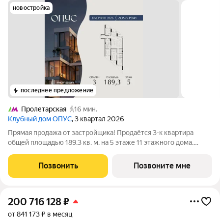
новостройка
последнее предложение
Пролетарская
16 мин.
Клубный дом ОПУС
, 3 квартал 2026
Прямая продажа от застройщика! Продаётся 3-к квартира
общей площадью 189.3 кв. м. на 5 этаже 11 этажного дома.
ОПУС эксклюзивный клубный дом в одном повороте реки от
Кремля, проект премиум-класса от девелопера PIONEER с
Позвонить
Позвоните мне
архитектурной концепцией от
200 716 128
₽
от 841 173 ₽ в месяц