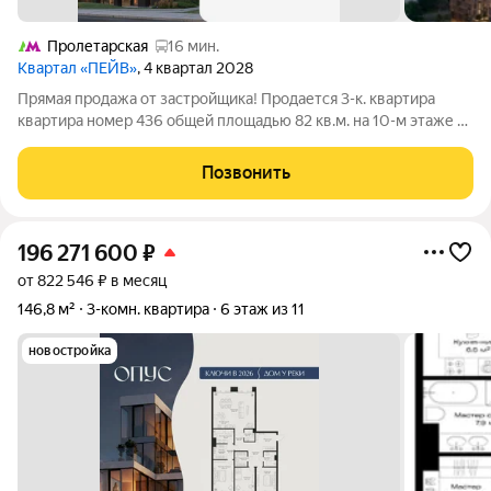
Пролетарская
16 мин.
Квартал «ПЕЙВ»
, 4 квартал 2028
Прямая продажа от застройщика! Продается 3-к. квартира
квартира номер 436 общей площадью 82 кв.м. на 10-м этаже 21
этажного дома, 5. С отделкой Предчистовая . Проект бизнес-
класса Пейв от девелопера FORMA. Метро Павелецкая в
Позвонить
пешей доступности,
196 271 600
₽
от 822 546 ₽ в месяц
146,8 м²
3-комн. квартира
6 этаж из 11
новостройка