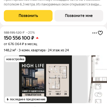
потолком 6,3 метра. Из панорамных окон открываются виды
на Москву-реку и центр столицы. Есть возможность
установить дровяной камин и на собственной террасе
Позвонить
Позвоните мне
воплотить любую задумку: устроить зону
188 195 120
₽
–20%
150 556 100
₽
от 676 064 ₽ в месяц
148,2 м²
3-комн. квартира
24 этаж из 24
новостройка
последнее предложение