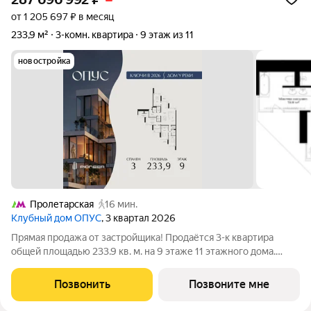
от 1 205 697 ₽ в месяц
233,9 м²
3-комн. квартира
9 этаж из 11
новостройка
Пролетарская
16 мин.
Клубный дом ОПУС
, 3 квартал 2026
Прямая продажа от застройщика! Продаётся 3-к квартира
общей площадью 233.9 кв. м. на 9 этаже 11 этажного дома.
ОПУС эксклюзивный клубный дом в одном повороте реки от
Кремля, проект премиум-класса от девелопера PIONEER с
Позвонить
Позвоните мне
архитектурной концепцией от