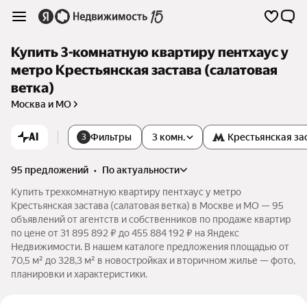
Купить 3-комнатную квартиру пентхаус у
метро Крестьянская застава (салатовая
ветка)
Москва и МО
AI
Фильтры
3 комн.
Крестьянская за
3
95 предложений
•
по актуальности
Купить трехкомнатную квартиру пентхаус у метро
Крестьянская застава (салатовая ветка) в Москве и МО — 95
объявлений от агентств и собственников по продаже квартир
по цене от 31 895 892 ₽ до 455 884 192 ₽ на Яндекс
Недвижимости. В нашем каталоге предложения площадью от
70,5 м² до 328,3 м² в новостройках и вторичном жилье — фото,
планировки и характеристики.