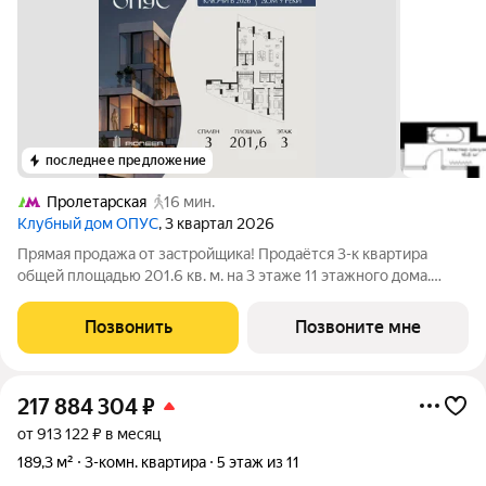
последнее предложение
Пролетарская
16 мин.
Клубный дом ОПУС
, 3 квартал 2026
Прямая продажа от застройщика! Продаётся 3-к квартира
общей площадью 201.6 кв. м. на 3 этаже 11 этажного дома.
ОПУС эксклюзивный клубный дом в одном повороте реки от
Кремля, проект премиум-класса от девелопера PIONEER с
Позвонить
Позвоните мне
архитектурной концепцией от
217 884 304
₽
от 913 122 ₽ в месяц
189,3 м²
3-комн. квартира
5 этаж из 11