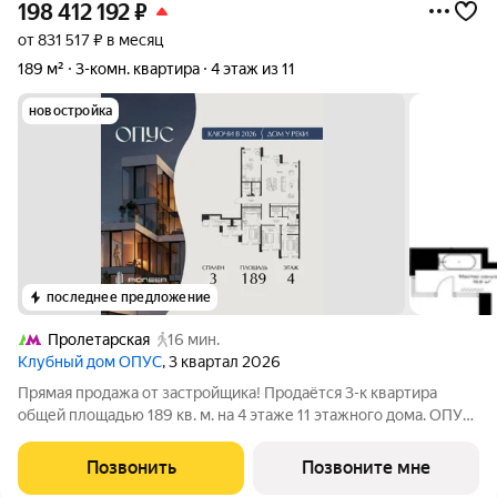
198 412 192
₽
от 831 517 ₽ в месяц
189 м²
3-комн. квартира
4 этаж из 11
новостройка
последнее предложение
Пролетарская
16 мин.
Клубный дом ОПУС
, 3 квартал 2026
Прямая продажа от застройщика! Продаётся 3-к квартира
общей площадью 189 кв. м. на 4 этаже 11 этажного дома. ОПУС
эксклюзивный клубный дом в одном повороте реки от Кремля,
проект премиум-класса от девелопера PIONEER с
Позвонить
Позвоните мне
архитектурной концепцией от