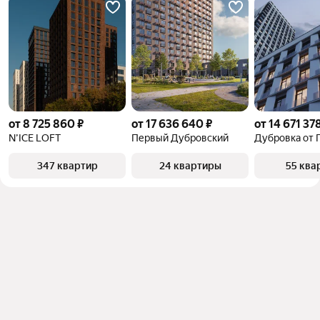
от 8 725 860 ₽
от 17 636 640 ₽
от 14 671 37
N’ICE LOFT
Первый Дубровский
Дубровка от 
347 квартир
24 квартиры
55 ква