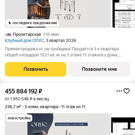
последнее предложение
Пролетарская
16 мин.
Клубный дом ОПУС
, 3 квартал 2026
Прямая продажа от застройщика! Продаётся 3-к квартира
общей площадью 152.1 кв. м. на 3 этаже 11 этажного дома.
ОПУС эксклюзивный клубный дом в одном повороте реки от
Кремля, проект премиум-класса от девелопера PIONEER с
Позвонить
Позвоните мне
архитектурной концепцией от
455 884 192
₽
от 1 910 546 ₽ в месяц
236,7 м²
3-комн. квартира
11 этаж из 11
новостройка