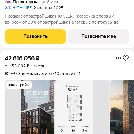
Пролетарская
18 мин.
ЖК HIGH LIFE
, 2 квартал 2025
Продажа от застройщика PIONEER. Рассрочка с первым
взносом от 30% от застройщика на готовые пентхаусы до
31.03.2027 и индивидуальные программы кредитования. 3-
комнатная квартира площадью 148.2 м на 24 этаже 24-этажной
Позвонить
Позвоните мне
башни в премиальном комплексе
42 616 056
₽
от 153 092 ₽ в месяц
82 м²
3-комн. квартира
10 этаж из 21
новостройка