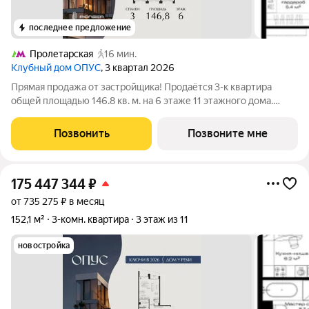
последнее предложение
Пролетарская
16 мин.
Клубный дом ОПУС
, 3 квартал 2026
Прямая продажа от застройщика! Продаётся 3-к квартира
общей площадью 146.8 кв. м. на 6 этаже 11 этажного дома.
ОПУС эксклюзивный клубный дом в одном повороте реки от
Кремля, проект премиум-класса от девелопера PIONEER с
Позвонить
Позвоните мне
архитектурной концепцией от
175 447 344
₽
от 735 275 ₽ в месяц
152,1 м²
3-комн. квартира
3 этаж из 11
новостройка