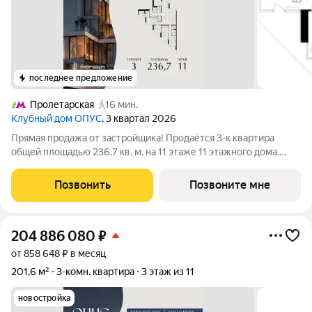
последнее предложение
Пролетарская
16 мин.
Клубный дом ОПУС
, 3 квартал 2026
Прямая продажа от застройщика! Продаётся 3-к квартира
общей площадью 236.7 кв. м. на 11 этаже 11 этажного дома.
ОПУС эксклюзивный клубный дом в одном повороте реки от
Кремля, проект премиум-класса от девелопера PIONEER с
Позвонить
Позвоните мне
архитектурной концепцией от
204 886 080
₽
от 858 648 ₽ в месяц
201,6 м²
3-комн. квартира
3 этаж из 11
новостройка