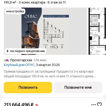
195,9 м²
3-комн. квартира
6 этаж из 11
новостройка
последнее предложение
Пролетарская
16 мин.
Клубный дом ОПУС
, 3 квартал 2026
Прямая продажа от застройщика! Продаётся 3-к квартира
общей площадью 195.9 кв. м. на 6 этаже 11 этажного дома.
ОПУС эксклюзивный клубный дом в одном повороте реки от
Кремля, проект премиум-класса от девелопера PIONEER с
Позвонить
Позвоните мне
архитектурной концепцией от
213 664 496
₽