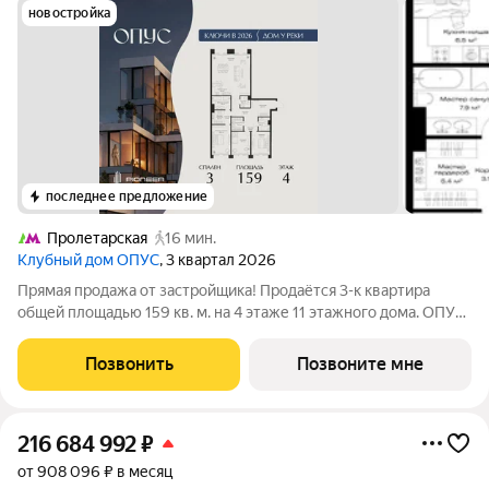
новостройка
последнее предложение
Пролетарская
16 мин.
Клубный дом ОПУС
, 3 квартал 2026
Прямая продажа от застройщика! Продаётся 3-к квартира
общей площадью 159 кв. м. на 4 этаже 11 этажного дома. ОПУС
эксклюзивный клубный дом в одном повороте реки от Кремля,
проект премиум-класса от девелопера PIONEER с
Позвонить
Позвоните мне
архитектурной концепцией от
216 684 992
₽
от 908 096 ₽ в месяц