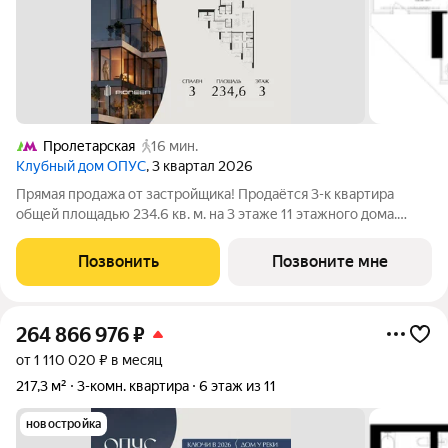
Пролетарская
16 мин.
Клубный дом ОПУС
, 3 квартал 2026
Прямая продажа от застройщика! Продаётся 3-к квартира
общей площадью 234.6 кв. м. на 3 этаже 11 этажного дома.
ОПУС эксклюзивный клубный дом в одном повороте реки от
Кремля, проект премиум-класса от девелопера PIONEER с
Позвонить
Позвоните мне
архитектурной концепцией от
264 866 976
₽
от 1 110 020 ₽ в месяц
217,3 м²
3-комн. квартира
6 этаж из 11
новостройка