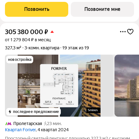
2029 г. О ПРОЕКТЕ: Дом класса бизнес-плюс создан в
концепции Responsive Environment. Его пространство не
Позвонить
Позвоните мне
статично, оно
305 380 000
₽
от 1 279 804 ₽ в месяц
327,3 м²
3-комн. квартира
19 этаж из 19
новостройка
последнее предложение
Пролетарская
23 мин.
Квартал Foriver
, 4 квартал 2024
Просторный светлый пентхаус площадью 327,3 м2 с высоким