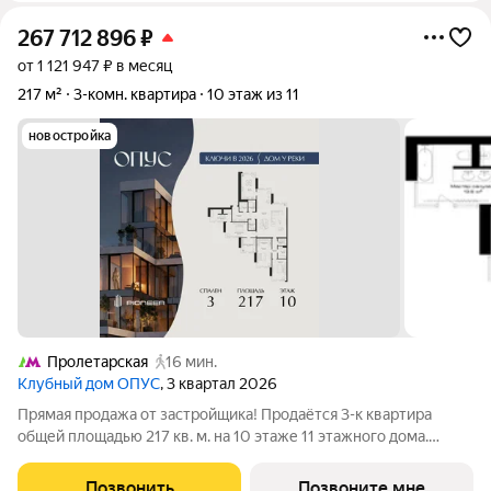
267 712 896
₽
от 1 121 947 ₽ в месяц
217 м²
3-комн. квартира
10 этаж из 11
новостройка
Пролетарская
16 мин.
Клубный дом ОПУС
, 3 квартал 2026
Прямая продажа от застройщика! Продаётся 3-к квартира
общей площадью 217 кв. м. на 10 этаже 11 этажного дома.
ОПУС эксклюзивный клубный дом в одном повороте реки от
Кремля, проект премиум-класса от девелопера PIONEER с
Позвонить
Позвоните мне