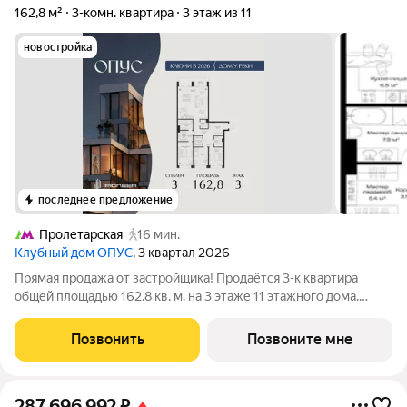
162,8 м²
3-комн. квартира
3 этаж из 11
новостройка
последнее предложение
Пролетарская
16 мин.
Клубный дом ОПУС
, 3 квартал 2026
Прямая продажа от застройщика! Продаётся 3-к квартира
общей площадью 162.8 кв. м. на 3 этаже 11 этажного дома.
ОПУС эксклюзивный клубный дом в одном повороте реки от
Кремля, проект премиум-класса от девелопера PIONEER с
Позвонить
Позвоните мне
архитектурной концепцией от
287 696 992
₽