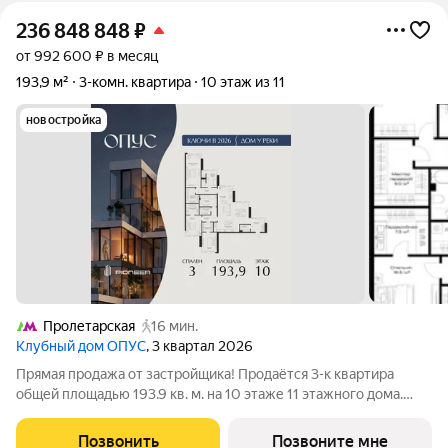
236 848 848
₽
от 992 600 ₽ в месяц
193,9 м²
3-комн. квартира
10 этаж из 11
новостройка
Пролетарская
16 мин.
Клубный дом ОПУС
, 3 квартал 2026
Прямая продажа от застройщика! Продаётся 3-к квартира
общей площадью 193.9 кв. м. на 10 этаже 11 этажного дома.
ОПУС эксклюзивный клубный дом в одном повороте реки от
Кремля, проект премиум-класса от девелопера PIONEER с
Позвонить
Позвоните мне