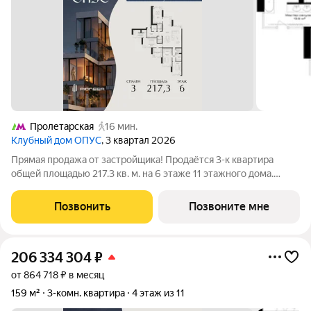
Пролетарская
16 мин.
Клубный дом ОПУС
, 3 квартал 2026
Прямая продажа от застройщика! Продаётся 3-к квартира
общей площадью 217.3 кв. м. на 6 этаже 11 этажного дома.
ОПУС эксклюзивный клубный дом в одном повороте реки от
Кремля, проект премиум-класса от девелопера PIONEER с
Позвонить
Позвоните мне
архитектурной концепцией от
206 334 304
₽
от 864 718 ₽ в месяц
159 м²
3-комн. квартира
4 этаж из 11