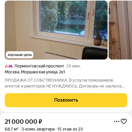
хорошая цена
Лермонтовский проспект
5 мин.
Москва
,
Моршанская улица
,
2к1
ПРОДАЖА ОТ СОБСТВЕННИКА. В услугах помощников,
агентов и риелторов НЕ НУЖДАЮСЬ. Договоры не заключаю.
Показ только при наличии реального покупателя!
Предлагается к продаже просторная и уютная трехкомнатная
Позвонить
квартира общей площадью 75.4 кв. м,
21 000 000
₽
68,7 м²
3-комн. квартира
15 этаж из 23