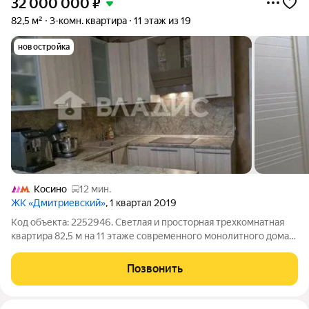
32 000 000
₽
82,5 м²
3-комн. квартира
11 этаж из 19
новостройка
Косино
12 мин.
ЖК «Дмитриевский»
, 1 квартал 2019
Код объекта: 2252946. Светлая и просторная трехкомнатная
квартира 82,5 м на 11 этаже современного монолитного дома
(2018) на улице Наташи Качуевской простор, которого не
хватает в большинстве городских предложений. Большая
Позвонить
кухня 19 м с естественным