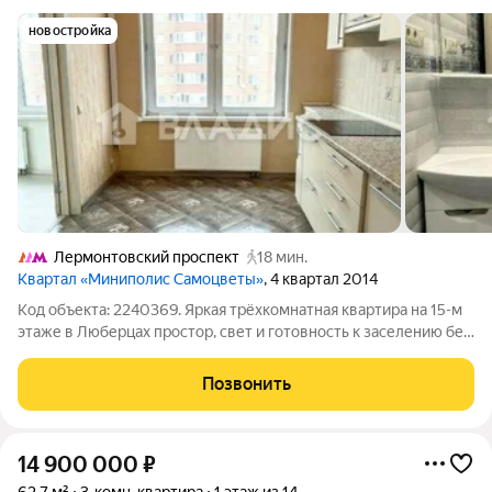
новостройка
Лермонтовский проспект
18 мин.
Квартал «Миниполис Самоцветы»
, 4 квартал 2014
Код объекта: 2240369. Яркая трёхкомнатная квартира на 15-м
этаже в Люберцах простор, свет и готовность к заселению без
лишних хлопот. Евро-ремонт в спокойных тонах создаёт
аккуратную и уютную атмосферу: можно привезти вещи и
Позвонить
сразу жить, не тратя
14 900 000
₽