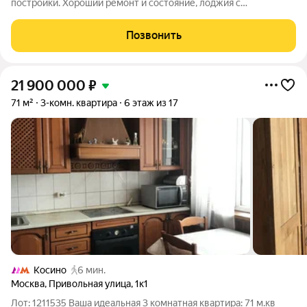
постройки. Хороший ремонт и состояние, лоджия с
панорамным видом.
Позвонить
21 900 000
₽
71 м²
3-комн. квартира
6 этаж из 17
Косино
6 мин.
Москва
,
Привольная улица
,
1к1
Лот: 1211535 Ваша идеальная 3 комнатная квартира: 71 м.кв