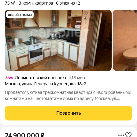
75 м²
3-комн. квартира
6 этаж из 12
онлайн показ
Лермонтовский проспект
16 мин.
Москва
,
улица Генерала Кузнецова
,
18к2
Продается уютная трехкомнатная квартира с изолированными
комнатами на шестом этаже дома по адресу Москва, ул.
Генерала Кузнецова, 18к2. Просторная "распашонка"
площадью 79.4 кв.м. с комфортным, удобным расположением
Позвонить
и планировкой. В квартире выполнен
24 900 000
₽