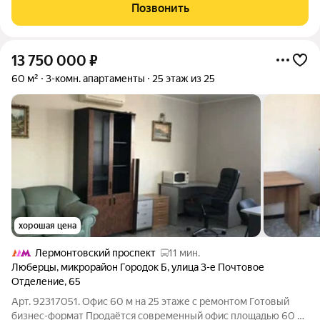
быстрый выход на сделку. Трехкомнатная квартира,
Позвонить
Московская обл., г. Котельники, мкр.
13 750 000
₽
60 м²
3-комн. апартаменты
25 этаж из 25
хорошая цена
Лермонтовский проспект
11 мин.
Люберцы
,
микрорайон Городок Б
,
улица 3-е Почтовое
Отделение
,
65
Арт. 92317051. Офис 60 м на 25 этаже с ремонтом Готовый
бизнес-формат Продаётся современный офис площадью 60 м