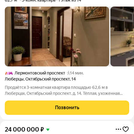
62,7 м²
3-комн. квартира
1 этаж из 14
Лермонтовский проспект
14 мин.
Люберцы
,
Октябрьский проспект
,
14
Продаётся 3-комнатная квартира площадью 62,6 м в
Люберцах, Октябрьский проспект, д. 14. Тёплая, ухоженная
квартира на 1 этаже 9-этажного дома. На кухне и в прихожей
уложена плитка. Чистый и ухоженный подъезд, спокойные
Позвонить
соседи. Рядом школы, детские
24 000 000
₽