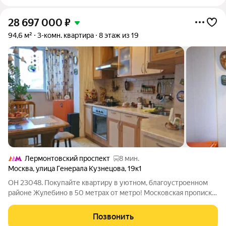
28 697 000
₽
94,6 м²
3-комн. квартира
8 этаж из 19
Лермонтовский проспект
8 мин.
Москва
,
улица Генерала Кузнецова
,
19к1
ОН 23048. Покупайте квартиру в уютном, благоустроенном
районе Жулебино в 50 метрах от метро! Московская прописка!
Идеально подойдет для большой семьи! Просторная квартира
с 3-мя изолированными комнатами и авторским ремонтом.
Позвонить
Готова к проживанию.