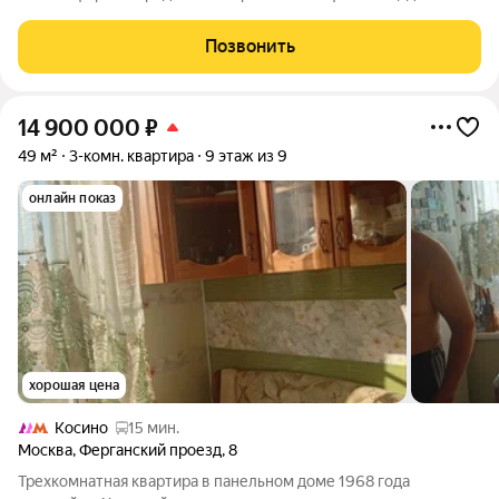
на 25 этаже по адресу: г. Люберцы, ул. 3-е Почтовое
Отделение, 65. Отличный вариант для компании, которая ищет
Позвонить
готовое пространство для
14 900 000
₽
49 м²
3-комн. квартира
9 этаж из 9
онлайн показ
хорошая цена
Косино
15 мин.
Москва
,
Ферганский проезд
,
8
Трехкомнатная квартира в панельном доме 1968 года