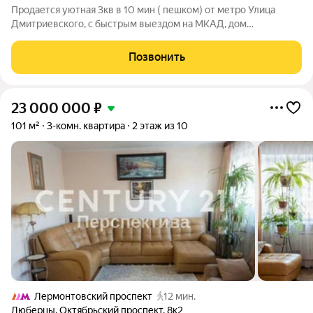
Продается уютная 3кв в 10 мин ( пешком) от метро Улица
Дмитриевского, с быстрым выездом на МКАД, дом
расположен в спальном районе, в пешей доступности вся
инфраструктура: во дворе: 2 детсада, школа, рядом: несколько
Позвонить
ТЦ, кафе и рестораны, сетевые
23 000 000
₽
101 м²
3-комн. квартира
2 этаж из 10
Лермонтовский проспект
12 мин.
Люберцы
,
Октябрьский проспект
,
8к2