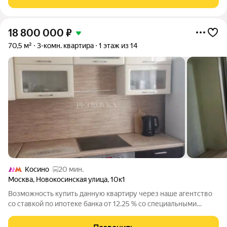
застекленными лоджиями. Большая
18 800 000
₽
70,5 м²
3-комн. квартира
1 этаж из 14
Косино
20 мин.
Москва
,
Новокосинская улица
,
10к1
Возможность купить данную квартиру через наше агентство
со ставкой по ипотеке банка от 12.25 % со специальными
условиями. 3-х комнатная квартира в панельном доме 1997
года постройки серии П-44. Этаж 1-й высокий. Балкона нет.