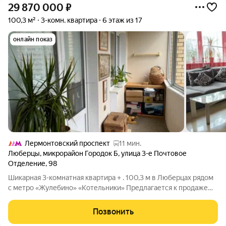
29 870 000
₽
100,3 м²
3-комн. квартира
6 этаж из 17
онлайн показ
Лермонтовский проспект
11 мин.
Люберцы
,
микрорайон Городок Б
,
улица 3-е Почтовое
Отделение
,
98
Шикарная 3-комнатная квартира + . 100,3 м в Люберцах рядом
с метро «Жулебино» «Котельники» Предлагается к продаже
просторная, светлая и уютная и продуманная до мелочей ,3-
комнатная квартира ( при желании можно сделать 4-х
Позвонить
комнатную, как сделали