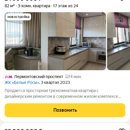
82 м²
3-комн. квартира
17 этаж из 24
новостройка
Лермонтовский проспект
14 мин.
ЖК «Белые Росы»
, 3 квартал 2023
Продается просторная трехкомнатная квартира с
дизайнерским ремонтом в современном жилом комплексе
"Белые Росы", расположенном по адресу: Московская область,
г. Котельники, ул. Сосновая, д. 2к5. Общая площадь квартиры
Позвонить
составляет 82 квадратных метра,