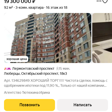
19 300 000
₽
92 м²
3-комн. квартира
16 этаж из 18
хорошая цена
Лермонтовский проспект
15 мин.
Люберцы
,
Октябрьский проспект
,
18к3
Арт. 134629849 ХОРОШИЙ ТОРГ!!!!! Чистота сделки, помощь с
одобрением ипотеки под 11,90 %,, Только от нашей компании
можно взять ставку на ипотеку 11,90 % на весь срок ипотеки! А
Агентство Тютюкина Ирина
так же рефинансирования. Продаётся просторная 3 -комнатная
квартира в
Позвонить
Написать