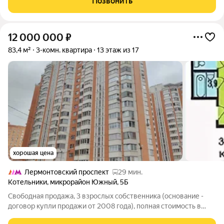
Позвонить
Окна во двор. Распашная.
12 000 000
₽
83,4 м²
3-комн. квартира
13 этаж из 17
хорошая цена
Лермонтовский проспект
29 мин.
Котельники
,
микрорайон Южный
,
5Б
Свободная продажа, 3 взрослых собственника (основание -
договор купли продажи от 2008 года), полная стоимость в
договоре. Квартира без обременений и перепланировок,