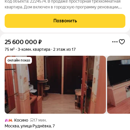
Код объекта: 2224574. В продаже просторная трехкомнатная
квартира. Дом включен в городскую программу реновации,
что дает новому собственнику уникальное преимущество:
Ключевые плюсы покупки под реновацию: 1. Равнозначное
Позвонить
возмещение. Вы получите новую
25 600 000
₽
75 м²
3-комн. квартира
2 этаж из 17
онлайн показ
Косино
17 мин.
Москва
,
улица Руднёвка
,
7