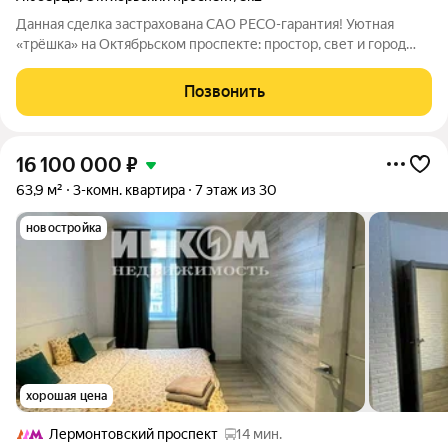
Данная сделка застрахована САО РЕСО-гарантия! Уютная
«трёшка» на Октябрьском проспекте: простор, свет и город
под рукой! Козырька нет. Всё уже готово для вашей новой
жизни: качественный ремонт, продуманная планировка и
Позвонить
огромная лоджия, которой
16 100 000
₽
63,9 м²
3-комн. квартира
7 этаж из 30
новостройка
хорошая цена
Лермонтовский проспект
14 мин.