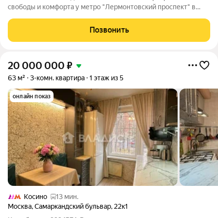
свободы и комфорта у метро "Лермонтовский проспект" в
пяти минутах пешком. В престижном и экологичном районе
Москвы. Оптимальный 6 этаж-"Золотая середина" Тепло, тихо,
Позвонить
отличный панорамный вид
20 000 000
₽
63 м²
3-комн. квартира
1 этаж из 5
онлайн показ
Косино
13 мин.
Москва
,
Самаркандский бульвар
,
22к1