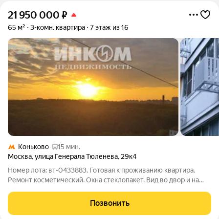
21 950 000
₽
65 м²
3-комн. квартира
7 этаж из 16
Коньково
15 мин.
Москва
,
улица Генерала Тюленева
,
29к4
Номер лота: вт-0433883. Готовая к проживанию квартира.
Ремонт косметический. Окна стеклопакет. Вид во двор и на
улицу. Добрые соседи. Шаговая доступность до метро.
Содействие в получении специальных условий и преференций
Позвонить
по ипотеке.