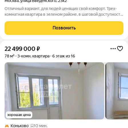
Москва
,
улица Введенского
,
23к2
Отличный вариант, для людей ценящих свой комфорт. Трех-
комнатная квартира в зеленом районе, в шаговой доступности
до метро Беляево (10-12 минут пешком). 3 изолированные
комнаты, 2 совмещенных санузла, просторная кухня с
Позвонить
лоджией, высокие потолки.
22 499 000
₽
78 м²
3-комн. квартира
6 этаж из 16
хорошая цена
Коньково
10 мин.