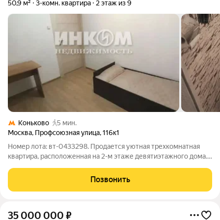
50,9 м²
3-комн. квартира
2 этаж из 9
Коньково
5 мин.
Москва
,
Профсоюзная улица
,
116к1
Номер лота: вт-0433298. Продается уютная трехкомнатная
квартира, расположенная на 2-м этаже девятиэтажного дома.
Высота потолков - 2.64 метра. Дом стоит во дворе, утопающим
в зелени, что обеспечит спокойную и комфортную атмосферу
Позвонить
для проживания. В
35 000 000
₽