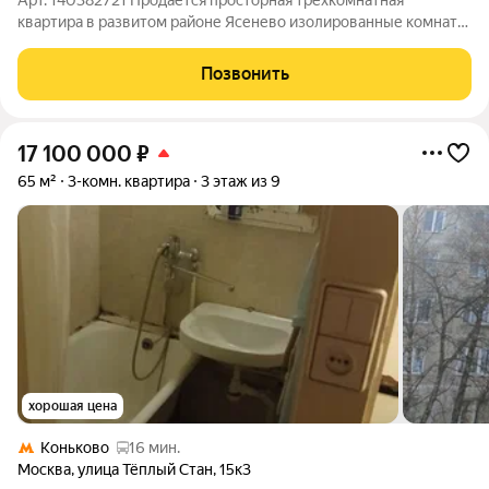
Арт. 140382721 Продается просторная трехкомнатная
квартира в развитом районе Ясенево изолированные комнаты,
раздельный санузел, есть застекленные балкон и лоджия. Из
окон открывается хороший вид на лесной массив, скверик у
Позвонить
дома и детскую площадку.
17 100 000
₽
65 м²
3-комн. квартира
3 этаж из 9
хорошая цена
Коньково
16 мин.
Москва
,
улица Тёплый Стан
,
15к3