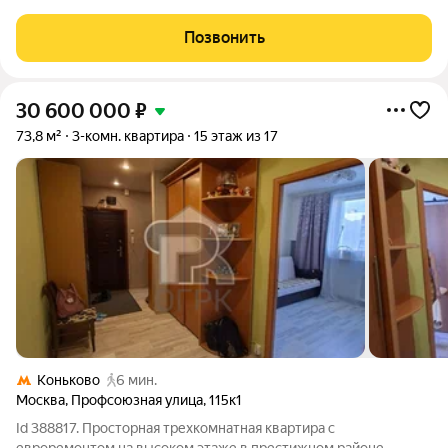
Представляем к продаже светлую и уютную трехкомнатную
квартиру площадью 73,3 кв. м на 10 этаже 16-этажного
Позвонить
монолитного дома. Объект расположен по адресу:
30 600 000
₽
73,8 м²
3-комн. квартира
15 этаж из 17
Коньково
6 мин.
Москва
,
Профсоюзная улица
,
115к1
Id 388817. Просторная трехкомнатная квартира с