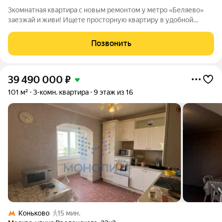
3комнатная квартира с новым ремонтом у метро «Беляево»
заезжай и живи! Ищете просторную квартиру в удобной
локации без хлопот с ремонтом? Этот вариант то, что нужно:
светлая 3комнатка на высоком этаже, качественный ремонт и
Позвонить
продуманная
39 490 000
₽
101 м²
3-комн. квартира
9 этаж из 16
Коньково
15 мин.