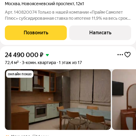
Москва
,
Новоясеневский проспект
,
12к1
Арт. 140820074 Только в нашей компании «Прайм Самолет
Плюс» субсидированная ставка по ипотеке 11,9% на весь срок!
Помощь в оформлении ипотеки от квалифицированного
ипотечного брокера и полное юридическое сопровождение
Позвонить
Написать
сделки. Покупая квартиру с нами,
24 490 000
₽
72,4 м²
3-комн. квартира
1 этаж из 17
онлайн показ