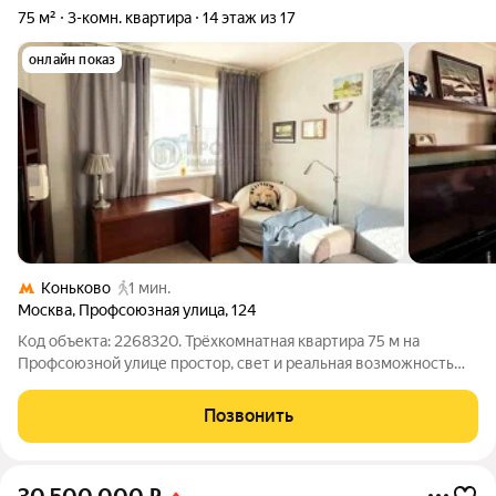
75 м²
3-комн. квартира
14 этаж из 17
онлайн показ
Коньково
1 мин.
Москва
,
Профсоюзная улица
,
124
Код объекта: 2268320. Трёхкомнатная квартира 75 м на
Профсоюзной улице простор, свет и реальная возможность
создать жильё по своему плану. Квартира: Планировка с тремя
изолированными комнатами (18,9 / 14,8 / 11,4 м) позволяет
Позвонить
разделить пространство