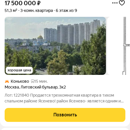
17 500 000
₽
51,3 м²
3-комн. квартира
6 этаж из 9
хорошая цена
Коньково
15 мин.
Москва
,
Литовский бульвар
,
3к2
Лот: 1221840 Продается трехкомнатная квартира в тихом
спальном районе Ясенево! район Ясенево- является одним из
самых экологических чистых и безопасных в Москве. О ДОМЕ:
-Дом после капремонта в 2024 г. -Тихий двор с обеих сторон
Позвонить
утопает в зелени,