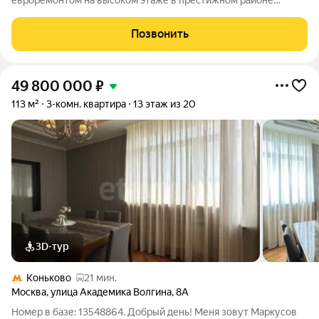
евроремонтом на высоком этаже в престижном районе
Москвы Представляем к продаже светлую и уютную
трехкомнатную квартиру площадью 73.8 кв. м на 15 этаже 17-
Позвонить
этажного дома. Объект расположен по адресу:
49 800 000
₽
113 м²
3-комн. квартира
13 этаж из 20
3D-тур
Коньково
21 мин.
Москва
,
улица Академика Волгина
,
8А
Номер в базе: 13548864. Добрый день! Меня зовут Маркусов