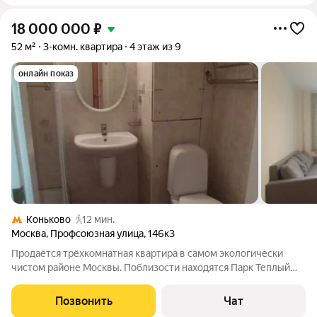
18 000 000
₽
52 м²
3-комн. квартира
4 этаж из 9
онлайн показ
Коньково
12 мин.
Москва
,
Профсоюзная улица
,
146к3
Продаётся трёхкомнатная квартира в самом экологически
чистом районе Москвы. Поблизости находятся Парк Теплый
Стан и Тропарёвским прудом с пляжем, детскими площадками
с одной стороны и Лесопарк Узкое с Палеонтологическим
Позвонить
Чат
музеем с другой стороны. В