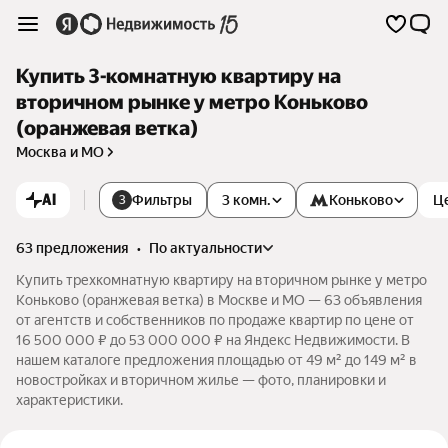
Купить 3-комнатную квартиру на
вторичном рынке у метро Коньково
(оранжевая ветка)
Москва и МО
AI
Фильтры
3 комн.
Коньково
Ц
3
63 предложения
•
по актуальности
Купить трехкомнатную квартиру на вторичном рынке у метро
Коньково (оранжевая ветка) в Москве и МО — 63 объявления
от агентств и собственников по продаже квартир по цене от
16 500 000 ₽ до 53 000 000 ₽ на Яндекс Недвижимости. В
нашем каталоге предложения площадью от 49 м² до 149 м² в
новостройках и вторичном жилье — фото, планировки и
характеристики.