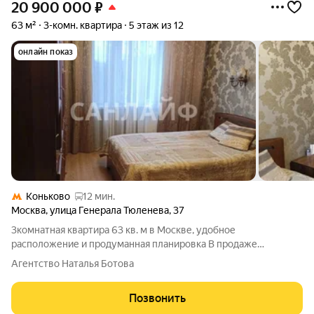
20 900 000
₽
63 м²
3-комн. квартира
5 этаж из 12
онлайн показ
Коньково
12 мин.
Москва
,
улица Генерала Тюленева
,
37
3комнатная квартира 63 кв. м в Москве, удобное
расположение и продуманная планировка В продаже
3комнатная квартира площадью 63 кв. м. Планировка
Агентство Наталья Ботова
включает три изолированные комнаты: 16, 13 и 14,6 кв.м.
Квартира с косметическим ремонтом, оснащена
Позвонить