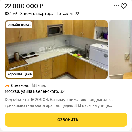
22 000 000
₽
83,1 м²
3-комн. квартира
1 этаж из 22
онлайн показ
хорошая цена
Коньково
8 мин.
Москва
,
улица Введенского
,
32
Код объекта: 1620904. Вашему вниманию предлагается
трёхкомнатная квартира площадью 83,1 кв. м на улице
Введенского, 32 в Москве. Квартира расположена на первом
этаже 22-этажного панельного дома 2001 года постройки.
Позвонить
Просторная квартира с