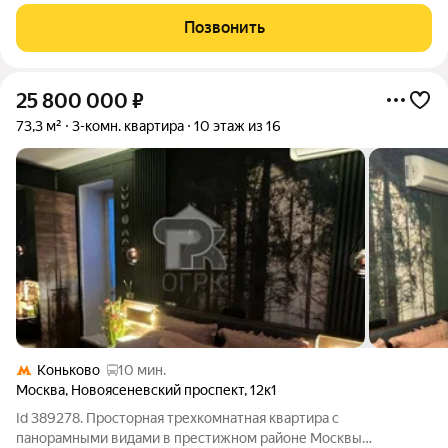
Метро Коньково в 300 метрах, всего пять минут пешком.
Машиноместо в ГСК прямо под окнами дома входит в
Позвонить
стоимость. Окна выходят на две
25 800 000
₽
73,3 м²
3-комн. квартира
10 этаж из 16
Коньково
10 мин.
Москва
,
Новоясеневский проспект
,
12к1
Id 389278. Просторная трехкомнатная квартира с
панорамными видами в престижном районе Москвы