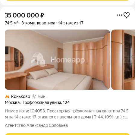
35 000 000
₽
74,5 м²
3-комн. квартира
14 этаж из 17
Коньково
1 мин.
Москва
,
Профсоюзная улица
,
124
Номер лота: 104053. Просторная трёхкомнатная квартира 74,5
м на 14 этаже 17-этажного панельного дома (П-44, 1991 г.п.) с
видом на тихий двор и потрясающими закатами. Квартира
Агентство Александр Соловьев
расположена в районе Коньково, всего в 300 метрах от метро