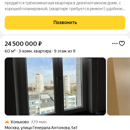
продаётся трёхкомнатная квартира в девятиэтажном доме, с
хорошей планировкой, (квартире требуется ремонт) удобное
расположение, рядом детский сад ,спорткомплекс школа
,магазины, метро 7-8 минут пешком
Позвонить
24 500 000
₽
60 м²
3-комн. квартира
9 этаж из 9
Коньково
19 мин.
Москва
,
улица Генерала Антонова
,
5к1