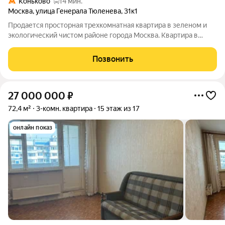
Коньково
14 мин.
Москва
,
улица Генерала Тюленева
,
31к1
Продается просторная трехкомнатная квартира в зеленом и
экологический чистом районе города Москва. Квартира в
хорошем состоянии. В стоимость входит вся мебель и бытовая
техника ( холодильник, варочная панель, духовой шкаф,
Позвонить
посудомоечная машина,
27 000 000
₽
72,4 м²
3-комн. квартира
15 этаж из 17
онлайн показ