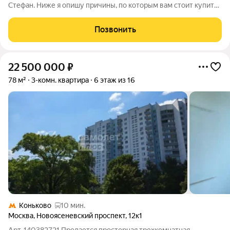
Стефан. Ниже я опишу причины, по которым вам стоит купить
данное жилье. 1. Мы адекватны и готовы продать квартиру вам
по рыночной цене. Наша цель - это взаимовыгода обеих
Позвонить
сторон. 2. Сделка для
22 500 000
₽
78 м²
3-комн. квартира
6 этаж из 16
Коньково
10 мин.
Москва
,
Новоясеневский проспект
,
12к1