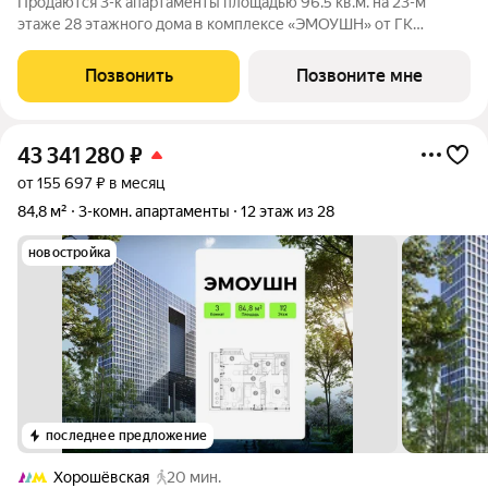
Продаются 3-к апартаменты площадью 96.5 кв.м. на 23-м
этаже 28 этажного дома в комплексе «ЭМОУШН» от ГК
ОСНОВА. «ЭМОУШН» многофункциональный комплекс
апартаментов бизнес-класса в престижном районе Хорошёво-
Позвонить
Позвоните мне
Мнёвники (СЗАО), новый выразительный акцент
43 341 280
₽
от 155 697 ₽ в месяц
84,8 м²
3-комн. апартаменты
12 этаж из 28
новостройка
последнее предложение
Хорошёвская
20 мин.