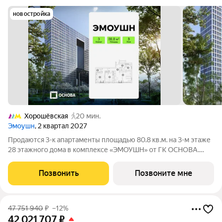
новостройка
Хорошёвская
20 мин.
Эмоушн
, 2 квартал 2027
Продаются 3-к апартаменты площадью 80.8 кв.м. на 3-м этаже
28 этажного дома в комплексе «ЭМОУШН» от ГК ОСНОВА.
«ЭМОУШН» многофункциональный комплекс апартаментов
бизнес-класса в престижном районе Хорошёво-Мнёвники
Позвонить
Позвоните мне
(СЗАО), новый выразительный акцент
47 751 940
₽
–12%
42 021 707
₽