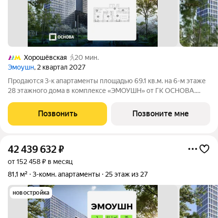
Хорошёвская
20 мин.
Эмоушн
, 2 квартал 2027
Продаются 3-к апартаменты площадью 69.1 кв.м. на 6-м этаже
28 этажного дома в комплексе «ЭМОУШН» от ГК ОСНОВА.
«ЭМОУШН» многофункциональный комплекс апартаментов
бизнес-класса в престижном районе Хорошёво-Мнёвники
Позвонить
Позвоните мне
(СЗАО), новый выразительный акцент
42 439 632
₽
от 152 458 ₽ в месяц
81,1 м²
3-комн. апартаменты
25 этаж из 27
новостройка