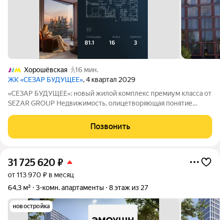
Хорошёвская
16 мин.
ЖК «СЕЗАР БУДУЩЕЕ»
, 4 квартал 2029
«СЕЗАР БУДУЩЕЕ»: новый жилой комплекс премиум класса от
SEZAR GROUP Недвижимость, олицетворяющая понятие
особой ценности и архитектурного совершенства. «СЕЗАР
БУДУЩЕЕ» ультрасовременный жилой комплекс премиум-
Позвонить
класса, формирующий новый архитектурный
31 725 620
₽
от 113 970 ₽ в месяц
64,3 м²
3-комн. апартаменты
8 этаж из 27
новостройка