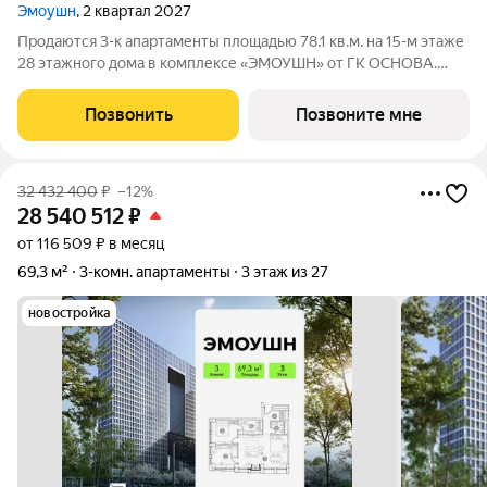
Эмоушн
, 2 квартал 2027
Продаются 3-к апартаменты площадью 78.1 кв.м. на 15-м этаже
28 этажного дома в комплексе «ЭМОУШН» от ГК ОСНОВА.
«ЭМОУШН» многофункциональный комплекс апартаментов
бизнес-класса в престижном районе Хорошёво-Мнёвники
Позвонить
Позвоните мне
(СЗАО), новый выразительный акцент
32 432 400
₽
–12%
28 540 512
₽
от 116 509 ₽ в месяц
69,3 м²
3-комн. апартаменты
3 этаж из 27
новостройка