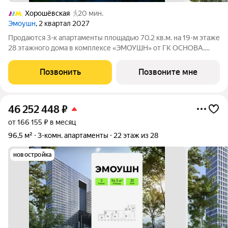
Хорошёвская
20 мин.
Эмоушн
, 2 квартал 2027
Продаются 3-к апартаменты площадью 70.2 кв.м. на 19-м этаже
28 этажного дома в комплексе «ЭМОУШН» от ГК ОСНОВА.
«ЭМОУШН» многофункциональный комплекс апартаментов
бизнес-класса в престижном районе Хорошёво-Мнёвники
Позвонить
Позвоните мне
(СЗАО), новый выразительный акцент
46 252 448
₽
от 166 155 ₽ в месяц
96,5 м²
3-комн. апартаменты
22 этаж из 28
новостройка