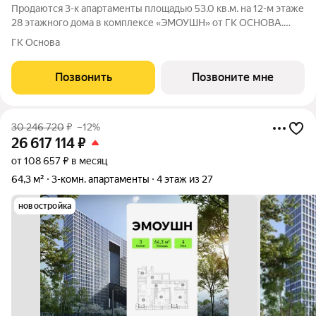
Продаются 3-к апартаменты площадью 53.0 кв.м. на 12-м этаже
28 этажного дома в комплексе «ЭМОУШН» от ГК ОСНОВА.
«ЭМОУШН» многофункциональный комплекс апартаментов
ГК Основа
бизнес-класса в престижном районе Хорошёво-Мнёвники
(СЗАО), новый выразительный акцент
Позвонить
Позвоните мне
30 246 720
₽
–12%
26 617 114
₽
от 108 657 ₽ в месяц
64,3 м²
3-комн. апартаменты
4 этаж из 27
новостройка