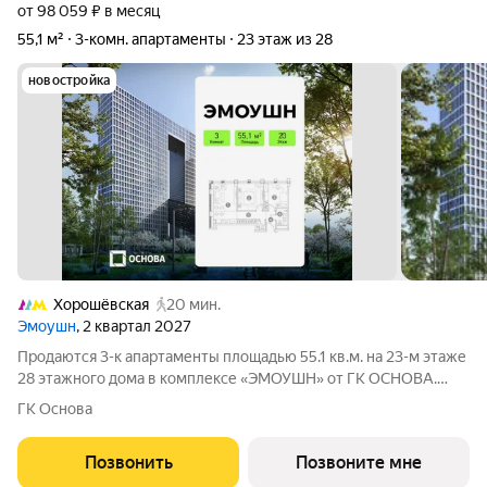
от 98 059 ₽ в месяц
55,1 м²
3-комн. апартаменты
23 этаж из 28
новостройка
Хорошёвская
20 мин.
Эмоушн
, 2 квартал 2027
Продаются 3-к апартаменты площадью 55.1 кв.м. на 23-м этаже
28 этажного дома в комплексе «ЭМОУШН» от ГК ОСНОВА.
«ЭМОУШН» многофункциональный комплекс апартаментов
ГК Основа
бизнес-класса в престижном районе Хорошёво-Мнёвники
(СЗАО), новый выразительный акцент
Позвонить
Позвоните мне