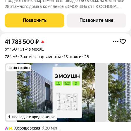
Продаются 3-к апартаменты площадью 80.8 кв.м. на 5-м этаже
28 этажного дома в комплексе «ЭМОУШН» от ГК ОСНОВА.
«ЭМОУШН» многофункциональный комплекс апартаментов
бизнес-класса в престижном районе Хорошёво-Мнёвники
Позвонить
Позвоните мне
(СЗАО), новый выразительный акцент
41 783 500
₽
от 150 101 ₽ в месяц
78,1 м²
3-комн. апартаменты
15 этаж из 28
новостройка
последнее предложение
Хорошёвская
20 мин.