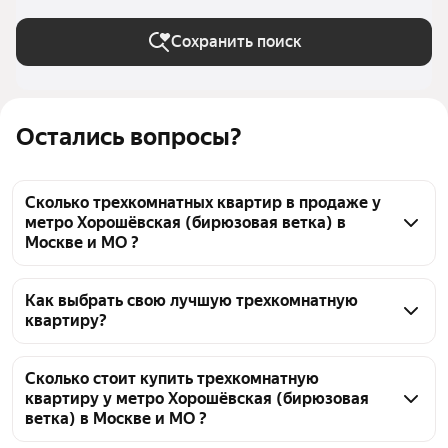
Сохранить поиск
Остались вопросы?
Сколько трехкомнатных квартир в продаже у
метро Хорошёвская (бирюзовая ветка) в
Москве и МО ?
На Яндекс Недвижимости в продаже у метро 
Хорошёвская (бирюзовая ветка) в Москве и МО 111 
Как выбрать свою лучшую трехкомнатную
квартиру?
трехкомнатных квартир 111 объявлений от 
застройщиков
Чтобы купить 3-комнатную квартиру с террасой у 
метро Хорошёвская (бирюзовая ветка), 
Сколько стоит купить трехкомнатную
квартиру у метро Хорошёвская (бирюзовая
воспользуйтесь тепловой картой для оценки 
ветка) в Москве и МО ?
инфраструктуры и транспортной доступности в 