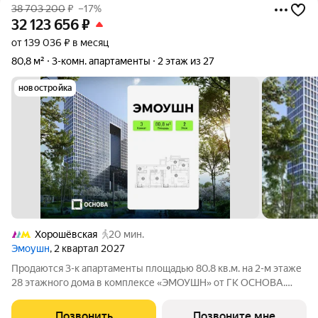
38 703 200
₽
–17%
32 123 656
₽
от 139 036 ₽ в месяц
80,8 м²
3-комн. апартаменты
2 этаж из 27
новостройка
Хорошёвская
20 мин.
Эмоушн
, 2 квартал 2027
Продаются 3-к апартаменты площадью 80.8 кв.м. на 2-м этаже
28 этажного дома в комплексе «ЭМОУШН» от ГК ОСНОВА.
«ЭМОУШН» многофункциональный комплекс апартаментов
бизнес-класса в престижном районе Хорошёво-Мнёвники
Позвонить
Позвоните мне