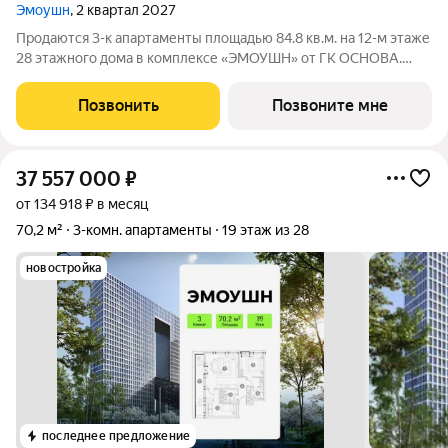
Эмоушн
, 2 квартал 2027
Продаются 3-к апартаменты площадью 84.8 кв.м. на 12-м этаже
28 этажного дома в комплексе «ЭМОУШН» от ГК ОСНОВА.
«ЭМОУШН» многофункциональный комплекс апартаментов
бизнес-класса в престижном районе Хорошёво-Мнёвники
Позвонить
Позвоните мне
(СЗАО), новый выразительный акцент
37 557 000
₽
от 134 918 ₽ в месяц
70,2 м²
3-комн. апартаменты
19 этаж из 28
новостройка
последнее предложение