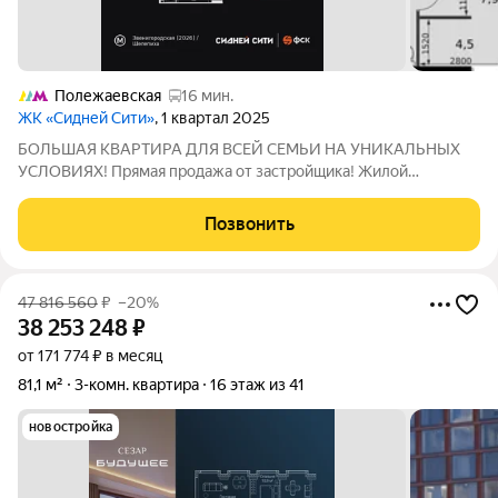
Полежаевская
16 мин.
ЖК «Сидней Сити»
, 1 квартал 2025
БОЛЬШАЯ КВАРТИРА ДЛЯ ВСЕЙ СЕМЬИ НА УНИКАЛЬНЫХ
УСЛОВИЯХ! Прямая продажа от застройщика! Жилой
Комплекс премиум-класса. Продаётся 3-к квартира номер 355
общей площадью 99.5 кв.м. на 14-м этаже 44 этажного здания.
Позвонить
Предчистовая отделка. - Мастер-зона с
47 816 560
₽
–20%
38 253 248
₽
от 171 774 ₽ в месяц
81,1 м²
3-комн. квартира
16 этаж из 41
новостройка