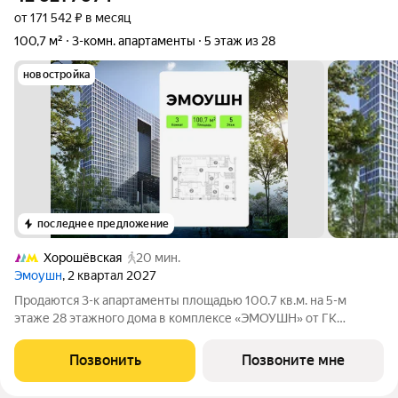
от 171 542 ₽ в месяц
100,7 м²
3-комн. апартаменты
5 этаж из 28
новостройка
последнее предложение
Хорошёвская
20 мин.
Эмоушн
, 2 квартал 2027
Продаются 3-к апартаменты площадью 100.7 кв.м. на 5-м
этаже 28 этажного дома в комплексе «ЭМОУШН» от ГК
ОСНОВА. «ЭМОУШН» многофункциональный комплекс
апартаментов бизнес-класса в престижном районе Хорошёво-
Позвонить
Позвоните мне
Мнёвники (СЗАО), новый выразительный акцент