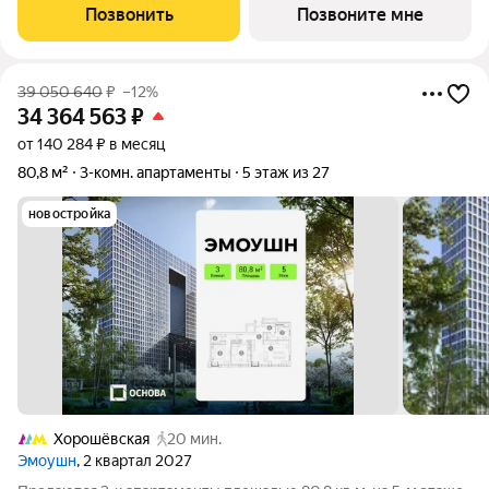
бизнес-класса в престижном районе Хорошёво-Мнёвники
Позвонить
Позвоните мне
(СЗАО), новый выразительный акцент
39 050 640
₽
–12%
34 364 563
₽
от 140 284 ₽ в месяц
80,8 м²
3-комн. апартаменты
5 этаж из 27
новостройка
Хорошёвская
20 мин.
Эмоушн
, 2 квартал 2027