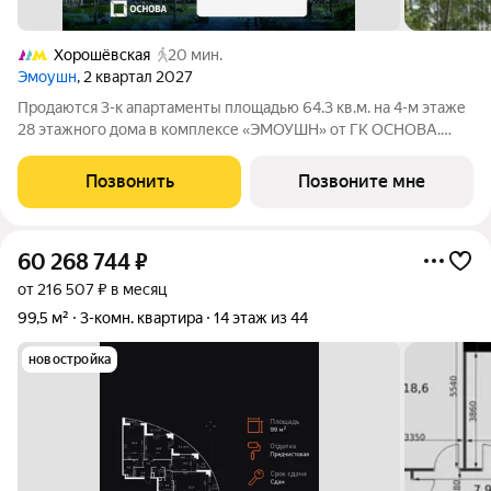
Хорошёвская
20 мин.
Эмоушн
, 2 квартал 2027
Продаются 3-к апартаменты площадью 64.3 кв.м. на 4-м этаже
28 этажного дома в комплексе «ЭМОУШН» от ГК ОСНОВА.
«ЭМОУШН» многофункциональный комплекс апартаментов
бизнес-класса в престижном районе Хорошёво-Мнёвники
Позвонить
Позвоните мне
(СЗАО), новый выразительный акцент
60 268 744
₽
от 216 507 ₽ в месяц
99,5 м²
3-комн. квартира
14 этаж из 44
новостройка