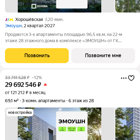
Хорошёвская
20 мин.
Эмоушн
, 2 квартал 2027
Продаются 3-к апартаменты площадью 96.5 кв.м. на 22-м
этаже 28 этажного дома в комплексе «ЭМОУШН» от ГК
ОСНОВА. «ЭМОУШН» многофункциональный комплекс
апартаментов бизнес-класса в престижном районе Хорошёво-
Позвонить
Позвоните мне
Мнёвники (СЗАО), новый выразительный акцент
33 741 528
₽
–12%
29 692 546
₽
от 121 212 ₽ в месяц
69,1 м²
3-комн. апартаменты
6 этаж из 28
новостройка