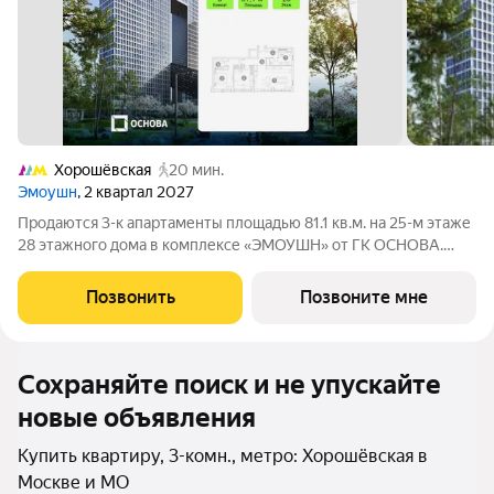
Хорошёвская
20 мин.
Эмоушн
, 2 квартал 2027
Продаются 3-к апартаменты площадью 81.1 кв.м. на 25-м этаже
28 этажного дома в комплексе «ЭМОУШН» от ГК ОСНОВА.
«ЭМОУШН» многофункциональный комплекс апартаментов
бизнес-класса в престижном районе Хорошёво-Мнёвники
Позвонить
Позвоните мне
(СЗАО), новый выразительный акцент
Сохраняйте поиск и не упускайте
новые объявления
Купить квартиру, 3-комн., метро: Хорошёвская в
Москве и МО