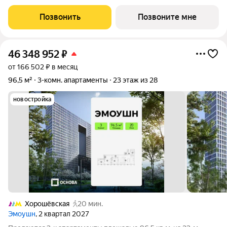
«ЭМОУШН» многофункциональный комплекс апартаментов
бизнес-класса в престижном районе Хорошёво-Мнёвники
Позвонить
Позвоните мне
(СЗАО), новый выразительный акцент
46 348 952
₽
от 166 502 ₽ в месяц
96,5 м²
3-комн. апартаменты
23 этаж из 28
новостройка
Хорошёвская
20 мин.
Эмоушн
, 2 квартал 2027