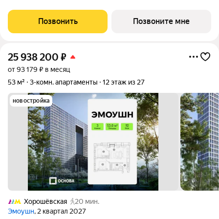
бизнес-класса в престижном районе Хорошёво-Мнёвники
(СЗАО), новый выразительный акцент
Позвонить
Позвоните мне
25 938 200
₽
от 93 179 ₽ в месяц
53 м²
3-комн. апартаменты
12 этаж из 27
новостройка
Хорошёвская
20 мин.
Эмоушн
, 2 квартал 2027