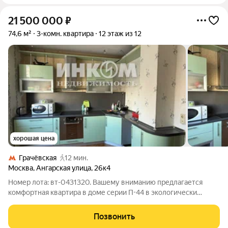
21 500 000
₽
74,6 м²
3-комн. квартира
12 этаж из 12
хорошая цена
Грачёвская
12 мин.
Москва
,
Ангарская улица
,
26к4
Номер лота: вт-0431320. Вашему вниманию предлагается
комфортная квартира в доме серии П-44 в экологически
благоприятном районе Москвы с развитой инфраструктурой.
Дом расположен внутри квартала , вдали от шумных дорог. Во
Позвонить
дворе современный