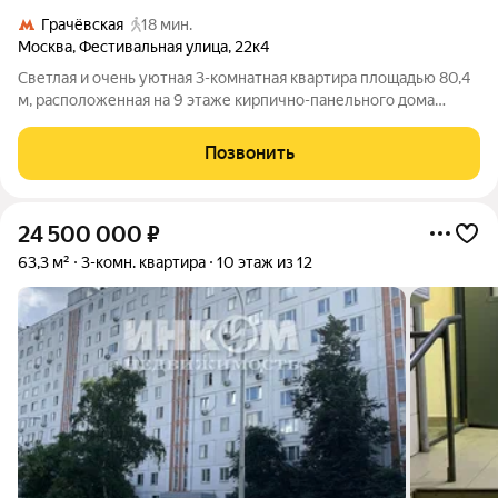
Грачёвская
18 мин.
Москва
,
Фестивальная улица
,
22к4
Светлая и очень уютная 3-комнатная квартира площадью 80,4
м, расположенная на 9 этаже кирпично-панельного дома
серии П44Т одной из самых надёжных и востребованных
серий за счёт удачных планировок и высокого качества
Позвонить
строительства. Планировка и
24 500 000
₽
63,3 м²
3-комн. квартира
10 этаж из 12