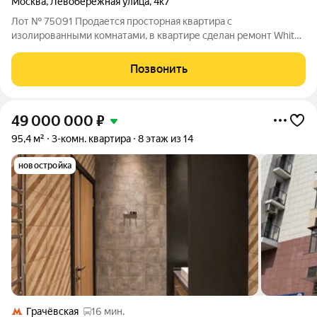
Москва
,
Левобережная улица
,
4к7
Лот № 75091 Продается просторная квартира с
изолированными комнатами, в квартире сделан ремонт White
box (предчистовая отделка), что является преимуществом
данной квартиры, можно сделать свой желанный ремонт, не
Позвонить
демонтируя старый ремонт от предыдущих
49 000 000
₽
95,4 м²
3-комн. квартира
8 этаж из 14
новостройка
Грачёвская
16 мин.