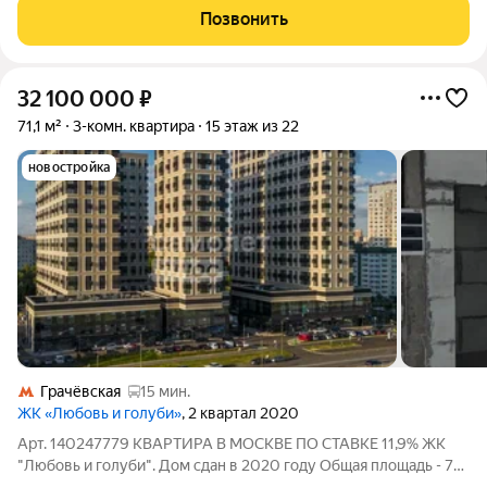
м, коридор 6.1м Ванная
Позвонить
32 100 000
₽
71,1 м²
3-комн. квартира
15 этаж из 22
новостройка
Грачёвская
15 мин.
ЖК «Любовь и голуби»
, 2 квартал 2020
Арт. 140247779 КВАРТИРА В МОСКВЕ ПО СТАВКЕ 11,9% ЖК
"Любовь и голуби". Дом сдан в 2020 году Общая площадь - 71,1