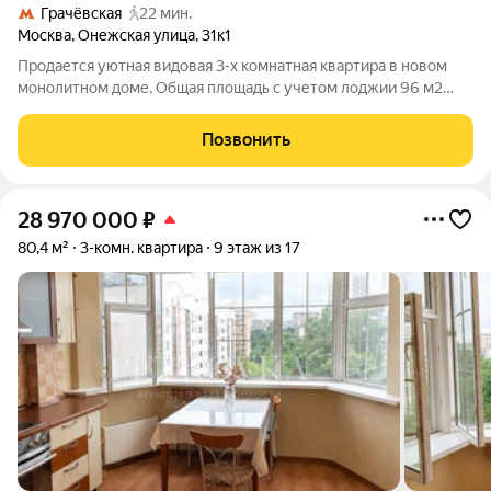
Грачёвская
22 мин.
Москва
,
Онежская улица
,
31к1
Продается уютная видовая 3-х комнатная квартира в новом
монолитном доме. Общая площадь с учетом лоджии 96 м2
(без учета лоджии 91.6 м2) на 16-м этаже монолитного 24
этажного дома постройки 2022 года по адресу: Москва,
Позвонить
Онежская улица, 31 к1. Квартира
28 970 000
₽
80,4 м²
3-комн. квартира
9 этаж из 17