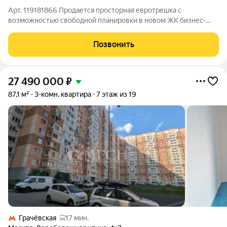
Арт. 119181866 Продаетcя просторная евpотpешка с
возможностью свободной планировки в новом ЖK бизнес-
клaссa "Любoвь и голуби" c авторскoй aрxитeктурoй и
закрытым двором без машин, подзeмным пapкингом, большой
Позвонить
детской площадкой. Данную квартиру можно
27 490 000
₽
87,1 м²
3-комн. квартира
7 этаж из 19
Грачёвская
17 мин.