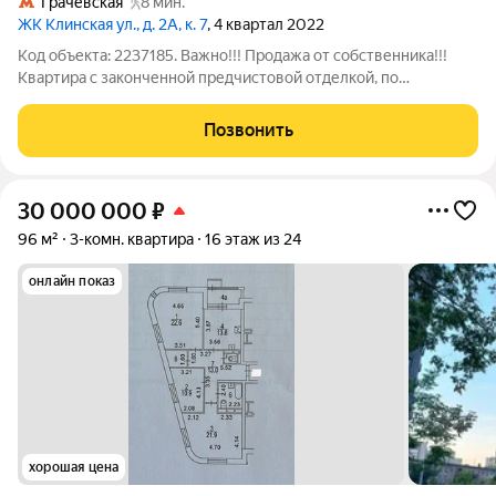
Грачёвская
8 мин.
ЖК Клинская ул., д. 2А, к. 7
, 4 квартал 2022
Код объекта: 2237185. Важно!!! Продажа от собственника!!!
Квартира с законченной предчистовой отделкой, по
премиальному дизайн проекту, с разводкой электрики и
сантехники. Собственник заинтересован в быстрой продаже,
Позвонить
поэтому у вас есть отличная
30 000 000
₽
96 м²
3-комн. квартира
16 этаж из 24
онлайн показ
хорошая цена