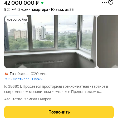
42 000 000
₽
92,1 м²
3-комн. квартира
10 этаж из 35
новостройка
Грачёвская
20 мин.
ЖК «Фестиваль Парк»
Id 386801. Продается просторная трехкомнатная квартира в
современном монолитном комплексе Представляем к
продаже превосходную трехкомнатную квартиру площадью
Агентство Жамбал Очиров
92,1 м в новом 35-этажном жилом комплексе, сданном в
эксплуатацию в 2021 году. Объект
Позвонить