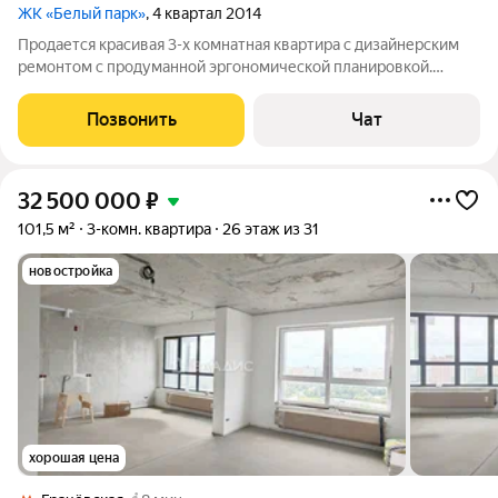
ЖК «Белый парк»
, 4 квартал 2014
Продается красивая 3-х комнатная квартира с дизайнерским
ремонтом с продуманной эргономической планировкой.
Много встроенных шкафов. Кодиционеры во всех помещениях.
Рядом с метро. В доме есть подземный паркинг. У
Позвонить
Чат
собственника есть парковочное место
32 500 000
₽
101,5 м²
3-комн. квартира
26 этаж из 31
новостройка
хорошая цена