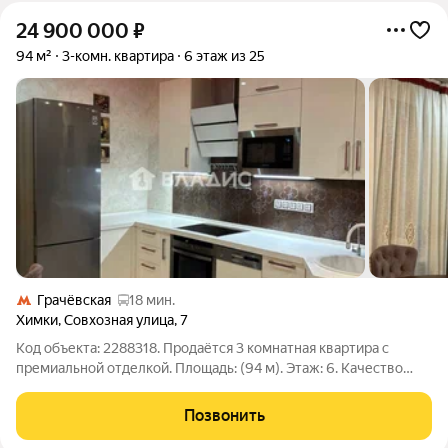
24 900 000
₽
94 м²
3-комн. квартира
6 этаж из 25
Грачёвская
18 мин.
Химки
,
Совхозная улица
,
7
Код объекта: 2288318. Продаётся 3 комнатная квартира с
премиальной отделкой. Площадь: (94 м). Этаж: 6. Качество
отделки: итальянская плитка (made in Italy) в кухне и санузлах,
натуральные деревянные двери, паркет в жилых комнатах.
Позвонить
Премиальная мебель