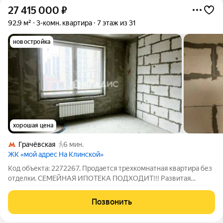
27 415 000
₽
92,9 м²
3-комн. квартира
7 этаж из 31
новостройка
хорошая цена
Грачёвская
6 мин.
ЖК «мой адрес На Клинской»
Код объекта: 2272267. Продается трехкомнатная квартира без
отделки. СЕМЕЙНАЯ ИПОТЕКА ПОДХОДИТ!!! Развитая
инфраструктура. Есть все необходимое для комфортной
жизни. Рядом парк Грачевский. Пешая доступность от метро!
Позвонить
Первичные документы, без