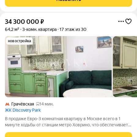
м2 с учетом лоджии
34 300 000
₽
64,2 м²
3-комн. квартира
17 этаж из 30
новостройка
Грачёвская
14 мин.
ЖК Discovery Park
В продаже Евро-3 комнатная квартиру в Москве всего в 1
минуте ходьбы от станции метро Ховрино, что обеспечивает
идеальную транспортную доступность. Вы оцените удобство