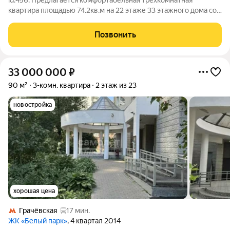
id:456. Предлагается комфортабельная трехкомнатная
квартира площадью 74.2кв.м на 22 этаже 33 этажного дома со
свежим ремонтом «под себя», готовая к проживанию.
Продуманная планировка: Кухня-гостиная, разнесенные
Позвонить
спальни, два санузла, просторный холл.
33 000 000
₽
90 м²
3-комн. квартира
2 этаж из 23
новостройка
хорошая цена
Грачёвская
17 мин.
ЖК «Белый парк»
, 4 квартал 2014