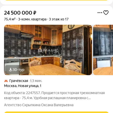
24 500 000
₽
75,4 м²
3-комн. квартира
3 этаж из 17
3D-тур
Грачёвская
3 мин.
Москва
,
Новая улица
,
1
Код объекта: 2247557. Продается просторная трехкомнатная
квартира - 75,4 м. Удобная распашная планировка с
изолированными комнатами 13+15+18.4 м. Большая кухня 10.2
Агентство Скрыпкина Оксана Валерьевна
м Два застекленных балкона (4.6м+1.8м) Просторный холл 7.3