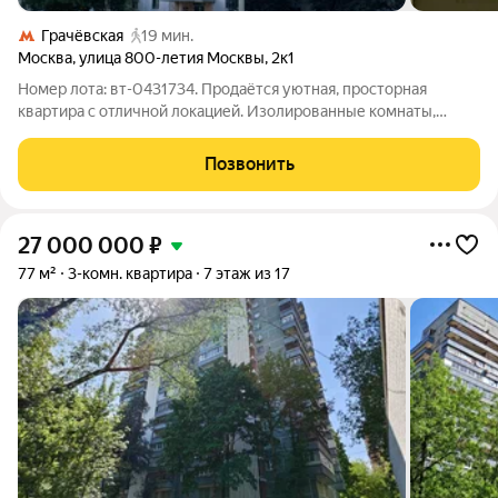
Грачёвская
19 мин.
Москва
,
улица 800-летия Москвы
,
2к1
Номер лота: вт-0431734. Продаётся уютная, просторная
квартира с отличной локацией. Изолированные комнаты,
раздельный санузел. Прекрасный вид из окон на парк
Ангарские пруды. Парк обустроен спортивными и детскими
Позвонить
площадками, есть теннисный корт,
27 000 000
₽
77 м²
3-комн. квартира
7 этаж из 17