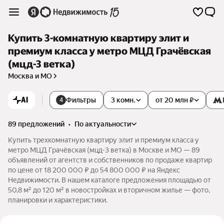
Купить 3-комнатную квартиру элит и
премиум класса у метро МЦД Грачёвская
(мцд-3 ветка)
Москва и МО
AI
Фильтры
3 комн.
от 20 млн ₽
4
89 предложений
•
по актуальности
Купить трехкомнатную квартиру элит и премиум класса у
метро МЦД Грачёвская (мцд-3 ветка) в Москве и МО — 89
объявлений от агентств и собственников по продаже квартир
по цене от 18 200 000 ₽ до 54 800 000 ₽ на Яндекс
Недвижимости. В нашем каталоге предложения площадью от
50,8 м² до 120 м² в новостройках и вторичном жилье — фото,
планировки и характеристики.