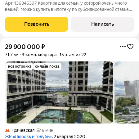
Арт. 136846397 Квартира для семьи, у которой очень много
вещей! Можно купить в ипотеку по субсидированной ставке
11,9% В ЖК "Белый Парк" 3-х комнатная квартира без ремонта,
свободной планировки на 2-м этаже. Соседи ремонт уже
Позвонить
Написать
сделали. Преимущества
29 900 000
₽
71,7 м²
3-комн. квартира
15 этаж из 22
новостройка
онлайн показ
Грачёвская
15 мин.
ЖК «Любовь и голуби»
, 2 квартал 2020