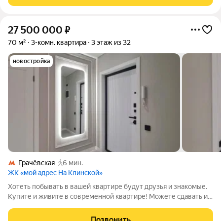
квартира площадью 93,1 кв. м на 25 этаже
27 500 000
₽
70 м²
3-комн. квартира
3 этаж из 32
новостройка
Грачёвская
6 мин.
ЖК «мой адрес На Клинской»
Хотеть побывать в вашей квартире будут друзья и знакомые.
Купите и живите в современной квартире! Можете сдавать и
квартирант будет счастлив! Купить квартиру в Москве вы
сможете сегодня, Просторная Евро-3х комнатная квартира, 70
Позвонить