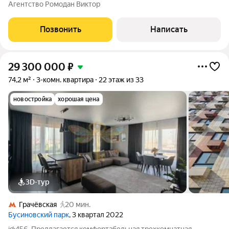
м Кухня-гостиная - 30,9 м Потолки - 3 м 2 санузла Монолитный
Агентство Ромодан Виктор
дом бизнес-класса. Все соседи уже сделали ремонт. 2 лифта:
пассажирский и
Позвонить
Написать
29 300 000
₽
74,2 м²
3-комн. квартира
22 этаж из 33
новостройка
хорошая цена
3D-тур
Грачёвская
20 мин.
Бусиновский парк
, 3 квартал 2022