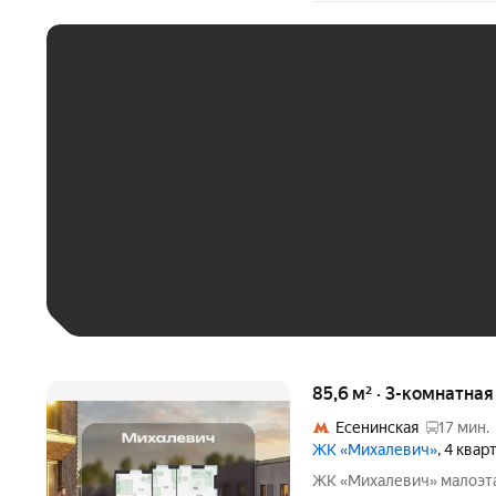
ЕЖЕМЕСЯЧНЫЙ ПЛАТЁ
До 30 тыс. ₽
До 50 тыс. ₽
До 70 тыс. ₽
Больше 100 тыс. ₽
85,6 м² · 3-комнатная
Есенинская
17 мин.
ЖК «Михалевич»
, 4 квар
ЖК «Михалевич» малоэтажный жилой комплекс в стиле