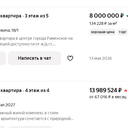
8 000 000
₽
 квартира · 3 этаж из 5
134 228 ₽ за м²
евича
,
18/1
хорошая цена
торг
вартира в центре города Раменское на
пешей доступности от ж/д ст.
на на 3-м этаже 5-этажного панельного
Написать в чат
13 мая 2026
13 989 524
₽
я квартира · 4 этаж из 4
от 67 016 ₽ в месяц
тал 2027
 архитектура сочетается с природной
оложен в центре города Раменское,