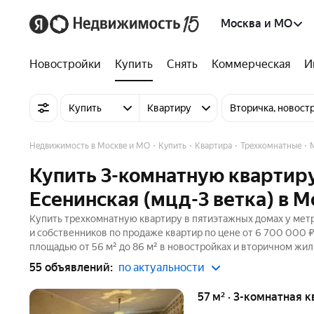
Москва и МО
Новостройки
Купить
Снять
Коммерческая
И
Купить
Квартиру
Вторичка, новост
Недвижимость в Москве и МО
Купить
Квартира
Трехкомнатные
Купить 3-комнатную квартир
Есенинская (мцд-3 ветка) в 
Купить трехкомнатную квартиру в пятиэтажных домах у метр
и собственников по продаже квартир по цене от 6 700 000 
площадью от 56 м² до 86 м² в новостройках и вторичном жил
55 объявлений:
по актуальности
57 м² · 3-комнатная к