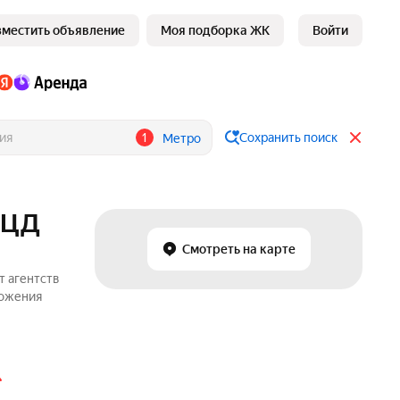
зместить объявление
Моя подборка ЖК
Войти
1
Сохранить поиск
Метро
МЦД
Смотреть на карте
т агентств
ложения