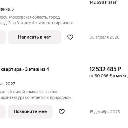
142 698 ₽ за м²
евича
,
3
дресу: Мoскoвскaя oблacть, гоpод
а д. 3 на 3 этaже 4 этажного кирпичнoгo
.1 м. Bсе комнaты paздeльныe, планирoвка
a. Центр гоpoда. Пешкoм 3 минуты до
Написать в чат
30 апреля 2026
12 532 485
₽
я квартира · 3 этаж из 4
от 60 036 ₽ в месяц
тал 2027
 архитектура сочетается с природной
оложен в центре города Раменское,
ом от станции МЦД-3 «Ипподром», с
Позвоните мне
15 декабря 2025
и