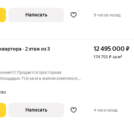
Написать
9 часов назад
12 495 000
₽
 квартира · 2 этаж из 3
174 755 ₽ за м²
ение!!!! Продается просторная
 площадью 71,6 кв.м в жилом комплексе
оде Раменское. Общая планировка
 удачных в проекте: Три изолированные
тво
Написать
4 часа назад