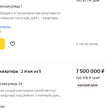
150 877 ₽ за м²
еская улица
,
1
Продаётся трехкомнатная квартира по
 Коммунистическая, дом 1. - Квартира
м. находится на 5 этаже 5 этажного дома.
Ключи,
 зал- 17.2 кв м смежный со спальной-11, 6
о
5 часов назад
7 500 000
₽
 квартира · 2 этаж из 5
126 476 ₽ за м²
ская улица
,
24
хорошая цена
жно создать интерьер своей мечты?
у под ремонт отличный шанс
 именно так, как хочется вам. Локация
ществ: 3 минуты пешком до центра
тво