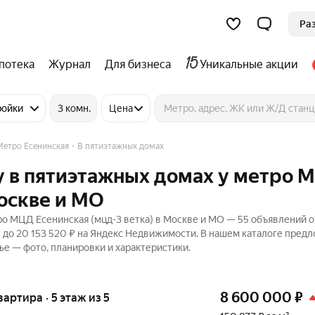
Ра
потека
Журнал
Для бизнеса
Уникальные акции
ройки
3 комн.
Цена
Метро Есенинская
В пятиэтажных домах
у в пятиэтажных домах у метро 
Москве и МО
о МЦД Есенинская (мцд-3 ветка) в Москве и МО — 55 объявлений о
₽ до 20 153 520 ₽ на Яндекс Недвижимости. В нашем каталоге пред
ье — фото, планировки и характеристики.
8 600 000
₽
вартира · 5 этаж из 5