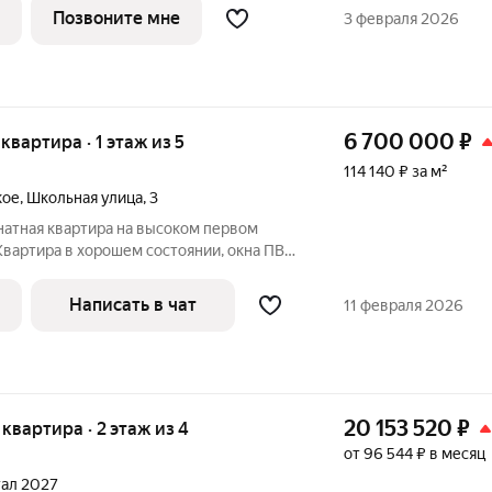
ом от станции МЦД-3 «Ипподром», с
Позвоните мне
3 февраля 2026
и
6 700 000
₽
 квартира · 1 этаж из 5
114 140 ₽ за м²
кое
,
Школьная улица
,
3
натная квартира на высоком первом
Квартира в хорошем состоянии, окна ПВХ,
стеклён и отделан,с/узел раздельный,
стороны (распашонка). Чистый,
Написать в чат
11 февраля 2026
20 153 520
₽
я квартира · 2 этаж из 4
от 96 544 ₽ в месяц
тал 2027