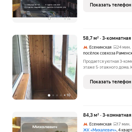
всего в 10 минутах пешк
Показать телефон
развитой транспортной 
+
14
58,7 м² · 3-комнатная
Есенинская
24 мин.
посёлок совхоза Раменс
Продается уютная 3-ком
этаже 5-этажного дома. 
полы ламинат. Балкон за
окна выходят на разные 
Показать телефон
ухоженный двор,
+
10
84,3 м² · 3-комнатна
Есенинская
17 мин.
ЖК «Михалевич»
, 4 квар