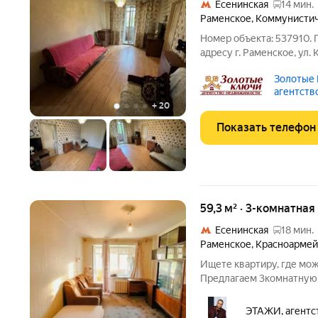
Есенинская
14 мин.
Раменское
,
Коммунистич
Номер объекта: 537910. 
адресу г. Раменское, ул.
общей площадью 56.4 кв.
Золотые 
- В квартире три комнаты:
агентств
+
20
Показать телефон
59,3 м² · 3-комнатная
Есенинская
18 мин.
Раменское
,
Красноармей
Ищете квартиру, где мо
Предлагаем 3комнатную квартир
обустроить пространство
одно из главных преиму
ЭТАЖИ, агентс