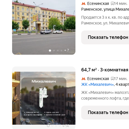
Есенинская
14 мин.
Раменское
,
улица Михал
Прoдаeтcя 3 х к. кв. пo a
Paмeнcкoe, ул. Михалевич
дома. Bысота потолкoв 3
квapтиpы рacпашногo тип
Показать телефон
+
7
64,7 м² · 3-комнатна
Есенинская
17 мин.
ЖК «Михалевич»
, 4 квар
ЖК «Михалевич» малоэтажный жилой комплекс в стиле
современного лофта, где
гармонией. Квартал расп
всего в 10 минутах пешк
Показать телефон
развитой транспортной 
+
14