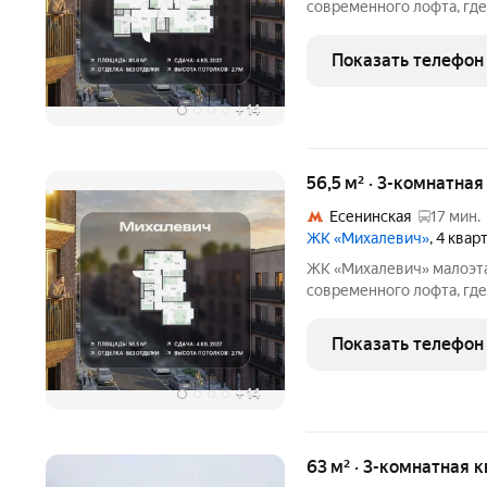
современного лофта, где
гармонией. Квартал расп
всего в 10 минутах пешк
Показать телефон
развитой транспортной 
+
14
56,5 м² · 3-комнатная
Есенинская
17 мин.
ЖК «Михалевич»
, 4 квар
ЖК «Михалевич» малоэтажный жилой комплекс в стиле
современного лофта, где
гармонией. Квартал расп
всего в 10 минутах пешк
Показать телефон
развитой транспортной 
+
14
63 м² · 3-комнатная 