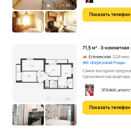
города. В минуте
+
23
Показать телефон
71,5 м² · 3-комнатная
Есенинская
28 мин.
ЖК «Березовая Роща»
Самое выгодное предлож
трехкомнатная квартира
«Березовая Роща» в гор
признана одной из самых
ЭТАЖИ, агентс
комнаты, большая кухня,
+
26
Показать телефон