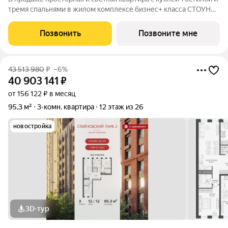
тремя спальнями в жилом комплексе бизнес+ класса СТОУН
Сокольники. Идеально подойдет большим семьям: здесь
личное пространство будет как у детей, так и у родителей.
Позвонить
Позвоните мне
Проект расположен рядом с
43 513 980
₽
–6%
40 903 141
₽
от 156 122 ₽ в месяц
95,3 м²
3-комн. квартира
12 этаж из 26
новостройка
3D-тур