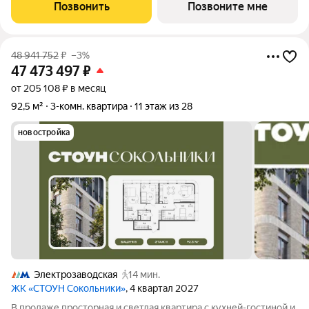
историческом районе Преображенское, в 300 метрах от парка
Позвонить
Позвоните мне
Сокольники. "ЭВОПАРК Сокольники" расположен на
48 941 752
₽
–3%
47 473 497
₽
от 205 108 ₽ в месяц
92,5 м²
3-комн. квартира
11 этаж из 28
новостройка
Электрозаводская
14 мин.
ЖК «СТОУН Сокольники»
, 4 квартал 2027
В продаже просторная и светлая квартира с кухней-гостиной и