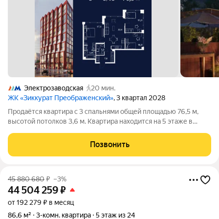
Электрозаводская
20 мин.
ЖК «Зиккурат Преображенский»
, 3 квартал 2028
Продаётся квартира с 3 спальнями общей площадью 76,5 м,
высотой потолков 3,6 м. Квартира находится на 5 этаже в
элитном ЖК «Зиккурат Преображенский». Премиальный дом
«Зиккурат Преображенский» расположен в тихом зелёном
Позвонить
районе, где сохранилась
45 880 680
₽
–3%
44 504 259
₽
от 192 279 ₽ в месяц
86,6 м²
3-комн. квартира
5 этаж из 24