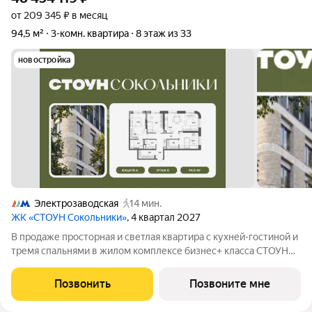
от 209 345 ₽ в месяц
94,5 м²
3-комн. квартира
8 этаж из 33
новостройка
Электрозаводская
14 мин.
ЖК «СТОУН Сокольники»
, 4 квартал 2027
В продаже просторная и светлая квартира с кухней-гостиной и
тремя спальнями в жилом комплексе бизнес+ класса СТОУН
Сокольники. Идеально подойдет большим семьям: здесь
личное пространство будет как у детей, так и у родителей.
Позвонить
Позвоните мне
Проект расположен рядом с