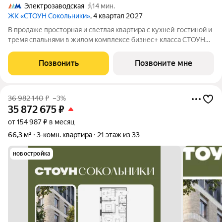
Электрозаводская
14 мин.
ЖК «СТОУН Сокольники»
, 4 квартал 2027
В продаже просторная и светлая квартира с кухней-гостиной и
тремя спальнями в жилом комплексе бизнес+ класса СТОУН
Сокольники. Идеально подойдет большим семьям: здесь
личное пространство будет как у детей, так и у родителей.
Позвонить
Позвоните мне
Проект расположен рядом с
36 982 140
₽
–3%
35 872 675
₽
от 154 987 ₽ в месяц
66,3 м²
3-комн. квартира
21 этаж из 33
новостройка