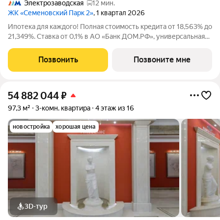
Электрозаводская
12 мин.
ЖК «Семеновский Парк 2»
, 1 квартал 2026
Ипотека для каждого! Полная стоимость кредита от 18,563% до
21,349%. Ставка от 0,1% в АО «Банк ДОМ.РФ», универсальная
лицензия Банка России №2312 от 19.12.2018. В первые 12
месяцев ставка устанавливается при наличии документа о
Позвонить
Позвоните мне
компенсации Банку
54 882 044
₽
97,3 м²
3-комн. квартира
4 этаж из 16
новостройка
хорошая цена
3D-тур