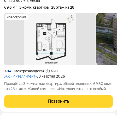
от 120 507 ₽ в месяц
69,6 м²
3-комн. квартира
28 этаж из 28
новостройка
Электрозаводская
1 мин.
ЖК «Интеллигент»
, 3 квартал 2026
Продаётся 3-комнатная квартира, общей площадью 69.60 кв.м
, на 28 этаже. Жилой комплекс «Интеллигент» - это особый
ритм жизни на берегу Яузы. Расположение в Басманном
районе ЦАО и его сложившаяся инфраструктура органично
Позвонить
дополняются множеством