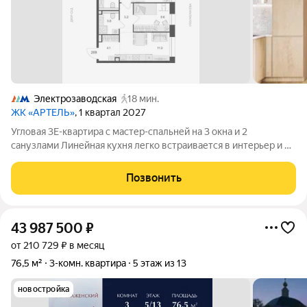
Электрозаводская
18 мин.
ЖК «АРТЕЛЬ»
, 1 квартал 2027
Угловая 3Е-квартира с мастер-спальней на 3 окна и 2
санузлами Линейная кухня легко встраивается в интерьер и не
перегружает общую зону Мастер-спальня на 3 окна дает
больше света, воздуха и ощущения объема 2 санузла, включая
Позвонить
хозяйский с окном,
43 987 500
₽
от 210 729 ₽ в месяц
76,5 м²
3-комн. квартира
5 этаж из 13
новостройка