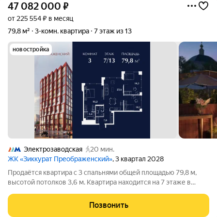
47 082 000
₽
от 225 554 ₽ в месяц
79,8 м²
3-комн. квартира
7 этаж из 13
новостройка
Электрозаводская
20 мин.
ЖК «Зиккурат Преображенский»
, 3 квартал 2028
Продаётся квартира с 3 спальнями общей площадью 79,8 м,
высотой потолков 3,6 м. Квартира находится на 7 этаже в
элитном ЖК «Зиккурат Преображенский». Премиальный дом
«Зиккурат Преображенский» расположен в тихом зелёном
Позвонить
районе, где сохранилась