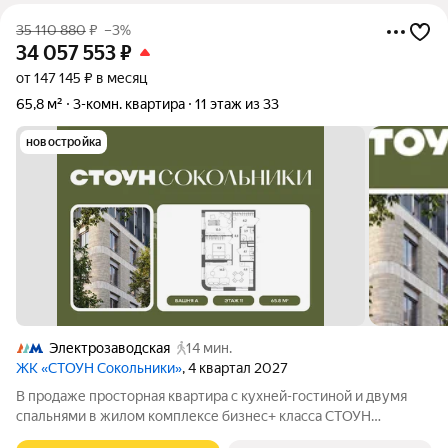
35 110 880
₽
–3%
34 057 553
₽
от 147 145 ₽ в месяц
65,8 м²
3-комн. квартира
11 этаж из 33
новостройка
Электрозаводская
14 мин.
ЖК «СТОУН Сокольники»
, 4 квартал 2027
В продаже просторная квартира с кухней-гостиной и двумя
спальнями в жилом комплексе бизнес+ класса СТОУН
Сокольники. Идеально подойдет молодым парам, которые