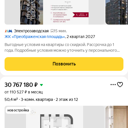
Электрозаводская
15 мин.
ЖК «Преображенская площадь»
, 2 квартал 2027
Выгодные условия на квартиры со скидкой. Рассрочка до 1
года. Подробные условия можно уточнить у персонального
менеджера.. Квартира расположена на 3 этаже в жилом
комплексе «Преображенская площадь» проекте премиум-
Позвонить
класса на первой линии от метро.
30 767 180
₽
от 110 527 ₽ в месяц
50,4 м²
3-комн. квартира
2 этаж из 12
новостройка