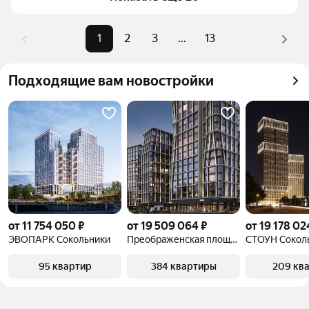
комбинации фильтров, например «» или «»
Помимо удобной сортировки по цене продажи вы 
1
2
3
...
13
можете отсортировать результаты по стоимости 
квадратного метра или площади
Подходящие вам новостройки
от 11 754 050 ₽
от 19 509 064 ₽
от 19 178 02
ЭВОПАРК Сокольники
Преображенская площадь
СТОУН Сокол
95 квартир
384 квартиры
209 кв