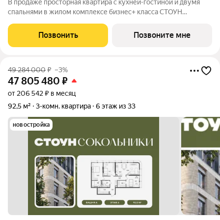
В продаже просторная квартира с кухней-гостиной и двумя
спальнями в жилом комплексе бизнес+ класса СТОУН
Сокольники. Идеально подойдет молодым парам, которые
только планируют пополнение, а также семьям, где малыш
Позвонить
Позвоните мне
уже подрастает. Проект расположен
49 284 000
₽
–3%
47 805 480
₽
от 206 542 ₽ в месяц
92,5 м²
3-комн. квартира
6 этаж из 33
новостройка