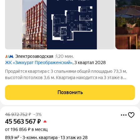
Электрозаводская
20 мин.
ЖК «Зиккурат Преображенский»
, 3 квартал 2028
Продаётся квартира с 3 спальнями общей площадью 73,3 м,
высотой потолков 3,6 м. Квартира находится на 3 этаже в
элитном ЖК «Зиккурат Преображенский». Премиальный дом
«Зиккурат Преображенский» расположен в тихом зелёном
Позвонить
районе, где сохранилась
46 972 752
₽
–3%
45 563 567
₽
от 196 856 ₽ в месяц
89,9 м²
3-комн. квартира
13 этаж из 28