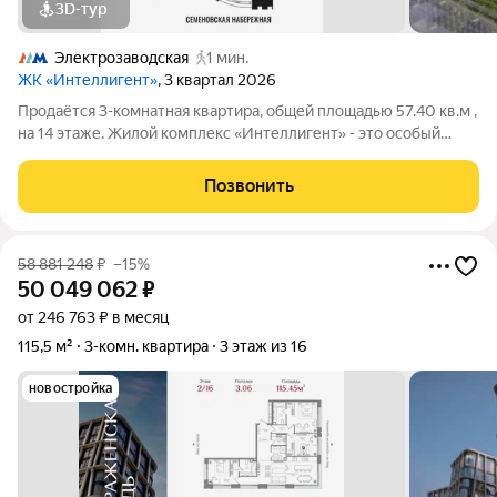
3D-тур
Электрозаводская
1 мин.
ЖК «Интеллигент»
, 3 квартал 2026
Продаётся 3-комнатная квартира, общей площадью 57.40 кв.м ,
на 14 этаже. Жилой комплекс «Интеллигент» - это особый
ритм жизни на берегу Яузы. Расположение в Басманном
районе ЦАО и его сложившаяся инфраструктура органично
Позвонить
дополняются множеством
58 881 248
₽
–15%
50 049 062
₽
от 246 763 ₽ в месяц
115,5 м²
3-комн. квартира
3 этаж из 16
новостройка