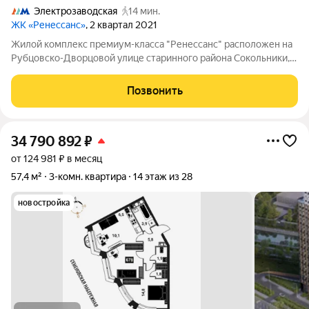
Электрозаводская
14 мин.
ЖК «Ренессанс»
, 2 квартал 2021
Жилой комплекс премиум-класса "Ренессанс" расположен на
Рубцовско-Дворцовой улице старинного района Сокольники, в
нескольких минутах ходьбы от знаменитого парка
"Сокольники" - самого большого парка Москвы и одного из
Позвонить
крупнейших в Европе, где круглый
34 790 892
₽
от 124 981 ₽ в месяц
57,4 м²
3-комн. квартира
14 этаж из 28
новостройка