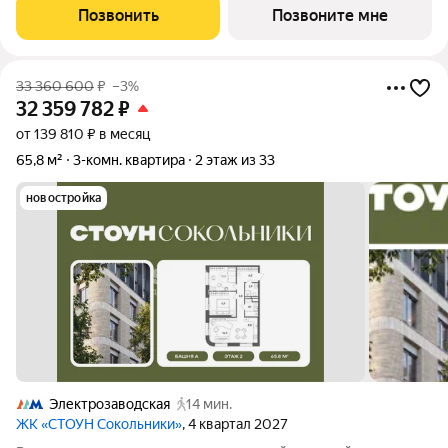
только планируют пополнение, а также семьям, где малыш
Позвонить
Позвоните мне
уже подрастает. Проект расположен
33 360 600
₽
–3%
32 359 782
₽
от 139 810 ₽ в месяц
65,8 м²
3-комн. квартира
2 этаж из 33
новостройка
Электрозаводская
14 мин.
ЖК «СТОУН Сокольники»
, 4 квартал 2027