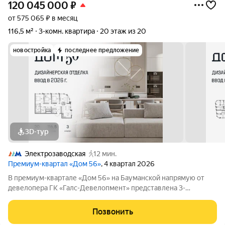
120 045 000
₽
от 575 065 ₽ в месяц
116,5 м²
3-комн. квартира
20 этаж из 20
новостройка
последнее предложение
3D-тур
Электрозаводская
12 мин.
Премиум-квартал «Дом 56»
, 4 квартал 2026
В премиум-квартале «Дом 56» на Бауманской напрямую от
девелопера ГК «Галс-Девелопмент» представлена 3-
комнатная квартира на 20 этаже общей площадью 116.50 м.
Квартира с качественной отделкой в одном из двух вариантов
Позвонить
- Smart White и Casual Grey.