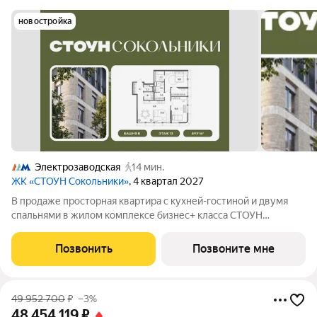
новостройка
Электрозаводская
14 мин.
ЖК «СТОУН Сокольники»
, 4 квартал 2027
В продаже просторная квартира с кухней-гостиной и двумя
спальнями в жилом комплексе бизнес+ класса СТОУН
Сокольники. Идеально подойдет молодым парам, которые
только планируют пополнение, а также семьям, где малыш
Позвонить
Позвоните мне
уже подрастает. Проект расположен
49 952 700
₽
–3%
48 454 119
₽