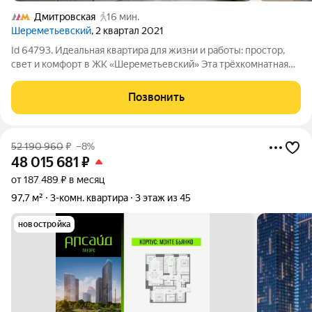
Дмитровская
16 мин.
Шереметьевский
, 2 квартал 2021
Id 64793. Идеальная квартира для жизни и работы: простор,
свет и комфорт в ЖК «Шереметьевский» Эта трёхкомнатная
квартира редкое предложение для тех, кто ищет не просто
жильё, а полноценное пространство для жизни, работы и
Позвонить
отдыха. Расположенная на
52 190 960
₽
–8%
48 015 681
₽
от 187 489 ₽ в месяц
97,7 м²
3-комн. квартира
3 этаж из 45
новостройка