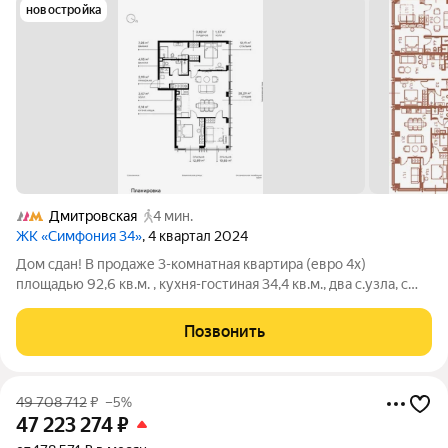
новостройка
Дмитровская
4 мин.
ЖК «Симфония 34»
, 4 квартал 2024
Дом сдан! В продаже 3-комнатная квартира (евро 4х)
площадью 92,6 кв.м. , кухня-гостиная 34,4 кв.м., два с.узла, с
базовой (предчистовой) отделкой MR Base на 35-м этаже 43х
этажной башне. Вид на Тимирязевский парк и Останкино! ЖК
Позвонить
Симфония 34 жилой
49 708 712
₽
–5%
47 223 274
₽