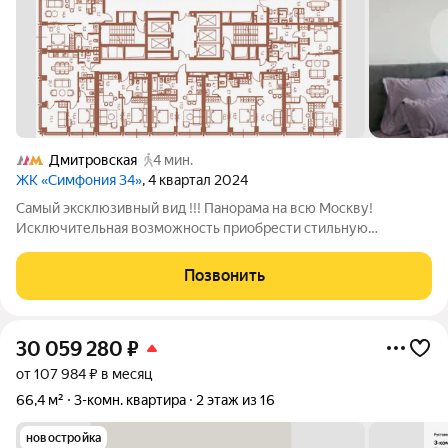
Дмитровская
4 мин.
ЖК «Симфония 34»
, 4 квартал 2024
Самый эксклюзивный вид !!! Панорама на всю Москву!
Исключительная возможность приобрести стильную
трехкомнатную квартиру с дизайнерским ремонтом в ЖК
Symphony 34 Данный объект идеально подойдёт для тех, кто
Позвонить
стремится к комфортному образу жизни в
30 059 280
₽
от 107 984 ₽ в месяц
66,4 м²
3-комн. квартира
2 этаж из 16
новостройка