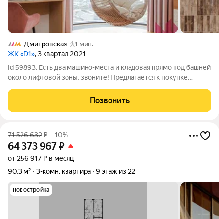
Дмитровская
1 мин.
ЖК «D1»
, 3 квартал 2021
Id 59893. Есть два машино-места и кладовая прямо под башней
около лифтовой зоны, звоните! Предлагается к покупке
эксклюзивная евро-четырехкомнатная квартира на 57-м этаже
с видом одновременно на: МОСКВА СИТИ, ЧЕТЫРЕ
Позвонить
СТАЛИНСКИЕ ВЫСОТКИ И ОСТАНКИНО в
71 526 632
₽
–10%
64 373 967
₽
от 256 917 ₽ в месяц
90,3 м²
3-комн. квартира
9 этаж из 22
новостройка