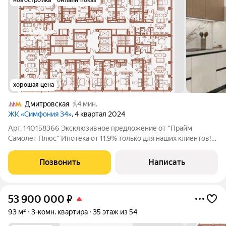
новостройка
онлайн показ
хорошая цена
Дмитровская
4 мин.
ЖК «Симфония 34»
, 4 квартал 2024
Арт. 140158366 Эксклюзивное предложение от "Прайм
Самолёт Плюс" Ипотека от 11,9% только для наших клиентов!
Трехкомнатная квартира на видовом 26 этаже в ЖК премиум-
класса Symphony 34 (корпус Б Crystal) с двумя спальнями и
Позвонить
Написать
большой кухней-гостиной. В
53 900 000
₽
93 м²
3-комн. квартира
35 этаж из 54