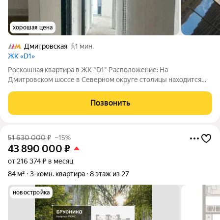
хорошая цена
Дмитровская
1 мин.
ЖК «D1»
Роскошная квартира в ЖK "D1" Расположение: На
Дмитровском шоссе в Северном округе столицы находится
жилой квартал "D1". Новостройка стала доминантной
Тимирязевского района. Ипотека под ключ надёжно и выгодно.
Позвонить
Мы помогаем подобрать лучшие условия по
51 630 000
₽
–15%
43 890 000
₽
от 216 374 ₽ в месяц
84 м²
3-комн. квартира
8 этаж из 27
новостройка