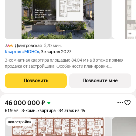
Дмитровская
20 мин.
Квартал «МОНС»
, 3 квартал 2027
3-комнатная квартира площадью 84,04 м на 8 этаже прямая
продажа от застройщика! Особенности планировки:
разнесённые спальни, второй санузел. МОНС квартал
Брусники в Северо-Восточном административном округе,
Позвонить
Позвоните мне
рядом с парком Останкино, ВДНХ и первым в
46 000 000
₽
61,9 м²
3-комн. квартира
34 этаж из 45
новостройка