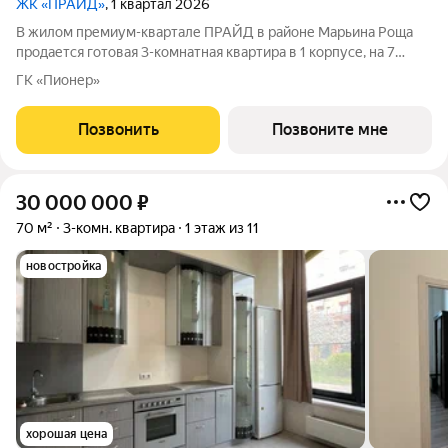
ЖК «ПРАЙД»
, 1 квартал 2026
В жилом премиум-квартале ПРАЙД в районе Марьина Роща
продается готовая 3-комнатная квартира в 1 корпусе, на 7
этаже, в секции 1 площадью 95.7 м напрямую от застройщика
ГК «Пионер»
PIONEER. Ключи в 2026 году. Площадь комнат: кухня-
гостинная 30,1 м спальни
Позвонить
Позвоните мне
30 000 000
₽
70 м²
3-комн. квартира
1 этаж из 11
новостройка
хорошая цена