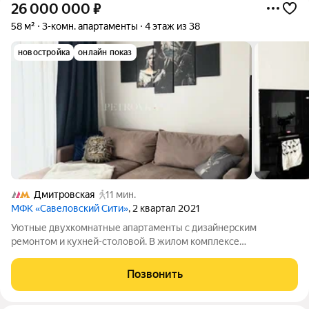
26 000 000
₽
58 м²
3-комн. апартаменты
4 этаж из 38
новостройка
онлайн показ
Дмитровская
11 мин.
МФК «Савеловский Сити»
, 2 квартал 2021
Уютные двухкомнатные апартаменты с дизайнерским
ремонтом и кухней-столовой. В жилом комплексе
Савёловская Сити вы можете стать обладателем уютных
апартаментов общей площадью 58 м, включая просторную
Позвонить
кухню-гостиную площадью 18 м и жилую зону площадью