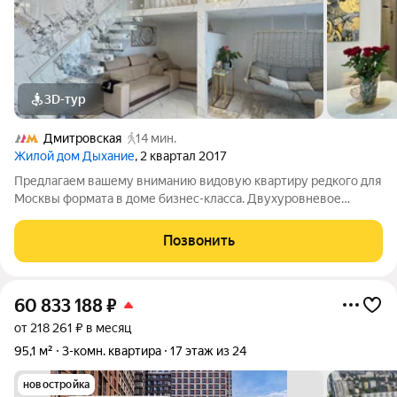
3D-тур
Дмитровская
14 мин.
Жилой дом Дыхание
, 2 квартал 2017
Предлагаем вашему вниманию видовую квартиру редкого для
Москвы формата в доме бизнес-класса. Двухуровневое
пространство с собственной террасой. Планировка каждой
комнаты предполагает как гостевую зону, так и приватную,
Позвонить
скрытую от посторонних глаз.
60 833 188
₽
от 218 261 ₽ в месяц
95,1 м²
3-комн. квартира
17 этаж из 24
новостройка