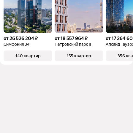
от 26 526 204 ₽
от 18 557 964 ₽
от 17 264 60
Симфония 34
Петровский парк II
Апсайд Тауэр
140 квартир
155 квартир
356 кв