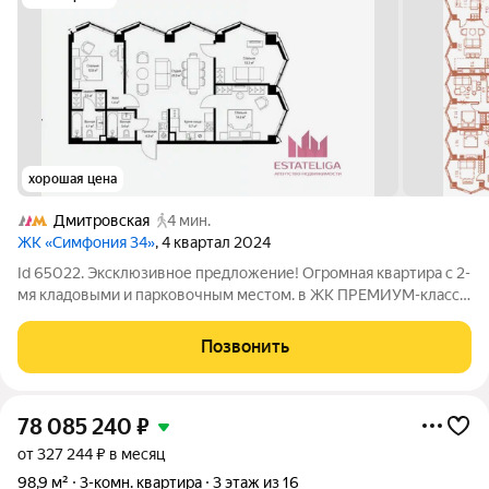
хорошая цена
Дмитровская
4 мин.
ЖК «Симфония 34»
, 4 квартал 2024
Id 65022. Эксклюзивное предложение! Огромная квартира с 2-
мя кладовыми и парковочным местом. в ЖК ПРЕМИУМ-класса
«Симфония 34». Представьте утро на 25-м этаже 49-этажной
башни Сrystal: панорамные окна наполняют пространство
Позвонить
светом, а виды на город и
78 085 240
₽
от 327 244 ₽ в месяц
98,9 м²
3-комн. квартира
3 этаж из 16