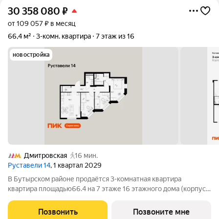
30 358 080
₽
от 109 057 ₽ в месяц
66,4 м²
3-комн. квартира
7 этаж из 16
новостройка
Дмитровская
16 мин.
Руставели 14
, 1 квартал 2029
В Бутырском районе продаётся 3-комнатная квартира
квартира площадью66.4 на 7 этаже 16 этажного дома (корпус
3.6, секция 2) в проекте ПИК «Руставели 14». Удобное
расположение 3 минуты пешком до станции метро
Позвонить
Позвоните мне
«Бутырская». 12 минут пешком до МЦД