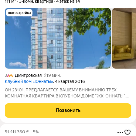
111 м²
3-комн. квартира
4 этаж из 14
новостройка
Дмитровская
19 мин.
Клубный дом «Юннаты»
, 4 квартал 2016
ОН 23101. ПРЕДЛАГАЕТСЯ ВАШЕМУ ВНИМАНИЮ ТРЁХ-
КОМНАТНАЯ КВАРТИРА В КЛУБНОМ ДОМЕ "ЖК ЮННАТЫ".
Клубный дом "Юннаты" один из первых жилых комплексов
бизнес-класса, появившихся в Савёловском районе Москвы.
Позвонить
Это предложение, актуально для тех, кто ценит
51 411 360
₽
–5%