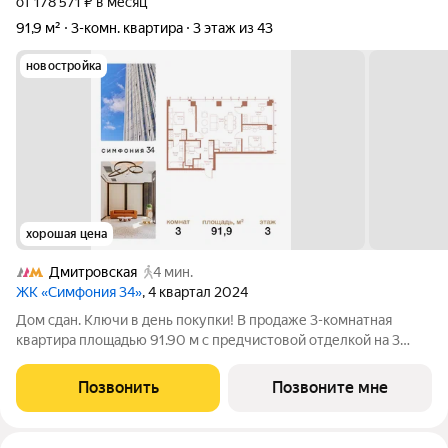
от 178 571 ₽ в месяц
91,9 м²
3-комн. квартира
3 этаж из 43
новостройка
хорошая цена
Дмитровская
4 мин.
ЖК «Симфония 34»
, 4 квартал 2024
Дом сдан. Ключи в день покупки! В продаже 3-комнатная
квартира площадью 91.90 м с предчистовой отделкой на 3
этаже 43 этажного дома в корпусе Сильвер. ЖК Симфония 34 -
концептуально новый жилой комплекс премиум-класса с
Позвонить
Позвоните мне
подземной парковкой, состоит