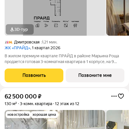
3D-тур
Дмитровская
21 мин.
ЖК «ПРАЙД»
, 1 квартал 2026
В жилом премиум-квартале ПРАЙД в районе Марьина Роща
продается готовая 3-комнатная квартира в 1 корпусе, на 9
этаже, в секции 7 площадью 90.3 м напрямую от застройщика
PIONEER. Ключи в 2026 году. Площадь комнат: кухня-
Позвонить
Позвоните мне
гостинная 22,6 м спальни
62 500 000
₽
130 м²
3-комн. квартира
12 этаж из 12
новостройка
хорошая цена