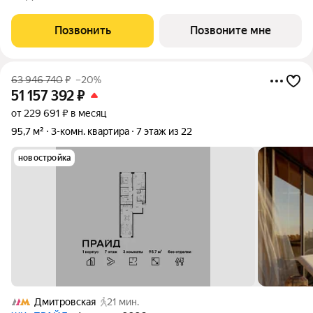
иначе. Здесь история и масштаб Москвы не давят, а задают фон
для
Позвонить
Позвоните мне
63 946 740
₽
–20%
51 157 392
₽
от 229 691 ₽ в месяц
95,7 м²
3-комн. квартира
7 этаж из 22
новостройка
Дмитровская
21 мин.