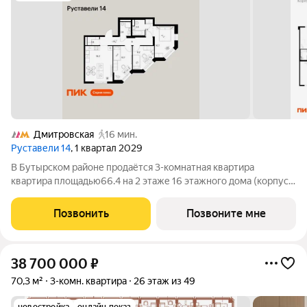
Дмитровская
16 мин.
Руставели 14
, 1 квартал 2029
В Бутырском районе продаётся 3-комнатная квартира
квартира площадью66.4 на 2 этаже 16 этажного дома (корпус
3.6, секция 2) в проекте ПИК «Руставели 14». Удобное
расположение 3 минуты пешком до станции метро
Позвонить
Позвоните мне
«Бутырская». 12 минут пешком до МЦД
38 700 000
₽
70,3 м²
3-комн. квартира
26 этаж из 49