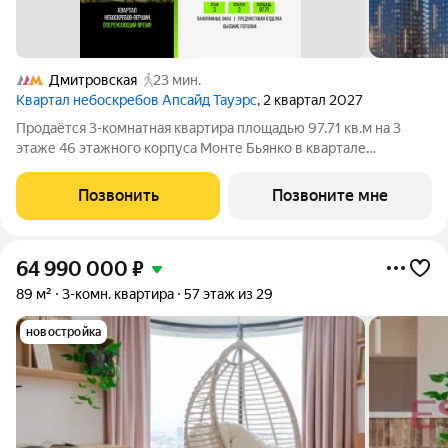
Дмитровская
23 мин.
Квартал небоскребов Апсайд Тауэрс
, 2 квартал 2027
Продаётся 3-комнатная квартира площадью 97.71 кв.м на 3
этаже 46 этажного корпуса Монте Бьянко в квартале
небоскребов «Апсайд Тауэрс». В квартире предчистовая
отделка,с видом на Бизнес-парк Останкино, прогулочный
Позвонить
Позвоните мне
бульвар, детский сад, школу,
64 990 000
₽
89 м²
3-комн. квартира
57 этаж из 29
новостройка