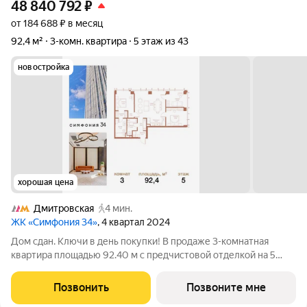
48 840 792
₽
от 184 688 ₽ в месяц
92,4 м²
3-комн. квартира
5 этаж из 43
новостройка
хорошая цена
Дмитровская
4 мин.
ЖК «Симфония 34»
, 4 квартал 2024
Дом сдан. Ключи в день покупки! В продаже 3-комнатная
квартира площадью 92.40 м с предчистовой отделкой на 5
этаже 43 этажного дома в корпусе Сильвер. ЖК Симфония 34 -
концептуально новый жилой комплекс премиум-класса с
Позвонить
Позвоните мне
подземной парковкой, состоит