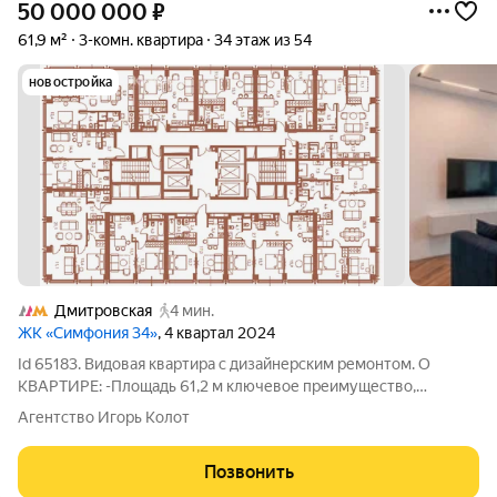
50 000 000
₽
61,9 м²
3-комн. квартира
34 этаж из 54
новостройка
Дмитровская
4 мин.
ЖК «Симфония 34»
, 4 квартал 2024
Id 65183. Видовая квартира с дизайнерским ремонтом. О
КВАРТИРЕ: -Площадь 61,2 м ключевое преимущество,
просторно и свободно. -Панорамный вид на всю Москву с
Агентство Игорь Колот
высоты 34 этажа. -Дизайнерский ремонт с дорогой мебелью и
техникой -Система умный дом
Позвонить