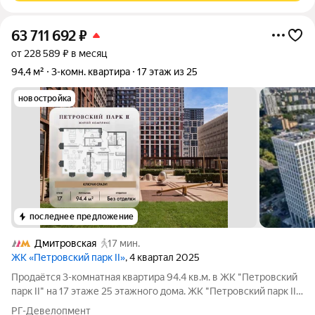
63 711 692
₽
от 228 589 ₽ в месяц
94,4 м²
3-комн. квартира
17 этаж из 25
новостройка
последнее предложение
Дмитровская
17 мин.
ЖК «Петровский парк II»
, 4 квартал 2025
Продаётся 3-комнатная квартира 94.4 кв.м. в ЖК "Петровский
парк II" на 17 этаже 25 этажного дома. ЖК "Петровский парк II"
жилой комплекс в Савёловском районе, где город ощущается
РГ-Девелопмент