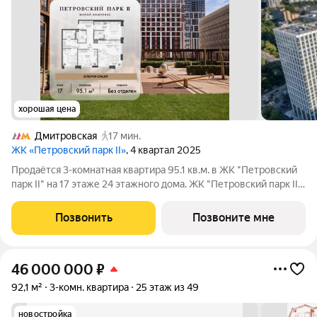
хорошая цена
Дмитровская
17 мин.
ЖК «Петровский парк II»
, 4 квартал 2025
Продаётся 3-комнатная квартира 95.1 кв.м. в ЖК "Петровский
парк II" на 17 этаже 24 этажного дома. ЖК "Петровский парк II"
жилой комплекс в Савёловском районе, где город ощущается
иначе. Здесь история и масштаб Москвы не давят, а задают фон
Позвонить
Позвоните мне
для
46 000 000
₽
92,1 м²
3-комн. квартира
25 этаж из 49
новостройка