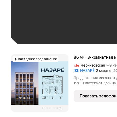
До 30 тыс. ₽
До 50 тыс. ₽
До 70 тыс. ₽
Больше 100 тыс. ₽
86 м² · 3-комнатная 
последнее предложение
Черкизовская
9 ми
ЖК НАЗАРÉ
, 2 квартал 
Предложения месяца от д
15% - Ипотека от 3,5% на
Рассрочка без процентов
строительства дома Про
Показать телефон
площадь -
+
23