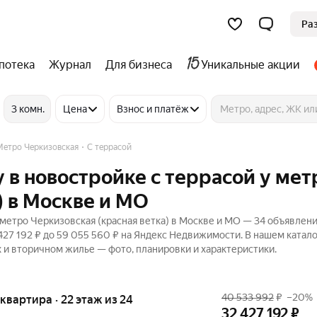
Ра
потека
Журнал
Для бизнеса
Уникальные акции
3 комн.
Цена
Взнос и платёж
Метро Черкизовская
С террасой
 в новостройке с террасой у мет
) в Москве и МО
метро Черкизовская (красная ветка) в Москве и МО — 34 объявлени
 427 192 ₽ до 59 055 560 ₽ на Яндекс Недвижимости. В нашем катал
х и вторичном жилье — фото, планировки и характеристики.
40 533 992
₽
–20%
 квартира · 22 этаж из 24
32 427 192
₽