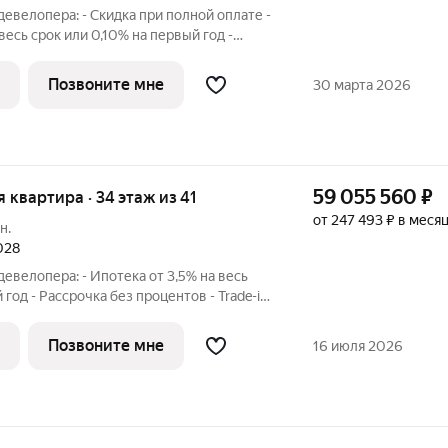
евелопера: - Скидка при полной оплате -
 весь срок или 0,10% на первый год -
 - Trade-in с проживанием на время
сторная 3-комнатная квартира. Общая
Позвоните мне
30 марта 2026
59 055 560
₽
ая квартира · 34 этаж из 41
от 247 493 ₽ в меся
н.
2028
евелопера: - Ипотека от 3,5% на весь
 год - Рассрочка без процентов - Trade-in
 строительства дома Просторная 3-
я площадь - 108.2 м2 на 34 этаже, без
Позвоните мне
16 июля 2026