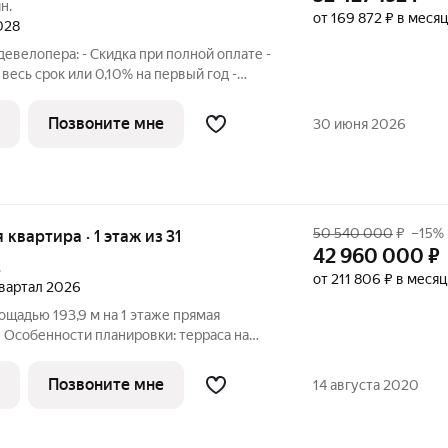
н.
от 169 872 ₽ в месяц
2028
евелопера: - Скидка при полной оплате -
 весь срок или 0,10% на первый год -
 - Trade-in с проживанием на время
сторная 3-комнатная квартира. Общая
Позвоните мне
30 июня 2026
50 540 000
₽
–15%
я квартира · 1 этаж из 31
42 960 000
₽
.
от 211 806 ₽ в месяц
 квартал 2026
дью 193,9 м на 1 этаже прямая
 Особенности планировки: терраса на
панорамное остекление, потолки 3 м и
анузел, двухуровневая, постирочная,
Позвоните мне
14 августа 2020