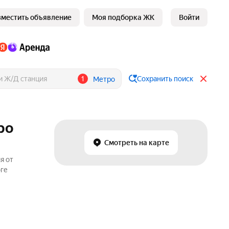
зместить объявление
Моя подборка ЖК
Войти
1
Сохранить поиск
Метро
ро
Смотреть на карте
я от
оге