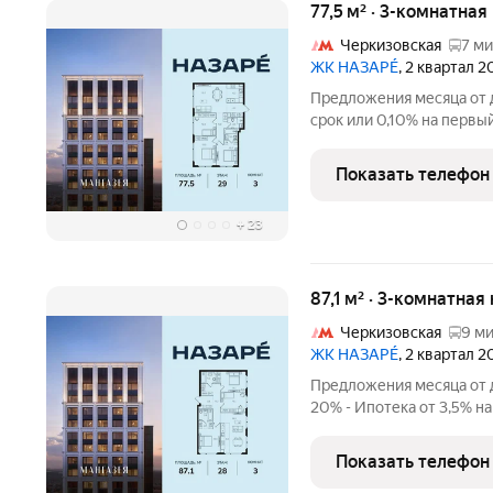
77,5 м² · 3-комнатная
Черкизовская
7 ми
ЖК НАЗАРÉ
, 2 квартал 
Предложения месяца от д
срок или 0,10% на первый
с проживанием на время
комнатная квартира. Обща
Показать телефон
отделки.
+
23
87,1 м² · 3-комнатная
Черкизовская
9 ми
ЖК НАЗАРÉ
, 2 квартал 
Предложения месяца от д
20% - Ипотека от 3,5% на
Рассрочка без процентов
строительства дома Про
Показать телефон
площадь -