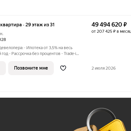
49 494 620
₽
я квартира · 29 этаж из 31
от 207 425 ₽ в меся
н.
2028
евелопера: - Ипотека от 3,5% на весь
 год - Рассрочка без процентов - Trade-in
 строительства дома Просторная 3-
я площадь - 87.4 м2 на 29 этаже, без
Позвоните мне
2 июля 2026
Ж