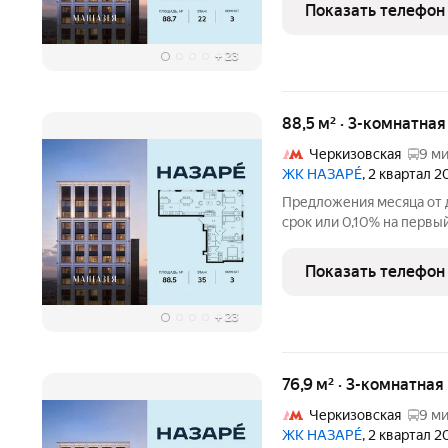
строительства дома Про
Показать телефон
площадь -
+
23
88,5 м² · 3-комнатна
Черкизовская
9 ми
ЖК НАЗАРÉ
, 2 квартал 
Предложения месяца от д
срок или 0,10% на первый
с проживанием на время
комнатная квартира. Обща
Показать телефон
отделки.
+
23
76,9 м² · 3-комнатная
Черкизовская
9 ми
ЖК НАЗАРÉ
, 2 квартал 