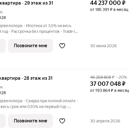
44 237 000
₽
 квартира · 29 этаж из 31
от 185 391 ₽ в месяц
н.
2028
евелопера: - Ипотека от 3,5% на весь
 год - Рассрочка без процентов - Trade-in
 строительства дома Просторная 3-
я площадь - 77.5 м2 на 29 этаже, без
Позвоните мне
30 июня 2026
46 258 808
₽
–20%
 квартира · 28 этаж из 31
37 007 048
₽
н.
от 193 864 ₽ в месяц
2028
евелопера: - Скидка при полной оплате -
 весь срок или 0,10% на первый год -
 - Trade-in с проживанием на время
сторная 3-комнатная квартира. Общая
Позвоните мне
30 апреля 2026