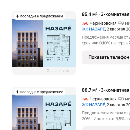
85,4 м² · 3-комнатна
последнее предложение
Черкизовская
9 ми
ЖК НАЗАРÉ
, 2 квартал 
Предложения месяца от д
срок или 0,10% на первый
с проживанием на время
комнатная квартира. Обща
Показать телефон
отделки.
+
23
88,7 м² · 3-комнатна
последнее предложение
Черкизовская
9 ми
ЖК НАЗАРÉ
, 2 квартал 
Предложения месяца от д
20% - Ипотека от 3,5% на
Рассрочка без процентов