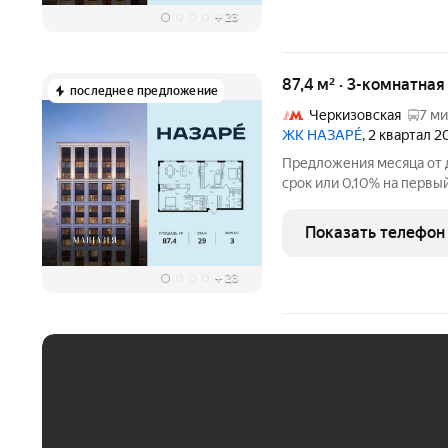
+
23
87,4 м² · 3-комнатна
последнее предложение
Черкизовская
7 ми
ЖК НАЗАРÉ
, 2 квартал 
Предложения месяца от д
срок или 0,10% на первый
с проживанием на время
комнатная квартира. Обща
Показать телефон
отделки.
+
23
ЕЖЕМЕСЯЧНЫЙ ПЛАТЁ