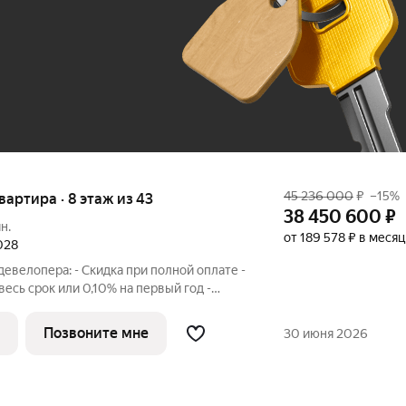
До 100 тыс. ₽
45 236 000
₽
–15%
квартира · 8 этаж из 43
38 450 600
₽
н.
от 189 578 ₽ в месяц
2028
евелопера: - Скидка при полной оплате -
 весь срок или 0,10% на первый год -
 - Trade-in с проживанием на время
сторная 3-комнатная квартира. Общая
Позвоните мне
30 июня 2026