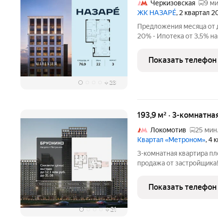
Черкизовская
9 ми
ЖК НАЗАРÉ
, 2 квартал 
Предложения месяца от д
20% - Ипотека от 3,5% на
Рассрочка без процентов
строительства дома Про
Показать телефон
площадь -
+
23
193,9 м² · 3-комнатна
Локомотив
25 мин
Квартал «Метроном»
, 4
3-комнатная квартира площа
продажа от застройщика!
крыше, отдельный вход, 
выше, терраса, второй с
Показать телефон
снизили цены до
+
21