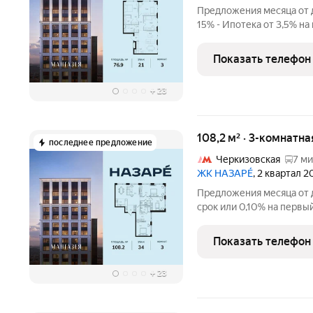
Предложения месяца от д
15% - Ипотека от 3,5% на
Рассрочка без процентов
строительства дома Про
Показать телефон
площадь -
+
23
108,2 м² · 3-комнатн
последнее предложение
Черкизовская
7 ми
ЖК НАЗАРÉ
, 2 квартал 
Предложения месяца от д
срок или 0,10% на первый
с проживанием на время
комнатная квартира. Обща
Показать телефон
+
23