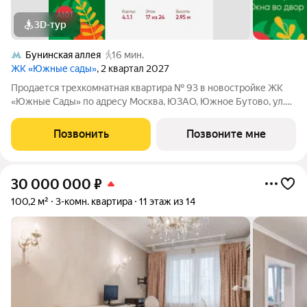
3D-тур
Бунинская аллея
16 мин.
ЖК «Южные сады»
, 2 квартал 2027
Продается трехкомнатная квартира № 93 в новостройке ЖК
«Южные Сады» по адресу Москва, ЮЗАО, Южное Бутово, ул.
Бартеневская, д. 16. Общая площадь квартиры 75.30 кв. м.,
этаж 17 из 24, секция 1. Тип проекта, по которому построен дом
Позвонить
Позвоните мне
монолит,
30 000 000
₽
100,2 м²
3-комн. квартира
11 этаж из 14