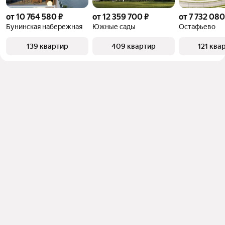
от 10 764 580 ₽
от 12 359 700 ₽
от 7 732 080
Бунинская набережная
Южные сады
Остафьево
139 квартир
409 квартир
121 ква