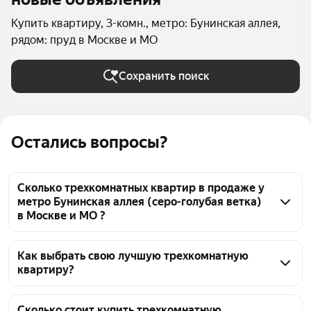
Купить квартиру, 3-комн., метро: Бунинская аллея,
рядом: пруд в Москве и МО
Сохранить поиск
Остались вопросы?
Сколько трехкомнатных квартир в продаже у
метро Бунинская аллея (серо-голубая ветка)
в Москве и МО ?
На Яндекс Недвижимости в продаже у метро 
Бунинская аллея (серо-голубая ветка) в Москве и 
Как выбрать свою лучшую трехкомнатную
квартиру?
МО 282 трехкомнатных квартиры, из них 2 
объявления от собственников, 42 объявления от 
Чтобы купить 3-комнатную квартиру рядом с 
агентств, 238 объявлений от застройщиков
прудом у метро Бунинская аллея (серо-голубая 
Сколько стоит купить трехкомнатную