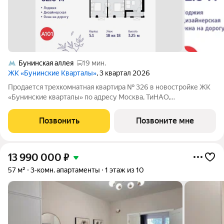
Бунинская аллея
19 мин.
ЖК «Бунинские Кварталы»
, 3 квартал 2026
Продается трехкомнатная квартира № 326 в новостройке ЖК
«Бунинские кварталы» по адресу Москва, ТиНАО,
Новомосковский АО, Сосенское С/П, жилой комплекс
Бунинские Кварталы, 5.1, район Коммунарка, Новомосковский
Позвонить
Позвоните мне
административный округ, Москва. Общая
13 990 000
₽
57 м²
3-комн. апартаменты
1 этаж из 10