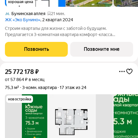
хорошая цена
Бунинская аллея
21 мин.
ЖК «Эко Бунино»
, 2 квартал 2024
Строим кварталы для жизни с заботой о будущем.
Предлагается 3-комнатная квартира комфорт-класса
площадью 94.8 кв.м в Эко Бунино, корпус 10-11КВ на 5-м этаже,
в жилом комплексе "Эко Бунино".Застройщик сдает квартиры
Позвонить
Позвоните мне
с отделкой в нескольких вариантах:
25 772 178
₽
от 57 864 ₽ в месяц
75,3 м²
3-комн. квартира
17 этаж из 24
новостройка