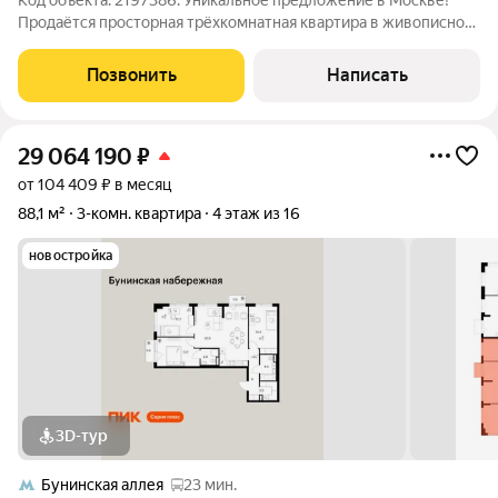
Код объекта: 2197386. Уникальное предложение в Москве!
Продаётся просторная трёхкомнатная квартира в живописном
районе Коммунарки, на улице Александры Монаховой, 92к3.
Квартира общей площадью 90,8 кв. м расположена на 13 этаже
Позвонить
Написать
18-этажного панельного
29 064 190
₽
от 104 409 ₽ в месяц
88,1 м²
3-комн. квартира
4 этаж из 16
новостройка
3D-тур
Бунинская аллея
23 мин.