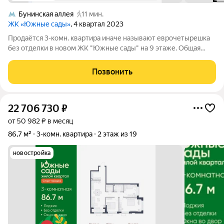
Бунинская аллея
11 мин.
ЖК «Южные сады»
, 4 квартал 2023
Продаётся 3-комн. квартира иначе называют евpочетырешка
без отделки в новом ЖК "Южные сады" на 9 этаже. Общая
площадь: 85.9 кв.м. Высота потолков 2.95 м. Дом монолитно-
блочный, высотой 23 этаж. Окна на частный сектор и во двор. 2
Позвонить
уровня подземного
22 706 730
₽
от 50 982 ₽ в месяц
86,7 м²
3-комн. квартира
2 этаж из 19
новостройка