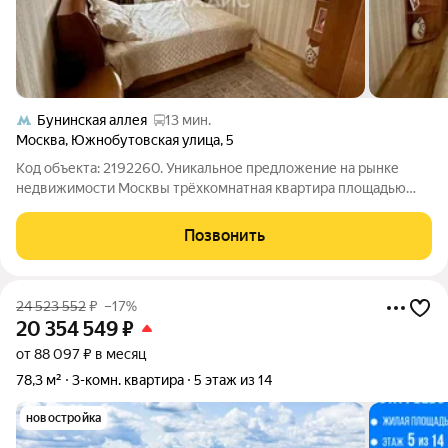
Бунинская аллея
13 мин.
Москва
,
Южнобутовская улица
,
5
Код объекта: 2192260. Уникальное предложение на рынке
недвижимости Москвы трёхкомнатная квартира площадью
74,8 кв. м на Южнобутовской улице, 5. Этот объект идеально
подойдёт для семей, ищущих комфортное жильё в тихом
Позвонить
районе. Квартира расположена на
24 523 552
₽
–17%
20 354 549
₽
от 88 097 ₽ в месяц
78,3 м²
3-комн. квартира
5 этаж из 14
новостройка