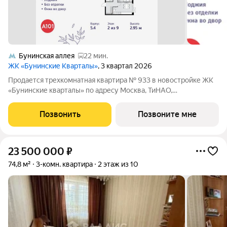
Бунинская аллея
22 мин.
ЖК «Бунинские Кварталы»
, 3 квартал 2026
Продается трехкомнатная квартира № 933 в новостройке ЖК
«Бунинские кварталы» по адресу Москва, ТиНАО,
Новомосковский АО, Сосенское С/П, жилой комплекс
Бунинские Кварталы, корп. 5.4. Общая площадь квартиры
Позвонить
Позвоните мне
70.60 кв. м., этаж 2 из 9, секция 11. Тип
23 500 000
₽
74,8 м²
3-комн. квартира
2 этаж из 10