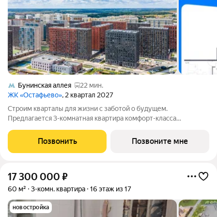
Бунинская аллея
22 мин.
ЖК «Остафьево»
, 2 квартал 2027
Строим кварталы для жизни с заботой о будущем.
Предлагается 3-комнатная квартира комфорт-класса
площадью 78.33 кв.м в Остафьево, корпус 20КВ на 5-м этаже, в
жилом комплексе "Остафьево".Застройщик сдает квартиры с
Позвонить
Позвоните мне
отделкой в нескольких вариантах:
17 300 000
₽
60 м²
3-комн. квартира
16 этаж из 17
новостройка