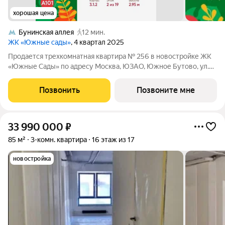
хорошая цена
Бунинская аллея
12 мин.
ЖК «Южные сады»
, 4 квартал 2025
Продается трехкомнатная квартира № 256 в новостройке ЖК
«Южные Сады» по адресу Москва, ЮЗАО, Южное Бутово, ул.
Бартеневская, д. 16, корп. 3.1.2. Общая площадь квартиры 86.70
кв. м., этаж 2 из 19, секция 2. Тип проекта, по которому
Позвонить
Позвоните мне
построен дом
33 990 000
₽
85 м²
3-комн. квартира
16 этаж из 17
новостройка