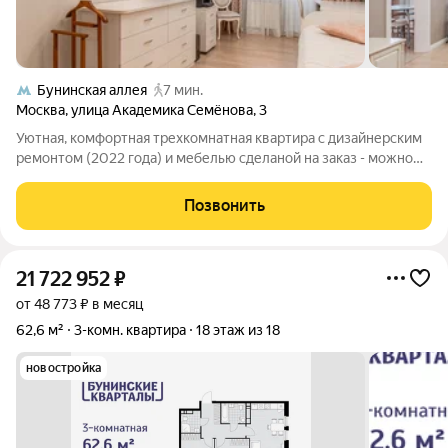
Бунинская аллея
7 мин.
Москва
,
улица Академика Семёнова
,
3
Уютная, комфортная трехкомнатная квартира с дизайнерским
ремонтом (2022 года) и мебелью сделаной на заказ - можно
сразу заехать без дополнительных вложений. Кухня
укомлектована встроенной техникой "Zanussi". Четыре
Позвонить
лоджии. Два санузла. Панорамный вид
21 722 952
₽
от 48 773 ₽ в месяц
62,6 м²
3-комн. квартира
18 этаж из 18
новостройка