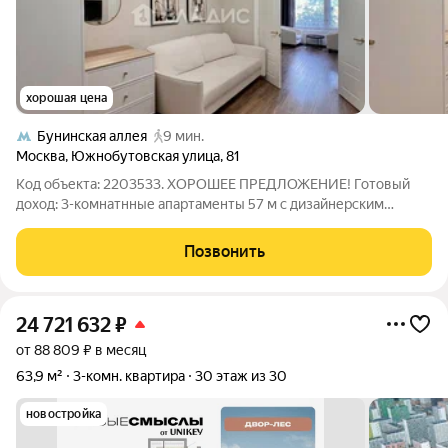
хорошая цена
Бунинская аллея
9 мин.
Москва
,
Южнобутовская улица
,
81
Код объекта: 2203533. ХОРОШЕЕ ПРЕДЛОЖЕНИЕ! Готовый
доход: 3-комнатнные апартаменты 57 м с дизайнерским
ремонтом на Южнобутовской улице, 81 минимальные
дополнительные вложения и быстрая отдача. Высота потолков
Позвонить
3,2 м придаёт ощущение простора, комнаты
24 721 632
₽
от 88 809 ₽ в месяц
63,9 м²
3-комн. квартира
30 этаж из 30
новостройка