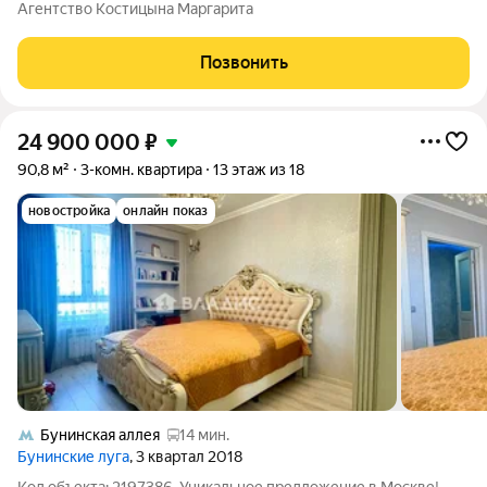
комфортном 4 этаже современного 17-этажного дома. Главное
Агентство Костицына Маргарита
преимущество действительно удачная и функциональная
планировка: три
Позвонить
24 900 000
₽
90,8 м²
3-комн. квартира
13 этаж из 18
новостройка
онлайн показ
Бунинская аллея
14 мин.
Бунинские луга
, 3 квартал 2018