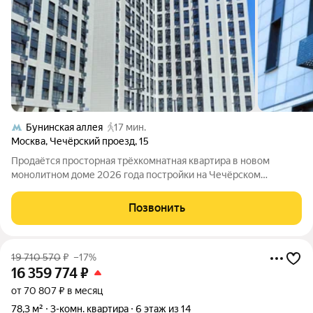
Бунинская аллея
17 мин.
Москва
,
Чечёрский проезд
,
15
Продаётся просторная трёхкомнатная квартира в новом
монолитном доме 2026 года постройки на Чечёрском
проезде, 15. Квартира находится на 4 этаже 16-этажного дома
и занимает площадь 84 кв. м, жилая площадь составляет 51.8
Позвонить
кв. две больших комнаты по 22
19 710 570
₽
–17%
16 359 774
₽
от 70 807 ₽ в месяц
78,3 м²
3-комн. квартира
6 этаж из 14