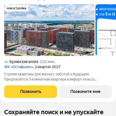
новостройка
Бунинская аллея
22 мин.
ЖК «Остафьево»
, 2 квартал 2027
Строим кварталы для жизни с заботой о будущем.
Предлагается 3-комнатная квартира комфорт-класса
площадью 78.33 кв.м в Остафьево, корпус 20КВ на 6-м этаже,
в жилом комплексе "Остафьево".Застройщик сдает квартиры с
Позвонить
Позвоните мне
отделкой в нескольких вариантах:
Сохраняйте поиск и не упускайте