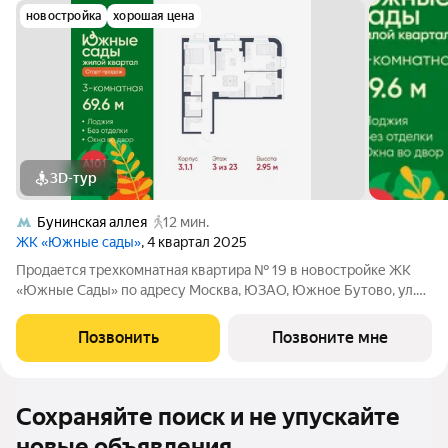
новостройка
хорошая цена
3D-тур
Бунинская аллея
12 мин.
ЖК «Южные сады»
, 4 квартал 2025
Продается трехкомнатная квартира № 19 в новостройке ЖК
«Южные Сады» по адресу Москва, ЮЗАО, Южное Бутово, ул.
Бартеневская, д. 16, корп. 3.1.1. Общая площадь квартиры 69.60
кв. м., этаж 3 из 23, секция 1. Тип проекта, по которому
Позвонить
Позвоните мне
построен дом
Сохраняйте поиск и не упускайте
новые объявления