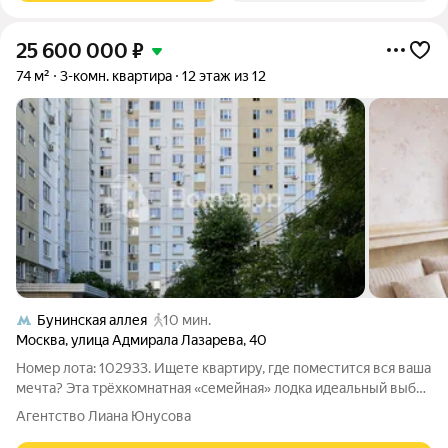
25 600 000
₽
74 м²
3-комн. квартира
12 этаж из 12
Бунинская аллея
10 мин.
Москва
,
улица Адмирала Лазарева
,
40
Номер лота: 102933. Ищете квартиру, где поместится вся ваша
мечта? Эта трёхкомнатная «семейная» лодка идеальный выбор
для тех, кто ценит личное пространство, тишину и солнце.
Агентство Лиана Юнусова
Никаких компромиссов только качество жизни в лучших