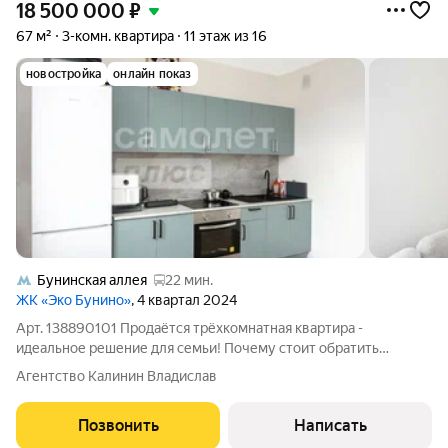
18 500 000
₽
67 м²
3-комн. квартира
11 этаж из 16
новостройка
онлайн показ
Бунинская аллея
22 мин.
ЖК «Эко Бунино»
, 4 квартал 2024
Арт. 138890101 Продаётся трёхкомнатная квартира -
идеальное решение для семьи! Почему стоит обратить
внимание на эту квартиру: -Готова к проживанию. Вам не
Агентство Калинин Владислав
придётся тратить время и деньги на ремонт - можно заезжать
сразу после сделки. -Полностью
Позвонить
Написать