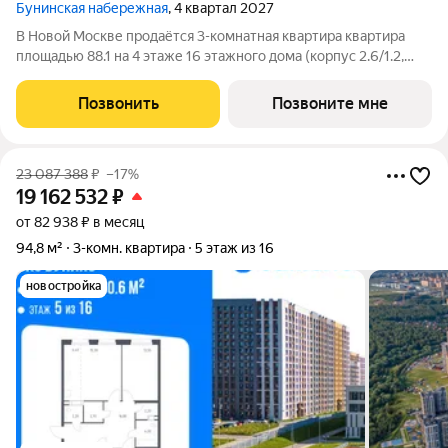
Бунинская набережная
, 4 квартал 2027
В Новой Москве продаётся 3-комнатная квартира квартира
площадью 88.1 на 4 этаже 16 этажного дома (корпус 2.6/1.2,
секция 2) в проекте ПИК «Бунинская набережная». Удобное
расположение 18 минут пешком до станции метро «Потапово»
Позвонить
Позвоните мне
и 12 минут на машине до
23 087 388
₽
–17%
19 162 532
₽
от 82 938 ₽ в месяц
94,8 м²
3-комн. квартира
5 этаж из 16
новостройка