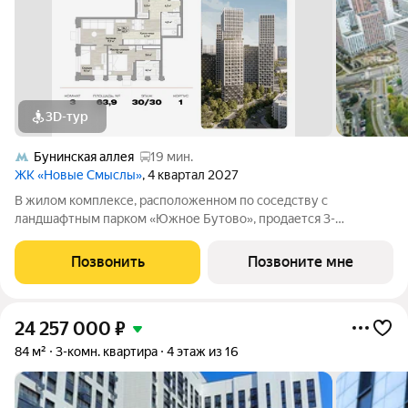
3D-тур
Бунинская аллея
19 мин.
ЖК «Новые Смыслы»
, 4 квартал 2027
В жилом комплексе, расположенном по соседству с
ландшафтным парком «Южное Бутово», продается 3-
комнатная квартира площадью 63.90 кв. м. без отделки.
Квартира расположена на 30 этаже 1 корпуса в жилом
Позвонить
Позвоните мне
квартале комфорт-класса «Новые Смыслы от UNIKEY».
24 257 000
₽
84 м²
3-комн. квартира
4 этаж из 16