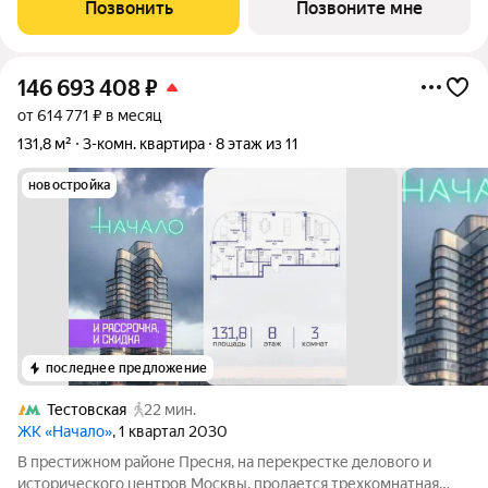
и видом на Москву-реку. Береговой - квартал-курорт в центре
Позвонить
Позвоните мне
столицы. Пешеходная
146 693 408
₽
от 614 771 ₽ в месяц
131,8 м²
3-комн. квартира
8 этаж из 11
новостройка
последнее предложение
Тестовская
22 мин.
ЖК «Начало»
, 1 квартал 2030
В престижном районе Пресня, на перекрестке делового и
исторического центров Москвы, продается трехкомнатная