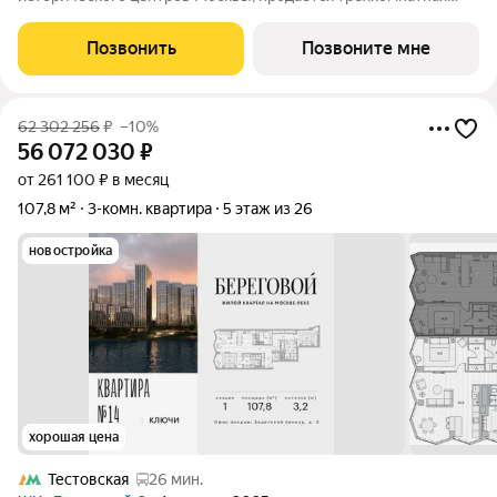
квартира площадью 131.80 кв. м без отделки. Квартира
находится на 8 этаже 11-этажного дома, в новом элитном
Позвонить
Позвоните мне
жилом комплексе «Начало» от
62 302 256
₽
–10%
56 072 030
₽
от 261 100 ₽ в месяц
107,8 м²
3-комн. квартира
5 этаж из 26
новостройка
хорошая цена
Тестовская
26 мин.