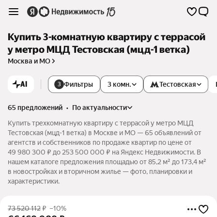
Купить 3-комнатную квартиру с террасой
у метро МЦД Тестовская (мцд-1 ветка)
Москва и МО
AI
Фильтры
3 комн.
Тестовская
3
65 предложений
•
по актуальности
Купить трехкомнатную квартиру с террасой у метро МЦД
Тестовская (мцд-1 ветка) в Москве и МО — 65 объявлений от
агентств и собственников по продаже квартир по цене от
49 980 300 ₽ до 253 500 000 ₽ на Яндекс Недвижимости. В
нашем каталоге предложения площадью от 85,2 м² до 173,4 м²
в новостройках и вторичном жилье — фото, планировки и
характеристики.
73 520 112
₽
–10%