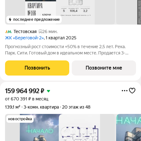
последнее предложение
Тестовская
26 мин.
ЖК «Береговой-2»
, 1 квартал 2025
Прогнозный рост стоимости +50% в течение 2,5 лет. Река.
Парк. Сити. Готовый дом в идеальном месте. Продается 3-
комнатная квартира на 5-м этаже с панорамным остеклением
и видом на Москву-реку. Береговой - квартал-курорт в центре
Позвонить
Позвоните мне
столицы. Пешеходная
159 964 992
₽
от 670 391 ₽ в месяц
139,1 м²
3-комн. квартира
20 этаж из 48
новостройка