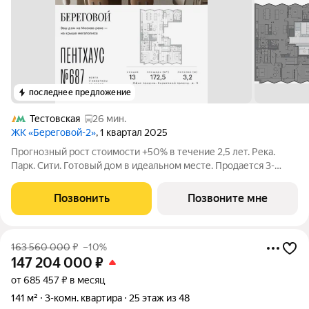
последнее предложение
Тестовская
26 мин.
ЖК «Береговой-2»
, 1 квартал 2025
Прогнозный рост стоимости +50% в течение 2,5 лет. Река.
Парк. Сити. Готовый дом в идеальном месте. Продается 3-
комнатная квартира на 24-м этаже с панорамным остеклением
и видом на Москву-реку. Береговой - квартал-курорт в центре
Позвонить
Позвоните мне
столицы. Пешеходная
163 560 000
₽
–10%
147 204 000
₽
от 685 457 ₽ в месяц
141 м²
3-комн. квартира
25 этаж из 48