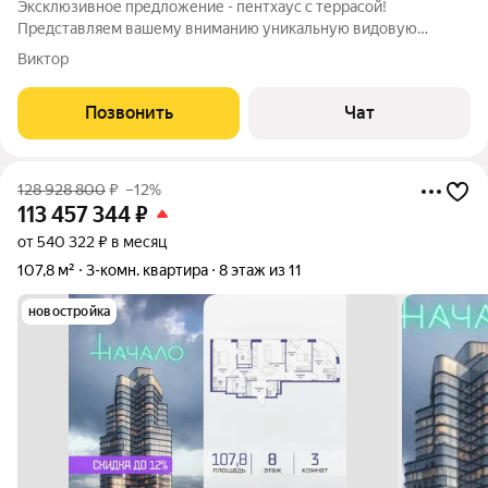
Эксклюзивное предложение - пентхаус с террасой!
Представляем вашему вниманию уникальную видовую
квартиру с террасой в одном из самых престижных жилых
Виктор
комплексов Москвы Сити-парк. Это не просто квартира, это
полностью приватный этаж с доступом только
Позвонить
Чат
128 928 800
₽
–12%
113 457 344
₽
от 540 322 ₽ в месяц
107,8 м²
3-комн. квартира
8 этаж из 11
новостройка