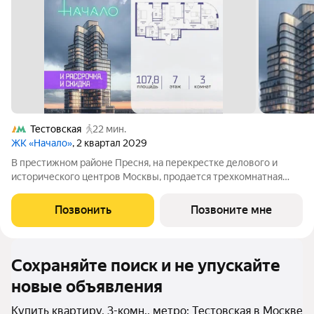
Тестовская
22 мин.
ЖК «Начало»
, 2 квартал 2029
В престижном районе Пресня, на перекрестке делового и
исторического центров Москвы, продается трехкомнатная
квартира площадью 107.80 кв. м без отделки. Квартира
находится на 7 этаже 11-этажного дома, в новом элитном
Позвонить
Позвоните мне
жилом комплексе «Начало» от
Сохраняйте поиск и не упускайте
новые объявления
Купить квартиру, 3-комн., метро: Тестовская в Москве