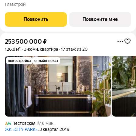
комнатная квартира на 22-м этаже с панорамным остеклением
Главстрой
и видом на Москву-реку. Береговой - квартал-курорт в центре
столицы. Пешеходная
Позвонить
Позвоните мне
253 500 000
₽
126,8 м²
3-комн. квартира
17 этаж из 20
новостройка
онлайн показ
Тестовская
16 мин.
ЖК «CITY PARK»
, 3 квартал 2019