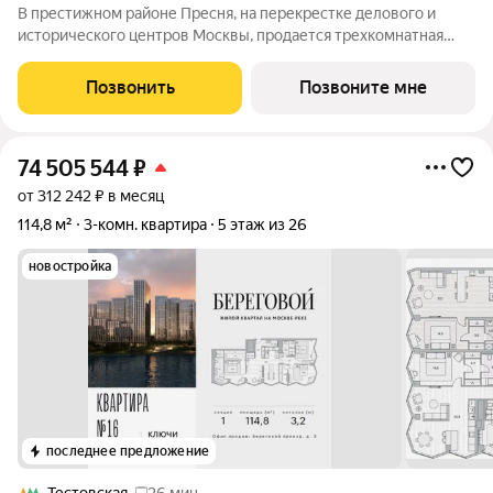
В престижном районе Пресня, на перекрестке делового и
исторического центров Москвы, продается трехкомнатная
квартира площадью 136.80 кв. м без отделки. Квартира
находится на 37 этаже 48-этажного дома, в новом элитном
Позвонить
Позвоните мне
жилом комплексе «Начало» от
74 505 544
₽
от 312 242 ₽ в месяц
114,8 м²
3-комн. квартира
5 этаж из 26
новостройка
последнее предложение