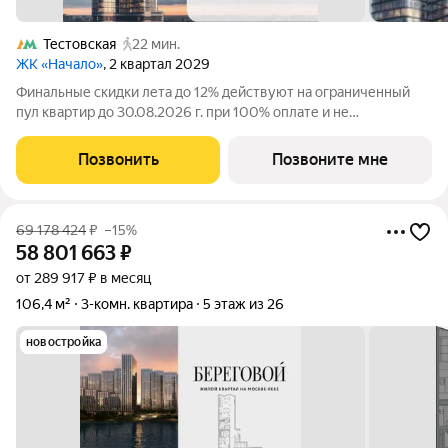
Тестовская
22 мин.
ЖК «Начало»
, 2 квартал 2029
Финальные скидки лета до 12% действуют на ограниченный
пул квартир до 30.08.2026 г. при 100% оплате и не
субсидированной ипотеке. В престижном районе Пресня, на
перекрестке делового и исторического центров Москвы,
Позвонить
Позвоните мне
продается трехкомнатная квартира
69 178 424
₽
–15%
58 801 663
₽
от 289 917 ₽ в месяц
106,4 м²
3-комн. квартира
5 этаж из 26
новостройка