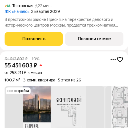
Тестовская
22 мин.
ЖК «Начало»
, 2 квартал 2029
В престижном районе Пресня, на перекрестке делового и
исторического центров Москвы, продается трехкомнатная
квартира площадью 111.90 кв. м без отделки. Квартира
находится на 6 этаже 11-этажного дома, в новом элитном
Позвонить
Позвоните мне
жилом комплексе «Начало» от
61 612 892
₽
–10%
55 451 603
₽
от 258 211 ₽ в месяц
100,7 м²
3-комн. квартира
5 этаж из 26
новостройка