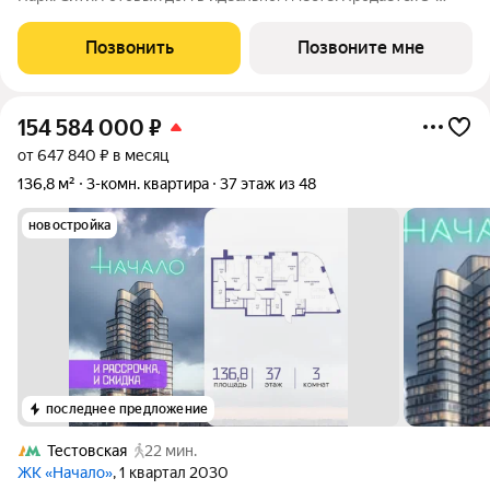
комнатная квартира на 5-м этаже с панорамным остеклением
и видом на школу. Береговой - квартал-курорт в центре
Позвонить
Позвоните мне
столицы. Пешеходная
154 584 000
₽
от 647 840 ₽ в месяц
136,8 м²
3-комн. квартира
37 этаж из 48
новостройка
последнее предложение
Тестовская
22 мин.
ЖК «Начало»
, 1 квартал 2030