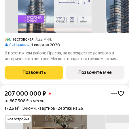
Тестовская
22 мин.
ЖК «Начало»
, 1 квартал 2030
В престижном районе Пресня, на перекрестке делового и
исторического центров Москвы, продается трехкомнатная
квартира площадью 139.10 кв. м без отделки. Квартира
находится на 20 этаже 48-этажного дома, в новом элитном
Позвонить
Позвоните мне
жилом комплексе «Начало» от
207 000 000
₽
от 867 508 ₽ в месяц
172,5 м²
3-комн. квартира
24 этаж из 26
новостройка