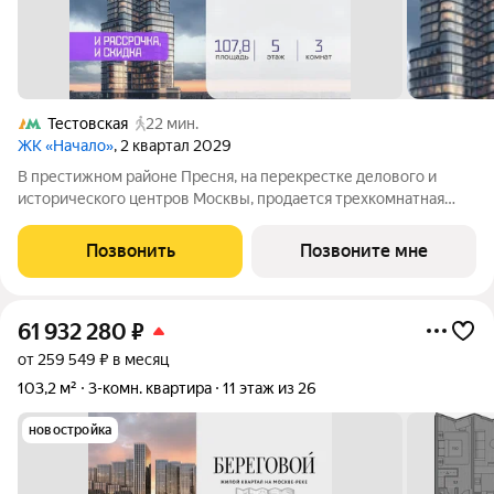
Тестовская
22 мин.
ЖК «Начало»
, 2 квартал 2029
В престижном районе Пресня, на перекрестке делового и
исторического центров Москвы, продается трехкомнатная
квартира площадью 107.80 кв. м без отделки. Квартира
находится на 5 этаже 11-этажного дома, в новом элитном
Позвонить
Позвоните мне
жилом комплексе «Начало» от
61 932 280
₽
от 259 549 ₽ в месяц
103,2 м²
3-комн. квартира
11 этаж из 26
новостройка