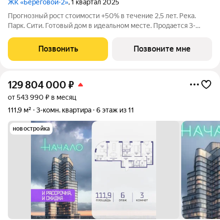
ЖК «Береговой-2»
, 1 квартал 2025
Прогнозный рост стоимости +50% в течение 2,5 лет. Река.
Парк. Сити. Готовый дом в идеальном месте. Продается 3-
комнатная квартира на 5-м этаже с панорамным остеклением
и видом на Москву-реку. Береговой - квартал-курорт в центре
Позвонить
Позвоните мне
столицы. Пешеходная
129 804 000
₽
от 543 990 ₽ в месяц
111,9 м²
3-комн. квартира
6 этаж из 11
новостройка