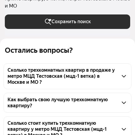
и МО
Сохранить поиск
Остались вопросы?
Сколько трехкомнатных квартир в продаже у
метро МЦД Тестовская (мцд-1 ветка) в
Москве и МО ?
На Яндекс Недвижимости в продаже у метро МЦД 
Тестовская (мцд-1 ветка) в Москве и МО 65 
Как выбрать свою лучшую трехкомнатную
квартиру?
трехкомнатных квартир, из них 1 объявление от 
собственников, 64 объявления от застройщиков
Чтобы купить 3-комнатную квартиру с террасой у 
метро МЦД Тестовская (мцд-1 ветка), 
Сколько стоит купить трехкомнатную
квартиру у метро МЦД Тестовская (мцд-1
воспользуйтесь тепловой картой для оценки 