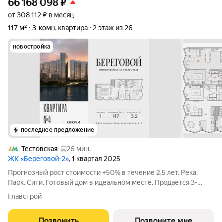
66 168 098
₽
от 308 112 ₽ в месяц
117 м²
3-комн. квартира
2 этаж из 26
новостройка
последнее предложение
Тестовская
26 мин.
ЖК «Береговой-2»
, 1 квартал 2025
Прогнозный рост стоимости +50% в течение 2,5 лет. Река.
Парк. Сити. Готовый дом в идеальном месте. Продается 3-
комнатная квартира на 2-м этаже с панорамным остеклением
Главстрой
и видом на закрытый парковый двор. Береговой - квартал-
курорт в центре столицы.
Позвонить
Позвоните мне