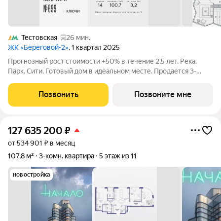
Тестовская
26 мин.
ЖК «Береговой-2»
, 1 квартал 2025
Прогнозный рост стоимости +50% в течение 2,5 лет. Река.
Парк. Сити. Готовый дом в идеальном месте. Продается 3-
комнатная квартира на 5-м этаже с панорамным остеклением
и видом на школу. Береговой - квартал-курорт в центре
Позвонить
Позвоните мне
столицы. Пешеходная
127 635 200
₽
от 534 901 ₽ в месяц
107,8 м²
3-комн. квартира
5 этаж из 11
новостройка