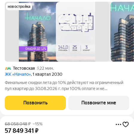
новостройка
Тестовская
22 мин.
ЖК «Начало»
, 1 квартал 2030
Финальные скидки лета до 10% действуют на ограниченный
пул квартир до 30.08.2026 г. при 100% оплате и не
субсидированной ипотеке. В престижном районе Пресня, на
перекрестке делового и исторического центров Москвы,
Позвонить
Позвоните мне
продается трехкомнатная квартира
68 058 048
₽
–15%
57 849 341
₽