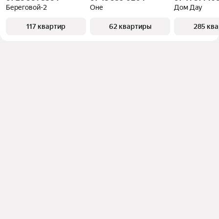
Береговой-2
Оне
Дом Дау
117 квартир
62 квартиры
285 кв