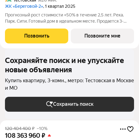
Тестовская
26 мин.
ЖК «Береговой-2»
, 1 квартал 2025
Прогнозный рост стоимости +50% в течение 2,5 лет. Река.
Парк. Сити. Готовый дом в идеальном месте. Продается 3-
комнатная квартира на 5-м этаже с панорамным остеклением
и видом на закрытый парковый двор. Береговой - квартал-
Позвонить
Позвоните мне
курорт в центре столицы.
Сохраняйте поиск и не упускайте
новые объявления
Купить квартиру, 3-комн., метро: Тестовская в Москве
и МО
Сохранить поиск
120 404 400
₽
–10%
108 363 960
₽