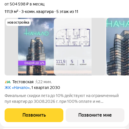
от 504 598 ₽ в месяц
111,9 м²
3-комн. квартира
5 этаж из 11
новостройка
Тестовская
22 мин.
ЖК «Начало»
, 1 квартал 2030
Финальные скидки лета до 10% действуют на ограниченный
пул квартир до 30.08.2026 г. при 100% оплате и не
субсидированной ипотеке. В престижном районе Пресня, на
перекрестке делового и исторического центров Москвы,
Позвонить
Позвоните мне
продается трехкомнатная квартира