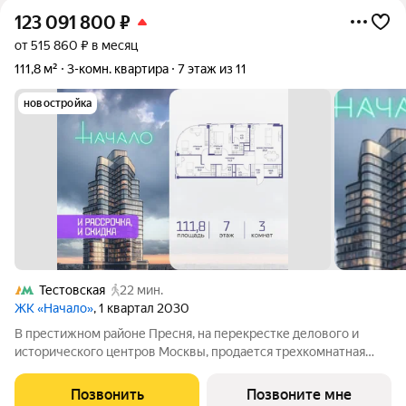
123 091 800
₽
от 515 860 ₽ в месяц
111,8 м²
3-комн. квартира
7 этаж из 11
новостройка
Тестовская
22 мин.
ЖК «Начало»
, 1 квартал 2030
В престижном районе Пресня, на перекрестке делового и
исторического центров Москвы, продается трехкомнатная
квартира площадью 111.80 кв. м без отделки. Квартира
находится на 7 этаже 11-этажного дома, в новом элитном
Позвонить
Позвоните мне