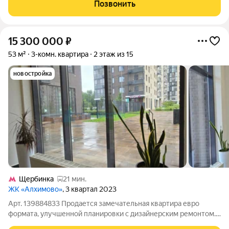
с дизайн-проектом, качественно, и вниманием к деталям.
Позвонить
Приглашенный дизайнер
15 300 000
₽
53 м²
3-комн. квартира
2 этаж из 15
новостройка
Щербинка
21 мин.
ЖК «Алхимово»
, 3 квартал 2023
Арт. 139884833 Продается замечательная квартира евро
формата, улучшенной планировки с дизайнерским ремонтом.
Квартира с двумя санузлами с большой кухней гостиной и