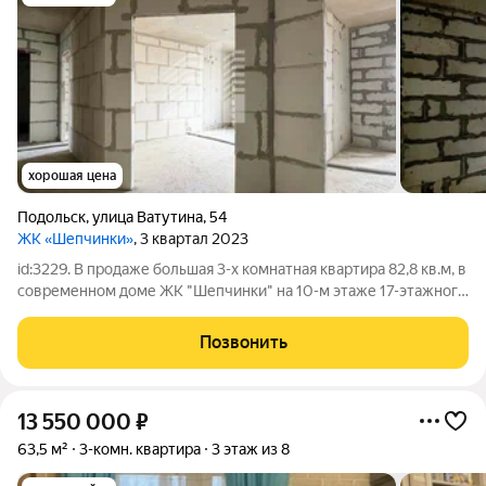
хорошая цена
Подольск
,
улица Ватутина
,
54
ЖК «Шепчинки»
, 3 квартал 2023
id:3229. В продаже большая 3-х комнатная квартира 82,8 кв.м, в
современном доме ЖК "Шепчинки" на 10-м этаже 17-этажного
монолитно-кирпичного дома. Общая площадь квартиры
составляет 82,8 кв. м, из которых 17,6 кв. м жилая площадь, а
Позвонить
12,3 кв. м
13 550 000
₽
63,5 м²
3-комн. квартира
3 этаж из 8