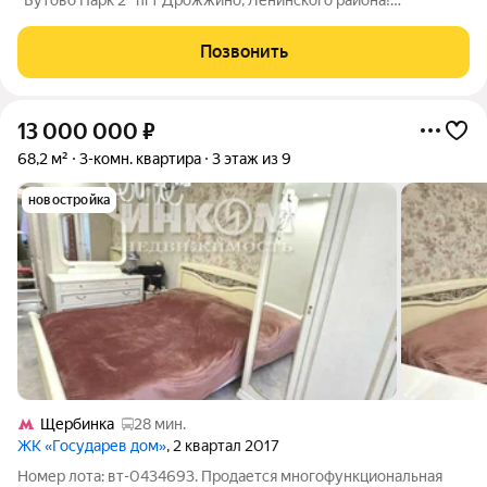
"Бутово Парк 2" пгт Дрожжино, Ленинского района!
Идеальный вариант для тех, кто ищет просторное и
комфортное жилье. Полностью готовая к проживанию
Позвонить
квартира с полноценными тремя комнатами,
13 000 000
₽
68,2 м²
3-комн. квартира
3 этаж из 9
новостройка
Щербинка
28 мин.
ЖК «Государев дом»
, 2 квартал 2017
Номер лота: вт-0434693. Продается многофункциональная