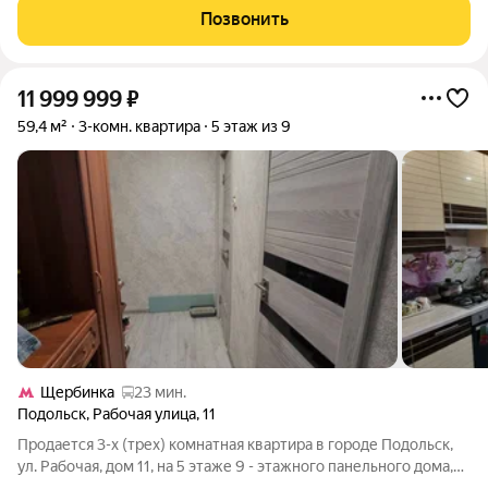
двумя лоджиями на две стороны, кондиционер, планировка -
Позвонить
распашонка. Просторный холл
11 999 999
₽
59,4 м²
3-комн. квартира
5 этаж из 9
Щербинка
23 мин.
Подольск
,
Рабочая улица
,
11
Продается 3-х (трех) комнатная квартира в городе Подольск,
ул. Рабочая, дом 11, на 5 этаже 9 - этажного панельного дома,