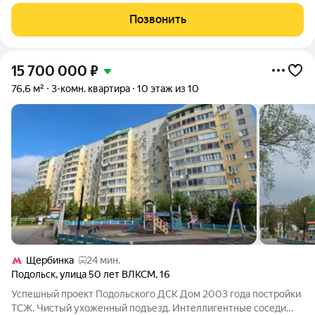
площадью 59.4/35.9(7.9+17.2+10.8)/8.6 , комнаты в квартире
изолированные (распашонка на две стороны), квартира в
Позвонить
отличном
15 700 000
₽
76,6 м²
3-комн. квартира
10 этаж из 10
Щербинка
24 мин.
Подольск
,
улица 50 лет ВЛКСМ
,
16
Успешный проект Подольского ДСК Дом 2003 года постройки
ТСЖ. Чистый ухоженный подъезд. Интеллигентные соседи