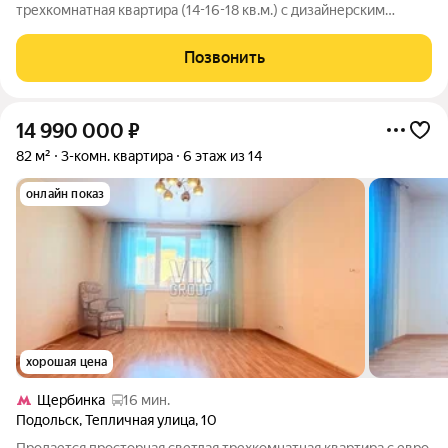
трехкомнатная квартира (14-16-18 кв.м.) с дизайнерским
ремонтом (распашонка). Делали для себя. Квартира с двумя
изолированными спальнями. (14-16 кв.м.). Просторная кухня
Позвонить
площадью 12 м? оформлена в
14 990 000
₽
82 м²
3-комн. квартира
6 этаж из 14
онлайн показ
хорошая цена
Щербинка
16 мин.
Подольск
,
Тепличная улица
,
10