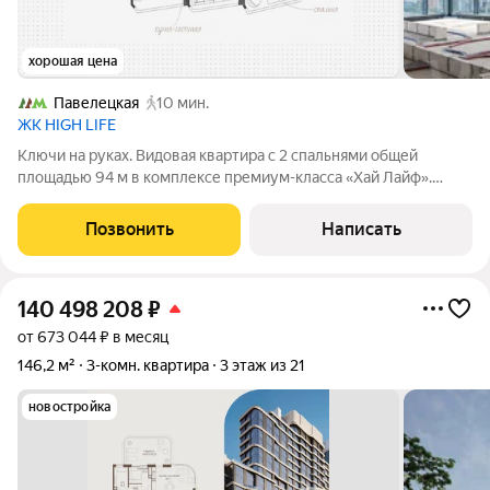
хорошая цена
Павелецкая
10 мин.
ЖК HIGH LIFE
Ключи на руках. Видовая квартира с 2 спальнями общей
площадью 94 м в комплексе премиум-класса «Хай Лайф».
Квартира без отделки расположена на 28 этаже в корпусе К1.
Свободная планировка позволяет организовать пространство
Позвонить
Написать
по собственному усмотрению.
140 498 208
₽
от 673 044 ₽ в месяц
146,2 м²
3-комн. квартира
3 этаж из 21
новостройка