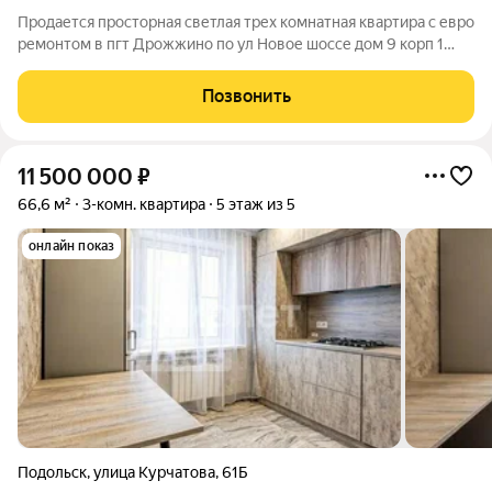
Продается просторная светлая трех комнатная квартира с евро
ремонтом в пгт Дрожжино по ул Новое шоссе дом 9 корп 1
Ленинского района Московской области. Квартира
расположена в ЖК Бутово парк 2 на 4 этаже 14 этажного
Позвонить
панельного дома, построенного в
11 500 000
₽
66,6 м²
3-комн. квартира
5 этаж из 5
онлайн показ
Подольск
,
улица Курчатова
,
61Б