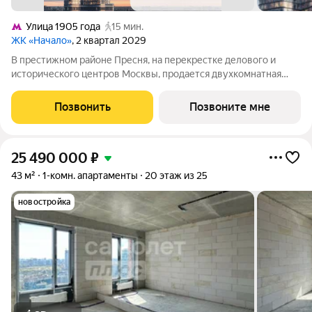
Улица 1905 года
15 мин.
ЖК «Начало»
, 2 квартал 2029
В престижном районе Пресня, на перекрестке делового и
исторического центров Москвы, продается двухкомнатная
квартира площадью 89.20 кв. м без отделки. Квартира
находится на 8 этаже 24-этажного дома, в новом элитном
Позвонить
Позвоните мне
жилом комплексе «Начало» от
25 490 000
₽
43 м²
1-комн. апартаменты
20 этаж из 25
новостройка