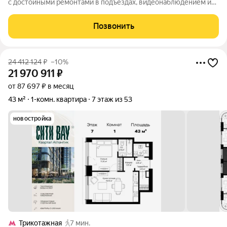
с достойными ремонтами в подъездах, видеонаблюдением и
шлагбаумами на въезде, детская и спортивная площадки с
мягкими покрытиями. Квартира с шикарными видами на запад -
Позвонить
панорама горизонт
24 412 124
₽
–10%
21 970 911
₽
от 87 697 ₽ в месяц
43 м²
1-комн. квартира
7 этаж из 53
новостройка
Трикотажная
7 мин.