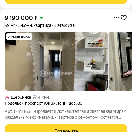
ремонт, 2 санузла один из
9 190 000
₽
59 м²
3-комн. квартира
5 этаж из 5
онлайн показ
Щербинка
14 мин.
Подольск
,
проспект Юных Ленинцев
,
88
Арт. 124111635 -Продается уютная, теплая и светлая квартира с
раздельными комнатами; -квартира с ремонтом; -остается
встроенная кухонная мебель и бытовая техника и встроенный
шкаф; -окна выходят на разные стороны; -не угловая; -в доме
Позвонить