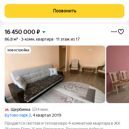
Тамбур на 2 квартиры. Видеодомофон в тамбуре с
дистанционным электромеханическим замком. Новый лифт. В
Позвонить
подъезде не курят Продаём просторную
16 450 000
₽
86,8 м²
3-комн. квартира
11 этаж из 17
новостройка
Щербинка
14 мин.
Бутово парк 2
, 4 квартал 2019
Продается светлая и теплая евро 4-комнатная квартира в ЖК