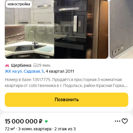
новостройка
Щербинка
29 мин.
ЖК на ул. Садовая, 5
, 4 квартал 2011
Номер в базе: 13517775. Продаётся просторная 3-комнатная
квартира от собственника в г. Подольск, район Красная Горка.
Идеальный вариант для комфортной жизни продуманная
планировка «распашонка» с окнами на восток и запад
Позвонить
обеспечивает максимум света и
15 000 000
₽
72 м²
3-комн. квартира
2 этаж из 3