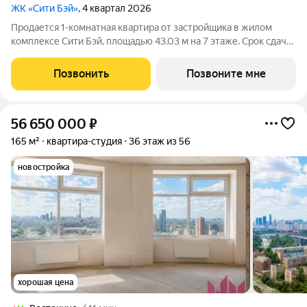
ЖК «Сити Бэй»
, 4 квартал 2026
Продается 1-комнатная квартира от застройщика в жилом
комплексе Сити Бэй, площадью 43.03 м на 7 этаже. Срок сдачи
3 квартал 2025 года. Концепция жилого комплекса Сити Бэй -
настоящий город в городе с отлично развитой
Позвонить
Позвоните мне
инфраструктурой и собственной
56 650 000
₽
165 м²
квартира-студия
36 этаж из 56
новостройка
хорошая цена