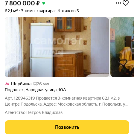
7 800 000
₽
62,1 м²
3-комн. квартира
4 этаж из 5
Щербинка
26 мин.
Подольск
,
Народная улица
,
10А
Арт. 128946319 Продается 3-комнатная квартира 62,1 м2. в
Центре Подольска. Адрес: Московская область, г. Подольск, ул.
Народная, д.10 А Квартира расположена на 4 этаже
Агентство Петров Владислав
пятиэтажного дома. Планировка распашонка на две стороны
света, в квартире много
Позвонить