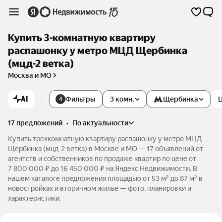
Купить 3-комнатную квартиру
распашонку у метро МЦД Щербинка
(мцд-2 ветка)
Москва и МО
AI
Фильтры
3 комн.
Щербинка
4
17 предложений
•
по актуальности
Купить трехкомнатную квартиру распашонку у метро МЦД
Щербинка (мцд-2 ветка) в Москве и МО — 17 объявлений от
агентств и собственников по продаже квартир по цене от
7 800 000 ₽ до 16 450 000 ₽ на Яндекс Недвижимости. В
нашем каталоге предложения площадью от 53 м² до 87 м² в
новостройках и вторичном жилье — фото, планировки и
характеристики.