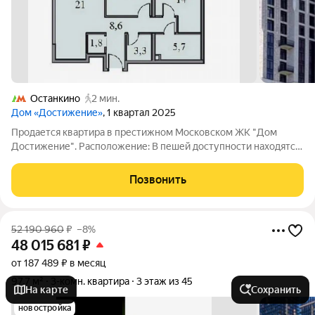
Останкино
2 мин.
Дом «Достижение»
, 1 квартал 2025
Продается квартира в престижном Московском ЖК "Дом
Достижение". Расположение: В пешей доступности находятся
школы и детские сады, что особенно важно для семей с
детьми. Рядом также расположены магазины, где можно
Позвонить
приобрести всё необходимое. До метро
52 190 960
₽
–8%
48 015 681
₽
от 187 489 ₽ в месяц
97,7 м²
3-комн. квартира
3 этаж из 45
На карте
Сохранить
новостройка