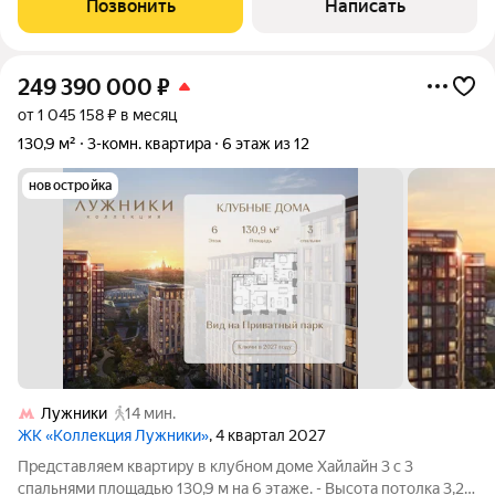
Позвонить
Написать
кладовая, раздельный
249 390 000
₽
от 1 045 158 ₽ в месяц
130,9 м²
3-комн. квартира
6 этаж из 12
новостройка
Лужники
14 мин.
ЖК «Коллекция Лужники»
, 4 квартал 2027
Представляем квартиру в клубном доме Хайлайн 3 с 3
спальнями площадью 130,9 м на 6 этаже. - Высота потолка 3,25