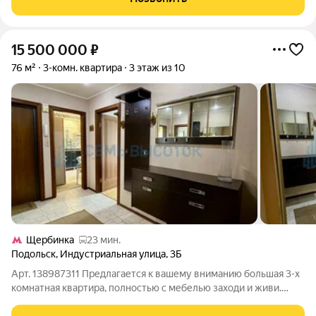
заменена
15 500 000
₽
76 м²
3-комн. квартира
3 этаж из 10
Щербинка
23 мин.
Подольск
,
Индустриальная улица
,
3Б
Арт. 138987311 Предлагается к вашему вниманию большая 3-х
комнатная квартира, полностью с мебелью заходи и живи.
Квартира полностью готова к заезду ремонт выполнен вместе