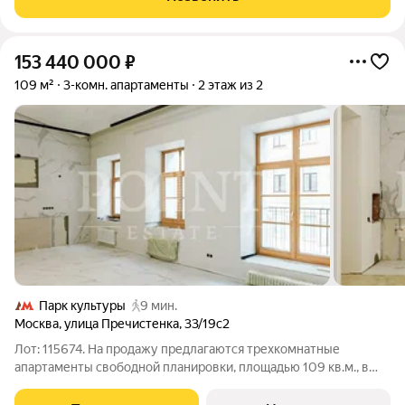
столицы Дорогомилово, на
153 440 000
₽
109 м²
3-комн. апартаменты
2 этаж из 2
Парк культуры
9 мин.
Москва
,
улица Пречистенка
,
33/19с2
Лот: 115674. На продажу предлагаются трехкомнатные
апартаменты свободной планировки, площадью 109 кв.м., в
историческом центре столицы. Возможная планировка: кухня-
гостиная, две спальни, одна из которых со своим санузлом,