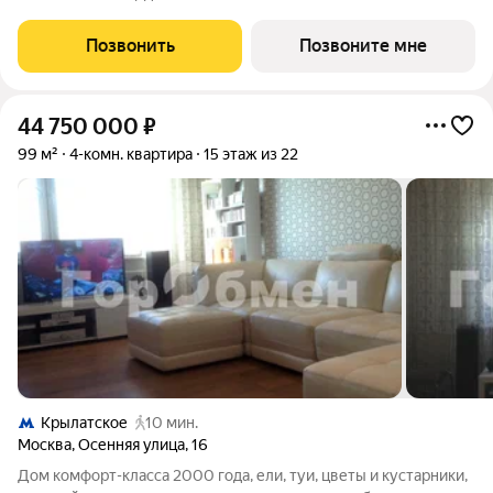
м - Просторная кухня-столовая - Панорамные окна - Угловое
остекление - Вид на Приватный парк ТОЛЬКО ДО 31 АВГУСТА
Позвонить
Позвоните мне
на приобретение
44 750 000
₽
99 м²
4-комн. квартира
15 этаж из 22
Крылатское
10 мин.
Москва
,
Осенняя улица
,
16
Дом комфорт-класса 2000 года, ели, туи, цветы и кустарники,