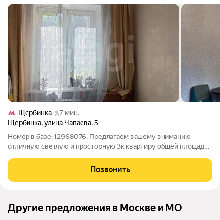
Щербинка
7 мин.
Щербинка
,
улица Чапаева
,
5
Номер в базе: 12968076. Предлагаем вашему вниманию
отличную светлую и просторную 3к квартиру общей площади
72м2 с Московской пропиской. Квартира расположена на 2
этаже тихого кирпичного трехэтажного малоквартирного
Позвонить
дома без лифта. Вокруг много
Другие предложения в Москве и МО