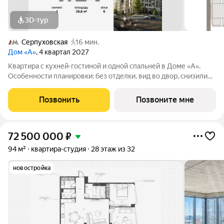
3D-тур
Серпуховская
16 мин.
Дом «А»
, 4 квартал 2027
Квартира с кухней-гостиной и одной спальней в Доме «А».
Особенности планировки: без отделки, вид во двор, снизили
цены до 31.08. Срок сдачи IV кв. 2027 Дом А - проект от
застройщика Брусника располагается на границе с ЦАО, рядом
Позвонить
Позвоните мне
с метро Павелецкая. В
72 500 000
₽
94 м²
квартира-студия
28 этаж из 32
новостройка