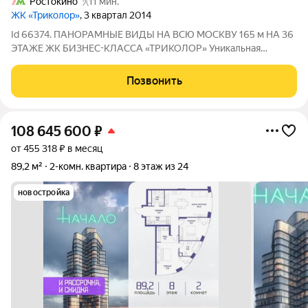
Ростокино
11 мин.
ЖК «Триколор»
, 3 квартал 2014
Id 66374. ПАНОРАМНЫЕ ВИДЫ НА ВСЮ МОСКВУ 165 м НА 36
ЭТАЖЕ ЖК БИЗНЕС-КЛАССА «ТРИКОЛОР» Уникальная
квартира со свободной планировкой площадью 165 м в одном
из лучших корпусов жилого комплекса бизнес-класса
Позвонить
«Триколор». Расположена на 36-м этаже
108 645 600
₽
от 455 318 ₽ в месяц
89,2 м²
2-комн. квартира
8 этаж из 24
новостройка