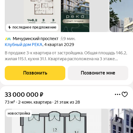
последнее предложение
Мичуринский проспект
9 мин.
Клубный дом РЕКА
, 4 квартал 2029
В продаже 3-к квартира от застройщика. Общая площадь 146.2,
жилая 115.1, кухня 31.1. Квартира расположена на 3 этаже
клубного дома РЕКА-4, 5. Квартира без отделки. Срок сдачи: 4
кв. 2029 года. Высота потолка до 3.65 метра в квартирах и до
Позвонить
Позвоните мне
4,5 м в
33 000 000
₽
73 м²
2-комн. квартира
21 этаж из 28
новостройка