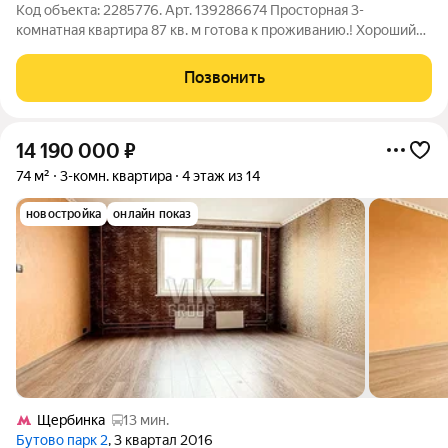
Код объекта: 2285776. Арт. 139286674 Просторная 3-
комнатная квартира 87 кв. м готова к проживанию.! Хороший
вариант для большой семьи. Распашонка Комнаты
изолированные. Жилая площадь 49м2 кухня 11 м2 Описание
Позвонить
квартиры: - Проделан хороший евроремонт
14 190 000
₽
74 м²
3-комн. квартира
4 этаж из 14
новостройка
онлайн показ
Щербинка
13 мин.
Бутово парк 2
, 3 квартал 2016