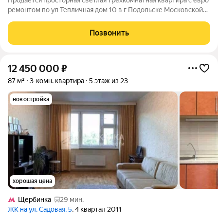
Продается просторная светлая трехкомнатная квартира с евро
ремонтом по ул Тепличная дом 10 в г Подольске Московской
области. Квартира расположена на 6 этаже 14 этажного
панельного дома. Дом построен в 2007г, серия П46М.
Позвонить
Квартира с удобной
12 450 000
₽
87 м²
3-комн. квартира
5 этаж из 23
новостройка
хорошая цена
Щербинка
29 мин.
ЖК на ул. Садовая, 5
, 4 квартал 2011