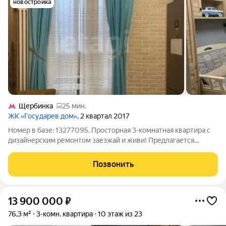
новостройка
Щербинка
25 мин.
ЖК «Государев дом»
, 2 квартал 2017
Номер в базе: 13277095. Просторная 3-комнатная квартира с
дизайнерским ремонтом заезжай и живи! Предлагается
светлая 3-комнатная квартира площадью 63,5 м с удобной
планировкой «распашонка». Три изолированные комнаты, окна
Позвонить
на две стороны, просторная
13 900 000
₽
76,3 м²
3-комн. квартира
10 этаж из 23