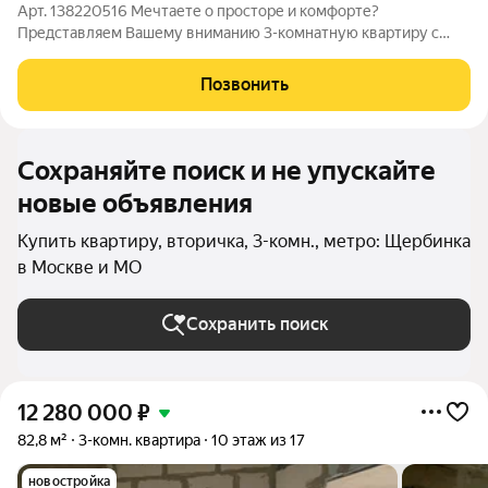
Арт. 138220516 Мечтаете о просторе и комфорте?
Представляем Вашему вниманию 3-комнатную квартиру с
евроремонтом и техникой, всё новое! Каждая деталь
продумана для Вашей идеальной жизни! Осталось только
Позвонить
заехать и наслаждаться новым домом! Особая
Сохраняйте поиск и не упускайте
новые объявления
Купить квартиру, вторичка, 3-комн., метро: Щербинка
в Москве и МО
Сохранить поиск
12 280 000
₽
82,8 м²
3-комн. квартира
10 этаж из 17
новостройка