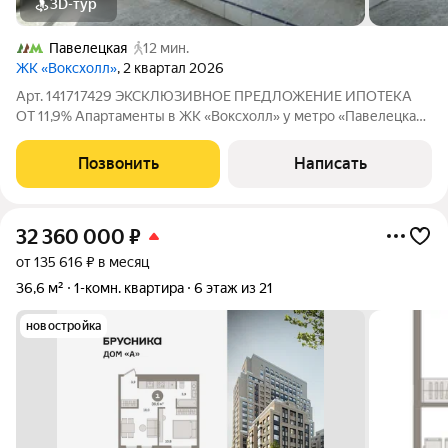
3D-тур
Павелецкая
12 мин.
ЖК «Воксхолл»
, 2 квартал 2026
Арт. 141717429 ЭКСКЛЮЗИВНОЕ ПРЕДЛОЖЕНИЕ ИПОТЕКА
ОТ 11,9% Апартаменты в ЖК «Воксхолл» у метро «Павелецкая»
Просторная евродвушка площадью 43 м на 20-м этаже
современного 25-этажного жилого комплекса. Панорамный
Позвонить
Написать
вид на Москву, потолки высотой 3,2 м и
32 360 000
₽
от 135 616 ₽ в месяц
36,6 м²
1-комн. квартира
6 этаж из 21
новостройка