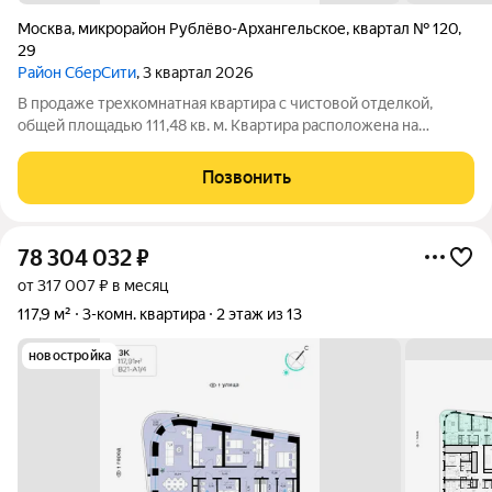
Москва
,
микрорайон Рублёво-Архангельское
,
квартал № 120
,
29
Район СберСити
, 3 квартал 2026
В продаже трехкомнатная квартира с чистовой отделкой,
общей площадью 111,48 кв. м. Квартира расположена на
седьмом этаже тринадцатиэтажной секции дома класса
Адвансд в новом районе СберСити, который строит Сбер. Дом
Позвонить
находится на первой береговой
78 304 032
₽
от 317 007 ₽ в месяц
117,9 м²
3-комн. квартира
2 этаж из 13
новостройка