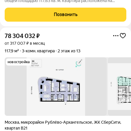
общей площадью 117,63 кв. м. Квартира расположена на
девятом этаже одинадцатиэтажной секции корпуса класса
Адвансд в новом районе СберСити, который строит Сбер. Дом
Позвонить
находится на второй береговой
78 304 032
₽
от 317 007 ₽ в месяц
117,9 м²
3-комн. квартира
2 этаж из 13
новостройка
Москва
,
микрорайон Рублёво-Архангельское
,
ЖК СберCити
,
квартал В21