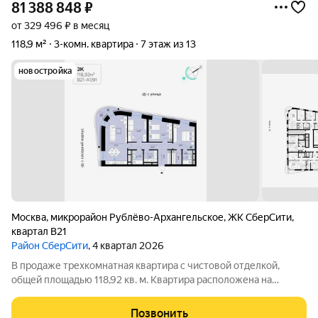
81 388 848
₽
от 329 496 ₽ в месяц
118,9 м²
3-комн. квартира
7 этаж из 13
новостройка
Москва
,
микрорайон Рублёво-Архангельское
,
ЖК СберCити
,
квартал В21
Район СберСити
, 4 квартал 2026
В продаже трехкомнатная квартира с чистовой отделкой,
общей площадью 118,92 кв. м. Квартира расположена на
седьмом этаже тринадцатиэтажной секции корпуса класса
Адвансд в новом районе СберСити, который строит Сбер. Дом
Позвонить