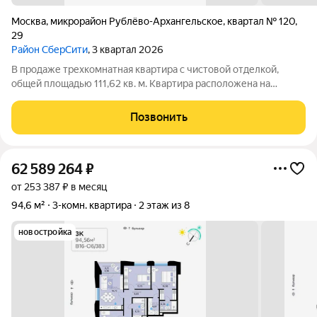
Москва
,
микрорайон Рублёво-Архангельское
,
квартал № 120
,
29
Район СберСити
, 3 квартал 2026
В продаже трехкомнатная квартира с чистовой отделкой,
общей площадью 111,62 кв. м. Квартира расположена на
втором этаже тринадцатиэтажной секции дома класса
Адвансд в новом районе СберСити, который строит Сбер. Дом
Позвонить
находится на первой береговой
62 589 264
₽
от 253 387 ₽ в месяц
94,6 м²
3-комн. квартира
2 этаж из 8
новостройка