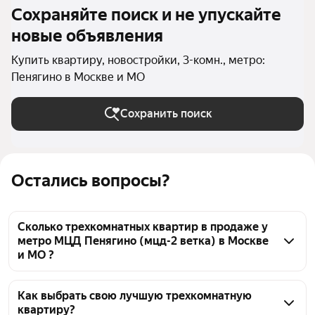
Сохраняйте поиск и не упускайте
новые объявления
Купить квартиру, новостройки, 3-комн., метро:
Пенягино в Москве и МО
Сохранить поиск
Остались вопросы?
Сколько трехкомнатных квартир в продаже у
метро МЦД Пенягино (мцд-2 ветка) в Москве
и МО ?
На Яндекс Недвижимости в продаже у метро МЦД 
Пенягино (мцд-2 ветка) в Москве и МО 26 
Как выбрать свою лучшую трехкомнатную
квартиру?
трехкомнатных квартир 26 объявлений от 