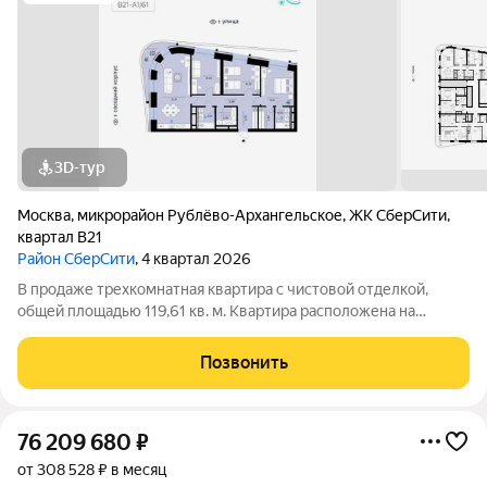
3D-тур
Москва
,
микрорайон Рублёво-Архангельское
,
ЖК СберCити
,
квартал В21
Район СберСити
, 4 квартал 2026
В продаже трехкомнатная квартира с чистовой отделкой,
общей площадью 119,61 кв. м. Квартира расположена на
втором этаже тринадцатиэтажной секции корпуса класса
Адвансд в новом районе СберСити, который строит Сбер. Дом
Позвонить
находится на второй береговой
76 209 680
₽
от 308 528 ₽ в месяц