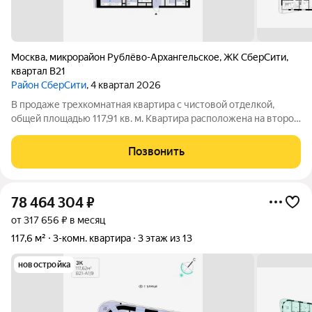
Москва
,
микрорайон Рублёво-Архангельское
,
ЖК СберCити
,
квартал В21
Район СберСити
, 4 квартал 2026
В продаже трехкомнатная квартира с чистовой отделкой,
общей площадью 117,91 кв. м. Квартира расположена на втором
этаже одинадцатиэтажной секции корпуса класса Адвансд в
новом районе СберСити, который строит Сбер. Дом находится
Позвонить
на второй береговой
78 464 304
₽
от 317 656 ₽ в месяц
117,6 м²
3-комн. квартира
3 этаж из 13
новостройка