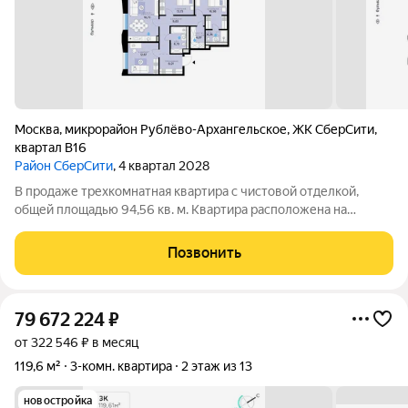
Москва
,
микрорайон Рублёво-Архангельское
,
ЖК СберCити
,
квартал В16
Район СберСити
, 4 квартал 2028
В продаже трехкомнатная квартира с чистовой отделкой,
общей площадью 94,56 кв. м. Квартира расположена на
втором этаже восьмиэтажного корпуса Оптимум в квартале
В16 нового района СберСити, который строит Сбер.
Позвонить
Архитектуру квартала В16 создало
79 672 224
₽
от 322 546 ₽ в месяц
119,6 м²
3-комн. квартира
2 этаж из 13
новостройка