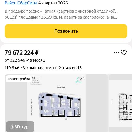
Район СберСити
, 4 квартал 2026
В продаже трехкомнатная квартира с чистовой отделкой,
общей площадью 126,59 кв. м. Квартира расположена на
седьмом этаже одинадцатиэтажной секции корпуса класса
Адвансд в новом районе СберСити, который строит Сбер. Дом
Позвонить
находится на второй береговой
79 672 224
₽
от 322 546 ₽ в месяц
119,6 м²
3-комн. квартира
2 этаж из 13
новостройка
3D-тур