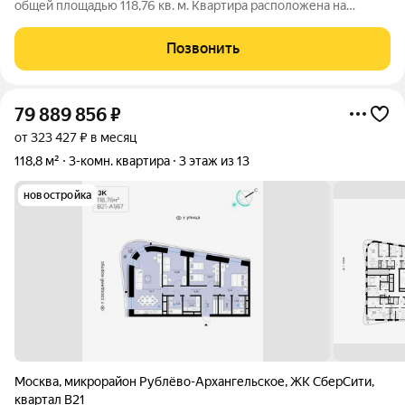
общей площадью 118,76 кв. м. Квартира расположена на
третьем этаже тринадцатиэтажной секции корпуса класса
Адвансд в новом районе СберСити, который строит Сбер. Дом
Позвонить
находится на второй береговой
79 889 856
₽
от 323 427 ₽ в месяц
118,8 м²
3-комн. квартира
3 этаж из 13
новостройка
Москва
,
микрорайон Рублёво-Архангельское
,
ЖК СберCити
,
квартал В21