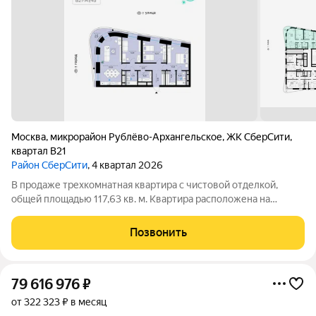
Москва
,
микрорайон Рублёво-Архангельское
,
ЖК СберCити
,
квартал В21
Район СберСити
, 4 квартал 2026
В продаже трехкомнатная квартира с чистовой отделкой,
общей площадью 117,63 кв. м. Квартира расположена на
девятом этаже одинадцатиэтажной секции корпуса класса
Адвансд в новом районе СберСити, который строит Сбер. Дом
Позвонить
находится на второй береговой
79 616 976
₽
от 322 323 ₽ в месяц