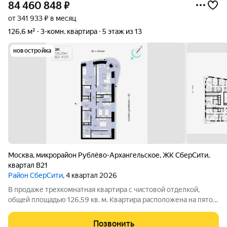
84 460 848
₽
от 341 933 ₽ в месяц
126,6 м²
3-комн. квартира
5 этаж из 13
новостройка
Москва
,
микрорайон Рублёво-Архангельское
,
ЖК СберCити
,
квартал В21
Район СберСити
, 4 квартал 2026
В продаже трехкомнатная квартира с чистовой отделкой,
общей площадью 126,59 кв. м. Квартира расположена на пятом
этаже одинадцатиэтажной секции корпуса класса Адвансд в
новом районе СберСити, который строит Сбер. Дом находится
Позвонить