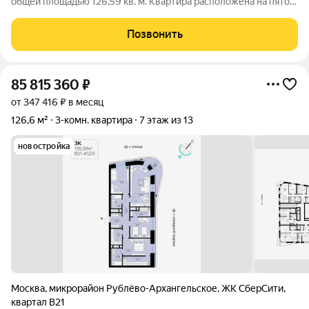
общей площадью 126,59 кв. м. Квартира расположена на пятом
этаже одинадцатиэтажной секции корпуса класса Адвансд в
новом районе СберСити, который строит Сбер. Дом находится
Позвонить
на второй береговой
85 815 360
₽
от 347 416 ₽ в месяц
126,6 м²
3-комн. квартира
7 этаж из 13
новостройка
Москва
,
микрорайон Рублёво-Архангельское
,
ЖК СберCити
,
квартал В21