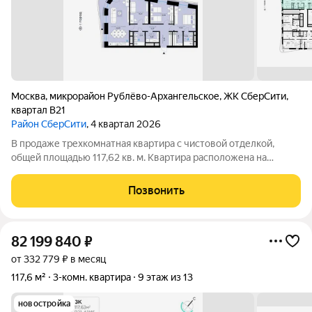
Москва
,
микрорайон Рублёво-Архангельское
,
ЖК СберCити
,
квартал В21
Район СберСити
, 4 квартал 2026
В продаже трехкомнатная квартира с чистовой отделкой,
общей площадью 117,62 кв. м. Квартира расположена на
третьем этаже одинадцатиэтажной секции корпуса класса
Адвансд в новом районе СберСити, который строит Сбер. Дом
Позвонить
находится на второй береговой
82 199 840
₽
от 332 779 ₽ в месяц
117,6 м²
3-комн. квартира
9 этаж из 13
новостройка