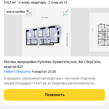
114,7 м²
3-комн. квартира
2 этаж из 13
новостройка
Москва
,
микрорайон Рублёво-Архангельское
,
ЖК СберCити
,
квартал В21
Район СберСити
, 4 квартал 2026
В продаже трехкомнатная квартира с чистовой отделкой,
общей площадью 114,67 кв. м. Квартира расположена на
втором этаже одинадцатиэтажной секции корпуса класса
Адвансд в новом районе СберСити, который строит Сбер. Дом
Позвонить
находится на второй береговой