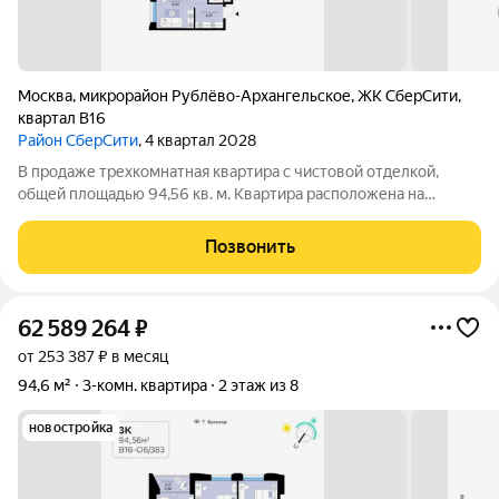
Москва
,
микрорайон Рублёво-Архангельское
,
ЖК СберCити
,
квартал В16
Район СберСити
, 4 квартал 2028
В продаже трехкомнатная квартира с чистовой отделкой,
общей площадью 94,56 кв. м. Квартира расположена на
втором этаже восьмиэтажного корпуса Оптимум в квартале
В16 нового района СберСити, который строит Сбер.
Позвонить
Архитектуру квартала В16 создало
62 589 264
₽
от 253 387 ₽ в месяц
94,6 м²
3-комн. квартира
2 этаж из 8
новостройка