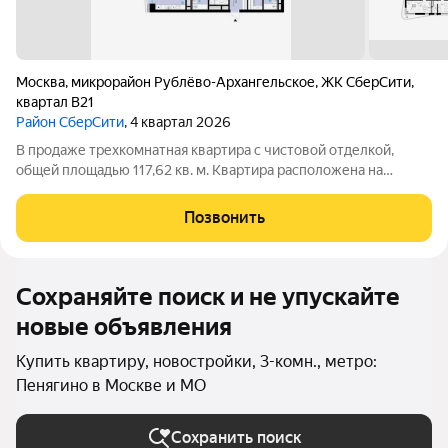
Москва
,
микрорайон Рублёво-Архангельское
,
ЖК СберCити
,
квартал В21
Район СберСити
, 4 квартал 2026
В продаже трехкомнатная квартира с чистовой отделкой,
общей площадью 117,62 кв. м. Квартира расположена на
третьем этаже одинадцатиэтажной секции корпуса класса
Адвансд в новом районе СберСити, который строит Сбер. Дом
Позвонить
находится на второй береговой
Сохраняйте поиск и не упускайте
новые объявления
Купить квартиру, новостройки, 3-комн., метро:
Пенягино в Москве и МО
Сохранить поиск