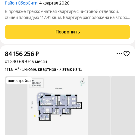
Район СберСити
, 4 квартал 2026
В продаже трехкомнатная квартира с чистовой отделкой,
общей площадью 117,91 кв. м. Квартира расположена на втором
этаже одинадцатиэтажной секции корпуса класса Адвансд в
новом районе СберСити, который строит Сбер. Дом находится
Позвонить
на второй береговой
84 156 256
₽
от 340 699 ₽ в месяц
111,5 м²
3-комн. квартира
7 этаж из 13
новостройка