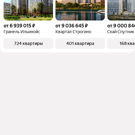
от 6 939 015 ₽
от 9 036 645 ₽
от 9 000 84
Гранель Ильинойс
Квартал Строгино
Скай Спутник
724 квартиры
401 квартира
168 кв