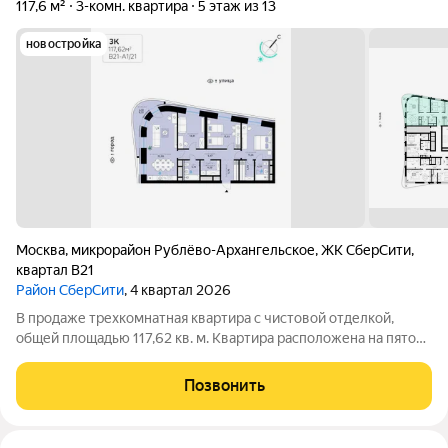
117,6 м²
3-комн. квартира
5 этаж из 13
новостройка
Москва
,
микрорайон Рублёво-Архангельское
,
ЖК СберCити
,
квартал В21
Район СберСити
, 4 квартал 2026
В продаже трехкомнатная квартира с чистовой отделкой,
общей площадью 117,62 кв. м. Квартира расположена на пятом
этаже одинадцатиэтажной секции корпуса класса Адвансд в
новом районе СберСити, который строит Сбер. Дом находится
Позвонить
на второй береговой