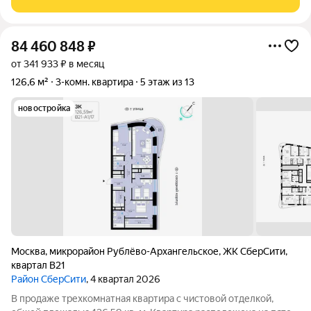
на второй береговой
84 460 848
₽
от 341 933 ₽ в месяц
126,6 м²
3-комн. квартира
5 этаж из 13
новостройка
Москва
,
микрорайон Рублёво-Архангельское
,
ЖК СберCити
,
квартал В21
Район СберСити
, 4 квартал 2026
В продаже трехкомнатная квартира с чистовой отделкой,