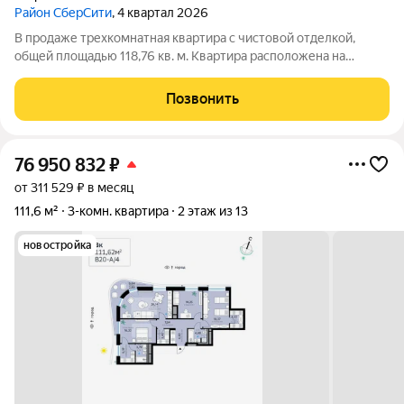
Район СберСити
, 4 квартал 2026
В продаже трехкомнатная квартира с чистовой отделкой,
общей площадью 118,76 кв. м. Квартира расположена на
третьем этаже тринадцатиэтажной секции корпуса класса
Адвансд в новом районе СберСити, который строит Сбер. Дом
Позвонить
находится на второй береговой
76 950 832
₽
от 311 529 ₽ в месяц
111,6 м²
3-комн. квартира
2 этаж из 13
новостройка