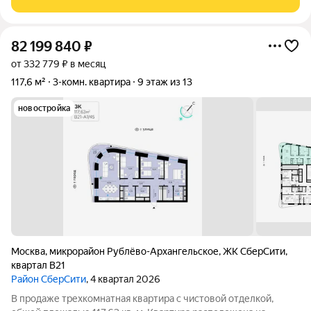
находится на второй береговой
82 199 840
₽
от 332 779 ₽ в месяц
117,6 м²
3-комн. квартира
9 этаж из 13
новостройка
Москва
,
микрорайон Рублёво-Архангельское
,
ЖК СберCити
,
квартал В21
Район СберСити
, 4 квартал 2026
В продаже трехкомнатная квартира с чистовой отделкой,