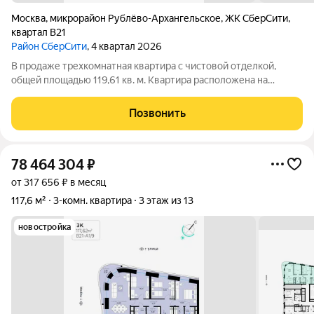
Москва
,
микрорайон Рублёво-Архангельское
,
ЖК СберCити
,
квартал В21
Район СберСити
, 4 квартал 2026
В продаже трехкомнатная квартира с чистовой отделкой,
общей площадью 119,61 кв. м. Квартира расположена на
втором этаже тринадцатиэтажной секции корпуса класса
Адвансд в новом районе СберСити, который строит Сбер. Дом
Позвонить
находится на второй береговой
78 464 304
₽
от 317 656 ₽ в месяц
117,6 м²
3-комн. квартира
3 этаж из 13
новостройка