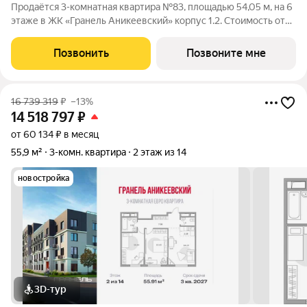
Продаётся 3-комнатная квартира №83, площадью 54,05 м, на 6
этаже в ЖК «Гранель Аникеевский» корпус 1.2. Стоимость от
13527451 руб. Квартира с отделкой, планировка
односторонняя, окна во двор. Проект расположился в
Позвонить
Позвоните мне
экологически чистом районе
16 739 319
₽
–13%
14 518 797
₽
от 60 134 ₽ в месяц
55,9 м²
3-комн. квартира
2 этаж из 14
новостройка
3D-тур