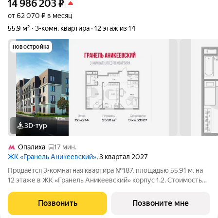
14 986 203
₽
от 62 070 ₽ в месяц
55,9 м²
3-комн. квартира
12 этаж из 14
новостройка
3D-тур
Опалиха
17 мин.
ЖК «Гранель Аникеевский»
, 3 квартал 2027
Продаётся 3-комнатная квартира №187, площадью 55,91 м, на
12 этаже в ЖК «Гранель Аникеевский» корпус 1.2. Стоимость
от 14986203 руб. Квартира с отделкой, планировка
односторонняя, окна во двор. Проект расположился в
Позвонить
Позвоните мне
экологически чистом районе