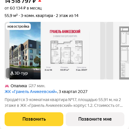
14 518 797
₽
от 60 134 ₽ в месяц
55,9 м²
3-комн. квартира
2 этаж из 14
новостройка
3D-тур
Опалиха
17 мин.
ЖК «Гранель Аникеевский»
, 3 квартал 2027
Продаётся 3-комнатная квартира №17, площадью 55,91 м, на 2
этаже в ЖК «Гранель Аникеевский» корпус 1.2. Стоимость от
14518797 руб. Квартира с отделкой, планировка
односторонняя, окна во двор. Проект расположился в
Позвонить
Позвоните мне
экологически чистом районе