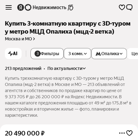
Купить 3-комнатную квартиру c 3D-туром
у метро МЦД Опалиха (мцд-2 ветка)
Москва и МО
AI
Фильтры
3 комн.
Опалиха
Це
3
213 предложений
•
по актуальности
Купить трехкомнатную квартиру c 3D-туром у метро МЦД
Опалиха (мцд-2 ветка) в Москве и МО — 213 объявлений от
агентств и собственников по продаже квартир по цене от
9 373 705 ₽ до 26 200 000 ₽ на Яндекс Недвижимости. В
нашем каталоге предложения площадью от 49 м² до 175,8 м² в
новостройках и вторичном жилье — фото, планировки и
характеристики.
20 490 000
₽