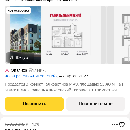
новостройка
3D-тур
Опалиха
17 мин.
ЖК «Гранель Аникеевский»
, 4 квартал 2027
Продаётся 3-комнатная квартира №49, площадью 55,40 м, на 1
этаже в ЖК «Гранель Аникеевский» корпус 7. Стоимость от
9885706 руб. Квартира без отделки, планировка распашная,
окна во двор. Проект расположился в экологически чистом
Позвонить
Позвоните мне
районе Подмосковья
16 739 319
₽
–13%