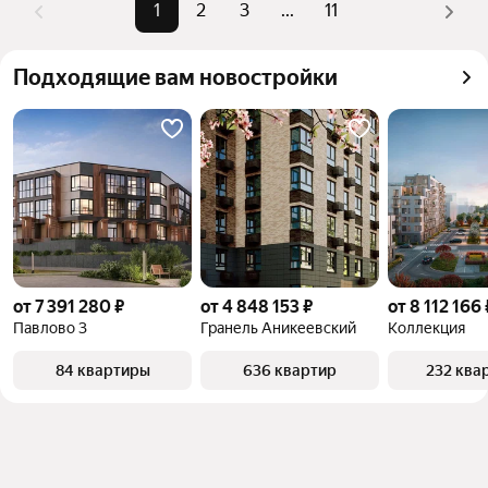
можете отсортировать результаты по стоимости 
1
2
3
...
11
квадратного метра или площади
Подходящие вам новостройки
от 7 391 280 ₽
от 4 848 153 ₽
от 8 112 166 
Павлово 3
Гранель Аникеевский
Коллекция
84 квартиры
636 квартир
232 ква