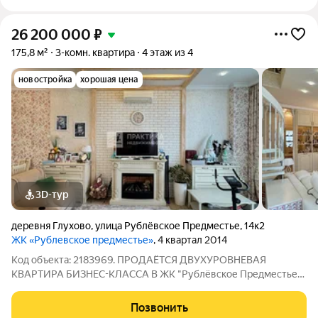
26 200 000
₽
175,8 м²
3-комн. квартира
4 этаж из 4
новостройка
хорошая цена
3D-тур
деревня Глухово
,
улица Рублёвское Предместье
,
14к2
ЖК «Рублевское предместье»
, 4 квартал 2014
Код объекта: 2183969. ПРОДАЁТСЯ ДВУХУРОВНЕВАЯ
КВАРТИРА БИЗНЕС-КЛАССА В ЖК "Рублёвское Предместье"
!!! С готовым современным, дизайнерским ремонтом, мебелью
и техникой. Лучший вариант семейной квартиры! ОПИСАНИЕ
Позвонить
КВАРТИРЫ: Общая площадь 175,8кв.м: -