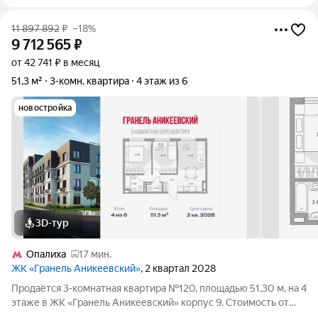
11 897 892
₽
–18%
9 712 565
₽
от 42 741 ₽ в месяц
51,3 м²
3-комн. квартира
4 этаж из 6
новостройка
3D-тур
Опалиха
17 мин.
ЖК «Гранель Аникеевский»
, 2 квартал 2028
Продаётся 3-комнатная квартира №120, площадью 51,30 м, на 4
этаже в ЖК «Гранель Аникеевский» корпус 9. Стоимость от
9712565 руб. Квартира без отделки, планировка