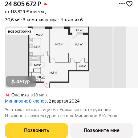
24 805 672
₽
от 118 829 ₽ в месяц
70,6 м²
3-комн. квартира
4 этаж из 6
новостройка
3D-тур
Опалиха
18 мин.
Миниполис 8 кленов
, 2 квартал 2024
Эстетика неоклассицизма. Уникальность окружения.
Изящность архитектурного стиля. Миниполис 8 Клёнов
расположился в подмосковном микрорайоне Опалиха.
Несмотря на удаленность от многолюдных улиц и шумных
Позвонить
Позвоните мне
магистралей добраться до центра столицы не