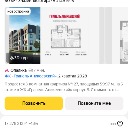
60 м²
3-комн. квартира
5 этаж из 6
новостройка
3D-тур
Опалиха
17 мин.
ЖК «Гранель Аникеевский»
, 2 квартал 2028
Продаётся 3-комнатная квартира №127, площадью 59,97 м, на 5
этаже в ЖК «Гранель Аникеевский» корпус 9. Стоимость от
11236080 руб. Квартира без отделки, планировка распашная,
окна во двор. Проект расположился в экологически чистом
Позвонить
Позвоните мне
районе Подмосковья
17 278 212
₽
–13%