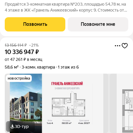
Продаётся 3-комнатная квартира №203, площадью 54,78 м, на
4 этаже в ЖК «Гранель Аникеевский» корпус 9. Стоимость от
10371429 руб. Квартира без отделки, планировка распашная,
окна во двор. Проект расположился в экологически чистом
Позвонить
Позвоните мне
районе Подмосковья
13 156 114
₽
–21%
10 336 947
₽
от 47 261 ₽ в месяц
58,6 м²
3-комн. квартира
1 этаж из 6
новостройка
3D-тур