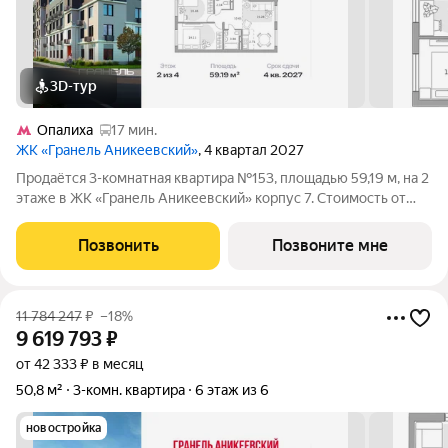
3D-тур
Опалиха
17 мин.
ЖК «Гранель Аникеевский»
, 4 квартал 2027
Продаётся 3-комнатная квартира №153, площадью 59,19 м, на 2
этаже в ЖК «Гранель Аникеевский» корпус 7. Стоимость от
12756704 руб. Квартира без отделки, планировка распашная,
окна во двор. Проект расположился в экологически чистом
Позвонить
Позвоните мне
районе Подмосковья
11 784 247
₽
–18%
9 619 793
₽
от 42 333 ₽ в месяц
50,8 м²
3-комн. квартира
6 этаж из 6
новостройка