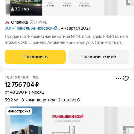
3D-тур
Опалиха
17 мин.
ЖК «Гранель Аникеевский»
, 4 квартал 2027
Продаётся 3-комнатная квартира №44, площадью 54,90 м, на 6
этаже в ЖК «Гранель Аникеевский» корпус 7. Стоимость от
10004367 руб. Квартира без отделки, планировка
односторонняя, окна на улицу. Проект расположился в
Позвонить
Позвоните мне
экологически чистом районе
13 442 548
₽
–5%
12 756 704
₽
от 48 290 ₽ в месяц
59,2 м²
3-комн. квартира
2 этаж из 6
новостройка