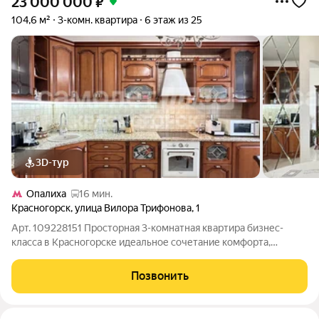
23 000 000
₽
104,6 м²
3-комн. квартира
6 этаж из 25
3D-тур
Опалиха
16 мин.
Красногорск
,
улица Вилора Трифонова
,
1
Арт. 109228151 Просторная 3-комнатная квартира бизнес-
класса в Красногорске идеальное сочетание комфорта,
безопасности и эстетики! Расположение: Московская область,
г. Красногорск, мкр. Столичный, ул. Вилора Трифонова, д.1
Позвонить
Этаж: 6 из 25 Общая