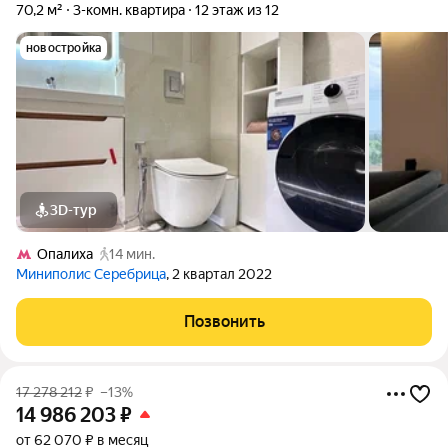
70,2 м²
3-комн. квартира
12 этаж из 12
новостройка
3D-тур
Опалиха
14 мин.
Миниполис Серебрица
, 2 квартал 2022
Позвонить
17 278 212
₽
–13%
14 986 203
₽
от 62 070 ₽ в месяц