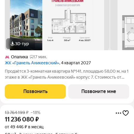
3D-тур
Опалиха
17 мин.
ЖК «Гранель Аникеевский»
, 4 квартал 2027
Продаётся 3-комнатная квартира №141, площадью 58,00 м, на 1
этаже в ЖК «Гранель Аникеевский» корпус 7. Стоимость от
10239845 руб. Квартира без отделки, планировка распашная,
окна во двор. Проект расположился в экологически чистом
Позвонить
Позвоните мне
районе Подмосковья
13 764 199
₽
–18%
11 236 080
₽
от 49 446 ₽ в месяц