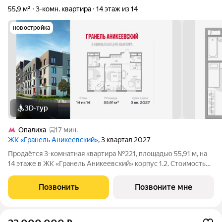
55,9 м²
3-комн. квартира
14 этаж из 14
новостройка
3D-тур
Опалиха
17 мин.
ЖК «Гранель Аникеевский»
, 3 квартал 2027
Продаётся 3-комнатная квартира №221, площадью 55,91 м, на
14 этаже в ЖК «Гранель Аникеевский» корпус 1.2. Стоимость
от 14986203 руб. Квартира с отделкой, планировка
односторонняя, окна во двор. Проект расположился в
Позвонить
Позвоните мне
экологически чистом районе