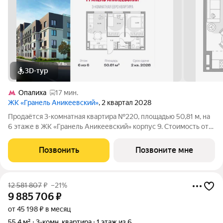
3D-тур
Опалиха
17 мин.
ЖК «Гранель Аникеевский»
, 2 квартал 2028
Продаётся 3-комнатная квартира №220, площадью 50,81 м, на
6 этаже в ЖК «Гранель Аникеевский» корпус 9. Стоимость от
9619793 руб. Квартира без отделки, планировка
односторонняя, окна во двор. Проект расположился в
Позвонить
Позвоните мне
экологически чистом районе
12 581 807
₽
–21%
9 885 706
₽
от 45 198 ₽ в месяц
55,4 м²
3-комн. квартира
1 этаж из 6