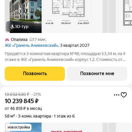
3D-тур
Опалиха
17 мин.
ЖК «Гранель Аникеевский»
, 3 квартал 2027
Продаётся 3-комнатная квартира №48, площадью 53,34 м, на 4
этаже в ЖК «Гранель Аникеевский» корпус 1.2. Стоимость от
13795676 руб. Квартира с отделкой, планировка
односторонняя, окна на улицу. Проект расположился в
Позвонить
Позвоните мне
экологически чистом районе
13 032 530
₽
–21%
10 239 845
₽
от 46 818 ₽ в месяц
58 м²
3-комн. квартира
1 этаж из 6
новостройка