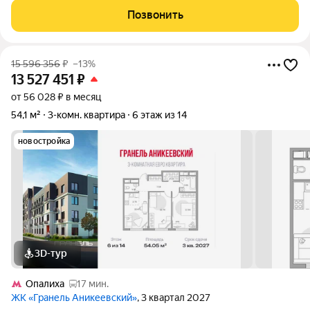
Отрада". Планировка выполнена по современным стандартам
Позвонить
и отличается повышенным комфортом.
15 596 356
₽
–13%
13 527 451
₽
от 56 028 ₽ в месяц
54,1 м²
3-комн. квартира
6 этаж из 14
новостройка
3D-тур
Опалиха
17 мин.
ЖК «Гранель Аникеевский»
, 3 квартал 2027