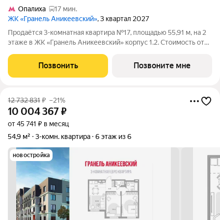
Опалиха
17 мин.
ЖК «Гранель Аникеевский»
, 3 квартал 2027
Продаётся 3-комнатная квартира №17, площадью 55,91 м, на 2
этаже в ЖК «Гранель Аникеевский» корпус 1.2. Стоимость от
14518797 руб. Квартира с отделкой, планировка
односторонняя, окна во двор. Проект расположился в
Позвонить
Позвоните мне
экологически чистом районе
12 732 831
₽
–21%
10 004 367
₽
от 45 741 ₽ в месяц
54,9 м²
3-комн. квартира
6 этаж из 6
новостройка