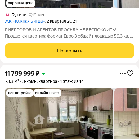
хорошая цена
Бутово
19 мин.
ЖК «Южная Битца»
, 2 квартал 2021
РИЕЛТОРОВ И АГЕНТОВ ПРОСЬБА НЕ БЕСПОКОИТЬ!
Продается квартира формат Евро 3 общей площадью 59.3 кв. м,
в современном доме 2021 года постройки. Квартира
расположена на 4 этаже 20-этажного панельного здания.
Позвонить
Жилая площадь составляет 35 кв. м, а кухня
11 799 999
₽
73,3 м²
3-комн. квартира
1 этаж из 14
новостройка
онлайн показ