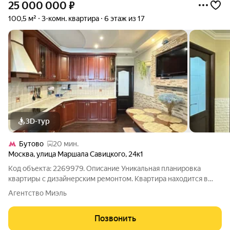
25 000 000
₽
100,5 м²
3-комн. квартира
6 этаж из 17
3D-тур
Бутово
20 мин.
Москва
,
улица Маршала Савицкого
,
24к1
Код объекта: 2269979. Описание Уникальная планировка
квартиры с дизайнерским ремонтом. Квартира находится в
очень зеленом районе , в окружении парков, тихом и
Агентство Миэль
спокойном месте. Квартира идеально подойдёт как для
проживания семьи с детьми , так и для
Позвонить