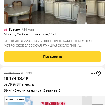
Бутово
14 мин.
Москва
,
Скобелевская улица
,
19к1
Код объекта: 2233513. ЛУЧШЕЕ ПРЕДЛОЖЕНИЕ! 3 мин до
МЕТРО СКОБЕЛЕВСКАЯ! ЛУЧШАЯ ЭКОЛОГИЯ И
ИНФРАСТРУКТУРА Вашему вниманию предлагается шикарная
квартира, в квартире 3 просторные изолированные комнаты,
Позвонить
гостиная, большая кухня, 2 санузла, лоджия,
22 263 372
₽
–18%
18 174 182
₽
от 79 978 ₽ в месяц
69 м²
3-комн. квартира
3 этаж из 8
новостройка