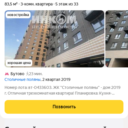
83,5 м²
3-комн. квартира
5 этаж из 33
новостройка
хорошая цена
Бутово
23 мин.
Столичные поляны
, 2 квартал 2019
Номер лота: вт-0433603. ЖК "Столичные поляны" - дом 2019
г. Отличная трехкомнатная квартира! Планировка: Кухня-
гостиная 26 м.2, Комнаты все изолированные -17 м.2 - 14 м.2
-12 м2 Два санузла Окна в тихий зеленый двор Во дворе
Позвонить
детский сад и школа.