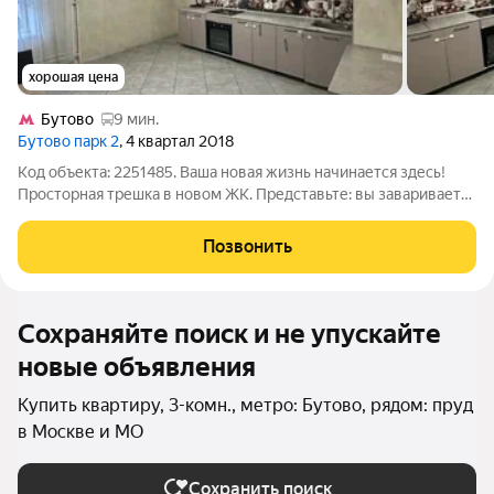
хорошая цена
Бутово
9 мин.
Бутово парк 2
, 4 квартал 2018
Код объекта: 2251485. Ваша новая жизнь начинается здесь!
Просторная трешка в новом ЖК. Представьте: вы завариваете
утренний кофе на кухне своей новой квартиры площадью
более 17м2, пока первые лучи солнца освещают просторную
Позвонить
гостиную. Больше никаких
Сохраняйте поиск и не упускайте
новые объявления
Купить квартиру, 3-комн., метро: Бутово, рядом: пруд
в Москве и МО
Сохранить поиск