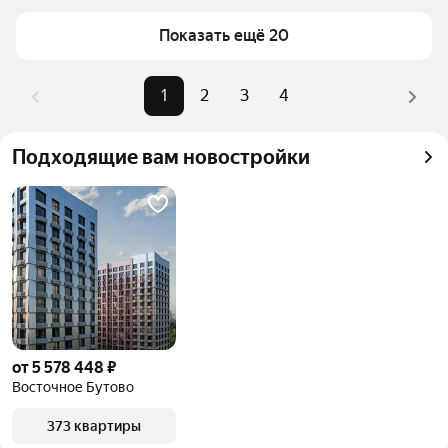
Для легкого выбора подходящей квартиры в 
Самый дорогой объект
38,95 млн ₽
Показать ещё 20
верхней части страницы есть самые частые 
комбинации фильтров, например «» или «»
Помимо удобной сортировки по цене продажи вы 
1
2
3
4
можете отсортировать результаты по стоимости 
квадратного метра или площади
Подходящие вам новостройки
от 5 578 448 ₽
Восточное Бутово
373 квартиры