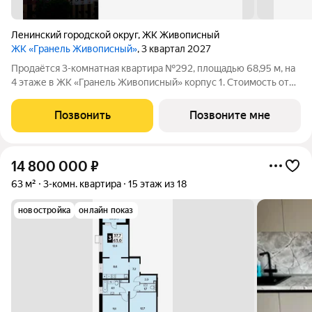
Ленинский городской округ
,
ЖК Живописный
ЖК «Гранель Живописный»
, 3 квартал 2027
Продаётся 3-комнатная квартира №292, площадью 68,95 м, на
4 этаже в ЖК «Гранель Живописный» корпус 1. Стоимость от
18309810 руб. Квартира с отделкой, планировка распашная,
окна во двор. Для ценителей природы и красоты всего в 3,6 км
Позвонить
Позвоните мне
от МКАД в
14 800 000
₽
63 м²
3-комн. квартира
15 этаж из 18
новостройка
онлайн показ