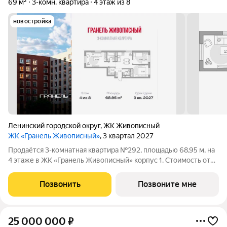
69 м²
3-комн. квартира
4 этаж из 8
новостройка
Ленинский городской округ
,
ЖК Живописный
ЖК «Гранель Живописный»
, 3 квартал 2027
Продаётся 3-комнатная квартира №292, площадью 68,95 м, на
4 этаже в ЖК «Гранель Живописный» корпус 1. Стоимость от
18309810 руб. Квартира с отделкой, планировка распашная,
окна во двор. Для ценителей природы и красоты всего в 3,6 км
Позвонить
Позвоните мне
от МКАД в
25 000 000
₽