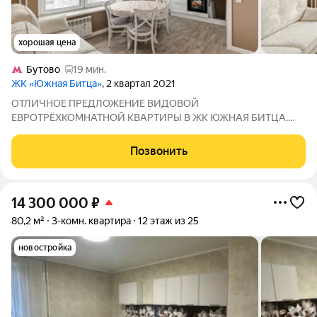
хорошая цена
Бутово
19 мин.
ЖК «Южная Битца»
, 2 квартал 2021
ОТЛИЧНОЕ ПРЕДЛОЖЕНИЕ ВИДОВОЙ
ЕВРОТРЁХКОМНАТНОЙ КВАРТИРЫ В ЖК ЮЖНАЯ БИТЦА.
Уютная трёхкомнатная квартира расположена на 23-м этаже
25-и этажного монолитного дома. В квартире сделан
Позвонить
качественный евроремонт с применением импортных
материалов. В квартире
14 300 000
₽
80,2 м²
3-комн. квартира
12 этаж из 25
новостройка