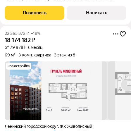
квартира в одном из самых развитых, зеленых и уютных ЖК
Южная Битца. Если вы ищете квартиру в локации, которая уже
Позвонить
Написать
сегодня комфортна для жизни
22 263 372
₽
–18%
18 174 182
₽
от 79 978 ₽ в месяц
69 м²
3-комн. квартира
3 этаж из 8
новостройка
Ленинский городской округ
,
ЖК Живописный