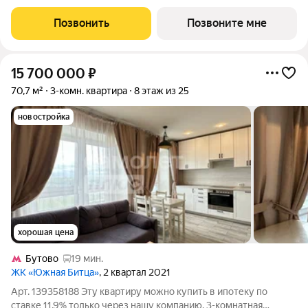
16623150 руб. Квартира без отделки, планировка угловая, окна
во двор. Для ценителей природы и красоты всего в 3,6 км от
Позвонить
Позвоните мне
МКАД в
15 700 000
₽
70,7 м²
3-комн. квартира
8 этаж из 25
новостройка
хорошая цена
Бутово
19 мин.
ЖК «Южная Битца»
, 2 квартал 2021
Арт. 139358188 Эту квартиру можно купить в ипотеку по
ставке 11,9% только через нашу компанию. 3-комнатная