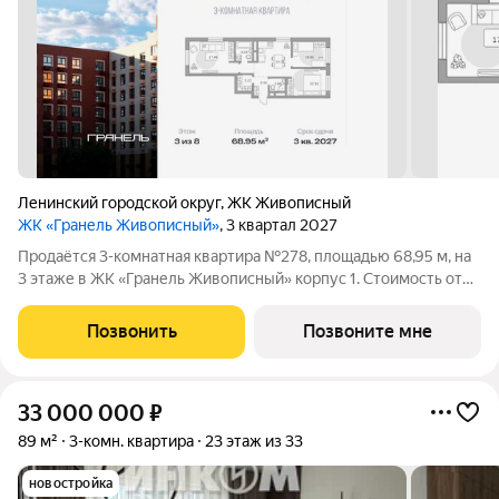
Ленинский городской округ
,
ЖК Живописный
ЖК «Гранель Живописный»
, 3 квартал 2027
Продаётся 3-комнатная квартира №278, площадью 68,95 м, на
3 этаже в ЖК «Гранель Живописный» корпус 1. Стоимость от
18174182 руб. Квартира с отделкой, планировка распашная,
окна во двор. Для ценителей природы и красоты всего в 3,6 км
Позвонить
Позвоните мне
от МКАД в
33 000 000
₽
89 м²
3-комн. квартира
23 этаж из 33
новостройка