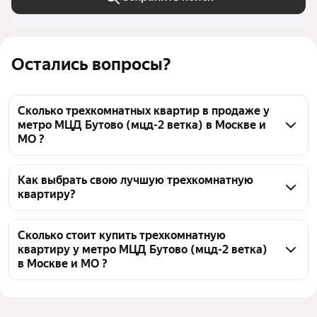
Остались вопросы?
Сколько трехкомнатных квартир в продаже у
метро МЦД Бутово (мцд-2 ветка) в Москве и
МО ?
На Яндекс Недвижимости в продаже у метро МЦД 
Бутово (мцд-2 ветка) в Москве и МО 73 
Как выбрать свою лучшую трехкомнатную
квартиру?
трехкомнатных квартиры, из них 5 объявлений от 
собственников, 62 объявления от агентств, 6 
Чтобы купить 3-комнатную квартиру рядом с 
объявлений от застройщиков
прудом у метро МЦД Бутово (мцд-2 ветка), 
Сколько стоит купить трехкомнатную
квартиру у метро МЦД Бутово (мцд-2 ветка)
воспользуйтесь тепловой картой для оценки 
в Москве и МО ?
инфраструктуры и транспортной доступности в 
выбранном районе у метро МЦД Бутово (мцд-2 
Цена за квадратный метр
146 667 — 465 352 ₽
ветка) в Москве и МО
Площадь
49 — 101 м²