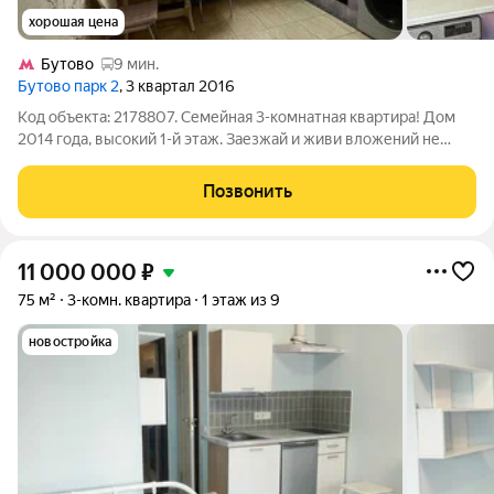
хорошая цена
Бутово
9 мин.
Бутово парк 2
, 3 квартал 2016
Код объекта: 2178807. Семейная 3-комнатная квартира! Дом
2014 года, высокий 1-й этаж. Заезжай и живи вложений не
требуется! - Локация мечты: Бутовская средняя школа №2 и
детский сад прямо во дворе (2 минуты пешком). Рядом
Позвонить
магазины, аптеки, Ozon/WB.
11 000 000
₽
75 м²
3-комн. квартира
1 этаж из 9
новостройка