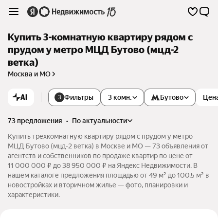
Купить 3-комнатную квартиру рядом с
прудом у метро МЦД Бутово (мцд-2
ветка)
Москва и МО
AI
Фильтры
3 комн.
Бутово
Цен
3
73 предложения
•
по актуальности
Купить трехкомнатную квартиру рядом с прудом у метро
МЦД Бутово (мцд-2 ветка) в Москве и МО — 73 объявления от
агентств и собственников по продаже квартир по цене от
11 000 000 ₽ до 38 950 000 ₽ на Яндекс Недвижимости. В
нашем каталоге предложения площадью от 49 м² до 100,5 м² в
новостройках и вторичном жилье — фото, планировки и
характеристики.