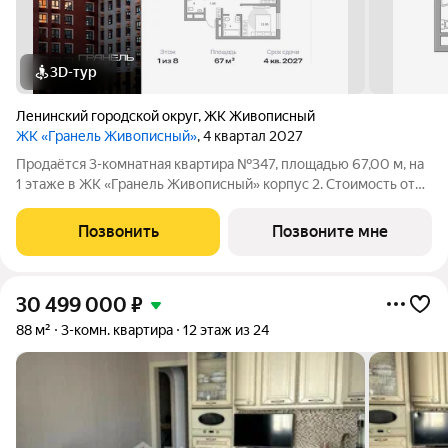
3D-тур
Ленинский городской округ
,
ЖК Живописный
ЖК «Гранель Живописный»
, 4 квартал 2027
Продаётся 3-комнатная квартира №347, площадью 67,00 м, на
1 этаже в ЖК «Гранель Живописный» корпус 2. Стоимость от
16623150 руб. Квартира без отделки, планировка угловая, окна
во двор. Для ценителей природы и красоты всего в 3,6 км от
Позвонить
Позвоните мне
МКАД в
30 499 000
₽
88 м²
3-комн. квартира
12 этаж из 24