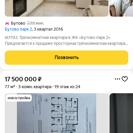
Бутово
18 мин.
Бутово парк 2
, 3 квартал 2016
id:1192. Трехкомнатная квартира в ЖК «Бутово парк 2»
Предлагается к продаже просторная трёхкомнатная квартира с
выгодной ценой в жилом комплексе «Бутово парк 2» .
Основные характеристики Этаж: видовой, на две стороны
Позвонить
дома выходят окга (распошонка),
17 500 000
₽
77 м²
3-комн. квартира
19 этаж из 24
новостройка