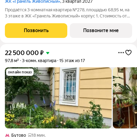
ЖК «Гранель Живописный»
, 3 квартал 2027
Продаётся 3-комнатная квартира №278, площадью 68,95 м, на
3 этаже в ЖК «Гранель Живописный» корпус 1. Стоимость от
18174182 руб. Квартира с отделкой, планировка распашная,
окна во двор. Для ценителей природы и красоты всего в 3,6 км
Позвонить
Позвоните мне
от МКАД в
22 500 000
₽
97,8 м²
3-комн. квартира
15 этаж из 17
онлайн показ
Бутово
18 мин.