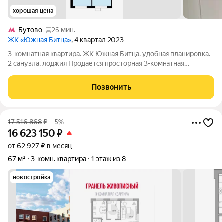
хорошая цена
Бутово
26 мин.
ЖК «Южная Битца»
, 4 квартал 2023
3-комнатная квартира, ЖК Южная Битца, удобная планировка,
2 санузла, лоджия Продаётся просторная 3-комнатная
квартира в ЖК Южная Битца с функциональной планировкой
отличный вариант для семьи или инвестиций. Планировка:
Позвонить
кухня-гостиная (при желании
17 516 868
₽
–5%
16 623 150
₽
от 62 927 ₽ в месяц
67 м²
3-комн. квартира
1 этаж из 8
новостройка