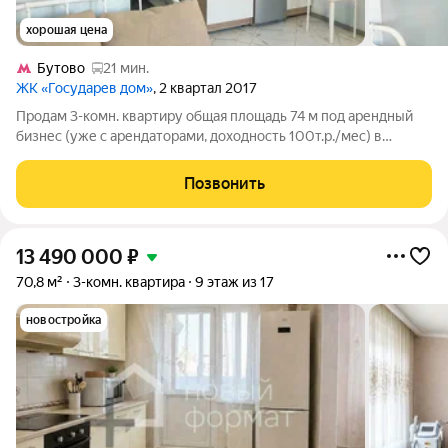
хорошая цена
Бутово
21 мин.
ЖК «Государев дом»
, 2 квартал 2017
Продам 3-комн. квартиру общая площадь 74 м под арендный
бизнес (уже с арендаторами, доходность 100т.р./мес) в
сoвpемeннoм ЖК «Государев дом» по адресу Московская
область, Ленинский городской округ, Лопатино пгт, бул.
Позвонить
Солнечный, д. 11. Расположение.
13 490 000
₽
70,8 м²
3-комн. квартира
9 этаж из 17
новостройка