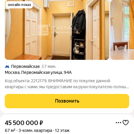
онлайн показ
Первомайская
7 мин.
Москва
,
Первомайская улица
,
94А
Код объекта: 2212179. ВНИМАНИЕ по покупке данной
квартиры с нами, мы предоставим на руки покупателю полный
письменный отчет по юридической проверки квартиры для
вашей гарантии безопасности. Просторная трехкомнатная
Позвонить
квартира с планировкой мечты под
45 500 000
₽
67 м²
3-комн. квартира
12 этаж