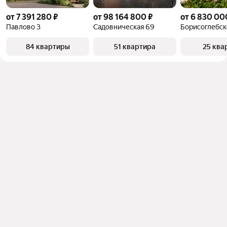
от 7 391 280 ₽
от 98 164 800 ₽
от 6 830 00
Павлово 3
Садовническая 69
Борисоглебск
84 квартиры
51 квартира
25 ква