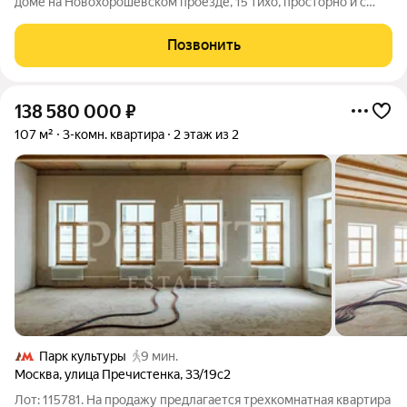
доме на Новохорошёвском проезде, 15 тихо, просторно и с
ощущением классической городской квартиры: 3 метра
потолков, изолированные комнаты и окна во двор создают
Позвонить
комфортную, уединённую
138 580 000
₽
107 м²
3-комн. квартира
2 этаж из 2
Парк культуры
9 мин.
Москва
,
улица Пречистенка
,
33/19с2
Лот: 115781. На продажу предлагается трехкомнатная квартира