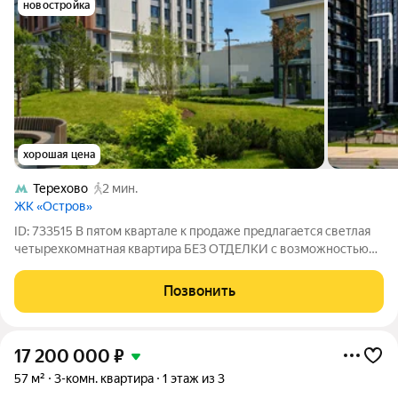
новостройка
хорошая цена
Терехово
2 мин.
ЖК «Остров»
ID: 733515 В пятом квартале к продаже предлагается светлая
четырехкомнатная квартира БЕЗ ОТДЕЛКИ с возможностью
сделать две или три спальни с открытым видом на зеленый
двор и школу. ФУНКЦИОНАЛЬНАЯ ПЛАНИРОВКА: -три
Позвонить
спальни -кухня-гостиная -два санузла
17 200 000
₽
57 м²
3-комн. квартира
1 этаж из 3