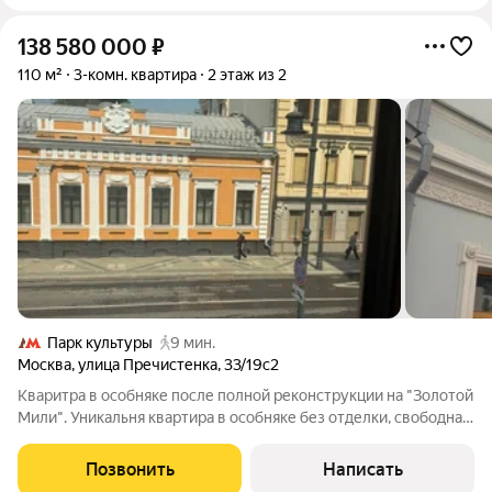
138 580 000
₽
110 м²
3-комн. квартира
2 этаж из 2
Парк культуры
9 мин.
Москва
,
улица Пречистенка
,
33/19с2
Кваритра в особняке после полной реконструкции на "Золотой
Мили". Уникальня квартира в особняке без отделки, свободная
планировка. Возможная планировка: кухня-гостиная, 2
спальни, 3 санузла. Много окон, квартира светлая. Из окон
Позвонить
Написать
открывается вид в