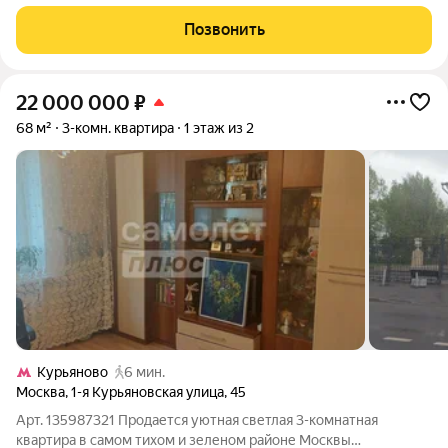
собственным приватным участком 8 соток, который можно
обустроить в качестве патио или зоны отдыха на свежем
Позвонить
воздухе. Апартамент с
22 000 000
₽
68 м²
3-комн. квартира
1 этаж из 2
Курьяново
6 мин.
Москва
,
1-я Курьяновская улица
,
45
Арт. 135987321 Продается уютная светлая 3-комнатная
квартира в самом тихом и зеленом районе Москвы