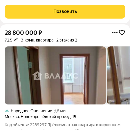
малоэтажной застройки, окна на разные стороны. Комнаты
изолированные, санузел раздельный. Бонусом идет -
Позвонить
подсобное подвальное помещение Во дворе
28 800 000
₽
72,5 м²
3-комн. квартира
2 этаж из 2
Народное Ополчение
8 мин.
Москва
,
Новохорошёвский проезд
,
15
Код объекта: 2289297. Трёхкомнатная квартира в кирпичном