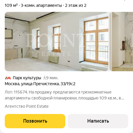
109 м²
3-комн. апартаменты
2 этаж из 2
Парк культуры
9 мин.
Москва
,
улица Пречистенка
,
33/19с2
Лот: 115674. На продажу предлагаются трехкомнатные
апартаменты свободной планировки, площадью 109 кв.м., в
историческом центре столицы. Возможная планировка: кухня-
Агентство Point Estate
гостиная, две спальни, одна из которых со своим санузлом,
кладовая, раздельный
Позвонить
Написать