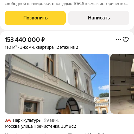
свободной планировки, площадью 106,6 кв.м., в историческом
центре столицы. Возможная планировка: кухня-гостиная, две
спальни, одна из которых со своим санузлом, совмещенный
Позвонить
Написать
санузел,
153 440 000
₽
110 м²
3-комн. квартира
2 этаж из 2
Парк культуры
9 мин.
Москва
,
улица Пречистенка
,
33/19с2