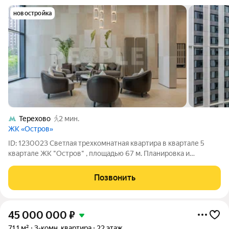
новостройка
Терехово
2 мин.
ЖК «Остров»
ID: 1230023 Светлая трехкомнатная квартира в квартале 5
квартале ЖК "Остров" , площадью 67 м. Планировка и
особенности: Просторная светлая квартира на 12 этаже. Окна
выходят в тихий «заповедный» двор никакого шума
Позвонить
магистралей. Ключевые
45 000 000
₽
71,1 м²
3-комн. квартира
22 этаж