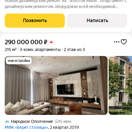
Новый дизайнерский ремонт на "Золотой Мили". Апартамент с
дизайнерским ремонтом, оборудован всей необходимой
техникой и мебелью. Планировка: кухня-гостиная, 2 спальни, 3
санузла. Из окон открывается вид в уютный дворик. 2-х
Позвонить
Написать
этажный исторический
290 000 000
₽
215 м²
3-комн. апартаменты
2 этаж из 3
новостройка
Народное Ополчение
15 мин.
МФК «Берег столицы»
, 2 квартал 2019