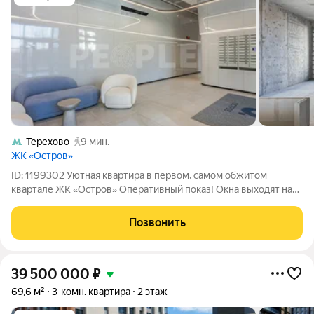
Терехово
9 мин.
ЖК «Остров»
ID: 1199302 Уютная квартира в первом, самом обжитом
квартале ЖК «Остров» Оперативный показ! Окна выходят на
две стороны вид на благоустроенный двор и реку. Квартал
сдался раньше всех, инфраструктура полностью
Позвонить
функционирует. Общая площадь 67,8 м
39 500 000
₽
69,6 м²
3-комн. квартира
2 этаж