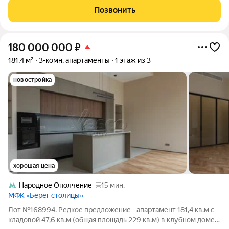
полярников». Аккуратный кирпичный особняк с 2 подъездами
Позвонить
спрятан в небольшой исторической улочке
180 000 000
₽
181,4 м²
3-комн. апартаменты
1 этаж из 3
новостройка
хорошая цена
Народное Ополчение
15 мин.
МФК «Берег столицы»
Лот №168994. Редкое предложение - апартамент 181,4 кв.м с
кладовой 47,6 кв.м (общая площадь 229 кв.м) в клубном доме с