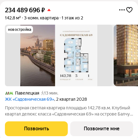
234 489 696
₽
142,8 м²
3-комн. квартира
1 этаж из 2
новостройка
Павелецкая
13 мин.
ЖК «Садовническая 69»
, 2 квартал 2028
Просторная светлая квартира площадью 142,78 кв.м. Клубный
квартал делюкс класса «Садовническая 69» на острове Балчуг
Уникальный адрес в сердце Москвы первая линия
Садовнической набережной, золотой остров Балчуг. Тишина и
Позвонить
Позвоните мне
уединённость сочетаются с