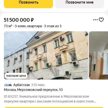
Садовнической набережной, золотой остров Балчуг. Тишина и
Позвонить
Позвоните мне
уединённость сочетаются с
51 500 000
₽
73 м²
3-комн. квартира
3 этаж из 3
хорошая цена
Арбатская
10 мин.
Москва
,
Мерзляковский переулок
,
10
ID 65237. Уникальное предложение в Мерзляковском
переулке квартира с высоким потенциалом в известном
историческом доме-памятнике, известный как «Дом