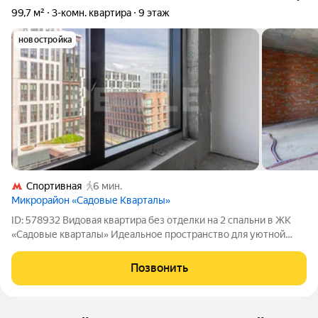
99,7 м²
3-комн. квартира
9 этаж
новостройка
Спортивная
6 мин.
Микрорайон «Садовые Кварталы»
ID: 578932 Видовая квартира без отделки на 2 спальни в ЖК
«Садовые кварталы» Идеальное пространство для уютной
жизни в престижном комплексе премиум-класса Площадь:
99.7 м Этаж: 9 Локация: ЖК Садовые кварталы, Хамовники,
Позвонить
Москва Квартира со