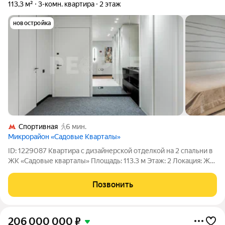
113,3 м²
3-комн. квартира
2 этаж
новостройка
Спортивная
6 мин.
Микрорайон «Садовые Кварталы»
ID: 1229087 Квартира с дизайнерской отделкой на 2 спальни в
ЖК «Садовые кварталы» Площадь: 113.3 м Этаж: 2 Локация: ЖК
Садовые кварталы, Хамовники, Москва Квартира с
дизайнерской отделкой в одном из самых востребованных
Позвонить
жилых комплексов Москвы
206 000 000
₽