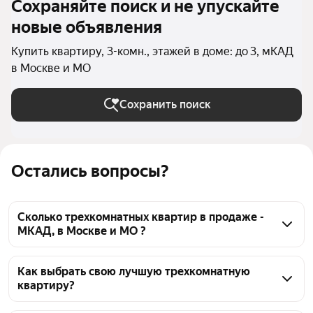
Сохраняйте поиск и не упускайте
новые объявления
Купить квартиру, 3-комн., этажей в доме: до 3, мКАД
в Москве и МО
Сохранить поиск
Остались вопросы?
Сколько трехкомнатных квартир в продаже -
МКАД, в Москве и МО ?
На Яндекс Недвижимости в продаже - МКАД, в 
Москве и МО 35 трехкомнатных квартир, из них 32 
Как выбрать свою лучшую трехкомнатную
квартиру?
объявления от агентств, 3 объявления от 
застройщиков
Чтобы купить 3-комнатную квартиру в 