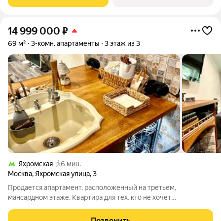
уединённость сочетаются с
14 999 000
₽
69 м²
3-комн. апартаменты
3 этаж из 3
Яхромская
6 мин.
Москва
,
Яхромская улица
,
3
Продается апартамент, расположенный на третьем,
мансардном этаже. Квартира для тех, кто не хочет
стандартных бетонных коробок, а ищет что-то оригинальное.
По факту 4 комнаты евро. Три отдельных комнаты и большая
Позвонить