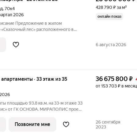
428 790 ₽ за м²
од
,
70к4
квартал 2026
онлайн показ
Описание Предложение в жилом
 «Сказочный лес» расположенного в
сти от Национального парка «Лосиный
есного массива Москвы. Район
6 августа 2026
 Это
36 675 800
₽
е апартаменты · 33 этаж из 35
от 153 703 ₽ в месяц
 2026
ты площадью 93.8 кв.м. на 33-м этаже 33
с» от ГК ОСНОВА. МИРАПОЛИС проект
бы рядом было всё для работы, отдыха и
з четырех башен с авторскими
26 сентября
Позвоните мне
2023