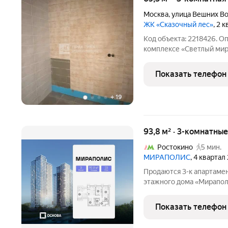
Москва
,
улица Вешних В
ЖК «Сказочный лес»
, 2 
Код объекта: 2218426. 
комплексе «Светлый мир
непосредственной близо
остров», крупнейшего л
Показать телефон
Ярославский в г. Москвы.
+
19
93,8 м² · 3-комнатны
Ростокино
5 мин.
МИРАПОЛИС
, 4 квартал
Продаются 3-к апартамен
этажного дома «Мираполи
для тех, кому важно, что
жизни. Проект состоит и
Показать телефон
стеклянными