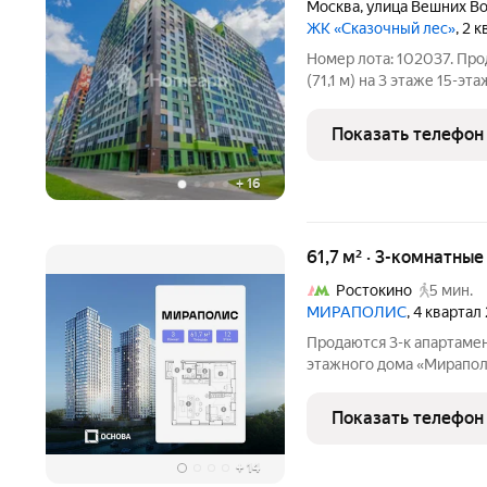
Москва
,
улица Вешних В
ЖК «Сказочный лес»
, 2 
Номер лота: 102037. Про
(71,1 м) на 3 этаже 15-э
класса «Сказочный лес». Ключ
мгновенного заселения и
Показать телефон
квартире
+
16
61,7 м² · 3-комнатны
Ростокино
5 мин.
МИРАПОЛИС
, 4 квартал
Продаются 3-к апартамен
этажного дома «Мираполи
для тех, кому важно, что
жизни. Проект состоит и
Показать телефон
стеклянными
+
14