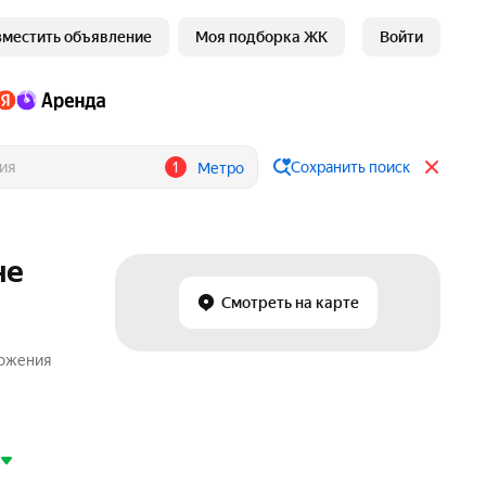
зместить объявление
Моя подборка ЖК
Войти
1
Сохранить поиск
Метро
не
Смотреть на карте
ложения