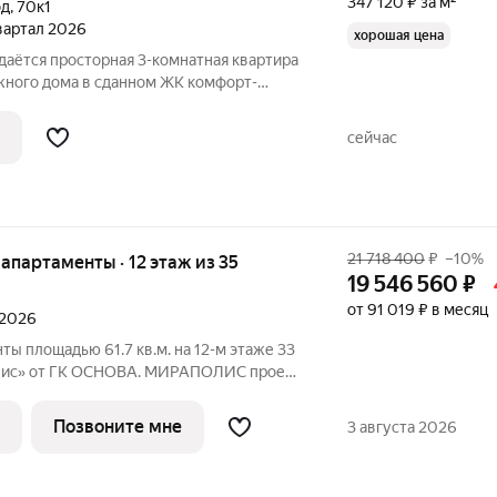
347 120 ₽ за м²
од
,
70к1
квартал 2026
хорошая цена
даётся просторная 3-комнатная квартира
тажного дома в сданном ЖК комфорт-
и уже получены возможность
 начала ремонта. Чистовая отделка, в
сейчас
21 718 400
₽
–10%
е апартаменты · 12 этаж из 35
19 546 560
₽
от 91 019 ₽ в месяц
 2026
ты площадью 61.7 кв.м. на 12-м этаже 33
с» от ГК ОСНОВА. МИРАПОЛИС проект
бы рядом было всё для работы, отдыха и
з четырех башен с авторскими
Позвоните мне
3 августа 2026