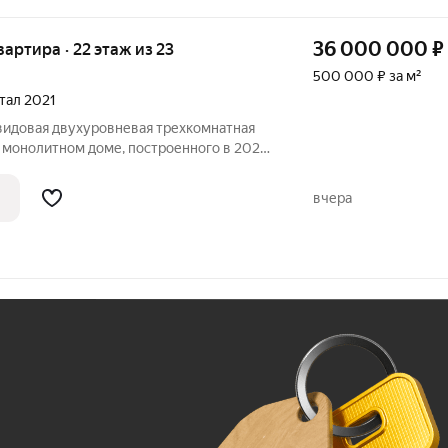
36 000 000
₽
квартира · 22 этаж из 23
500 000 ₽ за м²
ртал 2021
видовая двухуровневая трехкомнатная
 монолитном доме, построенного в 2021
ртире сделан
применением дорогих материалов.
вчера
Ж