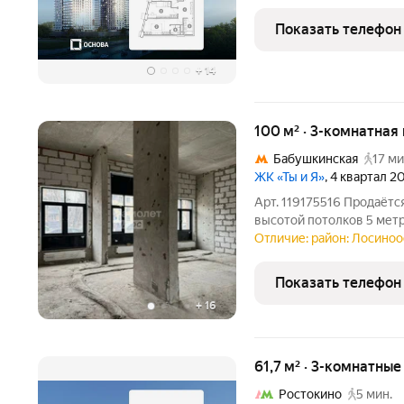
для тех, кому важно, что
жизни. Проект состоит и
Показать телефон
стеклянными
+
14
100 м² · 3-комнатная
Бабушкинская
17 ми
ЖК «Ты и Я»
, 4 квартал 2
Арт. 119175516 Продаётс
высотой потолков 5 мет
назначение, проведены 
Отличие: район: Лосино
Плюс Ты и Я. Есть прим
вдвое. Отдельный
Показать телефон
+
16
61,7 м² · 3-комнатны
Ростокино
5 мин.