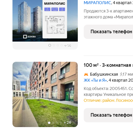
МИРАПОЛИС
, 4 квартал
Продаются 3-к апартамен
этажного дома «Мираполи
для тех, кому важно, что
жизни. Проект состоит и
Показать телефон
стеклянными
+
14
100 м² · 3-комнатная 
Бабушкинская
17 ми
ЖК «Ты и Я»
, 4 квартал 2
Код объекта: 2005451. С
квартиры Уникальное п
Москвы просторная трёхкомнатная квартира. Расположенная на
Отличие: район: Лосино
первом этаже 22-этажно
кв.м. предлагает
Показать телефон
+
26