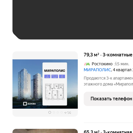
До 30 тыс. ₽
До 50 тыс. ₽
До 70 тыс. ₽
Больше 100 тыс. ₽
79,3 м² · 3-комнатны
Ростокино
5 мин.
МИРАПОЛИС
, 4 квартал
Продаются 3-к апартамен
этажного дома «Мираполи
для тех, кому важно, что
жизни. Проект состоит и
Показать телефон
стеклянными
+
14
65,3 м² · 3-комнатна