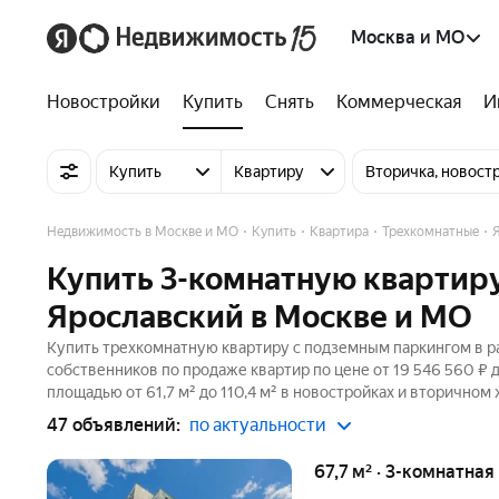
Москва и МО
Новостройки
Купить
Снять
Коммерческая
И
Купить
Квартиру
Вторичка, новост
Недвижимость в Москве и МО
Купить
Квартира
Трехкомнатные
Купить 3-комнатную квартир
Ярославский в Москве и МО
Купить трехкомнатную квартиру с подземным паркингом в ра
собственников по продаже квартир по цене от 19 546 560 ₽
площадью от 61,7 м² до 110,4 м² в новостройках и вторичном
47 объявлений:
по актуальности
67,7 м² · 3-комнатная