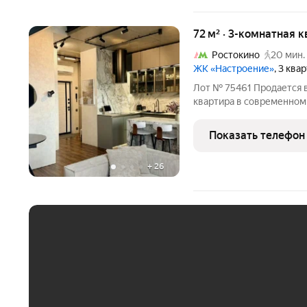
72 м² · 3-комнатная 
Ростокино
20 мин.
ЖК «Настроение»
, 3 ква
Лот № 75461 Продается 
квартира в современном
году. Общая площадь квартиры 72 кв. м. В ква
качественный ремонт с 
Показать телефон
Просторная
+
26
ЕЖЕМЕСЯЧНЫЙ ПЛАТЁ