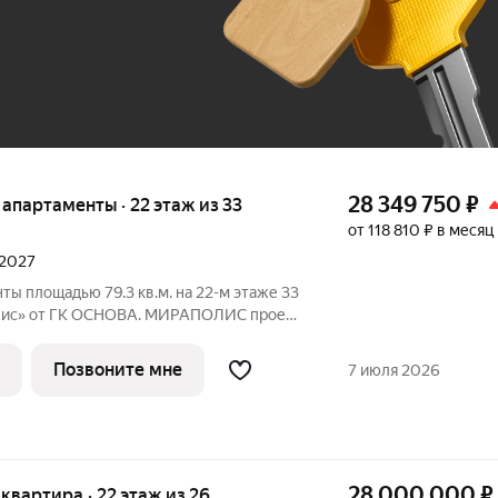
До 100 тыс. ₽
28 349 750
₽
е апартаменты · 22 этаж из 33
от 118 810 ₽ в месяц
 2027
ты площадью 79.3 кв.м. на 22-м этаже 33
с» от ГК ОСНОВА. МИРАПОЛИС проект
бы рядом было всё для работы, отдыха и
з четырех башен с авторскими
Позвоните мне
7 июля 2026
28 000 000
₽
я квартира · 22 этаж из 26