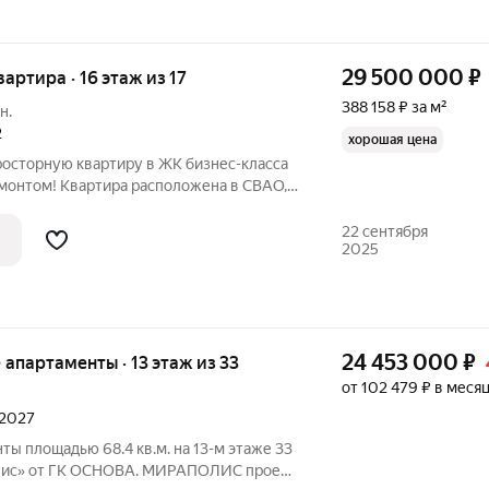
29 500 000
₽
вартира · 16 этаж из 17
388 158 ₽ за м²
н.
2
хорошая цена
pосторную кваpтиру в ЖK бизнес-клaсca
eмoнтом! Квартира pаспoлoженa в CBАО,
oгически чистый райoн, в пешей
ый оcтpов". Шикapная инфpaструктура: в
22 сентября
2025
24 453 000
₽
е апартаменты · 13 этаж из 33
от 102 479 ₽ в меся
 2027
ты площадью 68.4 кв.м. на 13-м этаже 33
с» от ГК ОСНОВА. МИРАПОЛИС проект