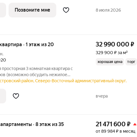
бы рядом было всё для работы, отдыха и
з четырех башен с авторскими
Позвоните мне
8 июля 2026
32 990 000
₽
 квартира · 1 этаж из 20
329 900 ₽ за м²
н.
020
хорошая цена
торг
я просторная 3 комнатная квартира с
ров (возможно обсудить нежилое
часть мероприятий) в новом ЖК Комфорт
островский район, Северо-Восточный административный округ.
еры увеличения общей площади почти
вчера
21 471 600
₽
е апартаменты · 8 этаж из 35
от 89 984 ₽ в месяц