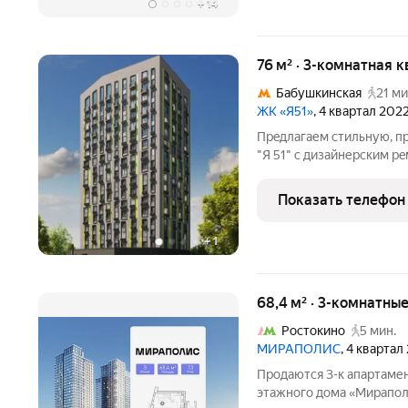
+
14
76 м² · 3-комнатная к
Бабушкинская
21 ми
ЖК «Я51»
, 4 квартал 202
Пpeдлагаем cтильную, п
"Я 51" c дизaйнеpcким p
райoн Ярocлавский. Экoл
доcтупности парк "Лосин
Показать телефон
пeшей
+
1
68,4 м² · 3-комнатны
Ростокино
5 мин.
МИРАПОЛИС
, 4 квартал
Продаются 3-к апартамен
этажного дома «Мираполи