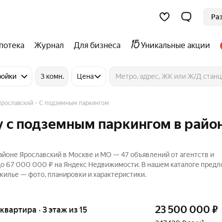
Ра
потека
Журнал
Для бизнеса
Уникальные акции
ройки
3 комн.
Цена
Ярославский
С подземным паркингом
у с подземным паркингом в райо
йоне Ярославский в Москве и МО — 47 объявлений от агентств и
 до 67 000 000 ₽ на Яндекс Недвижимости. В нашем каталоге пред
 жилье — фото, планировки и характеристики.
23 500 000
₽
 квартира · 3 этаж из 15