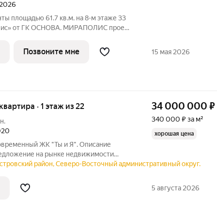
 2026
ты площадью 61.7 кв.м. на 8-м этаже 33
с» от ГК ОСНОВА. МИРАПОЛИС проект
бы рядом было всё для работы, отдыха и
з четырех башен с авторскими
Позвоните мне
15 мая 2026
34 000 000
₽
квартира · 1 этаж из 22
340 000 ₽ за м²
н.
020
хорошая цена
овременный ЖК "Ты и Я". Описание
редложение на рынке недвижимости
островский район, Северо-Восточный административный округ.
го дома, квартира общей площадью 100
5 августа 2026