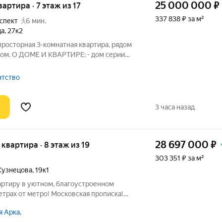
25 000 000
₽
вартира · 7 этаж из 17
337 838 ₽ за м²
спект
6 мин.
ца
,
27к2
просторная 3-комнатная квартира, рядом
ом. О ДОМЕ И КВАРТИРЕ: - дом серии
ез запахов; - замена лифтового
в 2025 г. - функциональная планировка
ентство
3 часа назад
28 697 000
₽
я квартира · 8 этаж из 19
303 351 ₽ за м²
Кузнецова
,
19к1
артиру в уютном, благоустроенном
трах от метро! Московская прописка!
ольшой семьи! Просторная квартира с 3-
 Арка,
атами и авторским ремонтом. Готова к