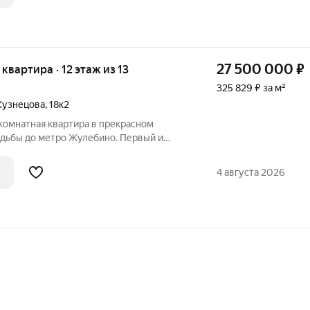
27 500 000
₽
я квартира · 12 этаж из 13
325 829 ₽ за м²
Кузнецова
,
18к2
комнатная квартира в прекрасном
одьбы до метро Жулебино. Первый и
НИК с момента постройки дома 1996г!
ра общей площадью 84,4 кв. м,(учетом
4 августа 2026