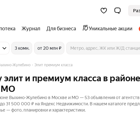
Ра
потека
Журнал
Для бизнеса
Уникальные акции
3 комн.
от 20 млн ₽
Выхино-Жулебино
Элит премиум класса
 элит и премиум класса в район
и МО
йоне Выхино-Жулебино в Москве и МО — 53 объявления от агентств
 до 31 500 000 ₽ на Яндекс Недвижимости. В нашем каталоге пред
лье — фото, планировки и характеристики.