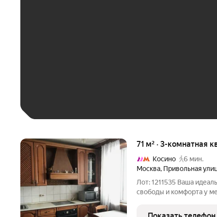
ЕЖЕМЕСЯЧНЫЙ ПЛАТЁ
До 30 тыс. ₽
До 50 тыс. ₽
До 70 тыс. ₽
Больше 100 тыс. ₽
71 м² · 3-комнатная к
Косино
6 мин.
Москва
,
Привольная ули
Лот: 1211535 Ваша идеаль
свободы и комфорта у м
минутах пешком. В прес
Оптимальный 6 этаж-"Зол
Показать телефон