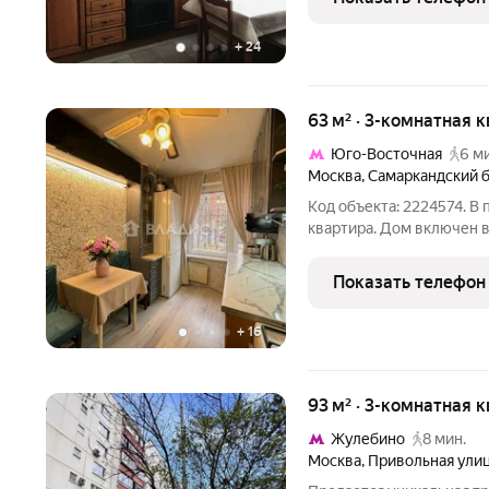
панорамный вид
+
24
63 м² · 3-комнатная к
Юго-Восточная
6 м
Москва
,
Самаркандский 
Код объекта: 2224574. В
квартира. Дом включен 
дает новому собственни
плюсы покупки под рено
Показать телефон
получите новую
+
16
93 м² · 3-комнатная к
Жулебино
8 мин.
Москва
,
Привольная ули