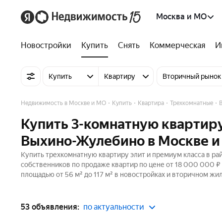
Москва и МО
Новостройки
Купить
Снять
Коммерческая
И
Купить
Квартиру
Вторичный рынок
Недвижимость в Москве и МО
Купить
Квартира
Трехкомнатные
Купить 3-комнатную квартиру
Выхино-Жулебино в Москве 
Купить трехкомнатную квартиру элит и премиум класса в ра
собственников по продаже квартир по цене от 18 000 000 ₽
площадью от 56 м² до 117 м² в новостройках и вторичном жи
53 объявления:
по актуальности