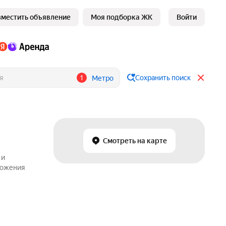
зместить объявление
Моя подборка ЖК
Войти
1
Сохранить поиск
Метро
е
Смотреть на карте
 и
ложения