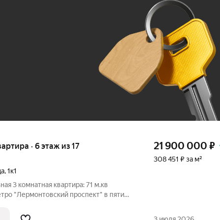
Ж
До 100 тыс. ₽
21 900 000
₽
вартира · 6 этаж из 17
308 451 ₽ за м²
ца
,
1к1
ная 3 комнатная квартира: 71 м.кв
етро "Лермонтовский проспект" в пяти
тижном и экологичном районе Москвы.
отая середина" Тепло, тихо, отличный
3 июля 2026