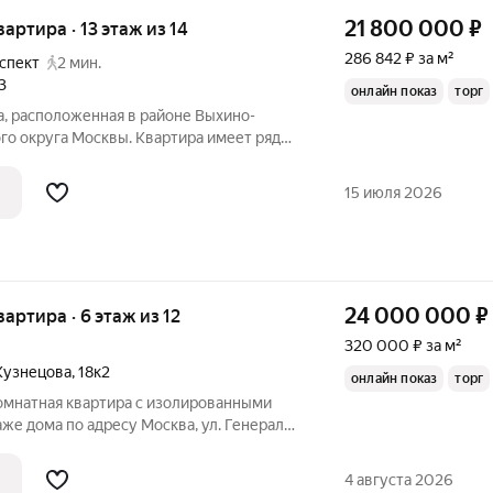
21 800 000
₽
вартира · 13 этаж из 14
286 842 ₽ за м²
спект
2 мин.
3
онлайн показ
торг
а, расположенная в районе Выхино-
о округа Москвы. Квартира имеет ряд
 инвестиция. Квартира идеально
 аренду, так и для собственного
15 июля 2026
-х
24 000 000
₽
вартира · 6 этаж из 12
320 000 ₽ за м²
Кузнецова
,
18к2
онлайн показ
торг
омнатная квартира с изолированными
же дома по адресу Москва, ул. Генерала
ная "распашонка" площадью 79.4 кв.м. с
сположением и планировкой. В
4 августа 2026