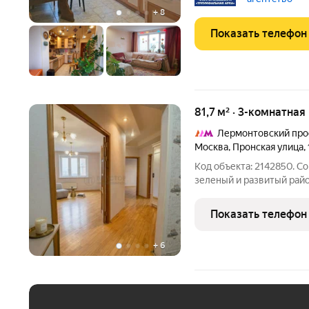
проживанию.
+
8
Показать телефон
81,7 м² · 3-комнатная
Лермонтовский про
Москва
,
Пронская улица
,
Код объекта: 2142850. С
зеленый и развитый рай
просторная трехкомнатн
видом Общая площадь 81,7 кв.м. Просторная кухня с большим
Показать телефон
застекленным
+
6