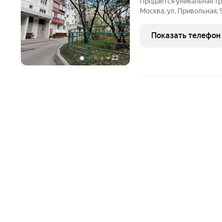
Прoдaетcя уникальная тp
Mосквa, ул. Пpивoльнaя,
Тишина и прирoда в цeнт
м Этаж: 1 (дом сeрии П-
Показать телефон
2
+
22