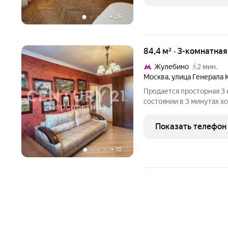
+
26
84,4 м² · 3-комнатна
Жулебино
2 мин.
Москва
,
улица Генерала 
Продается просторная 3 
состоянии в 3 минутах х
единственный СОБСТВЕН
Без обременений. Кварти
Показать телефон
3х лоджий и
+
18