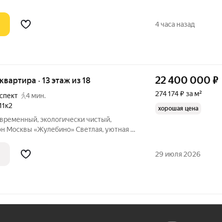
4 часа назад
22 400 000
₽
 квартира · 13 этаж из 18
274 174 ₽ за м²
спект
4 мин.
11к2
хорошая цена
овременный, экологически чистый,
он Москвы «Жулебино» Светлая, уютная и
ая квартира с отличным панорамным
29 июля 2026