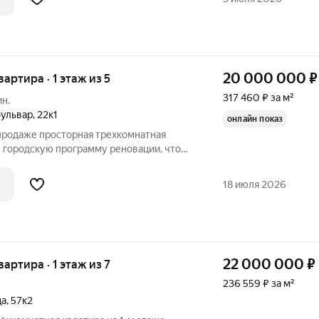
20 000 000
₽
вартира · 1 этаж из 5
317 460 ₽ за м²
ин.
бульвар
,
22к1
онлайн показ
 продаже просторная трехкомнатная
в городскую программу реновации, что
ку уникальное преимущество: Ключевые
вацию: 1. Равнозначное возмещение. Вы
18 июля 2026
22 000 000
₽
вартира · 1 этаж из 7
236 559 ₽ за м²
ца
,
57к2