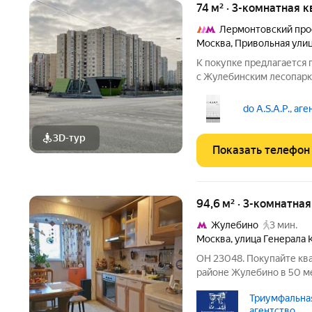
74 м² · 3-комнатная к
Лермонтовский про
Москва
,
Привольная ули
К покупке предлагается 
с Жулебинским лесопарк
П-44; - чистый подъезд б
оборудования выполнена 
do A.S.A.P., аг
(распашонка),
3D-тур
Показать телефон
94,6 м² · 3-комнатна
Жулебино
3 мин.
Москва
,
улица Генерала 
ОН 23048. Покупайте кв
районе Жулебино в 50 ме
Идеально подойдет для б
Триумфальная
мя изолированными комн
агентство