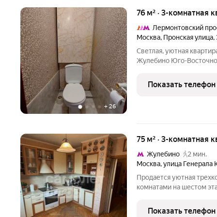
76 м² · 3-комнатная к
Лермонтовский про
Москва
,
Пронская улица
,
Светлая, уютная квартир
Жулебино Юго-Восточног
преимуществ: - Отличная
подойдет как для сдачи в
Показать телефон
проживания; - Большая 3
+
26
75 м² · 3-комнатная к
Жулебино
2 мин.
Москва
,
улица Генерала 
Продается уютная трехк
комнатами на шестом эта
Кузнецова, 18к2. Простор
комфортным, удобным ра
Показать телефон
квартире выполнен