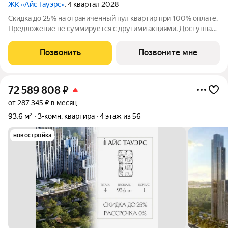
ЖК «Айс Тауэрс»
, 4 квартал 2028
Скидка до 25% на ограниченный пул квартир при 100% оплате.
Предложение не суммируется с другими акциями. Доступна
беспроцентная рассрочка от застройщика. Просторная 3-
комнатная квартира 92.8 м на 16 этаже в премиальном ЖК
Позвонить
Позвоните мне
«Айс Тауэрс» (ЗАО Москвы,
72 589 808
₽
от 287 345 ₽ в месяц
93,6 м²
3-комн. квартира
4 этаж из 56
новостройка