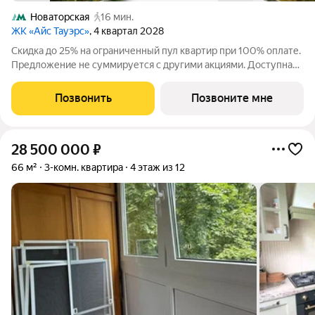
Новаторская
16 мин.
ЖК «Айс Тауэрс»
, 4 квартал 2028
Скидка до 25% на ограниченный пул квартир при 100% оплате.
Предложение не суммируется с другими акциями. Доступна
беспроцентная рассрочка от застройщика. Просторная 3-
комнатная квартира 93.6 м на 4 этаже в премиальном ЖК «Айс
Позвонить
Позвоните мне
Тауэрс» (ЗАО Москвы, ул.
28 500 000
₽
66 м²
3-комн. квартира
4 этаж из 12