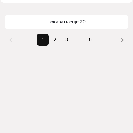
Москве и МО
Площадь
55 — 141 м²
Для легкого выбора подходящей квартиры в 
Самый дорогой объект
104 млн ₽
Показать ещё 20
верхней части страницы есть самые частые 
комбинации фильтров, например «» или «»
Помимо удобной сортировки по цене продажи вы 
1
2
3
...
6
можете отсортировать результаты по стоимости 
квадратного метра или площади