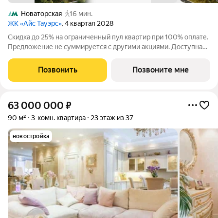
Новаторская
16 мин.
ЖК «Айс Тауэрс»
, 4 квартал 2028
Скидка до 25% на ограниченный пул квартир при 100% оплате.
Предложение не суммируется с другими акциями. Доступна
беспроцентная рассрочка от застройщика. Просторная 3-
комнатная квартира 96.6 м на 6 этаже в премиальном ЖК «Айс
Позвонить
Позвоните мне
Тауэрс» (ЗАО Москвы, ул.
63 000 000
₽
90 м²
3-комн. квартира
23 этаж из 37
новостройка