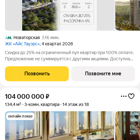
Новаторская
16 мин.
ЖК «Айс Тауэрс»
, 4 квартал 2028
Скидка до 25% на ограниченный пул квартир при 100% оплате.
Предложение не суммируется с другими акциями. Доступна
беспроцентная рассрочка от застройщика. Просторная 3-
комнатная квартира 88.8 м на 5 этаже в премиальном ЖК «Айс
Позвонить
Позвоните мне
Тауэрс» (ЗАО Москвы, ул.
104 000 000
₽
134,4 м²
3-комн. квартира
14 этаж из 18
онлайн показ