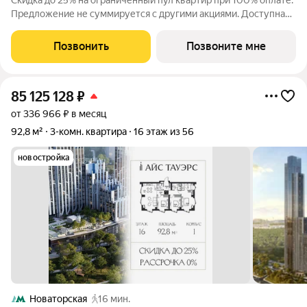
Скидка до 25% на ограниченный пул квартир при 100% оплате.
Предложение не суммируется с другими акциями. Доступна
беспроцентная рассрочка от застройщика. Просторная 3-
комнатная квартира 92.5 м на 3 этаже в премиальном ЖК «Айс
Позвонить
Позвоните мне
Тауэрс» (ЗАО Москвы, ул.
85 125 128
₽
от 336 966 ₽ в месяц
92,8 м²
3-комн. квартира
16 этаж из 56
новостройка
Новаторская
16 мин.