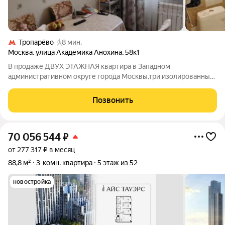
Тропарёво
8 мин.
Москва
,
улица Академика Анохина
,
58к1
В продаже ДВУХ ЭТАЖНАЯ квартира в Западном
административном округе города Москвы,три изолированные
комнаты,два санузла,две застекленные лоджии (одна
утеплена),четыре собственника(в собственности с основания
Позвонить
постройки дома),в подъезде консьерж,за
70 056 544
₽
от 277 317 ₽ в месяц
88,8 м²
3-комн. квартира
5 этаж из 52
новостройка