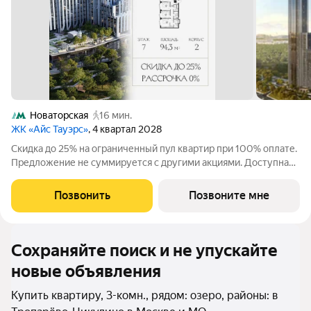
Новаторская
16 мин.
ЖК «Айс Тауэрс»
, 4 квартал 2028
Скидка до 25% на ограниченный пул квартир при 100% оплате.
Предложение не суммируется с другими акциями. Доступна
беспроцентная рассрочка от застройщика. Просторная 3-
комнатная квартира 94.3 м на 7 этаже в премиальном ЖК «Айс
Позвонить
Позвоните мне
Тауэрс» (ЗАО Москвы, ул.
Сохраняйте поиск и не упускайте
новые объявления
Купить квартиру, 3-комн., рядом: озеро, районы: в