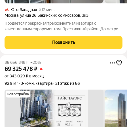
Юго-Западная
12 мин.
Москва
,
улица 26 Бакинских Комиссаров
,
3к3
Продается прекрасная трехкомнатная квартира с
качественным евроремонтом. Престижный район! До метро
Юго-Западная 10-15 минут пешком. Общая площадь 63,1 кв.м. +
две застекленные лоджии! Комнаты все изолированные, 16-
Позвонить
15-13, что обеспечивает комфорт и
86 656 848
₽
–20%
69 325 478
₽
от 343 029 ₽ в месяц
92,9 м²
3-комн. квартира
21 этаж из 56
новостройка