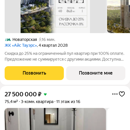
Новаторская
16 мин.
ЖК «Айс Тауэрс»
, 4 квартал 2028
Скидка до 25% на ограниченный пул квартир при 100% оплате.
Предложение не суммируется с другими акциями. Доступна
беспроцентная рассрочка от застройщика. Просторная 3-
комнатная квартира 86.8 м на 40 этаже в премиальном ЖК
Позвонить
Позвоните мне
«Айс Тауэрс» (ЗАО Москвы,
27 500 000
₽
75,4 м²
3-комн. квартира
11 этаж из 16