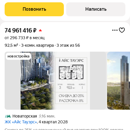
снизить ежемесячный
Позвонить
Написать
74 961 416
₽
от 296 733 ₽ в месяц
92,5 м²
3-комн. квартира
3 этаж из 56
новостройка
Новаторская
16 мин.
ЖК «Айс Тауэрс»
, 4 квартал 2028