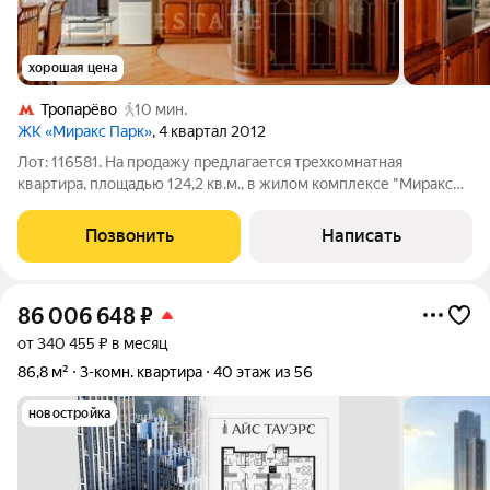
хорошая цена
Тропарёво
10 мин.
ЖК «Миракс Парк»
, 4 квартал 2012
Лот: 116581. На продажу предлагается трехкомнатная
квартира, площадью 124,2 кв.м., в жилом комплексе "Миракс
Парк". Планировка: просторная кухня-гостиная, две спальни,
гардеробная, совмещенный санузел, гостевой санузел,
Позвонить
Написать
прихожая. Высота потолков -
86 006 648
₽
от 340 455 ₽ в месяц
86,8 м²
3-комн. квартира
40 этаж из 56
новостройка