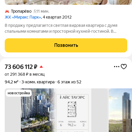
Тропарёво
11 мин.
ЖК «Миракс Парк»
, 4 квартал 2012
В продажу предлагается светлая видовая квартира с думя
спальными комнатами и просторной кухней-гостиной. В
квартире выполнен дорогой дизайнерский ремонт с
использованием самых современных и качественных
Позвонить
материалов. Квартира полностью меблирована
73 606 112
₽
от 291 368 ₽ в месяц
94,2 м²
3-комн. квартира
6 этаж из 52
новостройка