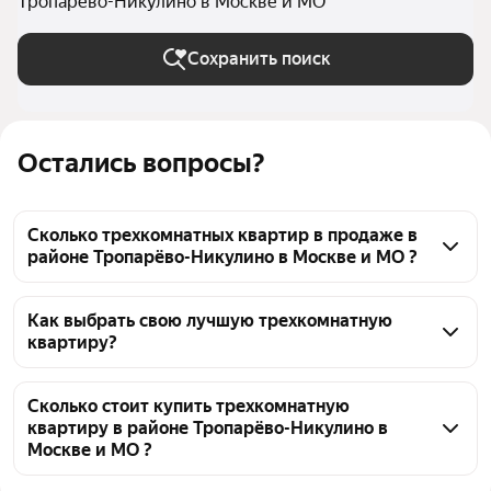
Тропарёво-Никулино в Москве и МО
Сохранить поиск
Остались вопросы?
Сколько трехкомнатных квартир в продаже в
районе Тропарёво-Никулино в Москве и МО ?
На Яндекс Недвижимости в продаже в районе 
Тропарёво-Никулино в Москве и МО 108 
Как выбрать свою лучшую трехкомнатную
квартиру?
трехкомнатных квартир, из них 6 объявлений от 
собственников, 42 объявления от агентств, 60 
Чтобы купить 3-комнатную квартиру рядом с 
объявлений от застройщиков
озером в районе Тропарёво-Никулино, 
Сколько стоит купить трехкомнатную
квартиру в районе Тропарёво-Никулино в
воспользуйтесь тепловой картой для оценки 
Москве и МО ?
инфраструктуры и транспортной доступности в 
выбранном районе в районе Тропарёво-Никулино в 
Цена за квадратный метр
346 784 — 1,06 млн ₽