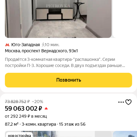
Юго-Западная
10 мин.
Москва
,
проспект Вернадского
,
93к1
Продаётся 3-комнатная квартира-"распашонка". Серии
постройки П-3. Хорошие соседи. В двух подъездах раньше
давали квартиры сотрудникам МГУ. В остальных дипломатам.
Дом находится в экологически благополучном и престижном
Позвонить
районе столицы. Рядом большой
73 828 752
₽
–20%
59 063 002
₽
от 292 249 ₽ в месяц
87,2 м²
3-комн. квартира
15 этаж из 56
новостройка