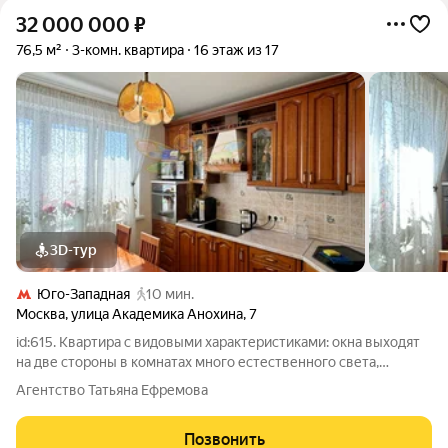
32 000 000
₽
76,5 м²
3-комн. квартира
16 этаж из 17
3D-тур
Юго-Западная
10 мин.
Москва
,
улица Академика Анохина
,
7
id:615. Квартира с видовыми характеристиками: окна выходят
на две стороны в комнатах много естественного света,
открываются приятные виды. О КВАРТИРЕ: Планировка с
Агентство Татьяна Ефремова
тремя изолированными комнатами: 18 кв. м, 14,1 кв. м и 14,2 кв.
м. Такая планировка
Позвонить