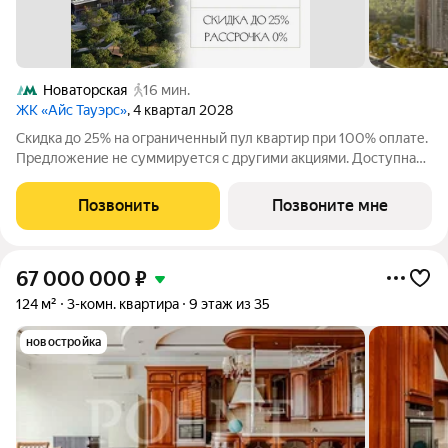
Новаторская
16 мин.
ЖК «Айс Тауэрс»
, 4 квартал 2028
Скидка до 25% на ограниченный пул квартир при 100% оплате.
Предложение не суммируется с другими акциями. Доступна
беспроцентная рассрочка от застройщика. Просторная 3-
комнатная квартира 92.9 м на 21 этаже в премиальном ЖК
Позвонить
Позвоните мне
«Айс Тауэрс» (ЗАО Москвы,
67 000 000
₽
124 м²
3-комн. квартира
9 этаж из 35
новостройка