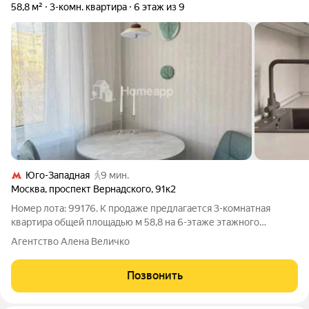
58,8 м²
3-комн. квартира
6 этаж из 9
Юго-Западная
9 мин.
Москва
,
проспект Вернадского
,
91к2
Номер лота: 99176. К продаже предлагается 3-комнатная
квартира общей площадью м 58,8 на 6-этаже этажного
панельного дома в одном из самых комфортных, престижных
Агентство Алена Величко
экологических чистых районов Западного округа. г. Москвы на
проспекте Вернадского. Дом
Позвонить