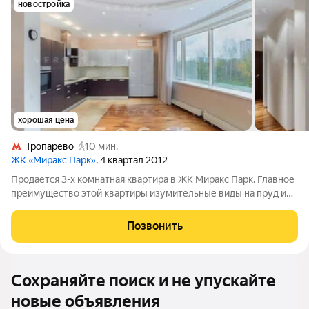
новостройка
хорошая цена
Тропарёво
10 мин.
ЖК «Миракс Парк»
, 4 квартал 2012
Продается 3-х комнатная квартира в ЖК Миракс Парк. Главное
преимущество этой квартиры изумительные виды на пруд и
внутреннюю территорию жилого комплекса, включающую
собственный заповедник с зоопарком. Здесь воплощена
Позвонить
концепция двор без машин, что
Сохраняйте поиск и не упускайте
новые объявления