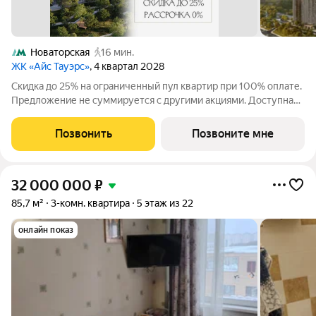
Новаторская
16 мин.
ЖК «Айс Тауэрс»
, 4 квартал 2028
Скидка до 25% на ограниченный пул квартир при 100% оплате.
Предложение не суммируется с другими акциями. Доступна
беспроцентная рассрочка от застройщика. Просторная 3-
комнатная квартира 94.2 м на 6 этаже в премиальном ЖК «Айс
Позвонить
Позвоните мне
Тауэрс» (ЗАО Москвы, ул.
32 000 000
₽
85,7 м²
3-комн. квартира
5 этаж из 22
онлайн показ