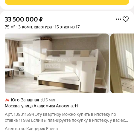
33 500 000
₽
75 м²
3-комн. квартира
15 этаж из 17
Юго-Западная
15 мин.
Москва
,
улица Академика Анохина
,
11
Арт. 139311594 Эту квартиру можно купить в ипотеку по
ставке 11,9%! Если вы планируете покупку в ипотеку, у вас есть
возможность приобрести эту квартиру по ставке от 11,9%
Агентство Канцерик Елена
благодаря нашим банкам-партнерам. Это может существенно