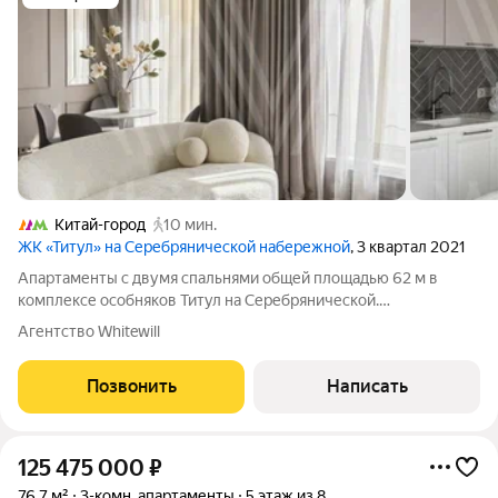
Китай-город
10 мин.
ЖК «Титул» на Серебрянической набережной
, 3 квартал 2021
Апартаменты с двумя спальнями общей площадью 62 м в
комплексе особняков Титул на Серебрянической.
Апартаменты расположены на пятом этаже в корпусе Aureus.
Агентство Whitewill
Выполнена отделка по индивидуальному дизайн-проекту,
интерьеры украшают декоративные молдинги.
Позвонить
Написать
125 475 000
₽
76,7 м²
3-комн. апартаменты
5 этаж из 8