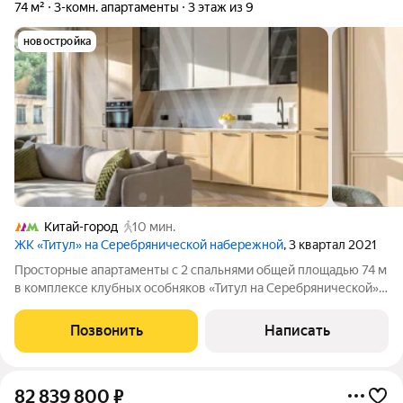
74 м²
3-комн. апартаменты
3 этаж из 9
новостройка
Китай-город
10 мин.
ЖК «Титул» на Серебрянической набережной
, 3 квартал 2021
Просторные апартаменты с 2 спальнями общей площадью 74 м
в комплексе клубных особняков «Титул на Серебрянической».
Угловые апартаменты с готовой отделкой расположены на 3
этаже в корпусе 1.1. Высота потолков 3,2 метра. Планировка:
Позвонить
Написать
кухня-гостиная,
82 839 800
₽