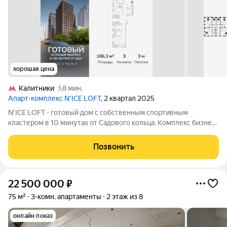
хорошая цена
Калитники
8 мин.
Апарт-комплекс N’ICE LOFT
, 2 квартал 2025
N'ICE LOFT - готовый дом с собственным спортивным
кластером в 10 минутах от Садового кольца. Комплекс бизнес-
класса N'ICE LOFT, девелопером которого выступила
компания КОЛДИ, представляет собой знаковое жилое
Позвонить
пространство, на территории которого
22 500 000
₽
75 м²
3-комн. апартаменты
2 этаж из 8
онлайн показ