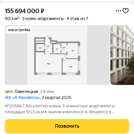
155 694 000
₽
90,3 м²
3-комн. апартаменты
4 этаж из 7
новостройка
Павелецкая
9 мин.
ЖК «A-Residence»
, 2 квартал 2025
№205867 Абсолютно новые 3-комнатные апартаменты
площадью 90,3 кв.м в жилом комплексе A-Residence в
Замоскворечье. Планировка: прихожая, кухня-гостиная, две
спальни, две ванные комнаты. Выполнен качественный
Позвонить
ремонт с использованием натуральных