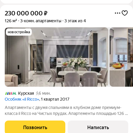
230 000 000
₽
126 м²
3-комн. апартаменты
3 этаж из 4
новостройка
Курская
6 мин.
Особняк «il Ricco»
, 1 квартал 2017
Апартаменты с двумя спальнями в клубном доме премиум-
класса il Ricco на Чистых прудах. Апартементы площадью 126 м
расположены на третьем этаже, интерьер оформлен в
современном стиле. Интерьеры наполнены мебелью и
Позвонить
Написать
бытовой техникой. Спланирована