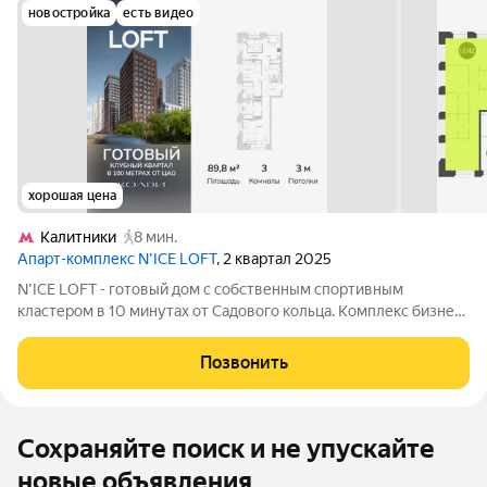
новостройка
есть видео
хорошая цена
Калитники
8 мин.
Апарт-комплекс N’ICE LOFT
, 2 квартал 2025
N'ICE LOFT - готовый дом с собственным спортивным
кластером в 10 минутах от Садового кольца. Комплекс бизнес-
класса N'ICE LOFT, девелопером которого выступила
компания КОЛДИ, представляет собой знаковое жилое
Позвонить
пространство, на территории которого
Сохраняйте поиск и не упускайте
новые объявления