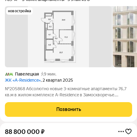
новостройка
Павелецкая
9 мин.
ЖК «A-Residence»
, 2 квартал 2025
№205868 Абсолютно новые 3-комнатные апартаменты 76,7
кв.м в жилом комплексе A-Residence в Замоскворечье.
Планировка: прихожая, кухня-гостиная, две спальни, две
ванные комнаты. Выполнен качественный ремонт с
Позвонить
использованием натуральных материалов,
88 800 000
₽