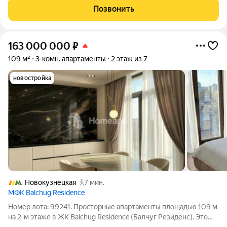
компания КОЛДИ, представляет собой знаковое жилое
Позвонить
пространство, на территории которого
163 000 000
₽
109 м²
3-комн. апартаменты
2 этаж из 7
новостройка
Новокузнецкая
7 мин.
МФК Balchug Residence
Номер лота: 99241. Просторные апартаменты площадью 109 м
на 2-м этаже в ЖК Balchug Residence (Балчуг Резиденс). Это