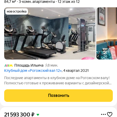
84,7 м²
3-комн. апартаменты
12 этаж из 12
новостройка
Площадь Ильича
8 мин.
Клубный дом «Рогожский вал 12»
, 4 квартал 2021
Последние апартаменты в клубном доме на Рогожском валу!
Полностью готовые к проживанию варианты с дизайнерской
чистовой отделкой в благородных светлых тонах в самом
центре Москвы. Апартаменты с сервисом отеля «Hilton». Лоты
Позвонить
с великолепными видами на
21 593 300
₽