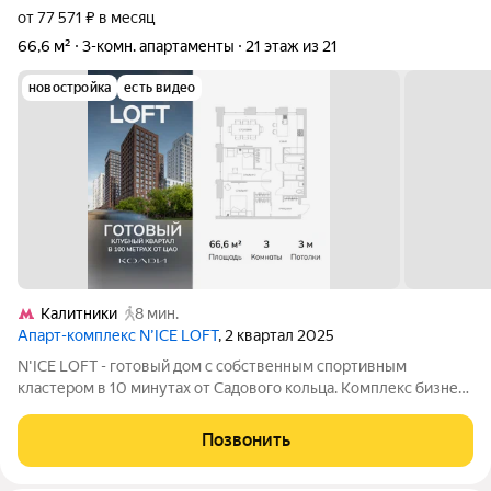
от 77 571 ₽ в месяц
66,6 м²
3-комн. апартаменты
21 этаж из 21
новостройка
есть видео
Калитники
8 мин.
Апарт-комплекс N’ICE LOFT
, 2 квартал 2025
N'ICE LOFT - готовый дом с собственным спортивным
кластером в 10 минутах от Садового кольца. Комплекс бизнес-
класса N'ICE LOFT, девелопером которого выступила
компания КОЛДИ, представляет собой знаковое жилое
Позвонить
пространство, на территории которого