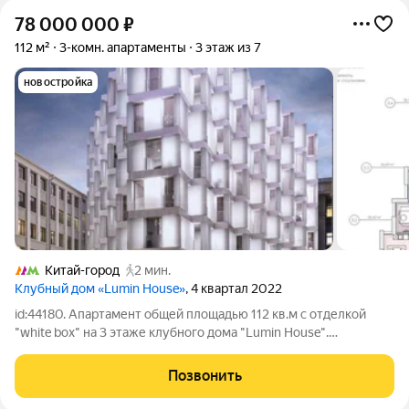
78 000 000
₽
112 м²
3-комн. апартаменты
3 этаж из 7
новостройка
Китай-город
2 мин.
Клубный дом «Lumin House»
, 4 квартал 2022
id:44180. Апартамент общей площадью 112 кв.м с отделкой
"white box" на 3 этаже клубного дома "Lumin House".
Функциональное планировочное решение: просторная кухня-
гостиная, две спальни (мастер-спальня с гардеробной и ванной
Позвонить
комнатой). Максимальная