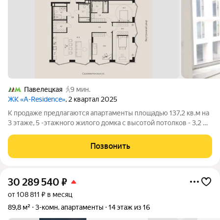
Павелецкая
9 мин.
ЖК «A-Residence»
, 2 квартал 2025
К продаже предлагаются апартаменты площадью 137,2 кв.м на
3 этаже, 5 -этажного жилого домка с высотой потолков - 3,2 м,
расположенный в Жилом комплексе A. Residence (ЦАО, район
Замоскворечье). Собственник: юр. лицо. Жилой комплекс A.
Позвонить
Residence это
30 289 540
₽
от 108 811 ₽ в месяц
89,8 м²
3-комн. апартаменты
14 этаж из 16