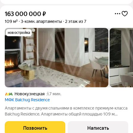
163 000 000
₽
109 м²
3-комн. апартаменты
2 этаж из 7
новостройка
Новокузнецкая
7 мин.
МФК Balchug Residence
Апартаменты с двумя спальнями в комплексе премиум-класса
Balchug Residence. Апартаменты общей площадью 109 м
расположены на втором этаже. Выполнена дизайнерская
отделка в стиле современной классики. Интерьеры украшают
Позвонить
Написать
декоративные молдинги и карнизы.