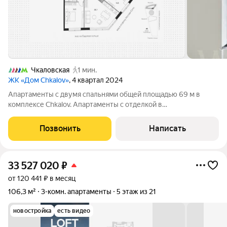
Чкаловская
1 мин.
ЖК «Дом Chkalov»
, 4 квартал 2024
Апартаменты с двумя спальнями общей площадью 69 м в
комплексе Chkalov. Апартаменты с отделкой в
минималистичном стиле от лондонской компании Martin
Hulbert расположены на десятом этаже в башне «Б».
Позвонить
Написать
Планировка: кухня-гостиная, две спальни, два
33 527 020
₽
от 120 441 ₽ в месяц
106,3 м²
3-комн. апартаменты
5 этаж из 21
новостройка
есть видео