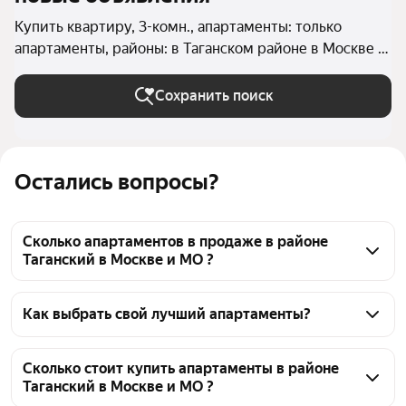
Купить квартиру, 3-комн., апартаменты: только
апартаменты, районы: в Таганском районе в Москве и
МО
Сохранить поиск
Остались вопросы?
Сколько апартаментов в продаже в районе
Таганский в Москве и МО ?
На Яндекс Недвижимости в продаже в районе 
Таганский в Москве и МО 46 апартаменты, из них 2 
Как выбрать свой лучший апартаменты?
объявления от собственников, 29 объявлений от 
Чтобы купить 3-комнатные апартаменты в районе 
агентств, 15 объявлений от застройщиков
Таганский, воспользуйтесь тепловой картой для 
Сколько стоит купить апартаменты в районе
Таганский в Москве и МО ?
оценки инфраструктуры и транспортной 