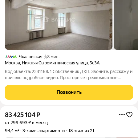
Чкаловская
8 мин.
Москва
,
Нижняя Сыромятническая улица
,
5с3А
Код объекта: 2231168. 1 Собственник ДКП. Звоните, расскажу и
пришлю подробное видео. Просторные трехкомнатные
апартаменты на Нижней Сыромятнической 75 м с кухней 20 м
и потолками 3 м: ощущение воздуха и удобства в кирпичном
Позвонить
доме 1957 года постройки.
83 425 104
₽
от 299 693 ₽ в месяц
94,4 м²
3-комн. апартаменты
18 этаж из 21