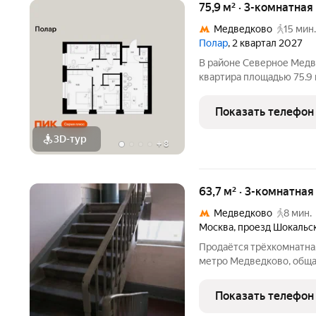
75,9 м² · 3-комнатная
Медведково
15 мин.
Полар
, 2 квартал 2027
В районе Северное Медв
квартира площадью 75.9 н
секция 1) в проекте ПИК
минут пешком до станци
Показать телефон
автомобиле до
3D-тур
+
8
63,7 м² · 3-комнатна
Медведково
8 мин.
Москва
,
проезд Шокальс
Продаётся трёхкомнатна
метро Медведково, общая
изолированные (44.3 кв.м
санузел раздельный, ква
Показать телефон
новая сантехника.