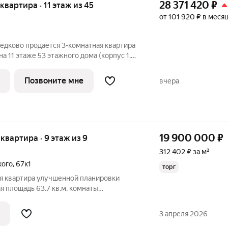
28 371 420
₽
 квартира · 11 этаж из 45
от 101 920 ₽ в меся
едково продаётся 3-комнатная квартира
а 11 этаже 53 этажного дома (корпус 1.4,
 «Полар». Удобное расположение 17
и метро «Медведково». 8 минут на
Позвоните мне
вчера
19 900 000
₽
я квартира · 9 этаж из 9
312 402 ₽ за м²
кого
,
67к1
торг
я квартира улучшенной планировки
 площадь 63.7 кв.м, комнаты
), кухня 7, балкон отделан и застеклён,
ртира в хорошем состоянии, окна ПВХ,
3 апреля 2026