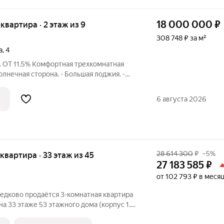
18 000 000
₽
 квартира · 2 этаж из 9
308 748 ₽ за м²
а
,
4
 ОТ 11.5% Комфортная трехкомнатная
олнечная сторона. - Большая лоджия. -
а ИНФРАСТРУКТУРА: - Хорошая
. - Детский сад, школа. -
6 августа 2026
ля
28 614 300
₽
–5%
я квартира · 33 этаж из 45
27 183 585
₽
от 102 793 ₽ в меся
едково продаётся 3-комнатная квартира
а 33 этаже 53 этажного дома (корпус 1.4,
 «Полар». Удобное расположение 17