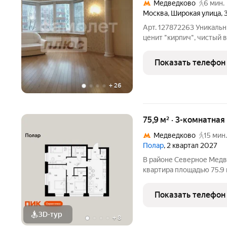
Медведково
6 мин.
Москва
,
Широкая улица
,
Арт. 127872263 Уникальн
ценит "кирпич", чистый в
скверов, чистоту в доме
Продаётся просторная 3-
Показать телефон
малоэтажном ЖК на
+
26
75,9 м² · 3-комнатна
Медведково
15 мин.
Полар
, 2 квартал 2027
В районе Северное Медв
квартира площадью 75.9 н
секция 1) в проекте ПИК
минут пешком до станци
Показать телефон
автомобиле до
3D-тур
+
8