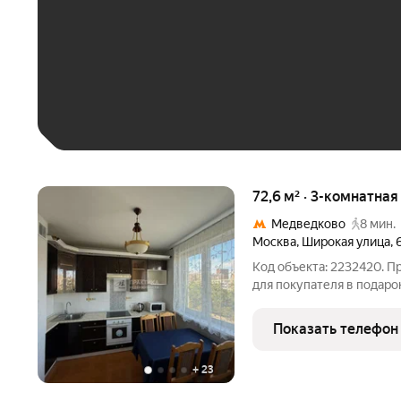
До 30 тыс. ₽
До 50 тыс. ₽
До 70 тыс. ₽
Больше 100 тыс. ₽
72,6 м² · 3-комнатная
Медведково
8 мин.
Москва
,
Широкая улица
,
Код объекта: 2232420. 
для покупателя в подаро
выполнен аккуратный ре
наслаждаться уютной об
Показать телефон
освещённостью и
+
23