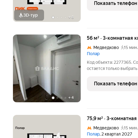
минут пешком до станци
Показать телефон
автомобиле до
3D-тур
+
8
56 м² · 3-комнатная 
Медведково
15 мин.
Полар
Код объекта: 2277365. С
остается только выбрать
светлая квартира с гото
самых современных жил
Показать телефон
Продуманная
+
4
75,9 м² · 3-комнатная
Медведково
15 мин.
Полар
, 2 квартал 2027