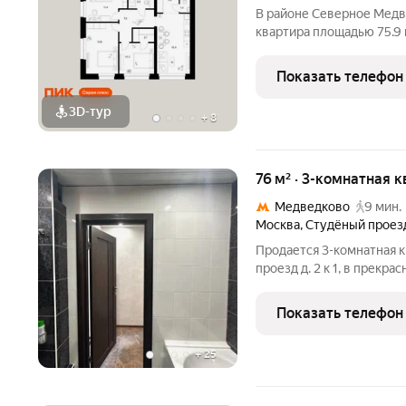
В районе Северное Медв
квартира площадью 75.9 н
секция 1) в проекте ПИК
минут пешком до станци
Показать телефон
автомобиле до
3D-тур
+
8
76 м² · 3-комнатная к
Медведково
9 мин.
Москва
,
Студёный проез
Продается 3-комнатная 
проезд д. 2 к 1, в прекра
минутах пешком от метро
кирпичного дома, этаж 2 
Показать телефон
Жилая
+
25