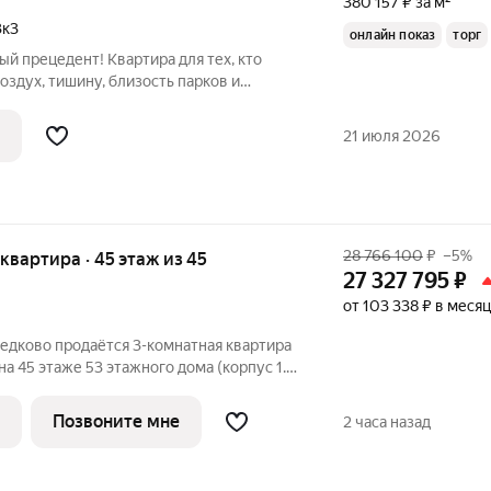
380 157 ₽ за м²
3к3
онлайн показ
торг
ый прецедент! Квартира для тех, кто
оздух, тишину, близость парков и
, приятных соседей и Медведково!.
комнатная квартира 121 м в тихом
21 июля 2026
28 766 100
₽
–5%
я квартира · 45 этаж из 45
27 327 795
₽
от 103 338 ₽ в месяц
едково продаётся 3-комнатная квартира
а 45 этаже 53 этажного дома (корпус 1.4,
 «Полар». Удобное расположение 17
и метро «Медведково». 8 минут на
Позвоните мне
2 часа назад