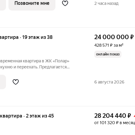
и метро «Медведково». 8 минут на
Позвоните мне
2 часа назад
24 000 000
₽
квартира · 19 этаж из 38
428 571 ₽ за м²
онлайн показ
овременная квартира в ЖК «Полар»
 кухню и переехать. Предлагается
вой качественной отделкой в одном из
ых комплексов Северного Медведкова.
6 августа 2026
28 204 440
₽
 квартира · 2 этаж из 45
от 101 320 ₽ в месяц