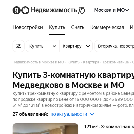
Москва и МО
Новостройки
Купить
Снять
Коммерческая
И
Купить
Квартиру
Вторичка, новост
Недвижимость в Москве и МО
Купить
Квартира
Трехкомнатные
Купить 3-комнатную квартиру
Медведково в Москве и МО
Купить трехкомнатную квартиру с ремонтом в районе Север
по продаже квартир по цене от 16 000 000 ₽ до 45 999 000
51 м² до 121 м² в новостройках и вторичном жилье — фото, п
27 объявлений:
по актуальности
121 м² · 3-комнатная 