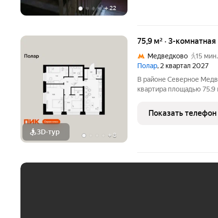
+
22
75,9 м² · 3-комнатна
Медведково
15 мин.
Полар
, 2 квартал 2027
В районе Северное Медв
квартира площадью 75.9 н
секция 1) в проекте ПИК
минут пешком до станци
Показать телефон
автомобиле до
3D-тур
+
8
ЕЖЕМЕСЯЧНЫЙ ПЛАТЁ