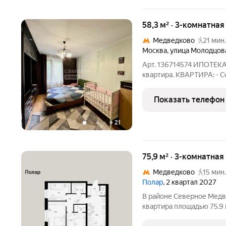
58,3 м² · 3-комнатная
Медведково
21 мин.
Москва
,
улица Молодцов
Арт. 136714574 ИПОТЕКА
квартира. КВАРТИРА: - С
Продуманная планировк
транспортная доступность
Показать телефон
Благоустроенный парк д
+
21
75,9 м² · 3-комнатна
Медведково
15 мин.
Полар
, 2 квартал 2027
В районе Северное Медв
квартира площадью 75.9 н
секция 1) в проекте ПИК