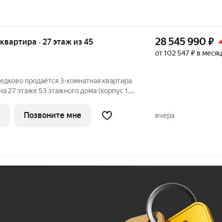
28 545 990
₽
я квартира · 27 этаж из 45
от 102 547 ₽ в месяц
едково продаётся 3-комнатная квартира
а 27 этаже 53 этажного дома (корпус 1.4,
 «Полар». Удобное расположение 17
и метро «Медведково». 8 минут на
Позвоните мне
вчера
Ж