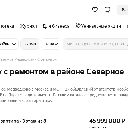
Ра
потека
Журнал
Для бизнеса
Уникальные акции
ройки
3 комн.
Цена
Северное Медведково
С ремонтом
 с ремонтом в районе Северное
ное Медведково в Москве и МО — 27 объявлений от агентств и соб
 ₽ на Яндекс Недвижимости. В нашем каталоге предложения площа
ланировки и характеристики.
45 999 000
₽
квартира · 3 этаж из 8