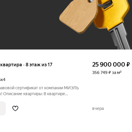
До 100 тыс. ₽
25 900 000
₽
 квартира · 8 этаж из 17
356 749 ₽ за м²
6к4
Правовой сертификат от компании МИЭЛЬ
к! Описание квартиры: В квартире
монт - можно въезжать и сразу
становкой. Комнаты отличаются хорошей
вчера