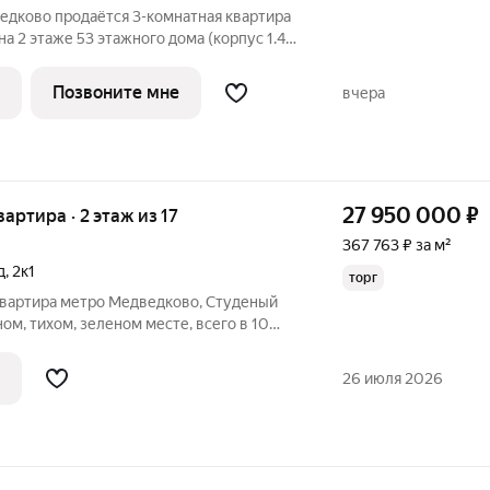
едково продаётся 3-комнатная квартира
а 2 этаже 53 этажного дома (корпус 1.4,
 «Полар». Удобное расположение 17
и метро «Медведково». 8 минут на
Позвоните мне
вчера
27 950 000
₽
вартира · 2 этаж из 17
367 763 ₽ за м²
д
,
2к1
торг
квартира метро Медведково, Студеный
сном, тихом, зеленом месте, всего в 10
. Этаж 2/17(25) этажного монолитно-
высокий. Общая площадь 76/72,5 кв.м.,
26 июля 2026