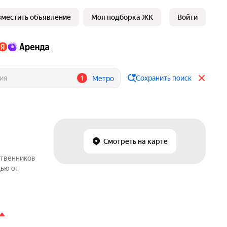
зместить объявление
Моя подборка ЖК
Войти
1
Сохранить поиск
Метро
Смотреть на карте
ственников
дью от