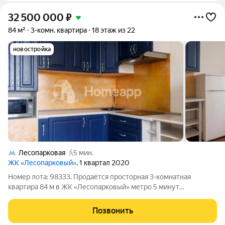
32 500 000
₽
84 м²
3-комн. квартира
18 этаж из 22
новостройка
Лесопарковая
5 мин.
ЖК «Лесопарковый»
, 1 квартал 2020
Номер лота: 98333. Продаётся просторная 3-комнатная
квартира 84 м в ЖК «Лесопарковый» метро 5 минут
Современная квартира для тех, кто хочет сочетать городской
комфорт и жизнь рядом с природой. О квартире: удобная
Позвонить
семейная планировка высокие