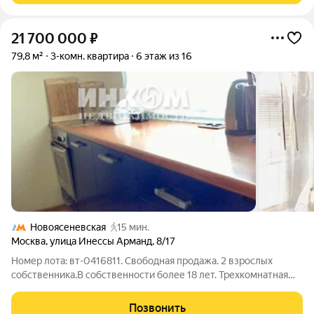
21 700 000
₽
79,8 м²
3-комн. квартира
6 этаж из 16
Новоясеневская
15 мин.
Москва
,
улица Инессы Арманд
,
8/17
Номер лота: вт-0416811. Свободная продажа. 2 взрослых
собственника.В собственности более 18 лет. Трехкомнатная
квартира. Комнаты все изолированные.Квартиры с
качественным ремонтом под-евро. Развитая инфраструктура,
Позвонить