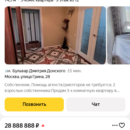
74,3 м²
3-комн. квартира
9 этаж из 12
Бульвар Дмитрия Донского
5 мин.
Москва
,
улица Грина
,
28
Собственник. Помощь агенств/риелторов не требуется. 2
взрослых собственника Продам 3-х комнатную квартиру в
центре района. Инфраструктура вся в шаговой доступности -
это магазины , школы , сады , поликлиники , спорт центры и т.д.
Позвонить
Чат
Есть 2 санузла (один
28 888 888
₽