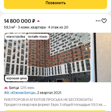
ТУРЦИЮ на 8 дней на двоих (проживание, завтрак и
Позвонить
экскурсии). В продаже 3-ая квартира в 2-х
14 800 000
₽
59,3 м²
3-комн. квартира
4 этаж из 20
новостройка
онлайн показ
хорошая цена
Битца
15 мин.
ЖК «Южная Битца»
, 2 квартал 2021
РИЕЛТОРОВ И АГЕНТОВ ПРОСЬБА НЕ БЕСПОКОИТЬ!
Продается квартира формат Евро 3 общей площадью 59.3 кв. м,
в современном доме 2021 года постройки. Квартира