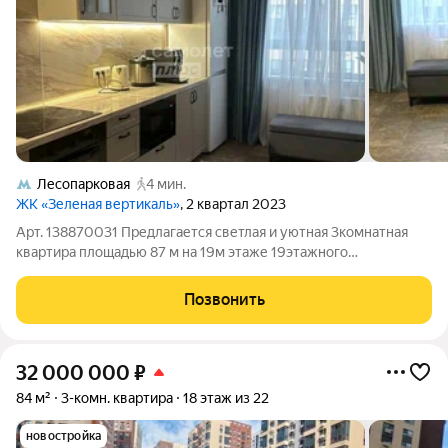
Лесопарковая
4 мин.
ЖК «Зеленая вертикаль»
, 2 квартал 2023
Арт. 138870031 Предлагается светлая и уютная 3комнатная
квартира площадью 87 м на 19м этаже 19этажного
монолитного дома в жилом комплексе «Зелёная Вертикаль».
Жилая площадь 65,8 м, кухня 17,7 м. Дом введён в
Позвонить
эксплуатацию в 2023 году. Квартира
32 000 000
₽
84 м²
3-комн. квартира
18 этаж из 22
новостройка