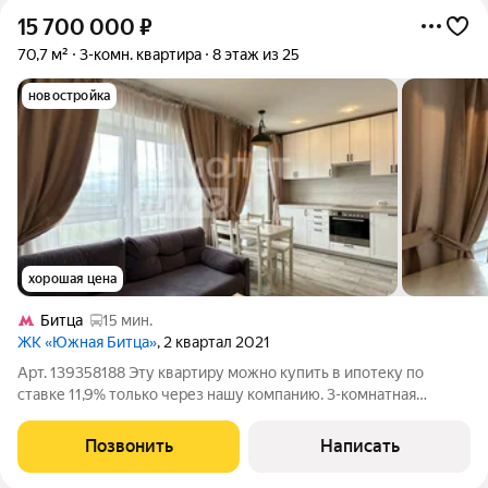
15 700 000
₽
70,7 м²
3-комн. квартира
8 этаж из 25
новостройка
хорошая цена
Битца
15 мин.
ЖК «Южная Битца»
, 2 квартал 2021
Арт. 139358188 Эту квартиру можно купить в ипотеку по
ставке 11,9% только через нашу компанию. 3-комнатная
квартира в одном из самых развитых, зеленых и уютных ЖК
Южная Битца. Если вы ищете квартиру в локации, которая уже
Позвонить
Написать
сегодня комфортна для жизни