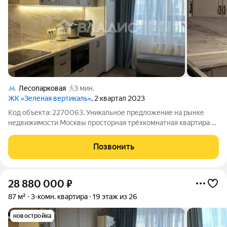
Лесопарковая
3 мин.
ЖК «Зеленая вертикаль»
, 2 квартал 2023
Код объекта: 2270063. Уникальное предложение на рынке
недвижимости Москвы просторная трёхкомнатная квартира в
современном жилом комплексе на Варшавском шоссе,
170Ек6. Это идеальный выбор для тех, кто ценит комфорт и
Позвонить
качество жизни. Квартира
28 880 000
₽
87 м²
3-комн. квартира
19 этаж из 26
новостройка