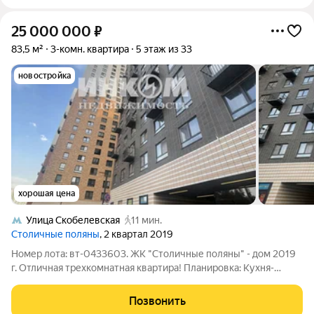
25 000 000
₽
83,5 м²
3-комн. квартира
5 этаж из 33
новостройка
хорошая цена
Улица Скобелевская
11 мин.
Столичные поляны
, 2 квартал 2019
Номер лота: вт-0433603. ЖК "Столичные поляны" - дом 2019
г. Отличная трехкомнатная квартира! Планировка: Кухня-
гостиная 26 м.2, Комнаты все изолированные -17 м.2 - 14 м.2
-12 м2 Два санузла Окна в тихий зеленый двор Во дворе
Позвонить
детский сад и школа.