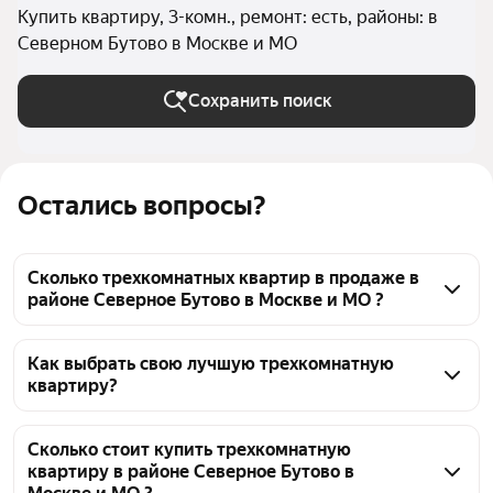
Купить квартиру, 3-комн., ремонт: есть, районы: в
Северном Бутово в Москве и МО
Сохранить поиск
Остались вопросы?
Сколько трехкомнатных квартир в продаже в
районе Северное Бутово в Москве и МО ?
На Яндекс Недвижимости в продаже в районе 
Северное Бутово в Москве и МО 34 трехкомнатных 
Как выбрать свою лучшую трехкомнатную
квартиру?
квартиры, из них 3 объявления от собственников, 
31 объявление от агентств
Чтобы купить 3-комнатную квартиру с ремонтом в 
районе Северное Бутово, воспользуйтесь тепловой 
Сколько стоит купить трехкомнатную
квартиру в районе Северное Бутово в
картой для оценки инфраструктуры и 