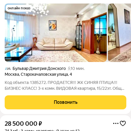
онлайн показ
Бульвар Дмитрия Донского
10 мин.
Москва
,
Старокачаловская улица
,
4
Код объекта: 1385272. ПРОДАЕТСЯ!!! ЖК СИНЯЯ ПТИЦА!!!
БИЗНЕС-КЛАСС! 3-х комн. ВИДОВАЯ квартира, 15/22эт. Общей
площадью 104,6 кв.м., комнаты 27+23, комната (кабине) 9 кв.м.,
с/у совмещенный 8 кв.м., с/у 3 кв.м., гардеробная 9 кв.м.,
Позвонить
потолки 2,7 м.
28 500 000
₽