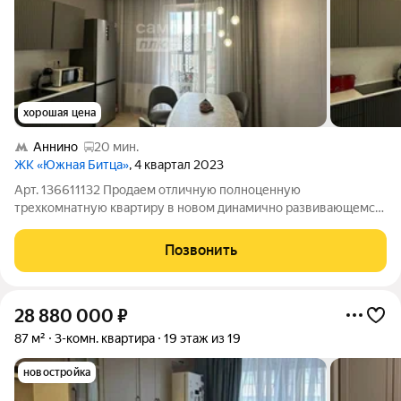
хорошая цена
Аннино
20 мин.
ЖК «Южная Битца»
, 4 квартал 2023
Арт. 136611132 Продаем отличную полноценную
трехкомнатную квартиру в новом динамично развивающемся
районе, общей площадью 76.1 на 20 этаже. В квартире
выполнен косметический ремонт. Окна квартиры выходят на 2
Позвонить
стороны света, откуда открывается
28 880 000
₽
87 м²
3-комн. квартира
19 этаж из 19
новостройка