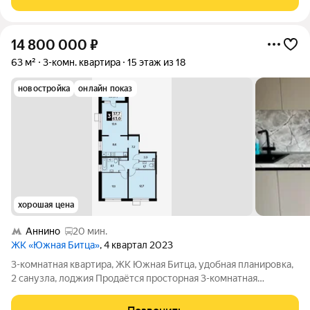
британская школа, магазины, аптеки,
14 800 000
₽
63 м²
3-комн. квартира
15 этаж из 18
новостройка
онлайн показ
хорошая цена
Аннино
20 мин.
ЖК «Южная Битца»
, 4 квартал 2023
3-комнатная квартира, ЖК Южная Битца, удобная планировка,
2 санузла, лоджия Продаётся просторная 3-комнатная
квартира в ЖК Южная Битца с функциональной планировкой
отличный вариант для семьи или инвестиций. Планировка: