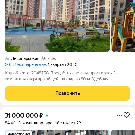
Лесопарковая
5 мин.
ЖК «Лесопарковый»
, 1 квартал 2020
Код объекта: 2048758. Продаётся светлая, просторная 3-
комнатная квартира общей площадью 80 м. Удобная
планировка: просторная светлая кухня, три изолированные
комнаты, совмещённый санузел, большая лоджия с
Позвонить
панорамным видом. Преимущества квартиры:
31 000 000
₽
84 м²
3-комн. квартира
18 этаж из 22
новостройка