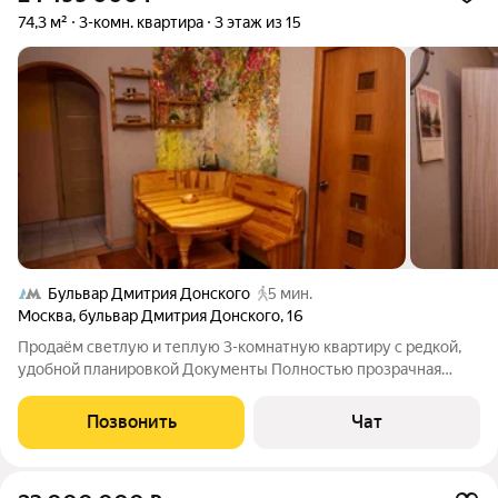
74,3 м²
3-комн. квартира
3 этаж из 15
Бульвар Дмитрия Донского
5 мин.
Москва
,
бульвар Дмитрия Донского
,
16
Продаём светлую и теплую 3-комнатную квартиру с редкой,
удобной планировкой Документы Полностью прозрачная
история 4 взрослых собственника одной семьи (владение с
постройки дома) Приватизация с 2017 года Все собственники
Позвонить
Чат
лично присутствуют на сделке