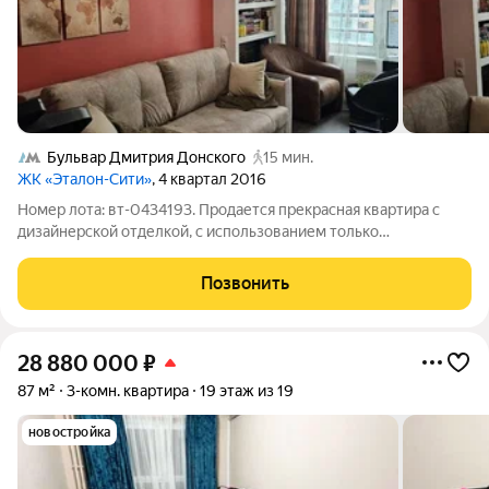
Бульвар Дмитрия Донского
15 мин.
ЖК «Эталон-Сити»
, 4 квартал 2016
Номер лота: вт-0434193. Продается прекрасная квартира с
дизайнерской отделкой, с использованием только
премиальных материалов. Застекленная лоджия. Собственное
машино место в подземном паркинге. ЖК "Эталон Сити"
Позвонить
Современный монолитный дом. Закрытая
28 880 000
₽
87 м²
3-комн. квартира
19 этаж из 19
новостройка