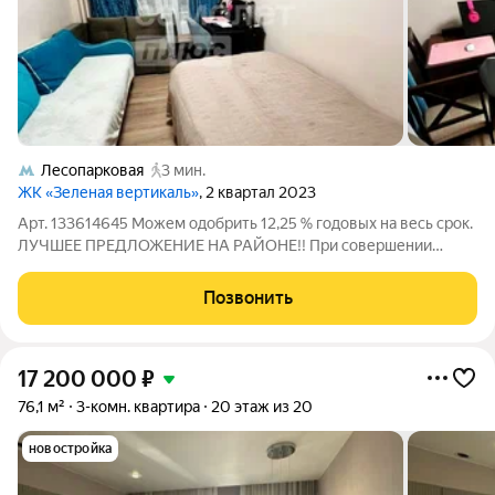
Лесопарковая
3 мин.
ЖК «Зеленая вертикаль»
, 2 квартал 2023
Арт. 133614645 Можем одобрить 12,25 % годовых на весь срок.
ЛУЧШЕЕ ПРЕДЛОЖЕНИЕ НА РАЙОНЕ!! При совершении
сделки до 30.08.2026 г. ПОДАРОК для наших клиентов-
ВАУЧЕР НА ПОЕЗДКУ В ТУРЦИЮ на 8 дней на двоих
Позвонить
(проживание, завтрак и экскурсии). Вашему
17 200 000
₽
76,1 м²
3-комн. квартира
20 этаж из 20
новостройка