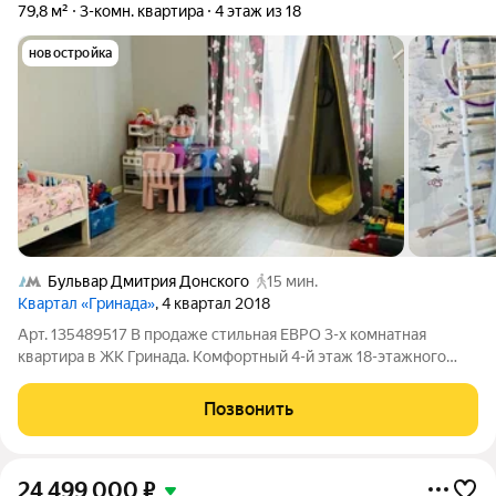
79,8 м²
3-комн. квартира
4 этаж из 18
новостройка
Бульвар Дмитрия Донского
15 мин.
Квартал «Гринада»
, 4 квартал 2018
Арт. 135489517 В продаже стильная ЕВРО 3-х комнатная
квартира в ЖК Гринада. Комфортный 4-й этаж 18-этажного
монолитного дома, построенного в 2018г. О КВАРТИРЕ :
Функциональная планировка, две изолированые просторные
Позвонить
комнаты правильной формы. Общая
24 499 000
₽