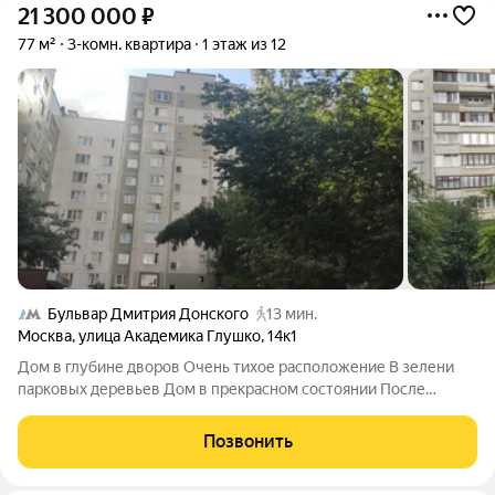
21 300 000
₽
77 м²
3-комн. квартира
1 этаж из 12
Бульвар Дмитрия Донского
13 мин.
Москва
,
улица Академика Глушко
,
14к1
Дом в глубине дворов Очень тихое расположение В зелени
парковых деревьев Дом в прекрасном состоянии После
капитального ремонта Вид из окон во двор и на бескрайний
лес Очень много мест для парковки Пожалуй, лучшее по
Позвонить
локации место ПРЕДЛАГАЕТСЯ: