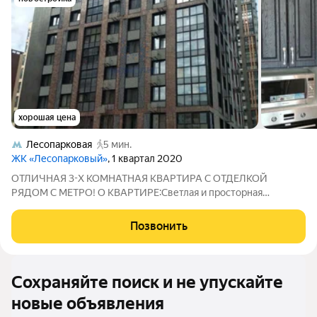
хорошая цена
Лесопарковая
5 мин.
ЖК «Лесопарковый»
, 1 квартал 2020
ОТЛИЧНАЯ 3-Х КОМНАТНАЯ КВАРТИРА С ОТДЕЛКОЙ
РЯДОМ С МЕТРО! О КВАРТИРЕ:Светлая и просторная
квартира в современном ЖК; Три раздельные комнаты 14,7
м2+ 19,6 м2+ 14,7 м2; Просторная кухня 13,3 м2 с выходом на
Позвонить
застекленную лоджию; Главное преимущество
Сохраняйте поиск и не упускайте
новые объявления